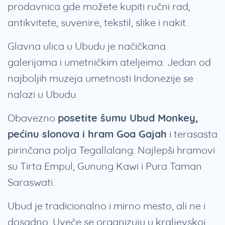
prodavnica gde možete kupiti ručni rad,
antikvitete, suvenire, tekstil, slike i nakit.
Glavna ulica u Ubudu je načičkana
galerijama i umetničkim ateljeima. Jedan od
najboljih muzeja umetnosti Indonezije se
nalazi u Ubudu.
Obavezno
posetite šumu Ubud Monkey,
pećinu slonova i hram Goa Gajah
i terasasta
pirinčana polja Tegallalang. Najlepši hramovi
su Tirta Empul, Gunung Kawi i Pura Taman
Saraswati.
Ubud je tradicionalno i mirno mesto, ali ne i
dosadno. Uveče se organizuju u kraljevskoj