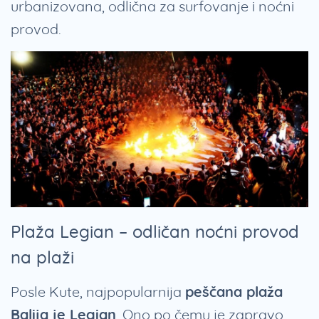
urbanizovana, odlična za surfovanje i noćni
provod.
Plaža Legian – odličan noćni provod
na plaži
Posle Kute, najpopularnija
peščana plaža
Balija je Legian
. Ono po čemu je zapravo