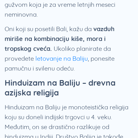
gužvom koja je za vreme letnjih meseci
neminovna.
Oni koji su posetili Bali, kažu da
vazduh
miriše na kombinaciju kiše, mora i
tropskog cveća.
Ukoliko planirate da
provedete
letovanje na Baliju
, ponesite
pamučnu i svilenu odeću.
Hinduizam na Baliju – drevna
azijska religija
Hinduizam na Baliju je monoteistička religija
koju su doneli indijski trgovci u 4. veku.
Međutim, on se drastično razlikuje od
hinduizma u Indiji. Društvo Balija je takođe