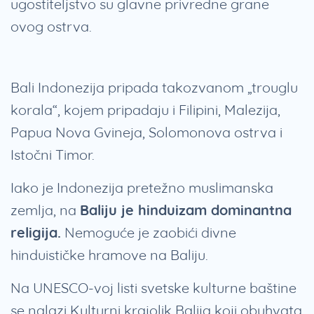
ugostiteljstvo su glavne privredne grane
ovog ostrva.
Bali Indonezija pripada takozvanom „trouglu
korala“, kojem pripadaju i Filipini, Malezija,
Papua Nova Gvineja, Solomonova ostrva i
Istočni Timor.
Iako je Indonezija pretežno muslimanska
zemlja, na
Baliju je hinduizam dominantna
religija.
Nemoguće je zaobići divne
hinduističke hramove na Baliju.
Na UNESCO-voj listi svetske kulturne baštine
se nalazi Kulturni krajolik Balija koji obuhvata