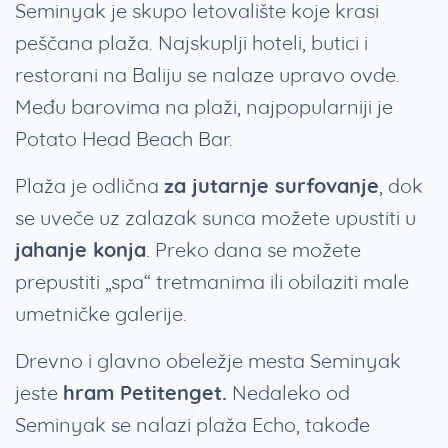
Seminyak je skupo letovalište koje krasi
peščana plaža. Najskuplji hoteli, butici i
restorani na Baliju se nalaze upravo ovde.
Među barovima na plaži, najpopularniji je
Potato Head Beach Bar.
Plaža je odlična
za jutarnje surfovanje
, dok
se uveče uz zalazak sunca možete upustiti u
jahanje konja
. Preko dana se možete
prepustiti „spa“ tretmanima ili obilaziti male
umetničke galerije.
Drevno i glavno obeležje mesta Seminyak
jeste
hram Petitenget.
Nedaleko od
Seminyak se nalazi plaža Echo, takođe