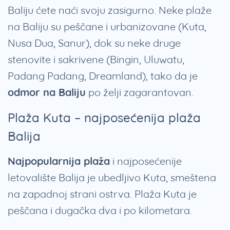
Baliju ćete naći svoju zasigurno. Neke plaže
na Baliju su peščane i urbanizovane (Kuta,
Nusa Dua, Sanur), dok su neke druge
stenovite i sakrivene (Bingin, Uluwatu,
Padang Padang, Dreamland), tako da je
odmor na Baliju
po želji zagarantovan.
Plaža Kuta – najposećenija plaža
Balija
Najpopularnija plaža
i najposećenije
letovalište Balija je ubedljivo Kuta, smeštena
na zapadnoj strani ostrva. Plaža Kuta je
peščana i dugačka dva i po kilometara.