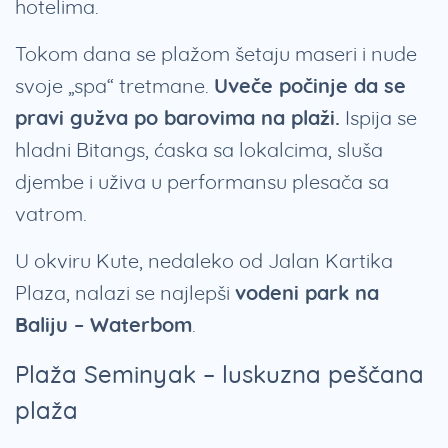
hotelima.
Tokom dana se plažom šetaju maseri i nude
svoje „spa“ tretmane.
Uveče počinje da se
pravi gužva po barovima na plaži.
Ispija se
hladni Bitangs, ćaska sa lokalcima, sluša
djembe i uživa u performansu plesača sa
vatrom.
U okviru Kute, nedaleko od Jalan Kartika
Plaza, nalazi se najlepši
vodeni park na
Baliju – Waterbom
.
Plaža Seminyak – luskuzna peščana
plaža