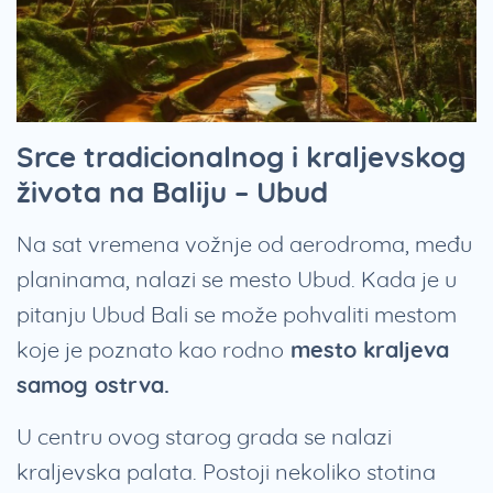
Srce tradicionalnog i kraljevskog
života na Baliju – Ubud
Na sat vremena vožnje od aerodroma, među
planinama, nalazi se mesto Ubud. Kada je u
pitanju Ubud Bali se može pohvaliti mestom
koje je poznato kao rodno
mesto kraljeva
samog ostrva.
U centru ovog starog grada se nalazi
kraljevska palata. Postoji nekoliko stotina