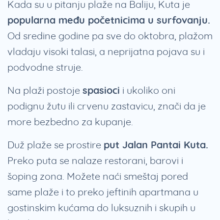
Kada su u pitanju plaže na Baliju, Kuta je
popularna među početnicima u surfovanju.
Od sredine godine pa sve do oktobra, plažom
vladaju visoki talasi, a neprijatna pojava su i
podvodne struje.
Na plaži postoje
spasioci
i ukoliko oni
podignu žutu ili crvenu zastavicu, znači da je
more bezbedno za kupanje.
Duž plaže se prostire
put Jalan Pantai Kuta.
Preko puta se nalaze restorani, barovi i
šoping zona. Možete naći smeštaj pored
same plaže i to preko jeftinih apartmana u
gostinskim kućama do luksuznih i skupih u