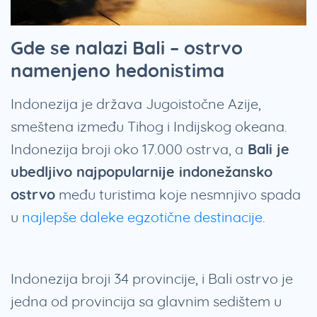
Gde se nalazi Bali – ostrvo
namenjeno hedonistima
Indonezija je država Jugoistočne Azije,
smeštena između Tihog i Indijskog okeana.
Indonezija broji oko 17.000 ostrva, a
Bali je
ubedljivo najpopularnije indonežansko
ostrvo
među turistima koje nesmnjivo spada
u
najlepše daleke egzotične destinacije
.
Indonezija broji 34 provincije, i Bali ostrvo je
jedna od provincija sa glavnim sedištem u