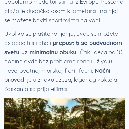
popularno među turistima iz Evrope. Peščana
plaža je dugačka osam kilometara i na njoj
se možete baviti sportovima na vodi.
Ukoliko se plašite ronjenja, ovde se možete
osloboditi straha i
prepustiti se podvodnom
svetu uz minimalnu obuku.
Čak i deca od 10
godina ovde bez problema rone i uživaju u
neverovatnoj morskoj flori i fauni.
Noćni
provod
je u znaku džeza, laganog koktela i
ćaskanja sa prijateljima.