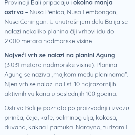
Provinciji Bali pripadaju i
okolna manja
ostrva
– Nusa Penida, Nusa Lembongan,
Nusa Ceningan. U unutrašnjem delu Balija se
nalazi nekoliko planina čiji vrhovi idu do
2.000 metara nadmorske visine.
Najveći vrh se nalazi na planini Agung
(3.031 metara nadmorske visine). Planina
Agung se naziva „majkom među planinama“.
Njen vrh se nalazi na listi 10 najrazornijih
aktivnih vulkana u poslednjih 100 godina.
Ostrvo Bali je poznato po proizvodnji i izvozu
pirinča, čaja, kafe, palminog ulja, kokosa,
duvana, kakaa i pamuka. Naravno, turizam i