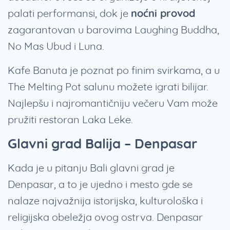
palati performansi, dok je
noćni provod
zagarantovan u barovima Laughing Buddha,
No Mas Ubud i Luna.
Kafe Banuta je poznat po finim svirkama, a u
The Melting Pot salunu možete igrati bilijar.
Najlepšu i najromantičniju večeru Vam može
pružiti restoran Laka Leke.
Glavni grad Balija – Denpasar
Kada je u pitanju Bali glavni grad je
Denpasar, a to je ujedno i mesto gde se
nalaze najvažnija istorijska, kulturološka i
religijska obeležja ovog ostrva. Denpasar