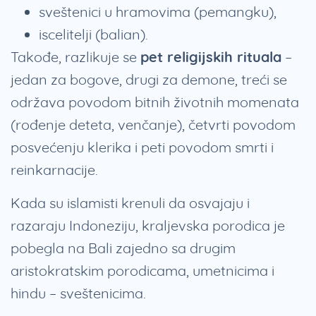
sveštenici u hramovima (pemangku),
iscelitelji (balian).
Takođe, razlikuje se
pet religijskih rituala
–
jedan za bogove, drugi za demone, treći se
održava povodom bitnih životnih momenata
(rođenje deteta, venčanje), četvrti povodom
posvećenju klerika i peti povodom smrti i
reinkarnacije.
Kada su islamisti krenuli da osvajaju i
razaraju Indoneziju, kraljevska porodica je
pobegla na Bali zajedno sa drugim
aristokratskim porodicama, umetnicima i
hindu – sveštenicima.