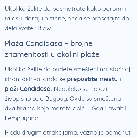
Ukoliko želite da posmatrate kako ogromni
talasi udaraju o stene, onda se prošetajte do
dela Water Blow.
Plaža Candidasa – brojne
znamenitosti u okolini plaže
Ukoliko želite da budete smešteni na istočnoj
strani ostrva, onda se
prepustite mestu i
plaži Candidasa.
Nedaleko se nalazi
živopisno selo Bugbug. Ovde su smeštena
dva hrama koje morate obići – Goa Lawah i
Lempuyang.
Među drugim atrakcijama, važno je pomenuti