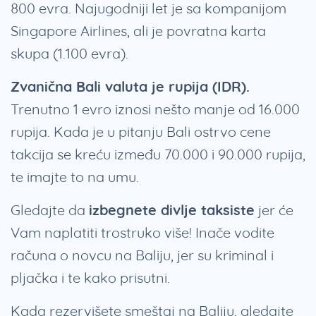
800 evra. Najugodniji let je sa kompanijom
Singapore Airlines, ali je povratna karta
skupa (1.100 evra).
Zvanična Bali valuta je rupija (IDR).
Trenutno 1 evro iznosi nešto manje od 16.000
rupija. Kada je u pitanju Bali ostrvo cene
takcija se kreću između 70.000 i 90.000 rupija,
te imajte to na umu.
Gledajte da
izbegnete divlje taksiste
jer će
Vam naplatiti trostruko više! Inače vodite
računa o novcu na Baliju, jer su kriminal i
pljačka i te kako prisutni.
Kada rezervišete smeštaj na Baliju, gledajte