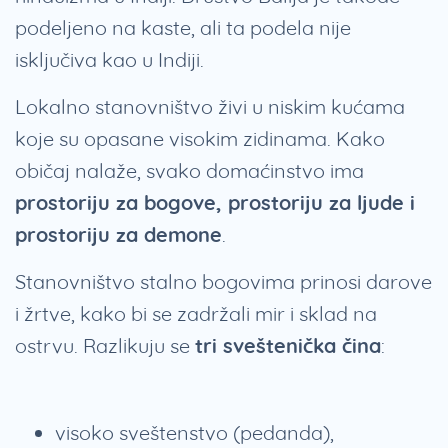
podeljeno na kaste, ali ta podela nije
isključiva kao u Indiji.
Lokalno stanovništvo živi u niskim kućama
koje su opasane visokim zidinama. Kako
običaj nalaže, svako domaćinstvo ima
prostoriju za bogove, prostoriju za ljude i
prostoriju za demone
.
Stanovništvo stalno bogovima prinosi darove
i žrtve, kako bi se zadržali mir i sklad na
ostrvu. Razlikuju se
tri sveštenička čina
:
visoko sveštenstvo (pedanda),