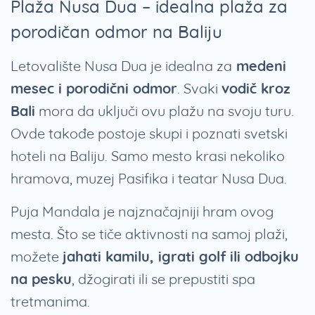
Plaža Nusa Dua – idealna plaža za
porodičan odmor na Baliju
Letovalište Nusa Dua je idealna za
medeni
mesec i porodični odmor
. Svaki
vodič kroz
Bali
mora da uključi ovu plažu na svoju turu.
Ovde takođe postoje skupi i poznati svetski
hoteli na Baliju. Samo mesto krasi nekoliko
hramova, muzej Pasifika i teatar Nusa Dua.
Puja Mandala je najznačajniji hram ovog
mesta. Što se tiče aktivnosti na samoj plaži,
možete
jahati kamilu, igrati golf ili odbojku
na pesku
, džogirati ili se prepustiti spa
tretmanima.