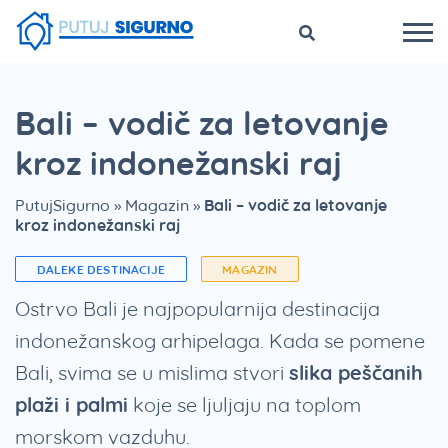
Bali – vodič za letovanje
kroz indonežanski raj
PutujSigurno
»
Magazin
»
Bali – vodič za letovanje
kroz indonežanski raj
DALEKE DESTINACIJE
MAGAZIN
Ostrvo Bali je najpopularnija destinacija
indonežanskog arhipelaga. Kada se pomene
Bali, svima se u mislima stvori
slika peščanih
plaži i palmi
koje se ljuljaju na toplom
morskom vazduhu.