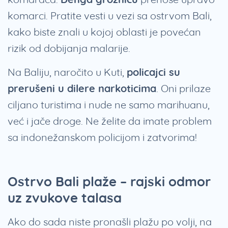
komarci. Pratite vesti u vezi sa ostrvom Bali,
kako biste znali u kojoj oblasti je povećan
rizik od dobijanja malarije.
Na Baliju, naročito u Kuti,
policajci su
prerušeni u dilere narkoticima
. Oni prilaze
ciljano turistima i nude ne samo marihuanu,
već i jače droge. Ne želite da imate problem
sa indonežanskom policijom i zatvorima!
Ostrvo Bali plaže – rajski odmor
uz zvukove talasa
Ako do sada niste pronašli plažu po volji, na