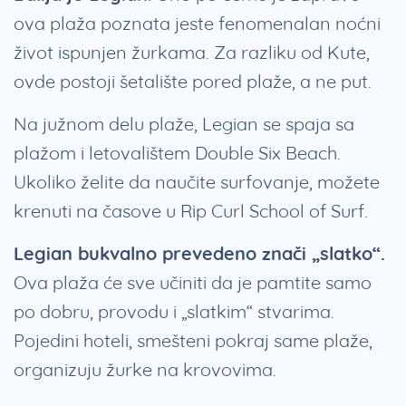
ova plaža poznata jeste fenomenalan noćni
život ispunjen žurkama. Za razliku od Kute,
ovde postoji šetalište pored plaže, a ne put.
Na južnom delu plaže, Legian se spaja sa
plažom i letovalištem Double Six Beach.
Ukoliko želite da naučite surfovanje, možete
krenuti na časove u Rip Curl School of Surf.
Legian bukvalno prevedeno znači „slatko“.
Ova plaža će sve učiniti da je pamtite samo
po dobru, provodu i „slatkim“ stvarima.
Pojedini hoteli, smešteni pokraj same plaže,
organizuju žurke na krovovima.