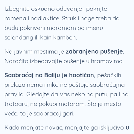
Izbegnite oskudno odevanje i pokrijte
ramena i nadlaktice. Struk i noge treba da
budu pokriveni maramom po imenu
selendang ili kain kamben.
Na javnim mestima je
zabranjeno pušenje.
Naročito izbegavajte pušenje u hramovima.
Saobraćaj na Baliju je haotičan,
pešačkih
prelaza nema i niko ne poštuje saobraćajna
pravila. Gledajte da Vas neko na putu, pa i na
trotoaru, ne pokupi motorom. Što je mesto
veće, to je saobraćaj gori.
Kada menjate novac, menjajte ga isključivo
u