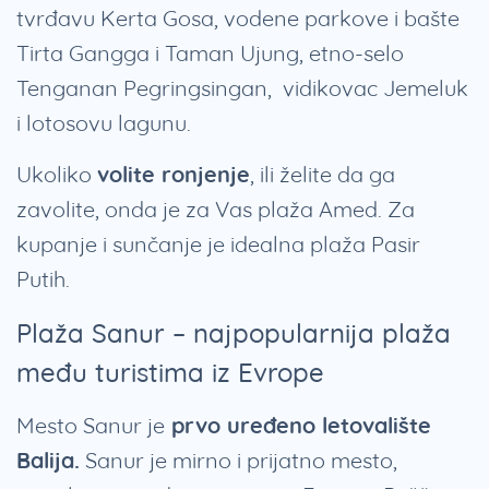
tvrđavu Kerta Gosa, vodene parkove i bašte
Tirta Gangga i Taman Ujung, etno-selo
Tenganan Pegringsingan, vidikovac Jemeluk
i lotosovu lagunu.
Ukoliko
volite ronjenje
, ili želite da ga
zavolite, onda je za Vas plaža Amed. Za
kupanje i sunčanje je idealna plaža Pasir
Putih.
Plaža Sanur – najpopularnija plaža
među turistima iz Evrope
Mesto Sanur je
prvo uređeno letovalište
Balija.
Sanur je mirno i prijatno mesto,