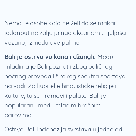
Nema te osobe koja ne želi da se makar
jedanput ne zaljulja nad okeanom u ljuljašci
vezanoj između dve palme.
Bali je ostrvo vulkana i džungli.
Među
mladima je Bali poznat i zbog odličnog
noćnog provoda i širokog spektra sportova
na vodi. Za ljubitelje hinduističke religije i
kulture, tu su hramovi i palate. Bali je
popularan i među mladim bračnim
parovima.
Ostrvo Bali Indonezija svrstava u jedno od