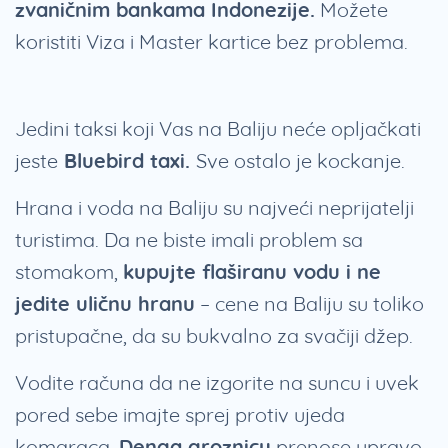
zvaničnim bankama Indonezije.
Možete
koristiti Viza i Master kartice bez problema.
Jedini taksi koji Vas na Baliju neće opljačkati
jeste
Bluebird taxi.
Sve ostalo je kockanje.
Hrana i voda na Baliju su najveći neprijatelji
turistima. Da ne biste imali problem sa
stomakom,
kupujte flaširanu vodu i ne
jedite uličnu hranu
– cene na Baliju su toliko
pristupačne, da su bukvalno za svačiji džep.
Vodite računa da ne izgorite na suncu i uvek
pored sebe imajte sprej protiv ujeda
komaraca.
Denga groznicu
prenose upravo