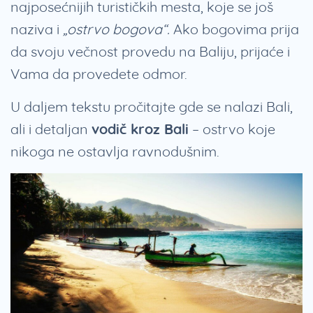
najposećnijih turističkih mesta, koje se još
naziva i
„ostrvo bogova“.
Ako bogovima prija
da svoju večnost provedu na Baliju, prijaće i
Vama da provedete odmor.
U daljem tekstu pročitajte gde se nalazi Bali,
ali i detaljan
vodič kroz Bali
– ostrvo koje
nikoga ne ostavlja ravnodušnim.