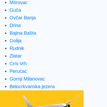
Mitrovac
Guča
Ovčar Banja
Drina
Bajina Bašta
Golija
Rudnik
Zlatar
Crni Vrh
Perućac
Gornji Milanovac
Belocrkvanska jezera