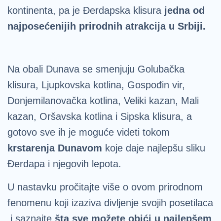
kontinenta, pa je Đerdapska klisura
jedna od
najposećenijih prirodnih atrakcija u Srbiji.
Na obali Dunava se smenjuju Golubačka
klisura, Ljupkovska kotlina, Gospođin vir,
Donjemilanovačka kotlina, Veliki kazan, Mali
kazan, Oršavska kotlina i Sipska klisura, a
gotovo sve ih je moguće videti tokom
krstarenja Dunavom
koje daje najlepšu sliku
Đerdapa i njegovih lepota.
U nastavku pročitajte više o ovom prirodnom
fenomenu koji izaziva divljenje svojih posetilaca
i saznajte
šta sve možete obići u najlepšem