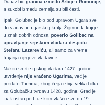
Dunav bio
granica između Srbije i Rumunije,
a sukobi između zemalja su bili česti.
Ipak, Golubac je bio pod upravom Ugara sve
do vladavine ugarskog kralja Žigmunda koji je
u znak dobrih odnosa,
poverio Golibac na
upravljanje srpskom vladaru despotu
Stefanu Lazareviću,
ali samo za vreme
trajanja njegove vladavine.
Nakon smrti srpskog vladara 1427. godine,
utvrđenje
nije vraćeno Ugarima
, već je
prodato Turcima, zbog čega izbija velika bitka
za Golubačku tvrđavu 1428. godine. Grad je
ipak ostao pod turskom vlašću sve do 19.