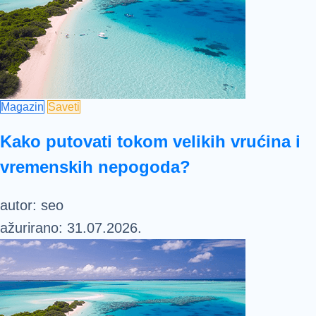
Magazin
Saveti
Kako putovati tokom velikih vrućina i
vremenskih nepogoda?
autor:
seo
ažurirano:
31.07.2026.