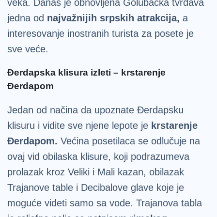
veka. Danas je obnovljena Golubačka tvrđava
jedna od
najvažnijih srpskih atrakcija,
a
interesovanje inostranih turista za posete je
sve veće.
Đerdapska klisura izleti – krstarenje
Đerdapom
Jedan od načina da upoznate Đerdapsku
klisuru i vidite sve njene lepote je
krstarenje
Đerdapom.
Većina posetilaca se odlučuje na
ovaj vid obilaska klisure, koji podrazumeva
prolazak kroz Veliki i Mali kazan, obilazak
Trajanove table i Decibalove glave koje je
moguće videti samo sa vode. Trajanova tabla