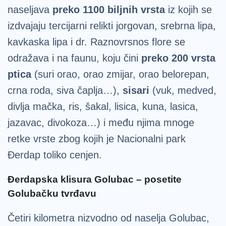
naseljava
preko 1100 biljnih vrsta
iz kojih se
izdvajaju tercijarni relikti jorgovan, srebrna lipa,
kavkaska lipa i dr. Raznovrsnos flore se
odražava i na faunu, koju čini
preko 200 vrsta
ptica
(suri orao, orao zmijar, orao belorepan,
crna roda, siva čaplja…),
sisari
(vuk, medved,
divlja mačka, ris, šakal, lisica, kuna, lasica,
jazavac, divokoza…) i među njima mnoge
retke vrste zbog kojih je Nacionalni park
Đerdap toliko cenjen.
Đerdapska klisura Golubac – posetite
Golubačku tvrđavu
Četiri kilometra nizvodno od naselja Golubac,