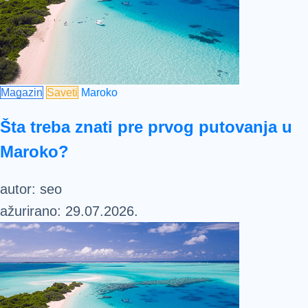
Magazin
Saveti
Maroko
Šta treba znati pre prvog putovanja u
Maroko?
autor:
seo
ažurirano:
29.07.2026.