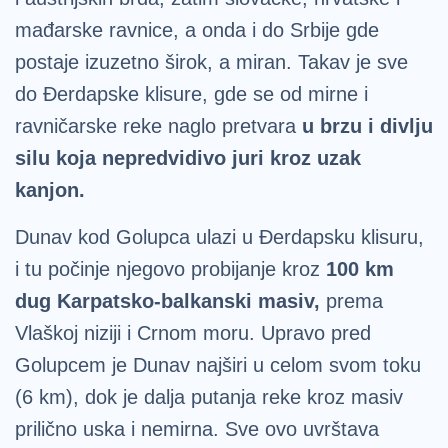
mađarske ravnice, a onda i do Srbije gde
postaje izuzetno širok, a miran. Takav je sve
do Đerdapske klisure, gde se od mirne i
ravničarske reke naglo pretvara
u brzu i divlju
silu koja nepredvidivo juri kroz uzak
kanjon.
Dunav kod Golupca ulazi u Đerdapsku klisuru,
i tu počinje njegovo probijanje kroz
100 km
dug Karpatsko-balkanski masiv,
prema
Vlaškoj niziji i Crnom moru. Upravo pred
Golupcem je Dunav najširi u celom svom toku
(6 km), dok je dalja putanja reke kroz masiv
prilično uska i nemirna. Sve ovo uvrštava