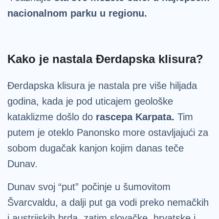
nacionalnom parku u regionu.
Kako je nastala Đerdapska klisura?
Đerdapska klisura je nastala pre više hiljada
godina, kada je pod uticajem geološke
kataklizme došlo do
rascepa Karpata.
Tim
putem je oteklo Panonsko more ostavljajući za
sobom dugačak kanjon kojim danas teče
Dunav.
Dunav svoj “put” počinje u šumovitom
Švarcvaldu, a dalji put ga vodi preko nemačkih
i austrijskih brda, zatim slovačke, hrvatske i