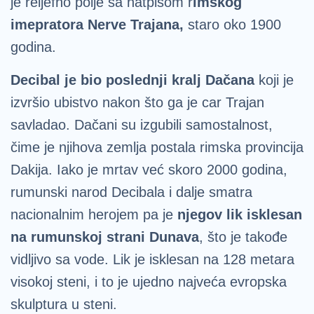
je reljefno polje sa natpisom r
imskog
imepratora Nerve Trajana,
staro oko 1900
godina.
Decibal je bio poslednji kralj Dačana
koji je
izvršio ubistvo nakon što ga je car Trajan
savladao. Dačani su izgubili samostalnost,
čime je njihova zemlja postala rimska provincija
Dakija. Iako je mrtav već skoro 2000 godina,
rumunski narod Decibala i dalje smatra
nacionalnim herojem pa je
njegov lik isklesan
na rumunskoj strani Dunava
, što je takođe
vidljivo sa vode. Lik je isklesan na 128 metara
visokoj steni, i to je ujedno najveća evropska
skulptura u steni.