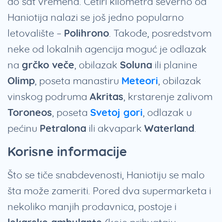
do sat vremena. Četiri kilometra severno od
Haniotija nalazi se još jedno popularno
letovalište –
Polihrono
. Takođe, posredstvom
neke od lokalnih agencija moguć je odlazak
na
grčko veče
, obilazak
Soluna
ili planine
Olimp
, poseta manastiru
Meteori
, obilazak
vinskog podruma
Akritas
, krstarenje zalivom
Toroneos
, poseta
Svetoj gori
, odlazak u
pećinu
Petralona
ili akvapark
Waterland
.
Korisne informacije
Što se tiče snabdevenosti, Haniotiju se malo
šta može zameriti. Pored dva supermarketa i
nekoliko manjih prodavnica, postoje i