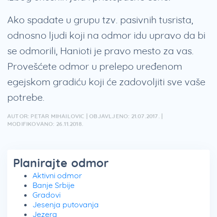
Ako spadate u grupu tzv. pasivnih tusrista,
odnosno ljudi koji na odmor idu upravo da bi
se odmorili, Hanioti je pravo mesto za vas.
Provešćete odmor u prelepo uređenom
egejskom gradiću koji će zadovoljiti sve vaše
potrebe.
AUTOR: PETAR MIHAILOVIC | OBJAVLJENO: 21.07.2017. |
MODIFIKOVANO: 26.11.2018.
Planirajte odmor
Aktivni odmor
Banje Srbije
Gradovi
Jesenja putovanja
Jezera