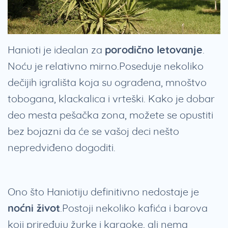
Hanioti je idealan za
porodično letovanje
.
Noću je relativno mirno.Poseduje nekoliko
dečijih igrališta koja su ograđena, mnoštvo
tobogana, klackalica i vrteški. Kako je dobar
deo mesta pešačka zona, možete se opustiti
bez bojazni da će se vašoj deci nešto
nepredviđeno dogoditi.
Ono što Haniotiju definitivno nedostaje je
noćni život
.Postoji nekoliko kafića i barova
koji priređuju žurke i karaoke, ali nema