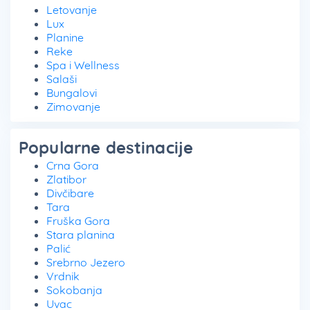
Letovanje
Lux
Planine
Reke
Spa i Wellness
Salaši
Bungalovi
Zimovanje
Popularne destinacije
Crna Gora
Zlatibor
Divčibare
Tara
Fruška Gora
Stara planina
Palić
Srebrno Jezero
Vrdnik
Sokobanja
Uvac