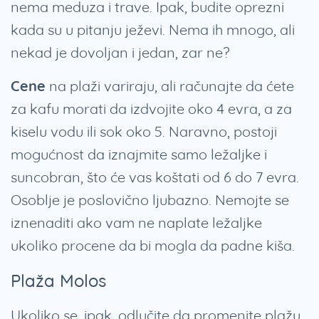
nema meduza i trave. Ipak, budite oprezni
kada su u pitanju ježevi. Nema ih mnogo, ali
nekad je dovoljan i jedan, zar ne?
Cene
na plaži variraju, ali računajte da ćete
za kafu morati da izdvojite oko 4 evra, a za
kiselu vodu ili sok oko 5. Naravno, postoji
mogućnost da iznajmite samo ležaljke i
suncobran, što će vas koštati od 6 do 7 evra.
Osoblje je poslovično ljubazno. Nemojte se
iznenaditi ako vam ne naplate ležaljke
ukoliko procene da bi mogla da padne kiša.
Plaža Molos
Ukoliko se, ipak, odlučite da promenite plažu,