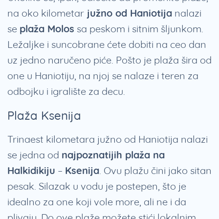
na oko kilometar
južno od Haniotija
nalazi
se
plaža Molos
sa peskom i sitnim šljunkom.
Ležaljke i suncobrane ćete dobiti na ceo dan
uz jedno naručeno piće. Pošto je plaža šira od
one u Haniotiju, na njoj se nalaze i teren za
odbojku i igralište za decu.
Plaža Ksenija
Trinaest kilometara južno od Haniotija nalazi
se jedna od
najpoznatijih plaža na
Halkidikiju
–
Ksenija
. Ovu plažu čini jako sitan
pesak. Silazak u vodu je postepen, što je
idealno za one koji vole more, ali ne i da
plivaju. Do ove plaže možete stići lokalnim