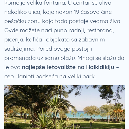
kome je velika fontana. U centar se uliva
nekoliko ulica, koje nakon 19 časova čine
pešačku zonu koja tada postaje veoma živa.
Ovde možete naći puno radnji, restorana,
picerija, kafića i objekata sa zabavnim
sadržajima. Pored ovoga postoji i
promenada uz samu plažu. Mnogi se slažu da
je ovo
najlepše letovalište na Halkidikiju
–
ceo Hanioti podseća na veliki park.