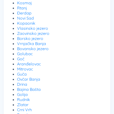
Kosmaj
Rtanj
Đerdap
Novi Sad
Kopaonik
Vlasinsko jezero
Zaovinsko jezero
Borsko jezero
Vrnjačka Banja
Bovansko jezero
Golubac
Goč
Aranđelovac
Mitrovac
Guča
Ovčar Banja
Drina
Bajina Bašta
Golija
Rudnik
Zlatar
Crni Vrh