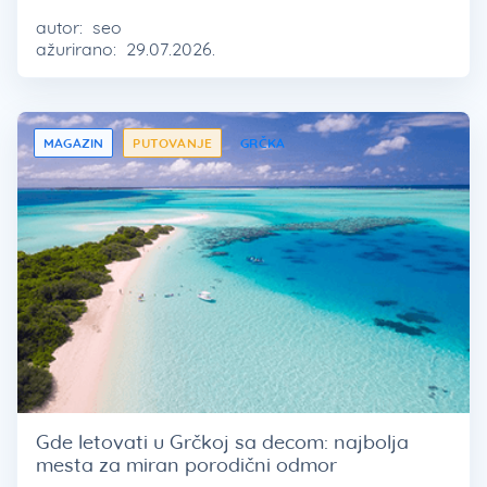
autor:
seo
ažurirano:
29.07.2026.
MAGAZIN
PUTOVANJE
GRČKA
Gde letovati u Grčkoj sa decom: najbolja
mesta za miran porodični odmor