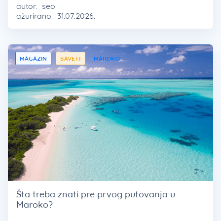
autor:
seo
ažurirano:
31.07.2026.
MAGAZIN
SAVETI
MAROKO
Šta treba znati pre prvog putovanja u
Maroko?