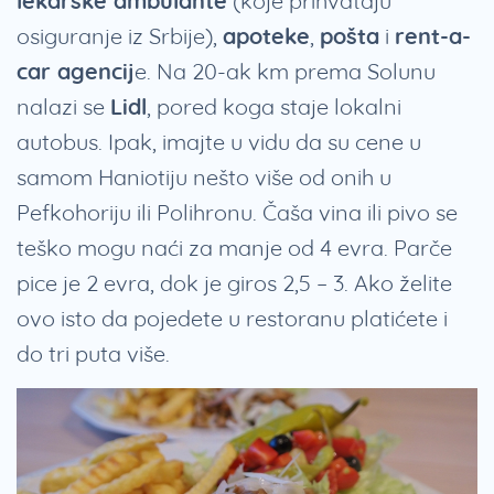
lekarske ambulante
(koje prihvataju
osiguranje iz Srbije),
apoteke
,
pošta
i
rent-a-
car agencij
e. Na 20-ak km prema Solunu
nalazi se
Lidl
, pored koga staje lokalni
autobus. Ipak, imajte u vidu da su cene u
samom Haniotiju nešto više od onih u
Pefkohoriju ili Polihronu. Čaša vina ili pivo se
teško mogu naći za manje od 4 evra. Parče
pice je 2 evra, dok je giros 2,5 – 3. Ako želite
ovo isto da pojedete u restoranu platićete i
do tri puta više.