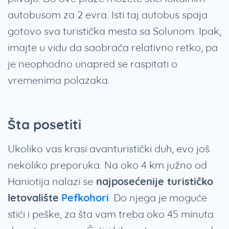
autobusom za 2 evra. Isti taj autobus spaja
gotovo sva turistička mesta sa Solunom. Ipak,
imajte u vidu da saobraća relativno retko, pa
je neophodno unapred se raspitati o
vremenima polazaka.
Šta posetiti
Ukoliko vas krasi avanturistički duh, evo još
nekoliko preporuka. Na oko 4 km južno od
Haniotija nalazi se
najposećenije turističko
letovalište
Pefkohori
.
Do njega je moguće
stići i peške, za šta vam treba oko 45 minuta