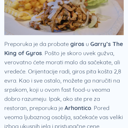
Preporuka je da probate
giros
u
Garry’s The
King of Gyros
. Pošto je skoro uvek gužva,
verovatno ćete morati malo da sačekate, ali
vredeće. Orijentacije radi, giros pita košta 2,8
evra. Kao i sve ostalo, možete ga naručiti na
srpskom, koji u ovom fast food-u veoma
dobro razumeju. Ipak, ako ste pre za
restoran, preporuka je
Arhontico
. Pored
veoma ljubaznog osoblja, sačekaće vas veliki
izbog ukusnih jela i pristupačne cene.