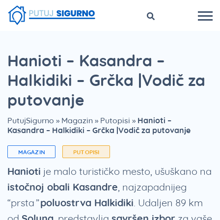
Hanioti – Kasandra –
Halkidiki – Grčka |Vodič za
putovanje
PutujSigurno
»
Magazin
»
Putopisi
»
Hanioti –
Kasandra – Halkidiki – Grčka |Vodič za putovanje
MAGAZIN
PUTOPISI
Hanioti
je malo turističko mesto, ušuškano na
istočnoj obali Kasandre
, najzapadnijeg
“prsta”
poluostrva Halkidiki
. Udaljen 89 km
od
Soluna
, predstavlja
savršen izbor
za vaše