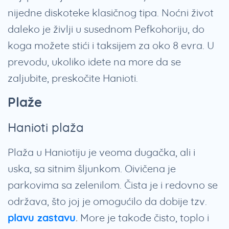
nijedne diskoteke klasičnog tipa. Noćni život
daleko je življi u susednom Pefkohoriju, do
koga možete stići i taksijem za oko 8 evra. U
prevodu, ukoliko idete na more da se
zaljubite, preskočite Hanioti.
Plaže
Hanioti plaža
Plaža u Haniotiju je veoma dugačka, ali i
uska, sa sitnim šljunkom. Oivičena je
parkovima sa zelenilom. Čista je i redovno se
održava, što joj je omogućilo da dobije tzv.
plavu zastavu
.
More je takođe čisto, toplo i