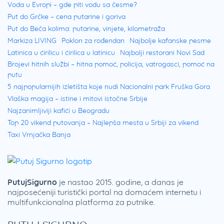
Voda u Evropi – gde piti vodu sa česme?
Put do Grčke – cena putarine i goriva
Put do Beča kolima: putarine, vinjete, kilometraža
Markiza LIVING
Poklon za rođendan
Najbolje kafanske pesme
Latinica u ćirilicu i ćirilica u latinicu
Najbolji restorani Novi Sad
Brojevi hitnih službi – hitna pomoć, policija, vatrogasci, pomoć na
putu
5 najpopularnijih izletišta koje nudi Nacionalni park Fruška Gora
Vlaška magija – istine i mitovi istočne Srbije
Najzanimljiviji kafići u Beogradu
Top 20 vikend putovanja – Najlepša mesta u Srbiji za vikend
Taxi Vrnjačka Banja
PutujSigurno
je nastao 2015. godine, a danas je
najposećeniji turistički portal na domaćem internetu i
multifunkcionalna platforma za putnike.