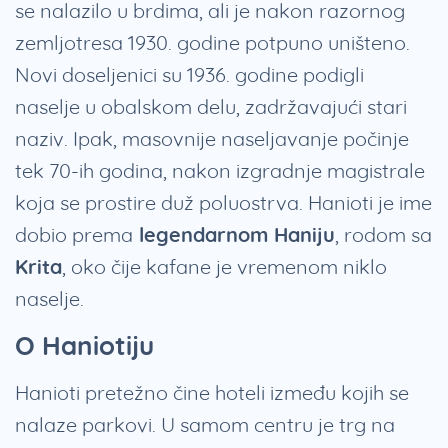
se nalazilo u brdima, ali je nakon razornog
zemljotresa 1930. godine potpuno uništeno.
Novi doseljenici su 1936. godine podigli
naselje u obalskom delu, zadržavajući stari
naziv. Ipak, masovnije naseljavanje počinje
tek 70-ih godina, nakon izgradnje magistrale
koja se prostire duž poluostrva. Hanioti je ime
dobio prema
legendarnom Haniju
, rodom sa
Krita
, oko čije kafane je vremenom niklo
naselje.
O Haniotiju
Hanioti pretežno čine hoteli između kojih se
nalaze parkovi. U samom centru je trg na