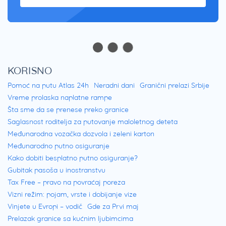
KORISNO
Pomoć na putu Atlas 24h
Neradni dani
Granični prelazi Srbije
Vreme prolaska naplatne rampe
Šta sme da se prenese preko granice
Saglasnost roditelja za putovanje maloletnog deteta
Međunarodna vozačka dozvola i zeleni karton
Međunarodno putno osiguranje
Kako dobiti besplatno putno osiguranje?
Gubitak pasoša u inostranstvu
Tax Free – pravo na povraćaj poreza
Vizni režim: pojam, vrste i dobijanje vize
Vinjete u Evropi – vodič
Gde za Prvi maj
Prelazak granice sa kućnim ljubimcima