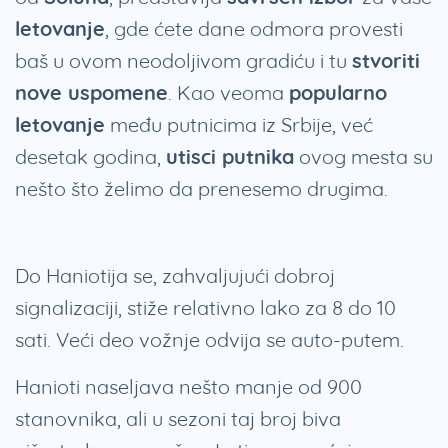
letovanje
, gde ćete dane odmora provesti
baš u ovom neodoljivom gradiću i tu
stvoriti
nove uspomene
. Kao veoma
popularno
letovanje
među putnicima iz Srbije, već
desetak godina,
utisci putnika
ovog mesta su
nešto što želimo da prenesemo drugima.
Do Haniotija se, zahvaljujući dobroj
signalizaciji, stiže relativno lako za 8 do 10
sati. Veći deo vožnje odvija se auto-putem.
Hanioti naseljava nešto manje od 900
stanovnika, ali u sezoni taj broj biva