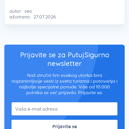
autor:
seo
ažurirano:
27.07.2026.
Prijavite se za PutujSigurno
newsletter
Naš stručni tim svakog utorka bira
najzanimljivije vesti iz sveta turizma i putovanja i
najbolje specijalne ponude. Više od 10.000
putnika se već prijavilo. Prijavite se.
Prijavite se