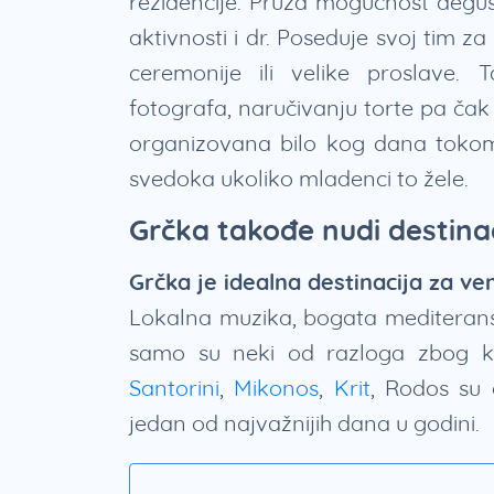
rezidencije. Pruža mogućnost degust
aktivnosti i dr. Poseduje svoj tim z
ceremonije ili velike proslave
fotografa, naručivanju torte pa čak i
organizovana bilo kog dana tokom n
svedoka ukoliko mladenci to žele.
Grčka takođe nudi destina
Grčka je idealna destinacija za 
Lokalna muzika, bogata mediteran
samo su neki od razloga zbog ko
Santorini
,
Mikonos
,
Krit
, Rodos su 
jedan od najvažnijih dana u godini.