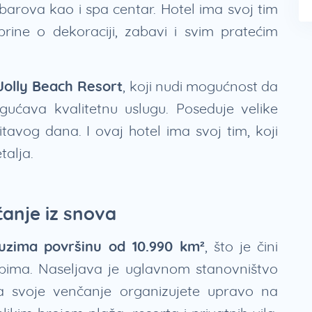
 barova kao i spa centar. Hotel ima svoj tim
brine o dekoraciji, zabavi i svim pratećim
 Jolly Beach Resort
, koji nudi mogućnost da
gućava kvalitetnu uslugu. Poseduje velike
avog dana. I ovaj hotel ima svoj tim, koji
talja.
anje iz snova
uzima površinu od 10.990 km²
, što je čini
bima. Naseljava je uglavnom stanovništvo
da svoje venčanje organizujete upravo na