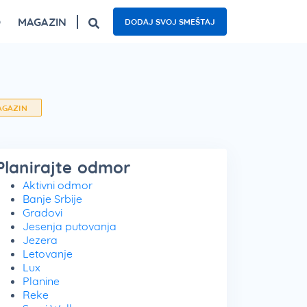
O
MAGAZIN
DODAJ SVOJ SMEŠTAJ
ogled
Fruška gora – top 5 izletišta
Najzanimljiviji kafići u Beogradu
Nacionalni parkovi Srbije – 5 oaza prirode
AGAZIN
Planirajte odmor
Aktivni odmor
Banje Srbije
Gradovi
Jesenja putovanja
Jezera
Letovanje
Lux
Planine
Reke