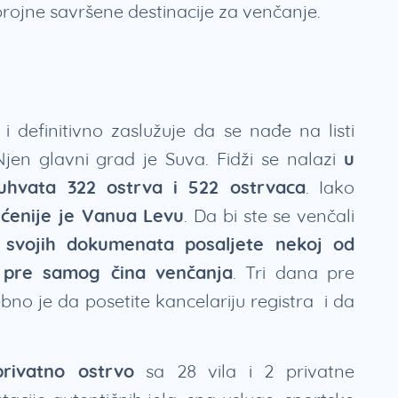
 brojne savršene destinacije za venčanje.
 i definitivno zaslužuje da se nađe na listi
Njen glavni grad je Suva. Fidži se nalazi
u
uhvata 322 ostrva i 522 ostrvaca
. Iako
ćenije je Vanua Levu
. Da bi ste se venčali
e svojih dokumenata posaljete nekoj od
e pre samog čina venčanja
. Tri dana pre
no je da posetite kancelariju registra i da
rivatno ostrvo
sa 28 vila i 2 privatne