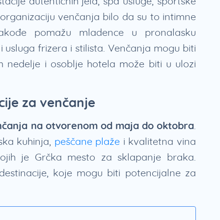
acije autentičnih jela, spa usluge, sportske
a organizaciju venčanja bilo da su to intimne
. Takođe pomažu mladence u pronalasku
 usluga frizera i stilista. Venčanja mogu biti
edelje i osoblje hotela može biti u ulozi
cije za venčanje
venčanja na otvorenom od maja do oktobra
.
ska kuhinja,
peščane plaže
i kvalitetna vina
jih je Grčka mesto za sklapanje braka.
destinacije, koje mogu biti potencijalne za