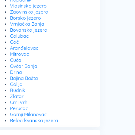
Vlasinsko jezero
Zaovinsko jezero
Borsko jezero
Vrnjačka Banja
Bovansko jezero
Golubac
Goč
Aranđelovac
Mitrovac
Guča
Ovčar Banja
Drina
Bajina Bašta
Golija
Rudnik
Zlatar
Crni Vrh
Perućac
Gornji Milanovac
Belocrkvanska jezera