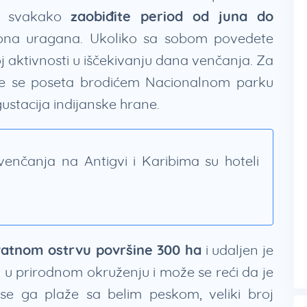
u, svakako
zaobiđite period od juna do
ona uragana. Ukoliko sa sobom povedete
broj aktivnosti u iščekivanju dana venčanja. Za
nizuje se poseta brodićem Nacionalnom parku
ustacija indijanske hrane.
 venčanja na Antigvi i Karibima su hoteli
vatnom ostrvu površine 300 ha
i udaljen je
i u prirodnom okruženju i može se reći da je
ase ga plaže sa belim peskom, veliki broj