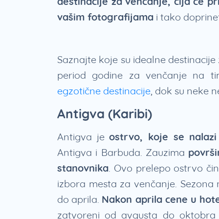
destinacije za venčanje, čija će pr
vašim fotografijama
i tako doprine
Saznajte koje su idealne destinacije z
period godine za venčanje na t
egzotične destinacije
, dok su neke 
Antigva (Karibi)
Antigva je
ostrvo, koje se nalaz
Antigva i Barbuda. Zauzima
površi
stanovnika
. Ovo prelepo ostrvo či
izbora mesta za venčanje. Sezona 
do aprila.
Nakon aprila cene u hote
zatvoreni od avgusta do oktobra n