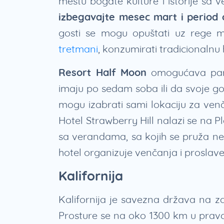
mestu bogate kulture i istorije sa ve
izbegavajte mesec mart i period
gosti se mogu opuštati uz rege m
tretmani
, konzumirati tradicionalnu h
Resort Half Moon
omogućava paro
imaju po sedam soba ili da svoje g
mogu izabrati sami lokaciju za venča
Hotel Strawberry Hill nalazi se na P
sa verandama, sa kojih se pruža ne
hotel organizuje venčanja i proslave
Kalifornija
Kalifornija je savezna država na z
Prosture se na oko 1300 km u pravc