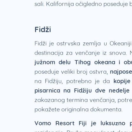
sali. Kalifornija očigledno poseduje
Fidži
Fidži je ostrvska zemlja u Okeaniji
destinacija za venčanje iz snova. 
južnom delu Tihog okeana i ob
poseduje veliki broj ostvra,
najpose
na Fidžiju, potrebno je da
kopij
pisarnica na Fidžiju dve nedelj
zakazanog termina venčanja, potreb
pokažete originalna dokumenta.
Vomo Resort Fiji je luksuzno p