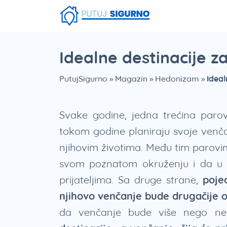
Fruška Gora
Stara planina
Smešna strana putovanja
Srebrno Jezero
Vlasinsko jezero
Zaovinsko jezero
Borsko jezero
Idealne destinacije z
PutujSigurno
»
Magazin
»
Hedonizam
»
Ideal
Svake godine, jedna trećina paro
tokom godine planiraju svoje venča
njihovim životima. Među tim parovim
svom poznatom okruženju i da u 
prijateljima. Sa druge strane,
poje
njihovo venčanje bude drugačije o
da venčanje bude više nego ne