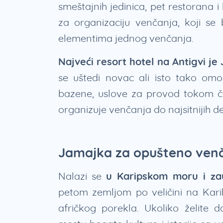
smeštajnih jedinica, pet restorana i
za organizaciju venčanja, koji se 
elementima jednog venčanja.
Najveći resort hotel na Antigvi je
se uštedi novac ali isto tako omo
bazene, uslove za provod tokom čit
organizuje venčanja do najsitnijih de
Jamajka za opušteno venč
Nalazi se
u Karipskom moru i za
petom zemljom po veličini na Kari
afričkog porekla. Ukoliko želite 