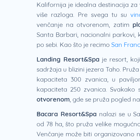
Kalifornija je idealna destinacija 
više razloga. Pre svega tu su
vi
venčanje na otvorenom, zatim
pl
Santa Barbari, nacionalni parkovi, k
po sebi. Kao što je recimo
San Franc
Landing Resort&Spa
je resort, koj
sadržaja u blizini jezera Taho. Pru
kapaciteta 300 zvanica, u paviljo
kapaciteta 250 zvanica. Svakako
otvorenom
, gde se pruža pogled na
Bacara Resort&Spa
nalazi se u S
od 78 ha, što pruža velike mogućnos
Venčanje može biti organizovano na