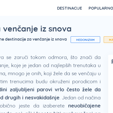
DESTINACIJE
POPULARN
Vrnjačka Banja
Bovansko jezero
Ovčar Banja
Bajina Bašta
Gornji Milanovac
Belocrkvanska jezera
Restorani na Zlatiboru i specijaliteti
Fruška Gora – kulturna riznica Srbije
Divčibare kao atraktivna destinacija
Vidikovci na Tari za najlepši p
a venčanje iz snova
ne destinacije za venčanje iz snova
HEDONIZAM
M
va se zaruči tokom odmora, što znači da
nje, koje je jedan od najlepših trenutaka u
a, mnogo je onih, koji žele da se venčaju u
tim trenucima budu okruženi porodicom i
dini zaljubljeni parovi vrlo često žele da
d drugih i nesvakidašnje
. Jedan od načina
obično jeste da izaberete
neuobičajene