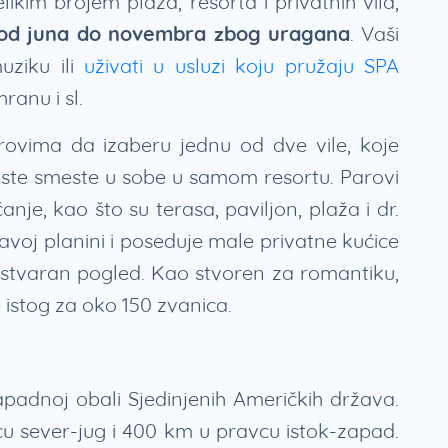
likim brojem plaža, resorta i privatnih vila,
 od juna do novembra zbog uragana
. Vaši
uziku ili
uživati u usluzi koju pružaju SPA
ranu i sl.
vima da izaberu jednu od dve vile, koje
oste smeste u sobe u samom resortu. Parovi
nje, kao što su terasa, paviljon, plaža i dr.
lavoj planini i poseduje male privatne kućice
stvaran pogled. Kao stvoren za romantiku,
 istog za oko 150 zvanica.
apadnoj obali Sjedinjenih Američkih država.
u sever-jug i 400 km u pravcu istok-zapad.