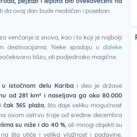
iroda, pejzaži i lepota biti ovekovečeni na
ti da ovaj dan bude neobičan i poseban.
a venčanje iz snova, kao i to koji je najbolji
im destinacijama. Neke spadaju u
daleke
neočekivano blizu, ali podjednako magične.
i u istočnom delu Kariba
i deo je države
nu od 281 km² i naseljava ga oko 80.000
ni
čak 365 plaža
, što daje veliku mogućnost
na ovom ostrvu traje od sredine decembra
lima su niže i do 40 %
, ali mnogi objekti su
a šta utiče i velika vlažnost i padavine.