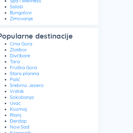
Spa i Wellness
Salaši
Bungalovi
Zimovanje
Popularne destinacije
Crna Gora
Zlatibor
Divčibare
Tara
Fruška Gora
Stara planina
Palić
Srebrno Jezero
Vrdnik
Sokobanja
Uvac
Kosmaj
Rtanj
Đerdap
Novi Sad
Kopaonik