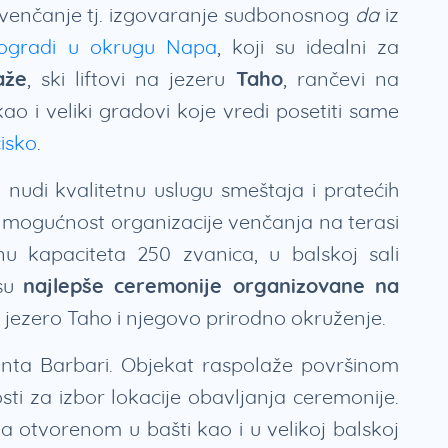
za venčanje tj. izgovaranje sudbonosnog
da
iz
nogradi u okrugu Napa
, koji su idealni za
aže
, ski liftovi na jezeru
Taho
, rančevi na
ao i veliki gradovi koje vredi posetiti same
isko
.
i nudi kvalitetnu uslugu smeštaja i pratećih
ža mogućnost organizacije venčanja na terasi
nu kapaciteta 250 zvanica, u balskoj sali
 su
najlepše ceremonije organizovane na
 jezero Taho i njegovo prirodno okruženje.
anta Barbari. Objekat raspolaže površinom
ti za izbor lokacije obavljanja ceremonije.
 otvorenom u bašti kao i u velikoj balskoj