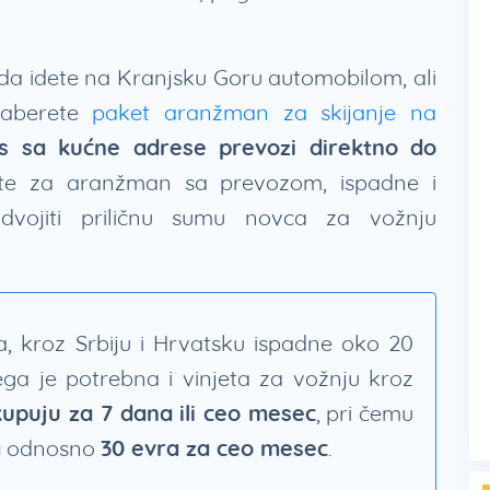
da idete na Kranjsku Goru automobilom, ali
zaberete
paket aranžman za skijanje na
s sa kućne adrese prevozi direktno do
tite za aranžman sa prevozom, ispadne i
zdvojiti priličnu sumu novca za vožnju
, kroz Srbiju i Hrvatsku ispadne oko 20
a je potrebna i vinjeta za vožnju kroz
 kupuju za 7 dana ili ceo mesec
, pri čemu
a
odnosno
30 evra za ceo mesec
.