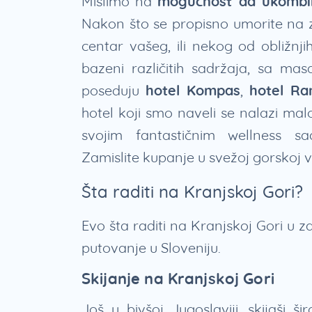
Mislimo na
mogućnost da ukombin
Nakon što se propisno umorite na za
centar vašeg, ili nekog od obližnjih
bazeni različitih sadržaja, sa ma
poseduju
hotel Kompas
,
hotel Ra
hotel koji smo naveli se nalazi ma
svojim fantastičnim wellness s
Zamislite kupanje u svežoj gorskoj
Šta raditi na Kranjskoj Gori?
Evo šta raditi na Kranjskoj Gori u 
putovanje u Sloveniju.
Skijanje na Kranjskoj Gori
Još u bivšoj Jugoslaviji, skijaši š