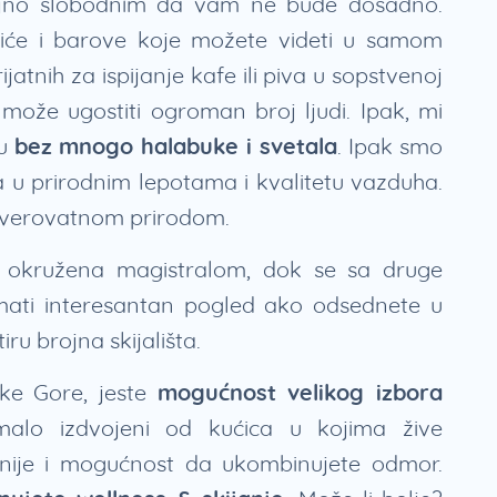
oljno slobodnim da vam ne bude dosadno.
afiće i barove koje možete videti u samom
atnih za ispijanje kafe ili piva u sopstvenoj
 može ugostiti ogroman broj ljudi. Ipak, mi
tu
bez mnogo halabuke i svetala
. Ipak smo
ja u prirodnim lepotama i kvalitetu vazduha.
neverovatnom prirodom.
e okružena magistralom, dok se sa druge
mati interesantan pogled ako odsednete u
ru brojna skijališta.
ke Gore, jeste
mogućnost velikog izbora
malo izdvojeni od kućica u kojima žive
žnije i mogućnost da ukombinujete odmor.