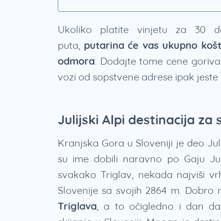
Ukoliko platite vinjetu za 30 
puta,
putarina će vas ukupno košt
odmora
. Dodajte tome cene goriva 
vozi od sopstvene adrese ipak jeste 
Julijski Alpi destinacija z
Kranjska Gora u Sloveniji je deo Jul
su ime dobili naravno po Gaju Jul
svakako Triglav, nekada najviši vr
Slovenije sa svojih 2864 m. Dobro
Triglava
, a to očigledno i dan dan