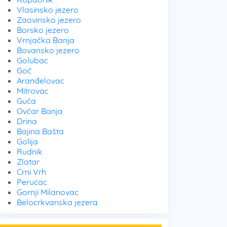
Vlasinsko jezero
Zaovinsko jezero
Borsko jezero
Vrnjačka Banja
Bovansko jezero
Golubac
Goč
Aranđelovac
Mitrovac
Guča
Ovčar Banja
Drina
Bajina Bašta
Golija
Rudnik
Zlatar
Crni Vrh
Perućac
Gornji Milanovac
Belocrkvanska jezera