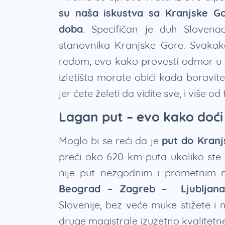
su naša iskustva sa Kranjske Go
doba
. Specifičan je duh Slovena
stanovnika Kranjske Gore. Svakako
redom, evo kako provesti odmor u Sl
izletišta morate obići kada boravit
jer ćete želeti da vidite sve, i više od
Lagan put – evo kako doći
Moglo bi se reći da je
put do Kranj
preći oko 620 km puta ukoliko ste 
nije put nezgodnim i prometnim m
Beograd – Zagreb – Ljubljan
Slovenije, bez veće muke stižete i
druge magistrale izuzetno kvalitet