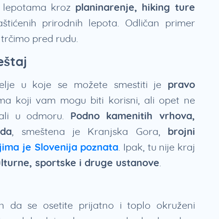
im lepotama kroz
planinarenje,
hiking ture
aštićenih prirodnih lepota. Odličan primer
e trčimo pred rudu.
eštaj
elje u koje se možete smestiti je
pravo
a koji vam mogu biti korisni, ali opet ne
tali u odmoru.
Podno kamenitih vrhova,
rda
, smeštena je Kranjska Gora,
brojni
jima je Slovenija poznata
. Ipak, tu nije kraj
lturne, sportske i druge ustanove
.
da se osetite prijatno i toplo okruženi