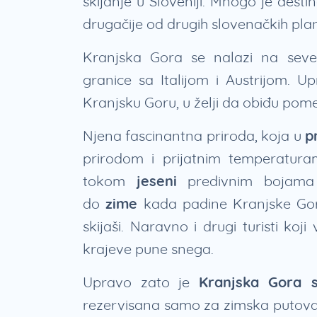
skijanje u Sloveniji. Mnogo je destina
drugačije od drugih slovenačkih pla
Kranjska Gora se nalazi na seve
granice sa Italijom i Austrijom. 
Kranjsku Goru, u želji da obiđu pom
Njena fascinantna priroda, koja u
p
prirodom i prijatnim temperatu
tokom
jeseni
predivnim bojama 
do
zime
kada padine Kranjske Gore
skijaši. Naravno i drugi turisti ko
krajeve pune snega.
Upravo zato je
Kranjska Gora s
rezervisana samo za zimska putovan