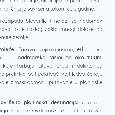
cija za skijanje, ali Julijski Alpi nude nešto
nina. Ona je savršena tokom cele godine.
rozapadu Slovenije i nalazi se nadomak
Upravo to je razlog zašto mnogi dolaze na
enute zemlje.
roleće
očarava svojim mirisima,
leti
bujnom
rama na
nadmorskoj visini od oko 1100m
,
koje farbaju čitava brda i doline, pa
 prekriva beli pokrivač, koji jedva čekaju
ji vole zimski odmor i putovanje u planinske
avršena planinska destinacija
koja nije
ja i skijanje. Ovde možete doći tokom svih