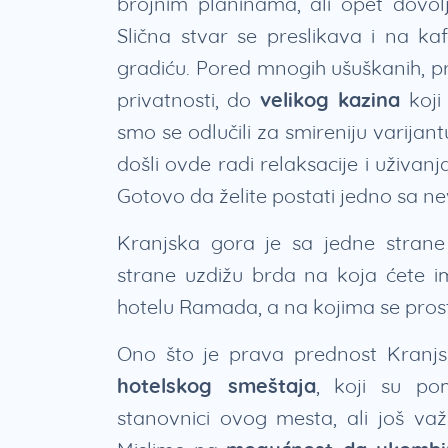
brojnim planinama, ali opet dov
Slična stvar se preslikava i na k
gradiću. Pored mnogih ušuškanih, prij
privatnosti, do
velikog kazina
koji
smo se odlučili za smireniju varijan
došli ovde radi relaksacije i uživan
Gotovo da želite postati jedno sa 
Kranjska gora je sa jedne stran
strane uzdižu brda na koja ćete i
hotelu Ramada, a na kojima se prosti
Ono što je prava prednost Kranjs
hotelskog smeštaja
, koji su po
stanovnici ovog mesta, ali još va