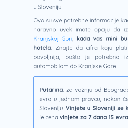
u Sloveniju.
Ovo su sve potrebne informacije ka
naravno uvek imate opciju da i
Kranjskoj Gori
,
kada vas mini bu
hotela
. Znajte da cifra koju pla
povoljnija, pošto je potrebno i
automobilom do Kranjske Gore.
Putarina
: za vožnju od Beograda
evra u jednom pravcu, nakon čeg
Sloveniju.
Vinjete u Sloveniji se
je cena
vinjete za 7 dana 15 evr