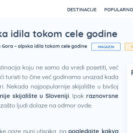
DESTINACIJE
POPULARN
Vrnjačka Banja
Bovansko jezero
Ovčar Banja
Bajina Bašta
Gornji Milanovac
Belocrkvanska jezera
Restorani na Zlatiboru i specijaliteti
Fruška Gora – kulturna riznica Srbije
Divčibare kao atraktivna destinacija
Vidikovci na Tari za najlepši p
ka idila tokom cele godine
 Gora – alpska idila tokom cele godine
MAGAZIN
tinacija koju ne samo da vredi posetiti, već
maći turisti to čine već godinama unazad kada
i. Nekada najpopularnije skijalište u bivšoj
ije skijalište u Sloveniji
. Ipak
raznovrsne
zašto ljudi dolaze na odmor ovde.
ske oaze puni utisaka, pa
pogledajte kakva