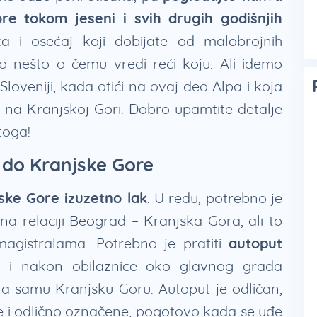
re tokom jeseni i svih drugih godišnjih
ca i osećaj koji dobijate od malobrojnih
 nešto o čemu vredi reći koju. Ali idemo
oveniji, kada otići na ovaj deo Alpa i koja
e na Kranjskoj Gori. Dobro upamtite detalje
 toga!
 do Kranjske Gore
ske Gore izuzetno lak
. U redu, potrebno je
na relaciji Beograd – Kranjska Gora, ali to
agistralama. Potrebno je pratiti
autoput
a
i nakon obilaznice oko glavnog grada
 na samu Kranjsku Goru. Autoput je odličan,
ne i odlično označene, pogotovo kada se uđe