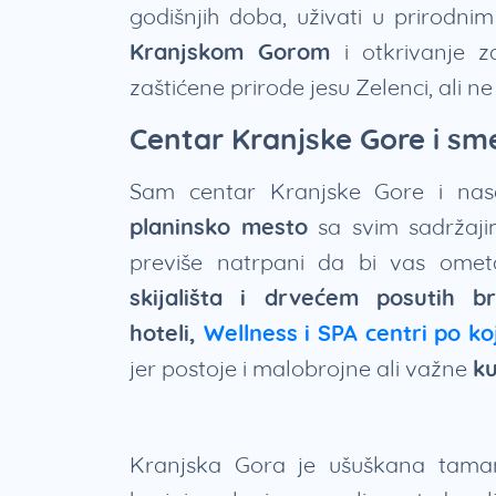
godišnjih doba, uživati u prirodn
Kranjskom Gorom
i otkrivanje z
zaštićene prirode jesu Zelenci, ali n
Centar Kranjske Gore i sm
Sam centar Kranjske Gore i nas
planinsko mesto
sa svim sadržajim
previše natrpani da bi vas ome
skijališta i drvećem posutih b
hoteli,
Wellness i SPA centri po ko
jer postoje i malobrojne ali važne
ku
Kranjska Gora je ušuškana taman 