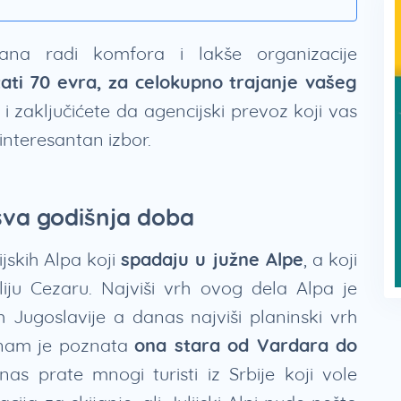
dana radi komfora i lakše organizacije
ati 70 evra, za celokupno trajanje vašeg
i zaključićete da agencijski prevoz koji vas
interesantan izbor.
a sva godišnja doba
ijskih Alpa koji
spadaju u južne Alpe
, a koji
iju Cezaru. Najviši vrh ovog dela Alpa je
h Jugoslavije a danas najviši planinski vrh
 nam je poznata
ona stara od Vardara do
as prate mnogi turisti iz Srbije koji vole