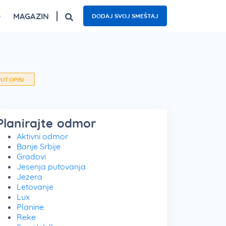
O
MAGAZIN
DODAJ SVOJ SMEŠTAJ
ogled
Fruška gora – top 5 izletišta
Najzanimljiviji kafići u Beogradu
Nacionalni parkovi Srbije – 5 oaza prirode
PUTOPISI
Planirajte odmor
Aktivni odmor
Banje Srbije
Gradovi
Jesenja putovanja
Jezera
Letovanje
Lux
Planine
Reke