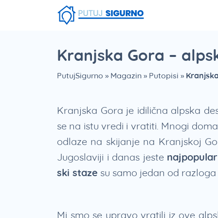
Fruška Gora
Stara planina
Smešna strana putovanja
Srebrno Jezero
Vlasinsko jezero
Zaovinsko jezero
Borsko jezero
Kranjska Gora – alps
PutujSigurno
»
Magazin
»
Putopisi
»
Kranjska
Kranjska Gora je idilična alpska des
se na istu vredi i vratiti. Mnogi do
odlaze na skijanje na Kranjskoj Gor
Jugoslaviji i danas jeste
najpopularn
ski staze
su samo jedan od razloga 
Mi smo se upravo vratili iz ove alp