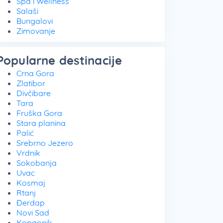
Spa i Wellness
Salaši
Bungalovi
Zimovanje
Popularne destinacije
Crna Gora
Zlatibor
Divčibare
Tara
Fruška Gora
Stara planina
Palić
Srebrno Jezero
Vrdnik
Sokobanja
Uvac
Kosmaj
Rtanj
Đerdap
Novi Sad
Kopaonik