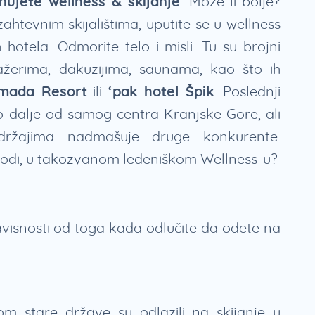
ujete wellness & skijanje
. Može li bolje?
htevnim skijalištima, uputite se u wellness
 hotela. Odmorite telo i misli. Tu su brojni
sažerima, đakuzijima, saunama, kao što ih
mada Resort
ili
‘pak hotel Špik
. Poslednji
lo dalje od samog centra Kranjske Gore, ali
adržajima nadmašuje druge konkurente.
 vodi, u takozvanom ledeniškom Wellness-u?
zavisnosti od toga kada odlučite da odete na
irom stare države su odlazili na skijanje u