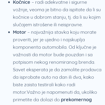
Kočnice
– radi adekvatne i sigurne
vožnje, veoma je bitno da ispitate da li su
kočnice u dobrom stanju, tj. da li su kojim
slučajem istrošene ili neispravne.
Motor
– najvažnija stavka koju morate
proveriti, jer je ujedno i najskuplja
komponenta automobila. Od ključne je
važnosti da motor bude pouzdan i sa
potpisom nekog renomiranog brenda.
Savet eksperata je da zamolite prodavca
da isprobate auto na dan ili dva, kako
biste zaista testirali kako radi
motor.Važno je napomenuti da, ukoliko
primetite da dolazi do
prekomernog