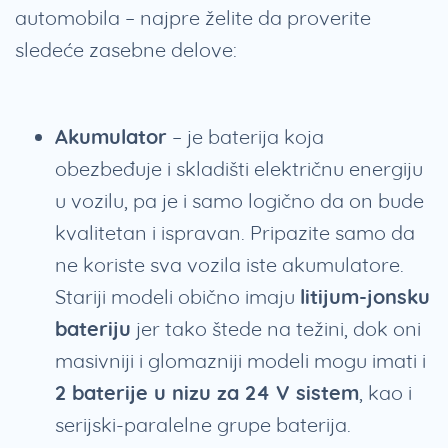
automobila – najpre želite da proverite
sledeće zasebne delove:
Akumulator
– je baterija koja
obezbeđuje i skladišti električnu energiju
u vozilu, pa je i samo logično da on bude
kvalitetan i ispravan. Pripazite samo da
ne koriste sva vozila iste akumulatore.
Stariji modeli obično imaju
litijum-jonsku
bateriju
jer tako štede na težini, dok oni
masivniji i glomazniji modeli mogu imati i
2 baterije u nizu za 24 V sistem
, kao i
serijski-paralelne grupe baterija.