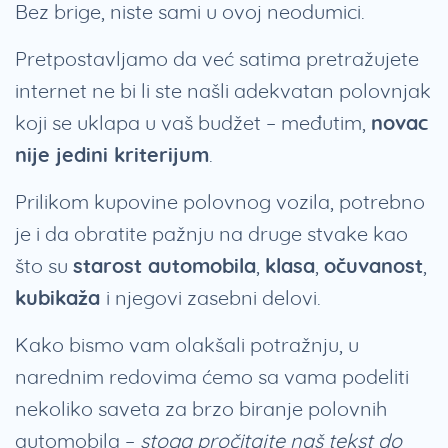
Bez brige, niste sami u ovoj neodumici.
Pretpostavljamo da već satima pretražujete
internet ne bi li ste našli adekvatan polovnjak
koji se uklapa u vaš budžet – međutim,
novac
nije jedini kriterijum
.
Prilikom kupovine polovnog vozila, potrebno
je i da obratite pažnju na druge stvake kao
što su
starost automobila
,
klasa
,
očuvanost
,
kubikaža
i njegovi zasebni delovi.
Kako bismo vam olakšali potražnju, u
narednim redovima ćemo sa vama podeliti
nekoliko saveta za brzo biranje polovnih
automobila –
stoga pročitajte naš tekst do