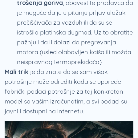
trošenja goriva
, obavestite prodavca da
je moguće da je u pitanju prljav uložak
prečišćivača za vazduh ili da su se
istrošila platinska dugmad. Uz to obratite
pažnju i da li dolazi do pregrevanja
motora (usled olabavljen kaiša ili možda
neispravnog termoprekidača).
Mali trik
je da znate da se sam višak
potrošnje može odrediti kada se uporede
fabrički podaci potrošnje za taj konkretan
model sa vašim izračunatim, a svi podaci su
javni i dostupni na internetu.