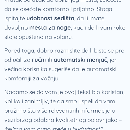
da se osećate komforno i prijatno. Stoga
ispitajte
udobnost sedišta
, da li imate
dovoljno
mesta za noge
, kao i da li vam ruke
stoje opušteno na volanu.
Pored toga, dobro razmislite da li biste se pre
odlučili za
ručni ili automatski menjač
, jer
većina korisnika sugeriše da je automatski
komforniji za vožnju.
Nadamo se da vam je ovaj tekst bio koristan,
koliko i zanimljiv, te da smo uspeli da vam
pružimo što više relevantnih informacija u
vezi brzog odabira kvalitetnog polovnjaka –
želimo vam puno sreće u budućnosti!