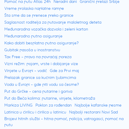
Pomoć na putu Atlas 24h
Neradni dani
Granični prelazi Srbije
Vreme prolaska naplatne rampe
Šta sme da se prenese preko granice
Saglasnost roditelja za putovanje maloletnog deteta
Međunarodna vozačka dozvola i zeleni karton
Međunarodno putno osiguranje
Kako dobiti besplatno putno osiguranje?
Gubitak pasoša u inostranstvu
Tax Free – pravo na povraćaj poreza
Vizni režim: pojam, vrste i dobijanje vize
Vinjete u Evropi – vodič
Gde za Prvi maj
Prelazak granice sa kućnim ljubimcima
Voda u Evropi – gde piti vodu sa česme?
Put do Grčke – cena putarine i goriva
Put do Beča kolima: putarine, vinjete, kilometraža
Markiza LIVING
Poklon za rođendan
Najbolje kafanske pesme
Latinica u ćirilicu i ćirilica u latinicu
Najbolji restorani Novi Sad
Brojevi hitnih službi – hitna pomoć, policija, vatrogasci, pomoć na
putu