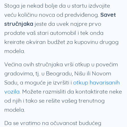
Stoga je nekad bolje da u startu izdvojite
veću količinu novca od predviđenog.
Savet
stručnjaka
jeste da uvek najpre prvo
prodate vaš stari automobil i tek onda
kreirate okviran budžet za kupovinu drugog
modela.
Većina ovih stručnjaka vrši otkup u povećim
gradovima, tj. u Beogradu, Nišu ili Novom
Sadu, a moguće je izvršiti i
otkup havarisanih
vozila
. Možete razmisliti da kontaktirate neke
od njih i tako se rešite vašeg trenutnog
modela.
Da se vratimo na očuvanost budućeg