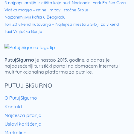
5 najpopularnijih izletišta koje nudi Nacionalni park Fruška Gora
Vlaška magija – istine i mitovi istočne Srbije
Najzanimljiviji kafići u Beogradu
Top 20 vikend putovanja – Najlepša mesta u Srbiji za vikend
Taxi Vrnjačka Banja
PutujSigurno
je nastao 2015. godine, a danas je
najposećeniji turistički portal na domaćem internetu i
multifunkcionalna platforma za putnike.
PUTUJ SIGURNO
O PutujSigurno
Kontakt
Najčešća pitanja
Uslovi korišćenja
Marketing