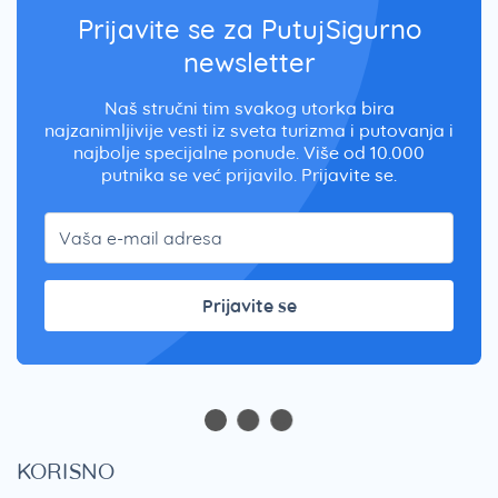
Prijavite se za PutujSigurno
newsletter
Naš stručni tim svakog utorka bira
najzanimljivije vesti iz sveta turizma i putovanja i
najbolje specijalne ponude. Više od 10.000
putnika se već prijavilo. Prijavite se.
Prijavite se
KORISNO