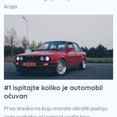
kraja.
#1 Ispitajte koliko je automobil
očuvan
Prva stavka na koju morate obratiti pažnju
jeste svakako očuvanost vozila koje