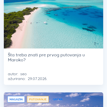
Šta treba znati pre prvog putovanja u
Maroko?
autor:
seo
ažurirano:
29.07.2026.
MAGAZIN
PUTOVANJE
GRČKA