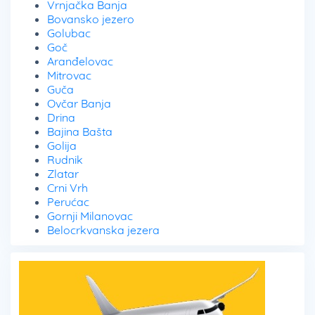
Vrnjačka Banja
Bovansko jezero
Golubac
Goč
Aranđelovac
Mitrovac
Guča
Ovčar Banja
Drina
Bajina Bašta
Golija
Rudnik
Zlatar
Crni Vrh
Perućac
Gornji Milanovac
Belocrkvanska jezera