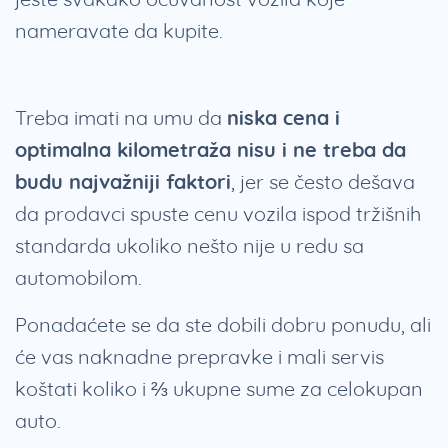
nameravate da kupite.
Treba imati na umu da
niska cena i
optimalna kilometraža nisu i ne treba da
budu najvažniji faktori
, jer se često dešava
da prodavci spuste cenu vozila ispod tržišnih
standarda ukoliko nešto nije u redu sa
automobilom.
Ponadaćete se da ste dobili dobru ponudu, ali
će vas naknadne prepravke i mali servis
koštati koliko i ⅔ ukupne sume za celokupan
auto.