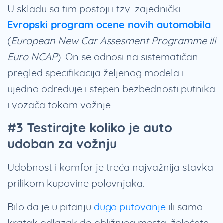
U skladu sa tim postoji i tzv. zajednički
Evropski program ocene novih automobila
(
European New Car Assesment Programme ili
Euro NCAP
). On se odnosi na sistematičan
pregled specifikacija željenog modela i
ujedno određuje i stepen bezbednosti putnika
i vozača tokom vožnje.
#3 Testirajte koliko je auto
udoban za vožnju
Udobnost i komfor je treća najvažnija stavka
prilikom kupovine polovnjaka.
Bilo da je u pitanju
dugo putovanje
ili samo
kratak odlazak do obližnjeg mesta, želećete