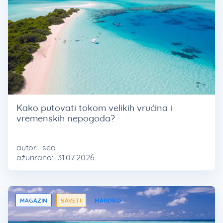
Kako putovati tokom velikih vrućina i
vremenskih nepogoda?
autor:
seo
ažurirano:
31.07.2026.
MAGAZIN
SAVETI
MAROKO