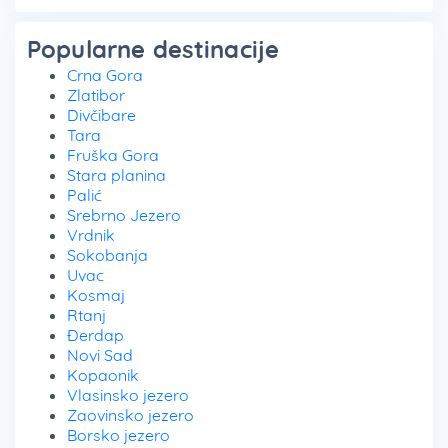
Popularne destinacije
Crna Gora
Zlatibor
Divčibare
Tara
Fruška Gora
Stara planina
Palić
Srebrno Jezero
Vrdnik
Sokobanja
Uvac
Kosmaj
Rtanj
Đerdap
Novi Sad
Kopaonik
Vlasinsko jezero
Zaovinsko jezero
Borsko jezero