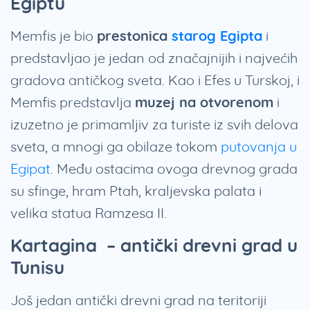
Egiptu
Memfis je bio
prestonica
starog Egipta
i
predstavljao je jedan od značajnijih i najvećih
gradova antičkog sveta. Kao i Efes u Turskoj, i
Memfis predstavlja
muzej na otvorenom
i
izuzetno je primamljiv za turiste iz svih delova
sveta, a mnogi ga obilaze tokom
putovanja u
Egipat
. Među ostacima ovoga drevnog grada
su sfinge, hram Ptah, kraljevska palata i
velika statua Ramzesa II.
Kartagina – antički drevni grad u
Tunisu
Još jedan antički drevni grad na teritoriji