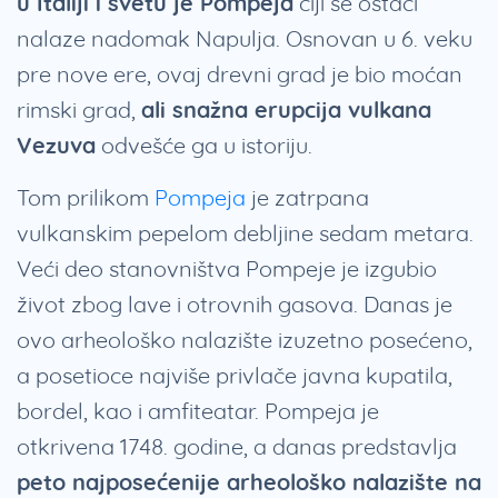
u Italiji i svetu je Pompeja
čiji se ostaci
nalaze nadomak Napulja. Osnovan u 6. veku
pre nove ere, ovaj drevni grad je bio moćan
rimski grad,
ali snažna erupcija vulkana
Vezuva
odvešće ga u istoriju.
Tom prilikom
Pompeja
je zatrpana
vulkanskim pepelom debljine sedam metara.
Veći deo stanovništva Pompeje je izgubio
život zbog lave i otrovnih gasova. Danas je
ovo arheološko nalazište izuzetno posećeno,
a posetioce najviše privlače javna kupatila,
bordel, kao i amfiteatar. Pompeja je
otkrivena 1748. godine, a danas predstavlja
peto najposećenije arheološko nalazište na