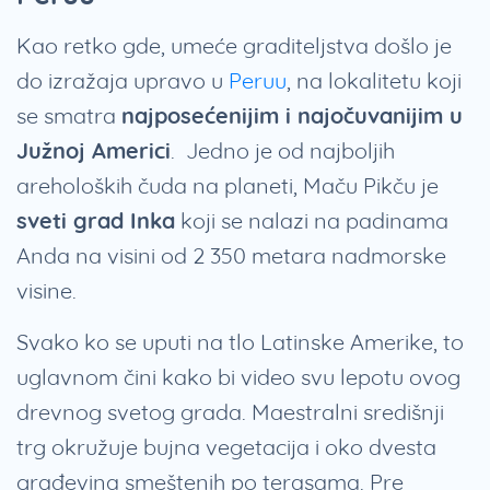
Kao retko gde, umeće graditeljstva došlo je
do izražaja upravo u
Peruu
, na lokalitetu koji
se smatra
najposećenijim i najočuvanijim u
Južnoj Americi
. Jedno je od najboljih
areholoških čuda na planeti, Maču Pikču je
sveti grad Inka
koji se nalazi na padinama
Anda na visini od 2 350 metara nadmorske
visine.
Svako ko se uputi na tlo Latinske Amerike, to
uglavnom čini kako bi video svu lepotu ovog
drevnog svetog grada. Maestralni središnji
trg okružuje bujna vegetacija i oko dvesta
građevina smeštenih po terasama. Pre