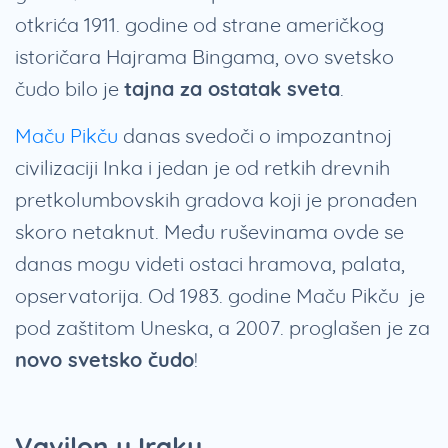
otkrića 1911. godine od strane američkog
istoričara Hajrama Bingama, ovo svetsko
čudo bilo je
tajna za ostatak sveta
.
Maču Pikču
danas svedoči o impozantnoj
civilizaciji Inka i jedan je od retkih drevnih
pretkolumbovskih gradova koji je pronađen
skoro netaknut. Među ruševinama ovde se
danas mogu videti ostaci hramova, palata,
opservatorija. Od 1983. godine Maču Pikču je
pod zaštitom Uneska, a 2007. proglašen je za
novo svetsko čudo
!
Vavilon u Iraku