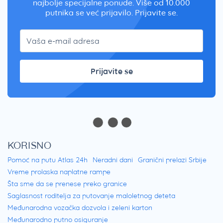
najbolje specijalne ponude. Više od 10.000
putnika se već prijavilo. Prijavite se.
Prijavite se
KORISNO
Pomoć na putu Atlas 24h
Neradni dani
Granični prelazi Srbije
Vreme prolaska naplatne rampe
Šta sme da se prenese preko granice
Saglasnost roditelja za putovanje maloletnog deteta
Međunarodna vozačka dozvola i zeleni karton
Međunarodno putno osiguranje