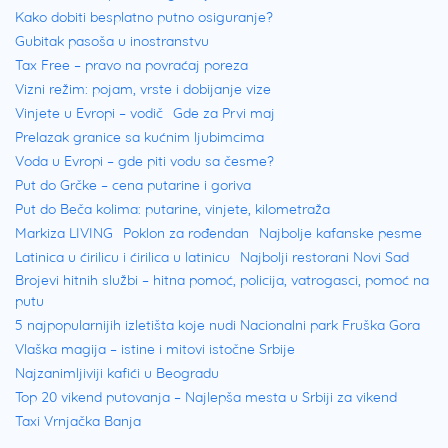
Kako dobiti besplatno putno osiguranje?
Gubitak pasoša u inostranstvu
Tax Free – pravo na povraćaj poreza
Vizni režim: pojam, vrste i dobijanje vize
Vinjete u Evropi – vodič
Gde za Prvi maj
Prelazak granice sa kućnim ljubimcima
Voda u Evropi – gde piti vodu sa česme?
Put do Grčke – cena putarine i goriva
Put do Beča kolima: putarine, vinjete, kilometraža
Markiza LIVING
Poklon za rođendan
Najbolje kafanske pesme
Latinica u ćirilicu i ćirilica u latinicu
Najbolji restorani Novi Sad
Brojevi hitnih službi – hitna pomoć, policija, vatrogasci, pomoć na
putu
5 najpopularnijih izletišta koje nudi Nacionalni park Fruška Gora
Vlaška magija – istine i mitovi istočne Srbije
Najzanimljiviji kafići u Beogradu
Top 20 vikend putovanja – Najlepša mesta u Srbiji za vikend
Taxi Vrnjačka Banja