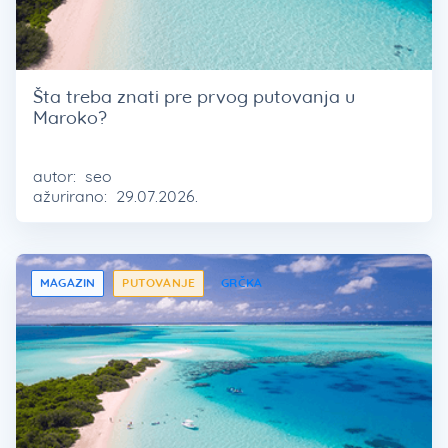
Šta treba znati pre prvog putovanja u
Maroko?
autor:
seo
ažurirano:
29.07.2026.
MAGAZIN
PUTOVANJE
GRČKA