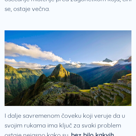
se, ostaje večna.
I dalje savremenom čoveku koji veruje da u
svojim rukama ima ključ za svaki problem
ostaje nejasno kako su,
bez bilo kakvih