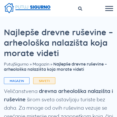
Najlepše drevne ruševine –
arheološka nalazišta koja
morate videti
PutujSigurno
»
Magazin
»
Najlepše drevne ruševine –
arheološka nalazišta koja morate videti
MAGAZIN
SAVETI
Veličanstvena
drevna arheološka nalazišta i
ruševine
širom sveta ostavljaju turiste bez
daha. Za mnoge od ovih ruševina vezuje se
osećanje misterije pred zagonetkom koja, čini