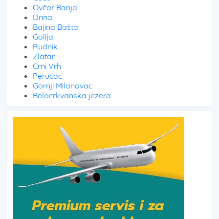
Ovčar Banja
Drina
Bajina Bašta
Golija
Rudnik
Zlatar
Crni Vrh
Perućac
Gornji Milanovac
Belocrkvanska jezera