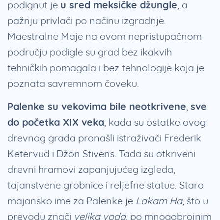
podignut je
u sred meksičke džungle
, a
pažnju privlači po načinu izgradnje.
Maestralne Maje na ovom nepristupačnom
području podigle su grad bez ikakvih
tehničkih pomagala i bez tehnologije koja je
poznata savremnom čoveku.
Palenke su vekovima bile neotkrivene
,
sve
do početka XIX veka
, kada su ostatke ovog
drevnog grada pronašli istraživači Frederik
Ketervud i Džon Stivens. Tada su otkriveni
drevni hramovi zapanjujućeg izgleda,
tajanstvene grobnice i reljefne statue. Staro
majansko ime za Palenke je
Lakam Ha
, što u
prevodu znači
velika voda
, po mnogobrojnim