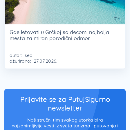
Gde letovati u Grčkoj sa decom: najbolja
mesta za miran porodični odmor
autor:
seo
ažurirano:
27.07.2026.
Prijavite se za PutujSigurno
newsletter
Naš stručni tim svakog utorka bira
najzanimljivije vesti iz sveta turizma i putovanja i