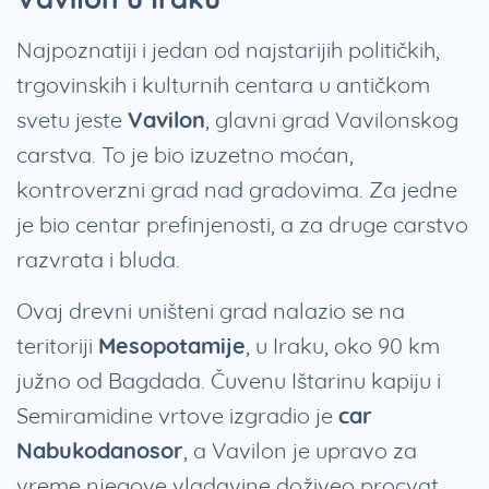
Najpoznatiji i jedan od najstarijih političkih,
trgovinskih i kulturnih centara u antičkom
svetu jeste
Vavilon
, glavni grad Vavilonskog
carstva. To je bio izuzetno moćan,
kontroverzni grad nad gradovima. Za jedne
je bio centar prefinjenosti, a za druge carstvo
razvrata i bluda.
Ovaj drevni uništeni grad nalazio se na
teritoriji
Mesopotamije
, u Iraku, oko 90 km
južno od Bagdada. Čuvenu Ištarinu kapiju i
Semiramidine vrtove izgradio je
car
Nabukodanosor
, a Vavilon je upravo za
vreme njegove vladavine doživeo procvat.