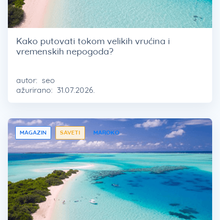
Kako putovati tokom velikih vrućina i
vremenskih nepogoda?
autor:
seo
ažurirano:
31.07.2026.
MAGAZIN
SAVETI
MAROKO