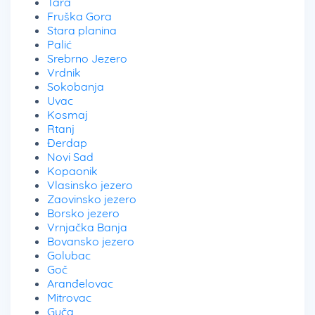
Tara
Fruška Gora
Stara planina
Palić
Srebrno Jezero
Vrdnik
Sokobanja
Uvac
Kosmaj
Rtanj
Đerdap
Novi Sad
Kopaonik
Vlasinsko jezero
Zaovinsko jezero
Borsko jezero
Vrnjačka Banja
Bovansko jezero
Golubac
Goč
Aranđelovac
Mitrovac
Guča