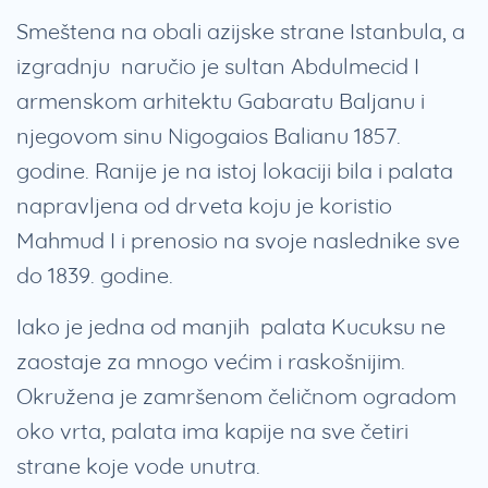
Smeštena na obali azijske strane Istanbula, a
izgradnju naručio je sultan Abdulmecid I
armenskom arhitektu Gabaratu Baljanu i
njegovom sinu Nigogaios Balianu 1857.
godine. Ranije je na istoj lokaciji bila i palata
napravljena od drveta koju je koristio
Mahmud I i prenosio na svoje naslednike sve
do 1839. godine.
Iako je jedna od manjih palata Kucuksu ne
zaostaje za mnogo većim i raskošnijim.
Okružena je zamršenom čeličnom ogradom
oko vrta, palata ima kapije na sve četiri
strane koje vode unutra.