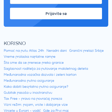
Prijavite se
KORISNO
Pomoć na putu Atlas 24h
Neradni dani
Granični prelazi Srbije
Vreme prolaska naplatne rampe
Šta sme da se prenese preko granice
Saglasnost roditelja za putovanje maloletnog deteta
Međunarodna vozačka dozvola i zeleni karton
Međunarodno putno osiguranje
Kako dobiti besplatno putno osiguranje?
Gubitak pasoša u inostranstvu
Tax Free – pravo na povraćaj poreza
Vizni režim: pojam, vrste i dobijanje vize
Vinjete u Evropi – vodič
Gde za Prvi maj