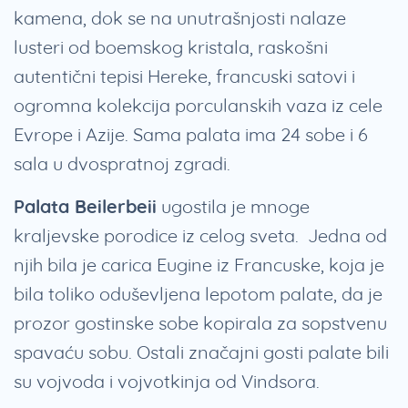
kamena, dok se na unutrašnjosti nalaze
lusteri od boemskog kristala, raskošni
autentični tepisi Hereke, francuski satovi i
ogromna kolekcija porculanskih vaza iz cele
Evrope i Azije. Sama palata ima 24 sobe i 6
sala u dvospratnoj zgradi.
Palata Beilerbeii
ugostila je mnoge
kraljevske porodice iz celog sveta. Jedna od
njih bila je carica Eugine iz Francuske, koja je
bila toliko oduševljena lepotom palate, da je
prozor gostinske sobe kopirala za sopstvenu
spavaću sobu. Ostali značajni gosti palate bili
su vojvoda i vojvotkinja od Vindsora.