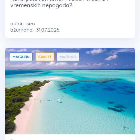
vremenskih nepogoda?
autor:
seo
ažurirano:
31.07.2026.
MAGAZIN
SAVETI
MAROKO