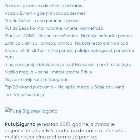
Prelazak granice sa kućnim ljubimcima
Voda u Evropi – gde piti vodu sa česme?
Put do Grčke – cena putarine i goriva
Put do Beča kolima: putarine, vinjete, kilometraža
Markiza LIVING
Poklon za rođendan
Najbolje kafanske pesme
Latinica u ćirilicu i ćirilica u latinicu
Najbolji restorani Novi Sad
Brojevi hitnih službi – hitna pomoć, policija, vatrogasci, pomoć na
putu
5 najpopularnijih izletišta koje nudi Nacionalni park Fruška Gora
Vlaška magija – istine i mitovi istočne Srbije
Najzanimljiviji kafići u Beogradu
Top 20 vikend putovanja – Najlepša mesta u Srbiji za vikend
Taxi Vrnjačka Banja
PutujSigurno
je nastao 2015. godine, a danas je
najposećeniji turistički portal na domaćem internetu i
multifunkcionalna platforma za putnike.