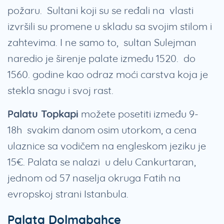
požaru. Sultani koji su se ređali na vlasti
izvršili su promene u skladu sa svojim stilom i
zahtevima. I ne samo to, sultan Sulejman
naredio je širenje palate između 1520. do
1560. godine kao odraz moći carstva koja je
stekla snagu i svoj rast.
Palatu Topkapi
možete posetiti između 9-
18h svakim danom osim utorkom, a cena
ulaznice sa vodičem na engleskom jeziku je
15€. Palata se nalazi u delu Cankurtaran,
jednom od 57 naselja okruga Fatih na
evropskoj strani Istanbula.
Palata Dolmabahce