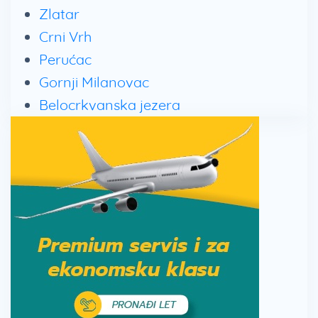
Zlatar
Crni Vrh
Perućac
Gornji Milanovac
Belocrkvanska jezera