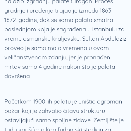
naložio izgradnju palate Ciragan. Proces
gradnje i uređenja trajao je između 1863-
1872. godine, dok se sama palata smatra
poslednjom koja je sagrađena u Istanbulu za
vreme osmanske kraljevske. Sultan Abdulaziz
proveo je samo malo vremena u ovom
veličanstvenom zdanju, jer je pronađen
mrtav samo 4 godine nakon što je palata
dovršena.
Početkom 1900-ih palatu je uništio ogroman
požar koji je zahvatio čitavu strukturu
ostavljajući samo spoljne zidove. Zemljište je
tada korišćeno kao fudbalski stadion za