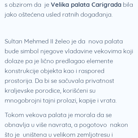
s obzirom da je
Velika palata Carigrada
bila
jako oštećena usled ratnih događanja.
Sultan Mehmed II želeo je da nova palata
bude simbol njegove vladavine vekovima koji
dolaze pa je lično predlagao elemente
konstrukcije objekta kao i raspored
prostorija. Da bi se sačuvala privatnost
kraljevske porodice, korišćeni su
mnogobrojni tajni prolazi, kapije i vrata.
Tokom vekova palata je morala da se
obnavlja u više navrata, a pogotovo nakon
što je uništena u velikom zemljotresu i