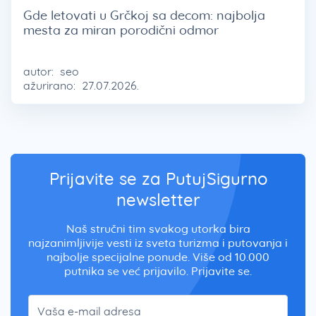
Gde letovati u Grčkoj sa decom: najbolja
mesta za miran porodični odmor
autor:
seo
ažurirano:
27.07.2026.
Prijavite se za PutujSigurno
newsletter
Naš stručni tim svakog utorka bira
najzanimljivije vesti iz sveta turizma i putovanja i
najbolje specijalne ponude. Više od 10.000
putnika se već prijavilo. Prijavite se.