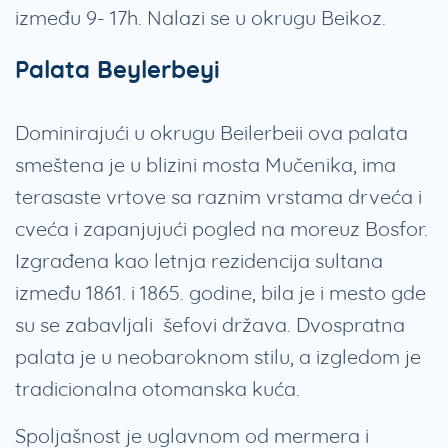
između 9- 17h. Nalazi se u okrugu Beikoz.
Palata Beylerbeyi
Dominirajući u okrugu Beilerbeii ova palata
smeštena je u blizini mosta Mučenika, ima
terasaste vrtove sa raznim vrstama drveća i
cveća i zapanjujući pogled na moreuz Bosfor.
Izgrađena kao letnja rezidencija sultana
između 1861. i 1865. godine, bila je i mesto gde
su se zabavljali šefovi država. Dvospratna
palata je u neobaroknom stilu, a izgledom je
tradicionalna otomanska kuća.
Spoljašnost je uglavnom od mermera i