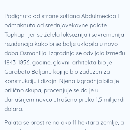
Podignuta od strane sultana Abdulmecida I i
odmaknuta od srednjovekovne palate
Topkapi jer se želela luksuznija i savremenija
rezidencija kako bi se bolje uklopila u novo
doba Osmanlija. Izgradnja se odvijala između
1843-1856. godine, glavni arhitekta bio je
Garabatu Baljanu koji je bio zadužen za
konstrukciju i dizajn. Njena izgradnja bila je
prilično skupa, procenjuje se da je u
današnjem novcu utrošeno preko 1,5 milijardi
dolara.
Palata se prostire na oko 11 hektara zemlje, a