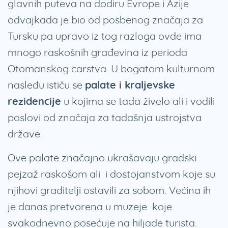
glavnih puteva na dodiru Evrope i Azije
odvajkada je bio od posbenog značaja za
Tursku pa upravo iz tog razloga ovde ima
mnogo raskošnih građevina iz perioda
Otomanskog carstva. U bogatom kulturnom
nasleđu ističu se
palate i kraljevske
rezidencije
u kojima se tada živelo ali i vodili
poslovi od značaja za tadašnja ustrojstva
države.
Ove palate značajno ukrašavaju gradski
pejzaž raskošom ali i dostojanstvom koje su
njihovi graditelji ostavili za sobom. Većina ih
je danas pretvorena u muzeje koje
svakodnevno posećuje na hiljade turista.