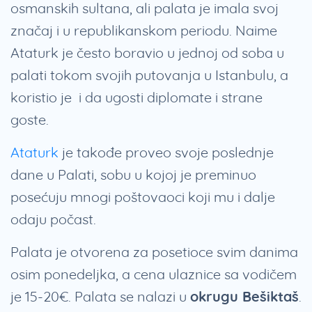
osmanskih sultana, ali palata je imala svoj
značaj i u republikanskom periodu. Naime
Ataturk je često boravio u jednoj od soba u
palati tokom svojih putovanja u Istanbulu, a
koristio je i da ugosti diplomate i strane
goste.
Ataturk
je takođe proveo svoje poslednje
dane u Palati, sobu u kojoj je preminuo
posećuju mnogi poštovaoci koji mu i dalje
odaju počast.
Palata je otvorena za posetioce svim danima
osim ponedeljka, a cena ulaznice sa vodičem
je 15-20€. Palata se nalazi u
okrugu Bešiktaš
.