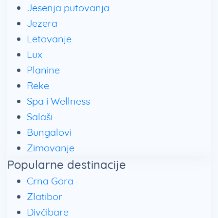
Jesenja putovanja
Jezera
Letovanje
Lux
Planine
Reke
Spa i Wellness
Salaši
Bungalovi
Zimovanje
Popularne destinacije
Crna Gora
Zlatibor
Divčibare