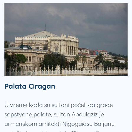
Palata Ciragan
U vreme kada su sultani počeli da grade
sopstvene palate, sultan Abdulaziz je
armenskom arhitekti Nigogaiasu Baljanu