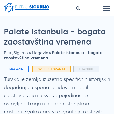
Palate Istanbula – bogata
zaostavština vremena
PutujSigurno
»
Magazin
»
Palate Istanbula – bogata
zaostavština vremena
MAGAZIN
SVET PUTOVANJA
ISTANBUL
Turska je zemlja izuzetno specifičnih istorijskih
događanja, uspona i padova mnogih
carstava koja su svako pojedinačno
ostavljala traga u njenom istorijskom
nasleđu. Svako carstvo stvorilo je i ostavilo