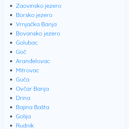
Zaovinsko jezero
Borsko jezero
Vrnjačka Banja
Bovansko jezero
Golubac
Goč
Aranđelovac
Mitrovac
Guča
Ovčar Banja
Drina
Bajina Bašta
Golija
Rudnik