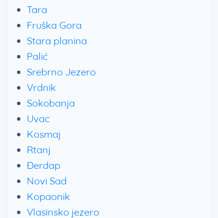
Tara
Fruška Gora
Stara planina
Palić
Srebrno Jezero
Vrdnik
Sokobanja
Uvac
Kosmaj
Rtanj
Đerdap
Novi Sad
Kopaonik
Vlasinsko jezero