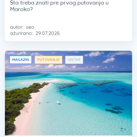
Šta treba znati pre prvog putovanja u
Maroko?
autor:
seo
ažurirano:
29.07.2026.
MAGAZIN
PUTOVANJE
GRČKA