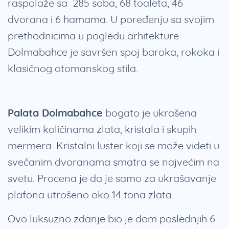
raspolaže sa 285 soba, 68 toaleta, 46
dvorana i 6 hamama. U poređenju sa svojim
prethodnicima u pogledu arhitekture
Dolmabahce je savršen spoj baroka, rokoka i
klasičnog otomanskog stila.
Palata Dolmabahce
bogato je ukrašena
velikim količinama zlata, kristala i skupih
mermera. Kristalni luster koji se može videti u
svečanim dvoranama smatra se najvećim na
svetu. Procena je da je samo za ukrašavanje
plafona utrošeno oko 14 tona zlata.
Ovo luksuzno zdanje bio je dom poslednjih 6