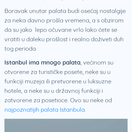
Boravak unutar palata budi osećaj nostalgije
za neka davno prošla vremena, a s obzirom
da su jako lepo očuvane vrlo lako ćete se
vratiti u daleku prošlost i realno doživeti duh
tog perioda.
Istanbul ima mnogo palata
, većinom su
otvorene za turističke posete, neke su u
funkciji muzeja ili pretvorene u luksuzne
hotele, a neke su u državnoj funkciji i
zatvorene za posetioce. Ovo su neke od
najpoznatijih palata Istanbula
.