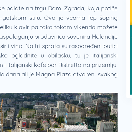
ke palate na trgu Dam. Zgrada, koja potiče
o-gotskom stilu. Ovo je veoma lep šoping
 veliku klavir pa tako tokom vikenda možete
 raspolaganju prodavnica suvenira Holandije
ir i vino. Na tri sprata su raspoređeni butici
o ogladnite u obilasku, tu je italijanski
 italijanski kafe bar Ristretto na prizemlju.
do dana ali je Magna Plaza otvoren svakog