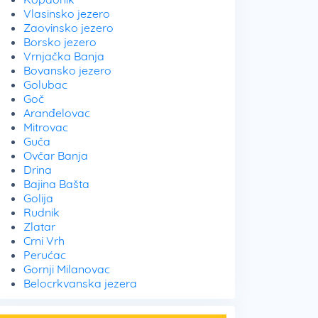
Vlasinsko jezero
Zaovinsko jezero
Borsko jezero
Vrnjačka Banja
Bovansko jezero
Golubac
Goč
Aranđelovac
Mitrovac
Guča
Ovčar Banja
Drina
Bajina Bašta
Golija
Rudnik
Zlatar
Crni Vrh
Perućac
Gornji Milanovac
Belocrkvanska jezera