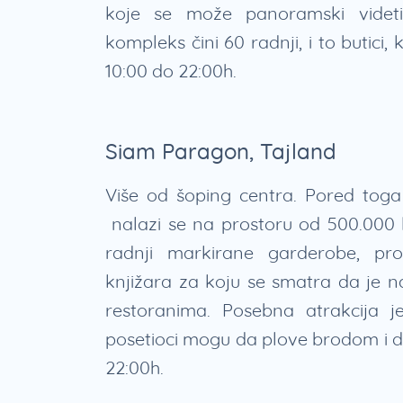
koje se može panoramski videt
kompleks čini 60 radnji, i to butici,
10:00 do 22:00h.
Siam Paragon, Tajland
Više od šoping centra. Pored toga št
nalazi se na prostoru od 500.000 k
radnji markirane garderobe, pr
knjižara za koju se smatra da je n
restoranima. Posebna atrakcija
posetioci mogu da plove brodom i d
22:00h.