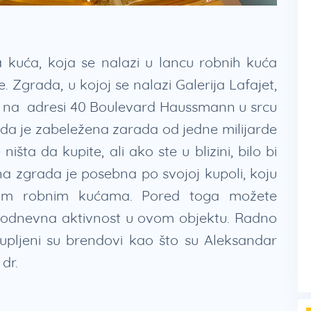
a kuća, koja se nalazi u lancu robnih kuća
 Zgrada, u kojoj se nalazi Galerija Lafajet,
se na adresi 40 Boulevard Haussmann u srcu
ada je zabeležena zarada od jedne milijarde
šta da kupite, ali ako ste u blizini, bilo bi
na zgrada je posebna po svojoj kupoli, koju
om robnim kućama. Pored toga možete
akodnevna aktivnost u ovom objektu. Radno
upljeni su brendovi kao što su Aleksandar
 dr.