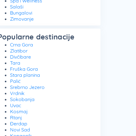
Spa i Wellness
Salaši
Bungalovi
Zimovanje
Popularne destinacije
Crna Gora
Zlatibor
Divčibare
Tara
Fruška Gora
Stara planina
Palić
Srebrno Jezero
Vrdnik
Sokobanja
Uvac
Kosmaj
Rtanj
Đerdap
Novi Sad
Kopaonik