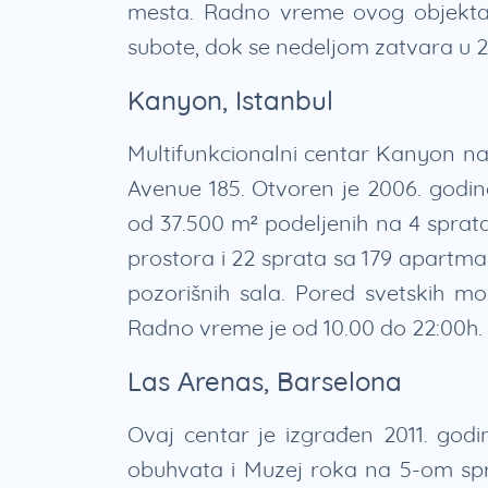
mesta. Radno vreme ovog objekta
subote, dok se nedeljom zatvara u 2
Kanyon, Istanbul
Multifunkcionalni centar Kanyon na
Avenue 185. Otvoren je 2006. godin
od 37.500 m² podeljenih na 4 sprata
prostora i 22 sprata sa 179 apartman
pozorišnih sala. Pored svetskih mod
Radno vreme je od 10.00 do 22:00h.
Las Arenas, Barselona
Ovaj centar je izgrađen 2011. god
obuhvata i Muzej roka na 5-om sp