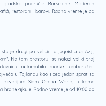
i gradsko područje Barselone. Moderan
 kafići, restorani i barovi. Radno vreme je od
o je drugi po veličini u jugoističnoj Aziji,
m². Na tom prostoru se nalazi veliki broj
odavnica automobila marke lambordžini,
ajveća u Tajlandu kao i ceo jedan sprat sa
 je akvarijum Siam Ocena World, u kome
a hrane ajkule. Radno vreme je od 10:00 do