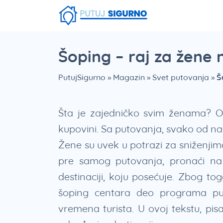
Fruška Gora
Stara planina
Smešna strana putovanja
Srebrno Jezero
Vlasinsko jezero
Zaovinsko jezero
Borsko jezero
Šoping – raj za žene
PutujSigurno
»
Magazin
»
Svet putovanja
»
Š
Šta je zajedničko svim ženama? O
kupovini. Sa putovanja, svako od nas
Žene su uvek u potrazi za sniženji
pre samog putovanja, pronaći na I
destinaciji, koju posećuje. Zbog tog
šoping centara deo programa pu
vremena turista. U ovoj tekstu, pis