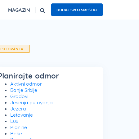
O
MAGAZIN
DODAJ SVOJ SMEŠTAJ
ogled
Fruška gora – top 5 izletišta
Najzanimljiviji kafići u Beogradu
Nacionalni parkovi Srbije – 5 oaza prirode
 PUTOVANJA
Planirajte odmor
Aktivni odmor
Banje Srbije
Gradovi
Jesenja putovanja
Jezera
Letovanje
Lux
Planine
Reke