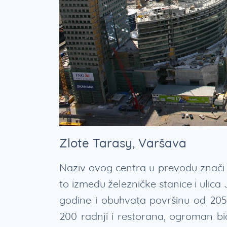
Zlote Tarasy, Varšava
Naziv ovog centra u prevodu znači 
to između železničke stanice i ulica 
godine i obuhvata površinu od 20
200 radnji i restorana, ogroman b