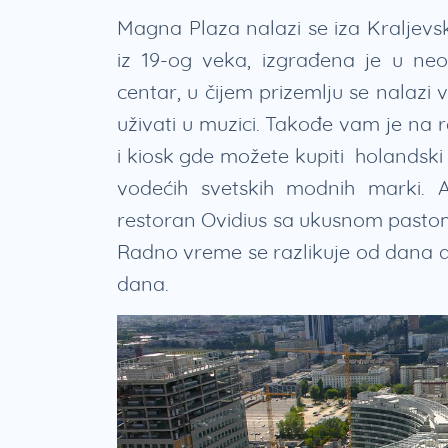
Magna Plaza nalazi se iza Kraljevs
iz 19-og veka, izgrađena je u ne
centar, u čijem prizemlju se nalazi
uživati u muzici. Takođe vam je na
i kiosk gde možete kupiti holandski s
vodećih svetskih modnih marki. Ak
restoran Ovidius sa ukusnom pastom i
Radno vreme se razlikuje od dana 
dana.