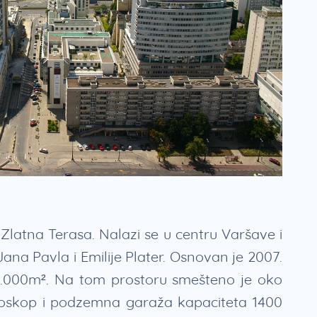
Zlatna Terasa. Nalazi se u centru Varšave i
Jana Pavla i Emilije Plater. Osnovan je 2007.
5.000m². Na tom prostoru smešteno je oko
ioskop i podzemna garaža kapaciteta 1400