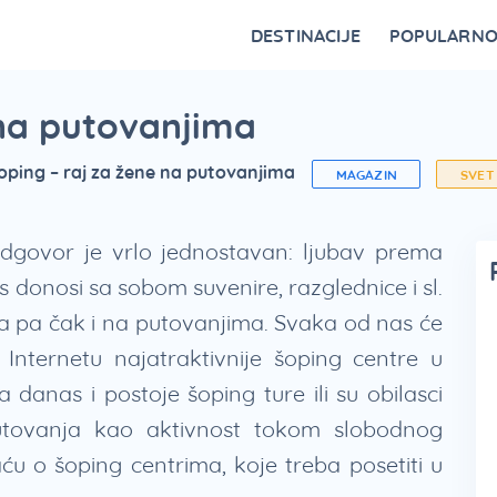
DESTINACIJE
POPULARN
Vrnjačka Banja
Bovansko jezero
Ovčar Banja
Bajina Bašta
Gornji Milanovac
Belocrkvanska jezera
Restorani na Zlatiboru i specijaliteti
Fruška Gora – kulturna riznica Srbije
Divčibare kao atraktivna destinacija
Vidikovci na Tari za najlepši p
 na putovanjima
oping – raj za žene na putovanjima
MAGAZIN
SVET
dgovor je vrlo jednostavan: ljubav prema
 donosi sa sobom suvenire, razglednice i sl.
ma pa čak i na putovanjima. Svaka od nas će
nternetu najatraktivnije šoping centre u
a danas i postoje šoping ture ili su obilasci
tovanja kao aktivnost tokom slobodnog
aću o šoping centrima, koje treba posetiti u