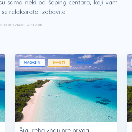
su samo neki od šoping centara, koji vam
e relaksirate i zabavite.
DIFIKOVANO: 26.11.2018.
MAGAZIN
SAVETI
MAROKO
Šta treba znati pre prvog