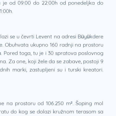
 je od 09:00 do 22:00h od ponedeljka do
1:00h.
lazi se u čevrti Levent na adresi Büyükdere
e. Obuhvata ukupno 160 radnji na prostoru
. Pored toga, tu je i 30 spratova poslovnog
a. Za one, koji žele da se zabave, postoji 9
nih marki, zastupljeni su i turski kreatori.
ine na prostoru od 106.250 m². Šoping mol
ratu do kog se dolazi kružnom terasom sa