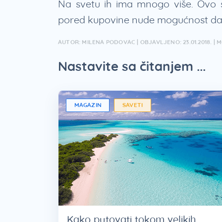
Na svetu ih ima mnogo više. Ovo 
pored kupovine nude mogućnost da s
AUTOR: MILENA PODOVAC | OBJAVLJENO: 23.01.2018. | MO
Nastavite sa čitanjem ...
MAGAZIN
SAVETI
Kako putovati tokom velikih