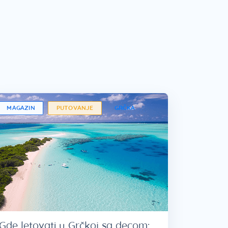
MAGAZIN
PUTOVANJE
GRČKA
Gde letovati u Grčkoj sa decom: