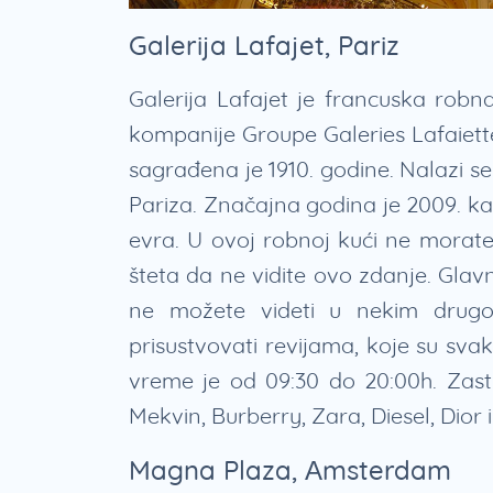
Galerija Lafajet, Pariz
Galerija Lafajet je francuska robn
kompanije Groupe Galeries Lafaiette.
sagrađena je 1910. godine. Nalazi 
Pariza. Značajna godina je 2009. k
evra. U ovoj robnoj kući ne morate ni
šteta da ne vidite ovo zdanje. Glav
ne možete videti u nekim drug
prisustvovati revijama, koje su sv
vreme je od 09:30 do 20:00h. Zast
Mekvin, Burberry, Zara, Diesel, Dior i
Magna Plaza, Amsterdam