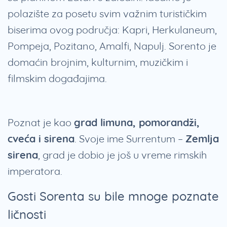
polazište za posetu svim važnim turističkim
biserima ovog područja: Kapri, Herkulaneum,
Pompeja, Pozitano, Amalfi, Napulj. Sorento je
domaćin brojnim, kulturnim, muzičkim i
filmskim događajima.
Poznat je kao
grad limuna, pomorandži,
cveća i sirena
. Svoje ime Surrentum –
Zemlja
sirena
, grad je dobio je još u vreme rimskih
imperatora.
Gosti Sorenta su bile mnoge poznate
ličnosti