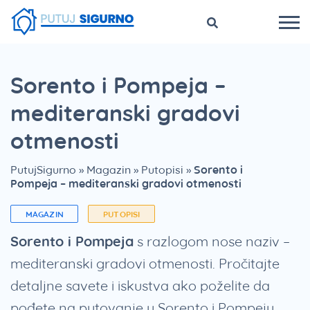
Sorento i Pompeja –
mediteranski gradovi
otmenosti
PutujSigurno
»
Magazin
»
Putopisi
»
Sorento i
Pompeja – mediteranski gradovi otmenosti
MAGAZIN
PUTOPISI
Sorento i Pompeja
s razlogom nose naziv –
mediteranski gradovi otmenosti. Pročitajte
detaljne savete i iskustva ako poželite da
pođete na putovanje u Sorento i Pompeju.