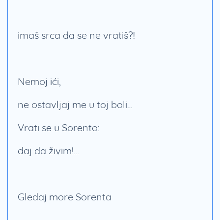
imaš srca da se ne vratiš?!
Nemoj ići,
ne ostavljaj me u toj boli…
Vrati se u Sorento:
daj da živim!…
Gledaj more Sorenta