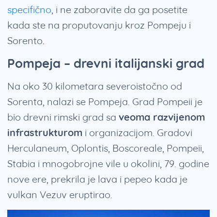
specifično
, i ne zaboravite da ga posetite
kada ste na proputovanju kroz Pompeju i
Sorento.
Pompeja – drevni italijanski grad
Na oko 30 kilometara severoistočno od
Sorenta, nalazi se Pompeja. Grad Pompeii je
bio drevni rimski grad sa
veoma razvijenom
infrastrukturom
i organizacijom. Gradovi
Herculaneum, Oplontis, Boscoreale, Pompeii,
Stabia i mnogobrojne vile u okolini, 79. godine
nove ere, prekrila je lava i pepeo kada je
vulkan Vezuv eruptirao.