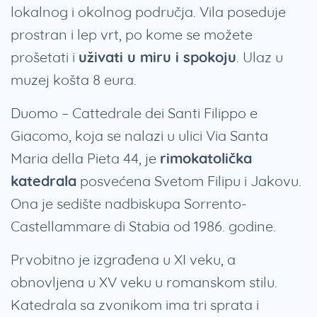
lokalnog i okolnog područja. Vila poseduje
prostran i lep vrt, po kome se možete
prošetati i
uživati u miru i spokoju
. Ulaz u
muzej košta 8 eura.
Duomo – Cattedrale dei Santi Filippo e
Giacomo, koja se nalazi u ulici Via Santa
Maria della Pieta 44, je
rimokatolička
katedrala
posvećena Svetom Filipu i Jakovu.
Ona je sedište nadbiskupa Sorrento-
Castellammare di Stabia od 1986. godine.
Prvobitno je izgrađena u XI veku, a
obnovljena u XV veku u romanskom stilu.
Katedrala sa zvonikom ima tri sprata i