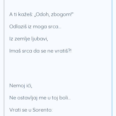
A ti kažeš: „Odoh, zbogom!“
Odlaziš iz moga srca…
Iz zemlje ljubavi,
Imaš srca da se ne vratiš?!
Nemoj ići,
Ne ostavljaj me u toj boli…
Vrati se u Sorento: