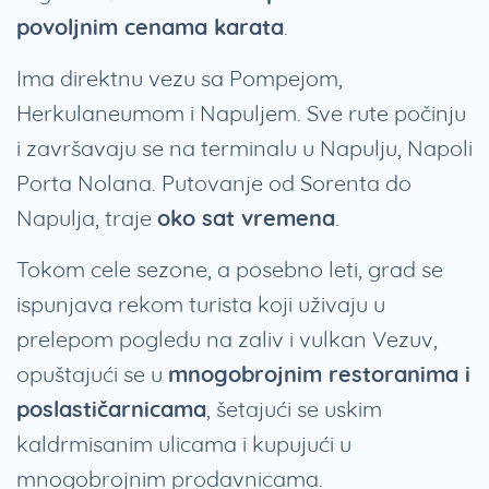
povoljnim cenama karata
.
Ima direktnu vezu sa Pompejom,
Herkulaneumom i Napuljem. Sve rute počinju
i završavaju se na terminalu u Napulju, Napoli
Porta Nolana. Putovanje od Sorenta do
Napulja, traje
oko sat vremena
.
Tokom cele sezone, a posebno leti, grad se
ispunjava rekom turista koji uživaju u
prelepom pogledu na zaliv i vulkan Vezuv,
opuštajući se u
mnogobrojnim restoranima i
poslastičarnicama
, šetajući se uskim
kaldrmisanim ulicama i kupujući u
mnogobrojnim prodavnicama.