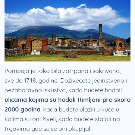
Pompeja je tako bila zatrpana i sakrivena,
sve do 1748. godine. Doživećete jedinstveno i
nezaboravno iskustvo, kada budete hodali
ulicama kojima su hodali Rimljani pre skoro
2000 godina
, kada budete ulazili u kuće u
kojima su oni živeli, kada budete stajali na
trgovima gde su se oni okupljali.