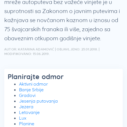
mreže autoputeva bez važeće vinjete je u
suprotnosti sa Zakonom o javnim putevima i
kažnjava se novčanom kaznom u iznosu od
75 švajcarskih franaka ili više, zajedno sa
obaveznim otkupom godišnje vinjete.
AUTOR: KATARINA ADAMOVIĆ | OBJAVLJENO: 23.01.2018. |
MODIFIKOVANO: 13.06.2019.
Planirajte odmor
Aktivni odmor
Banje Srbije
Gradovi
Jesenja putovanja
Jezera
Letovanje
Lux
Planine