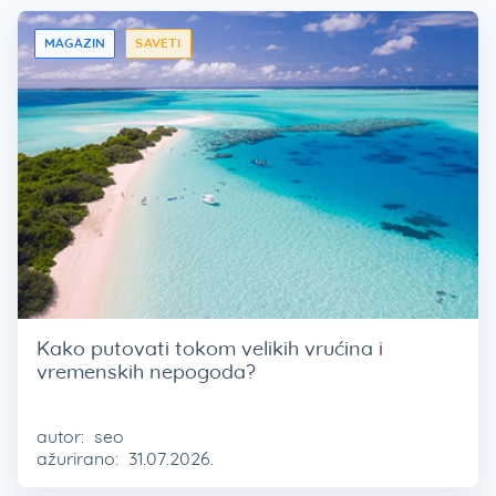
MAGAZIN
SAVETI
Kako putovati tokom velikih vrućina i
vremenskih nepogoda?
autor:
seo
ažurirano:
31.07.2026.