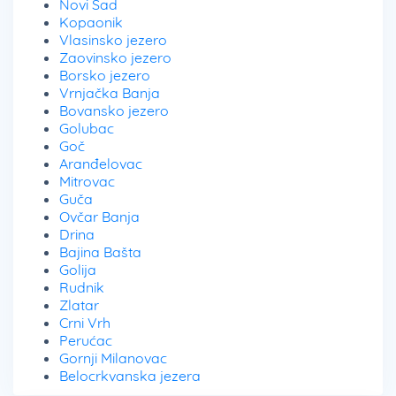
Novi Sad
Kopaonik
Vlasinsko jezero
Zaovinsko jezero
Borsko jezero
Vrnjačka Banja
Bovansko jezero
Golubac
Goč
Aranđelovac
Mitrovac
Guča
Ovčar Banja
Drina
Bajina Bašta
Golija
Rudnik
Zlatar
Crni Vrh
Perućac
Gornji Milanovac
Belocrkvanska jezera