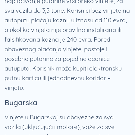
naplaćivanje putarine vrši preko vinjete, za
sva vozila do 3,5 tone. Korisnici bez vinjete na
autoputu plaćaju kaznu u iznosu od 110 evra,
a ukoliko vinjeta nije pravilno instalirana ili
falsifikovana kazna je 240 evra. Pored
obaveznog plaćanja vinjete, postoje i
posebne putarine za pojedine deonice
autuputa. Korisnik može kupiti elektronsku
putnu karticu ili jednodnevnu koridor –
vinjetu.
Bugarska
Vinjete u Bugarskoj su obavezne za sva
vozila (uključujući i motore), važe za sve