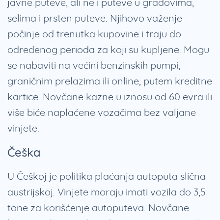
javne puteve, ali ne i puteve u gradovima,
selima i prsten puteve. Njihovo važenje
počinje od trenutka kupovine i traju do
određenog perioda za koji su kupljene. Mogu
se nabaviti na većini benzinskih pumpi,
graničnim prelazima ili online, putem kreditne
kartice. Novčane kazne u iznosu od 60 evra ili
više biće naplaćene vozačima bez valjane
vinjete.
Češka
U Češkoj je politika plaćanja autoputa slična
austrijskoj. Vinjete moraju imati vozila do 3,5
tone za korišćenje autoputeva. Novčane