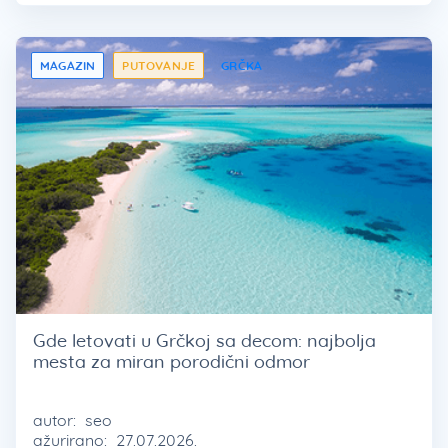
MAGAZIN
PUTOVANJE
GRČKA
Gde letovati u Grčkoj sa decom: najbolja
mesta za miran porodični odmor
autor:
seo
ažurirano:
27.07.2026.