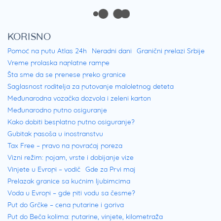
KORISNO
Pomoć na putu Atlas 24h
Neradni dani
Granični prelazi Srbije
Vreme prolaska naplatne rampe
Šta sme da se prenese preko granice
Saglasnost roditelja za putovanje maloletnog deteta
Međunarodna vozačka dozvola i zeleni karton
Međunarodno putno osiguranje
Kako dobiti besplatno putno osiguranje?
Gubitak pasoša u inostranstvu
Tax Free – pravo na povraćaj poreza
Vizni režim: pojam, vrste i dobijanje vize
Vinjete u Evropi – vodič
Gde za Prvi maj
Prelazak granice sa kućnim ljubimcima
Voda u Evropi – gde piti vodu sa česme?
Put do Grčke – cena putarine i goriva
Put do Beča kolima: putarine, vinjete, kilometraža