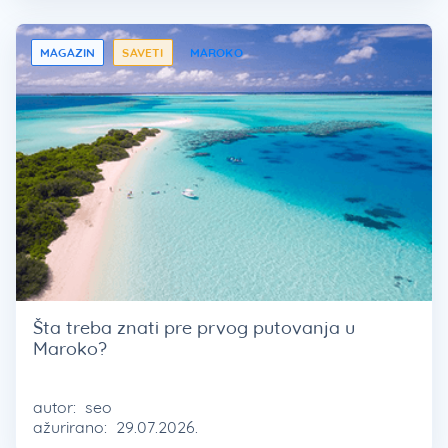
MAGAZIN
SAVETI
MAROKO
Šta treba znati pre prvog putovanja u
Maroko?
autor:
seo
ažurirano:
29.07.2026.