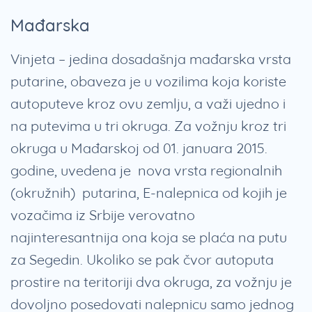
Mađarska
Vinjeta – jedina dosadašnja mađarska vrsta
putarine, obaveza je u vozilima koja koriste
autoputeve kroz ovu zemlju, a važi ujedno i
na putevima u tri okruga. Za vožnju kroz tri
okruga u Mađarskoj od 01. januara 2015.
godine, uvedena je nova vrsta regionalnih
(okružnih) putarina, E-nalepnica od kojih je
vozačima iz Srbije verovatno
najinteresantnija ona koja se plaća na putu
za Segedin. Ukoliko se pak čvor autoputa
prostire na teritoriji dva okruga, za vožnju je
dovoljno posedovati nalepnicu samo jednog