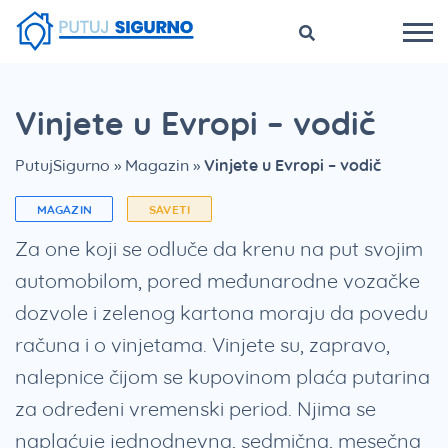
Vinjete u Evropi – vodič
PutujSigurno
»
Magazin
»
Vinjete u Evropi – vodič
MAGAZIN
SAVETI
Za one koji se odluče da krenu na put svojim
automobilom, pored međunarodne vozačke
dozvole i zelenog kartona moraju da povedu
računa i o vinjetama. Vinjete su, zapravo,
nalepnice čijom se kupovinom plaća putarina
za određeni vremenski period. Njima se
naplaćuje jednodnevna, sedmična, mesečna