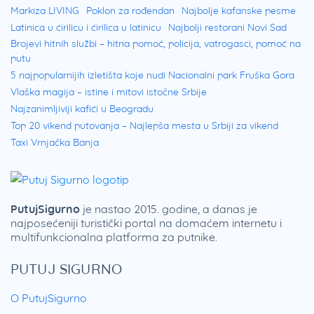
Markiza LIVING
Poklon za rođendan
Najbolje kafanske pesme
Latinica u ćirilicu i ćirilica u latinicu
Najbolji restorani Novi Sad
Brojevi hitnih službi – hitna pomoć, policija, vatrogasci, pomoć na
putu
5 najpopularnijih izletišta koje nudi Nacionalni park Fruška Gora
Vlaška magija – istine i mitovi istočne Srbije
Najzanimljiviji kafići u Beogradu
Top 20 vikend putovanja – Najlepša mesta u Srbiji za vikend
Taxi Vrnjačka Banja
PutujSigurno
je nastao 2015. godine, a danas je
najposećeniji turistički portal na domaćem internetu i
multifunkcionalna platforma za putnike.
PUTUJ SIGURNO
O PutujSigurno