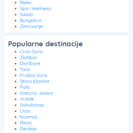
Reke
Spa i Wellness
Salaši
Bungalovi
Zimovanje
Popularne destinacije
Crna Gora
Zlatibor
Divčibare
Tara
Fruška Gora
Stara planina
Palić
Srebrno Jezero
Vrdnik
Sokobanja
Uvac
Kosmaj
Rtanj
Đerdap