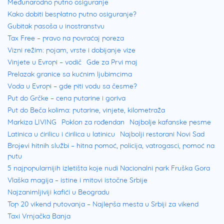
Međunarodno putno osiguranje
prilikom prvog susreta sa Grasom.
Kako dobiti besplatno putno osiguranje?
Gubitak pasoša u inostranstvu
Gras znamenitosti – šta videti?
Tax Free – pravo na povraćaj poreza
Vizni režim: pojam, vrste i dobijanje vize
Vinjete u Evropi – vodič
Gde za Prvi maj
Ukoliko odaberete Gras putovanje u ovaj
Prelazak granice sa kućnim ljubimcima
gradić će biti
u znaku cveća i lepih mirisa.
Voda u Evropi – gde piti vodu sa česme?
Put do Grčke – cena putarine i goriva
Najpoznatija atrakcija u Grasu je upravo
Put do Beča kolima: putarine, vinjete, kilometraža
cveće, koje je zaslužno za najlepše parfeme
Markiza LIVING
Poklon za rođendan
Najbolje kafanske pesme
na svetu. Istorija Grasa kao mirisne
Latinica u ćirilicu i ćirilica u latinicu
Najbolji restorani Novi Sad
Brojevi hitnih službi – hitna pomoć, policija, vatrogasci, pomoć na
prestonice sveta, počela je još u
petnaestom
putu
veku
, kada su Francuzi našli način da se
5 najpopularnijih izletišta koje nudi Nacionalni park Fruška Gora
Vlaška magija – istine i mitovi istočne Srbije
izbore protiv neprijatnih mirisa, pretežno
Najzanimljiviji kafići u Beogradu
izazvanih kožarskim poslom koji je u ovom
Top 20 vikend putovanja – Najlepša mesta u Srbiji za vikend
gradu bio zastupljen. Rešenje su pronašli u
Taxi Vrnjačka Banja