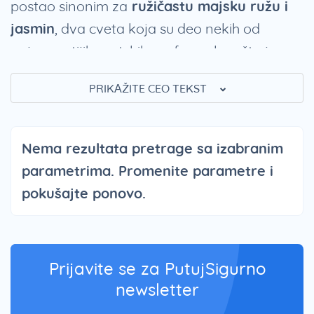
postao sinonim za
ružičastu majsku ružu i
jasmin
, dva cveta koja su deo nekih od
najpoznatijih svetskih parfema, kao što je
Chanel No. 5.
PRIKAŽITE CEO TEKST
Provansa je regija koja odiše posebnim
šarmom, a Gras je grad cveća koji svakako
Nema rezultata pretrage sa izabranim
treba posetiti kada se nađete na jugu
parametrima. Promenite parametre i
Francuske. Ukoliko ste se odlučili za Gras
pokušajte ponovo.
putovanje isplanirajte na našem sajtu, gde
možete videti
koji su aranžmani za Gras i
njemu bliske destinacije u ponudi.
Prijavite se za PutujSigurno
Gras smeštaj: apartmani i hoteli
newsletter