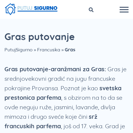
Gras putovanje
PutujSigurno
»
Francuska
»
Gras
Gras putovanje-aranžmani za Gras:
Gras je
srednjovekovni gradić na jugu francuske
pokrajine Provansa. Poznat je kao
svetska
prestonica parfema
, s obzirom na to da se
ovde neguju ruže, jasmini, lavande, divlja
mimoza i drugo sveće koje čini
srž
francuskih parfema
, još od 17. veka. Grad je