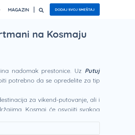
O
MAGAZIN
DODAJ SVOJ SMEŠTAJ
ogled
Fruška gora – top 5 izletišta
Najzanimljiviji kafići u Beogradu
Nacionalni parkovi Srbije – 5 oaza prirode
partmani na Kosmaju
anina nadomak prestonice. Uz
Putuj
iti potrebno da se opredelite za tip
tinacija za vikend-putovanje, ali i
ržajima, Kosmaj će osvojiti svakog