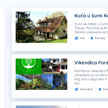
Kuća u šumi 
Kuća se nalazi u šumi
Tresije. Površine je 
Totalno izolovana od l
Vila
Kosmaj
Vikendica For
Komforna Vikendica 
smeštena je na obro
kog ima svega oko 6
km…
Vikendica
Kos