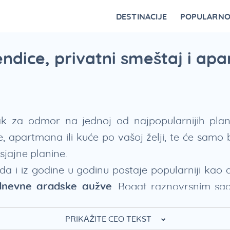
DESTINACIJE
POPULARN
Vrnjačka Banja
Bovansko jezero
Ovčar Banja
Bajina Bašta
Gornji Milanovac
Belocrkvanska jezera
Restorani na Zlatiboru i specijaliteti
Fruška Gora – kulturna riznica Srbije
Divčibare kao atraktivna destinacija
Vidikovci na Tari za najlepši p
endice, privatni smeštaj i a
tak za odmor na jednoj od najpopularnijih pl
, apartmana ili kuće po vašoj želji, te će samo b
sjajne planine.
i iz godine u godinu postaje popularniji kao des
dnevne gradske gužve
. Bogat raznovrsnim sad
PRIKAŽITE CEO TEKST