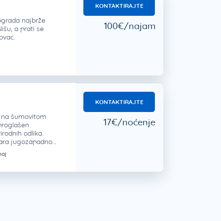
KONTAKTIRAJTE
ograda najbrže
100€/najam
išu, a prati se
novac.
KONTAKTIRAJTE
 na šumovitom
17€/noćenje
proglašen
irodnih odlika.
tara jugozapadno…
aj