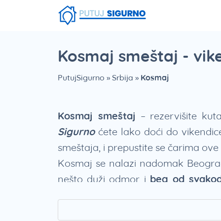
Fruška Gora
Stara planina
Smešna strana putovanja
Srebrno Jezero
Vlasinsko jezero
Zaovinsko jezero
Borsko jezero
Kosmaj smeštaj - vik
PutujSigurno
»
Srbija
»
Kosmaj
Kosmaj smeštaj
– rezervišite ku
Sigurno
ćete lako doći do vikendice
smeštaja, i prepustite se čarima ove 
Kosmaj se nalazi nadomak Beograda 
nešto duži odmor i
beg od svako
posetioca.