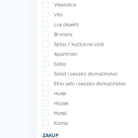
Vikendica
Vila
Lux objekti
Brvnara
Splav / kućica na vodi
Apartman
Soba
Salaš i seosko domaćinstvo
Etno selo i seosko domaćinstvo
Hotel
Hostel
Motel
Kamp
ZAKUP