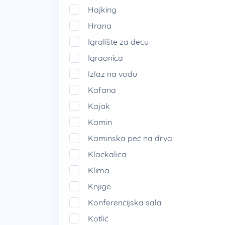
Hajking
Hrana
Igralište za decu
Igraonica
Izlaz na vodu
Kafana
Kajak
Kamin
Kaminska peć na drva
Klackalica
Klima
Knjige
Konferencijska sala
Kotlić