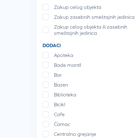
Zakup celog objekta
Zakup zasebnih smeštajnih jedinica
Zakup celog objekta ili zasebnih
smeštajnih jedinica
DODACI
Apoteka
Bade mantil
Bar
Bazen
Biblioteka
Bicikl
Cafe
Čamac
Centralno grejanje