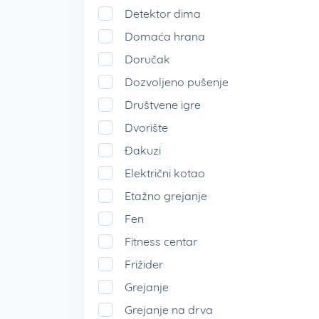
Detektor dima
Domaća hrana
Doručak
Dozvoljeno pušenje
Društvene igre
Dvorište
Đakuzi
Električni kotao
Etažno grejanje
Fen
Fitness centar
Frižider
Grejanje
Grejanje na drva