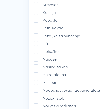
Krevetac
Kuhinja
Kupatilo
Letnjikovac
Ležaljke za sunčanje
Lift
Ljuljaške
Masaže
Mašina za veš
Mikrotalasna
Mini bar
Mogućnost organizovanja izleta
Muzički stub
Norveški radijatori