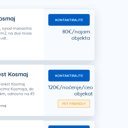
Kosmaj
KONTAKTIRAJTE
, ispod manastira
80€/najam
81 m2, na dva nivoa.
objekta
judi…
est Kosmaj
KONTAKTIRAJTE
Forest Kosmaj
120€/noćenje/ceo
ncima Kosmaja, do
objekat
 km, odnosno na 45
PET FRIENDLY
maj