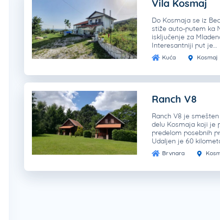
Vila Kosmaj
Do Kosmaja se iz Be
stiže auto-putem ka N
isključenje za Mlade
Interesantniji put je…
Kuća
Kosmaj
Ranch V8
Ranch V8 je smešten
delu Kosmaja koji je 
predelom posebnih pr
Udaljen je 60 kilome
Brvnara
Kosm