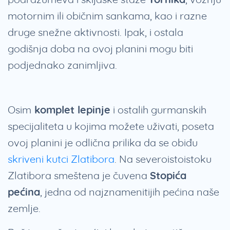
motornim ili običnim sankama, kao i razne
druge snežne aktivnosti. Ipak, i ostala
godišnja doba na ovoj planini mogu biti
podjednako zanimljiva.
Osim
komplet lepinje
i ostalih gurmanskih
specijaliteta u kojima možete uživati, poseta
ovoj planini je odlična prilika da se obiđu
skriveni kutci Zlatibora
. Na severoistoistoku
Zlatibora smeštena je čuvena
Stopića
pećina
, jedna od najznamenitijih pećina naše
zemlje.