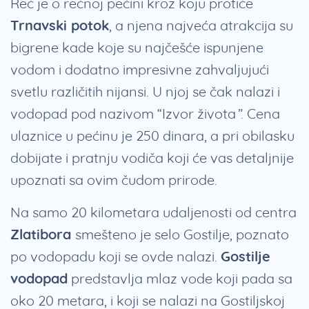
Reč je o rečnoj pećini kroz koju protiče
Trnavski potok
, a njena najveća atrakcija su
bigrene kade koje su najčešće ispunjene
vodom i dodatno impresivne zahvaljujući
svetlu različitih nijansi. U njoj se čak nalazi i
vodopad pod nazivom “Izvor života”. Cena
ulaznice u pećinu je 250 dinara, a pri obilasku
dobijate i pratnju vodiča koji će vas detaljnije
upoznati sa ovim čudom prirode.
Na samo 20 kilometara udaljenosti od centra
Zlatibora
smešteno je selo Gostilje, poznato
po vodopadu koji se ovde nalazi.
Gostilje
vodopad
predstavlja mlaz vode koji pada sa
oko 20 metara, i koji se nalazi na Gostiljskoj