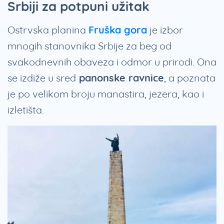
Srbiji za potpuni užitak
Ostrvska planina
Fruška gora
je izbor
mnogih stanovnika Srbije za beg od
svakodnevnih obaveza i odmor u prirodi. Ona
se izdiže u sred
panonske ravnice
, a poznata
je po velikom broju manastira, jezera, kao i
izletišta.