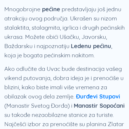
Mnogobrojne
pećine
predstavljaju još jednu
atrakciju ovog područja. Ukrašen su nizom
stalaktita, stalagmita, igrlica i drugih pećinskih
ukrasa. Možete obići Ušačku, Javorsku,
Baždarsku i najpoznatiju
Ledenu pećinu
,
koja je bogata pećinskim nakitom.
Ako odlučite da Uvac bude destinacija vašeg
vikend putovanja, dobra ideja je i prenoćiše u
blizini, kako biste imali više vremena za
obilazak ovog dela zemlje.
Đurđevi Stupovi
(Manastir Svetog Đorđa) i
Manastir Sopoćani
su takođe nezaobilazne stanice za turiste.
Najčešći izbor za prenoćište su planina Zlatar