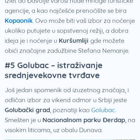
Izlet do Đavolje varoši nude mnoge turističke
agencije, a kao najčešće prenoćište se bira
Kopaonik
. Ovo može biti vaš izbor za noćenje
ukoliko putujete u sopstvenoj režiji, a dobra
ideja je i noćenje u
Kuršumliji
gde možete
obići značajne zadužbine Stefana Nemanje.
#5 Golubac – istraživanje
srednjevekovne tvrđave
Još jedan spomenik od izuzetnog značaja, i
odličan izbor za vikend odmor u Srbiji jeste
Golubački grad
, poznatiji kao
Golubac
.
Smešten je u
Nacionalnom parku Đerdap
, na
visokim liticama, uz obalu Dunava.