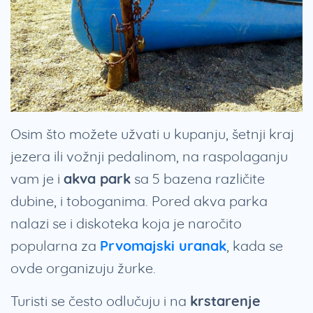
Osim što možete užvati u kupanju, šetnji kraj
jezera ili vožnji pedalinom, na raspolaganju
vam je i
akva park
sa 5 bazena različite
dubine, i toboganima. Pored akva parka
nalazi se i diskoteka koja je naročito
popularna za
Prvomajski uranak
, kada se
ovde organizuju žurke.
Turisti se često odlučuju i na
krstarenje