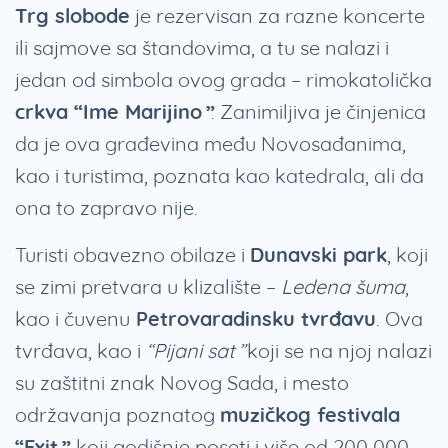
Trg slobode
je rezervisan za razne koncerte
ili sajmove sa štandovima, a tu se nalazi i
jedan od simbola ovog grada – rimokatolička
crkva “Ime Marijino”
. Zanimiljiva je činjenica
da je ova građevina među Novosađanima,
kao i turistima, poznata kao katedrala, ali da
ona to zapravo nije.
Turisti obavezno obilaze i
Dunavski park
, koji
se zimi pretvara u klizalište –
Ledena šuma
,
kao i čuvenu
Petrovaradinsku tvrđavu
. Ova
tvrđava, kao i
“Pijani sat”
koji se na njoj nalazi
su zaštitni znak Novog Sada, i mesto
održavanja poznatog
muzičkog festivala
“Exit”
, koji godišnje poseti i više od 200 000