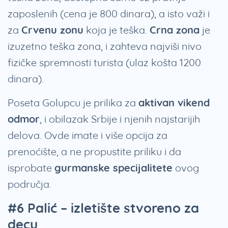
zaposlenih (cena je 800 dinara), a isto važi i
za
Crvenu zonu
koja je teška.
Crna zona
je
izuzetno teška zona, i zahteva najviši nivo
fizičke spremnosti turista (ulaz košta 1200
dinara).
Poseta Golupcu je prilika za
aktivan vikend
odmor
, i obilazak Srbije i njenih najstarijih
delova. Ovde imate i više opcija za
prenoćište, a ne propustite priliku i da
isprobate
gurmanske specijalitete
ovog
područja.
#6 Palić – izletište stvoreno za
decu