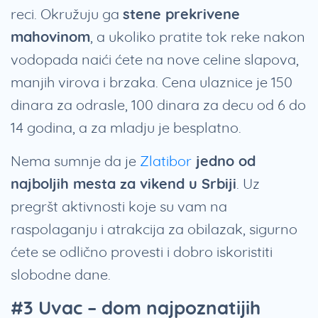
reci. Okružuju ga
stene prekrivene
mahovinom
, a ukoliko pratite tok reke nakon
vodopada naići ćete na nove celine slapova,
manjih virova i brzaka. Cena ulaznice je 150
dinara za odrasle, 100 dinara za decu od 6 do
14 godina, a za mladju je besplatno.
Nema sumnje da je
Zlatibor
jedno od
najboljih mesta za vikend u Srbiji
. Uz
pregršt aktivnosti koje su vam na
raspolaganju i atrakcija za obilazak, sigurno
ćete se odlično provesti i dobro iskoristiti
slobodne dane.
#3 Uvac – dom najpoznatijih