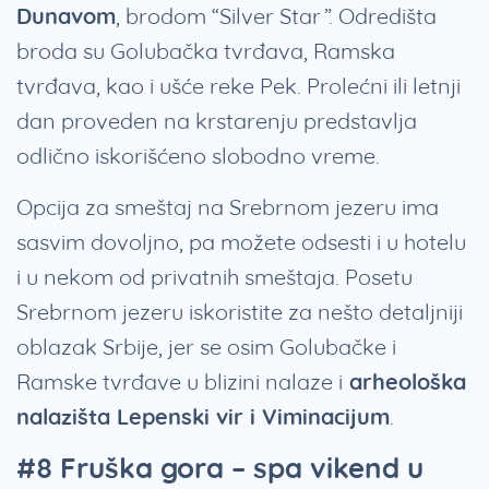
Dunavom
, brodom “Silver Star”. Odredišta
broda su Golubačka tvrđava, Ramska
tvrđava, kao i ušće reke Pek. Prolećni ili letnji
dan proveden na krstarenju predstavlja
odlično iskorišćeno slobodno vreme.
Opcija za smeštaj na Srebrnom jezeru ima
sasvim dovoljno, pa možete odsesti i u hotelu
i u nekom od privatnih smeštaja. Posetu
Srebrnom jezeru iskoristite za nešto detaljniji
oblazak Srbije, jer se osim Golubačke i
Ramske tvrđave u blizini nalaze i
arheološka
nalazišta Lepenski vir i Viminacijum
.
#8 Fruška gora – spa vikend u