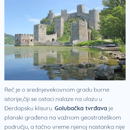
Reč je o srednjevekovnom gradu burne
istorije,čiji se ostaci nalaze na ulazu u
Đerdapsku klisuru.
Golubačka tvrđava
je
planski građena na važnom geostrateškom
području, a tačno vreme njenoj nastanka nije