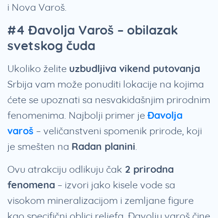
i Nova Varoš.
#4 Đavolja Varoš – obilazak
svetskog čuda
Ukoliko želite
uzbudljiva vikend putovanja
Srbija vam može ponuditi lokacije na kojima
ćete se upoznati sa nesvakidašnjim prirodnim
fenomenima. Najbolji primer je
Đavolja
varoš
– veličanstveni spomenik prirode, koji
je smešten na
Radan planini
.
Ovu atrakciju odlikuju čak
2 prirodna
fenomena
– izvori jako kisele vode sa
visokom mineralizacijom i zemljane figure
kao specifični oblici reljefa. Đavolju varoš čine