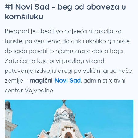
#1 Novi Sad – beg od obaveza u
komšiluku
Beograd je ubedljivo najveća atrakcija za
turiste, pa verujemo da čak i ukoliko ga niste
do sada posetili o njemu znate dosta toga.
Zato ćemo kao prvi predlog vikend
putovanja izdvojiti drugi po veličini grad naše
zemlje –
magični
Novi Sad
, administrativni
centar Vojvodine.