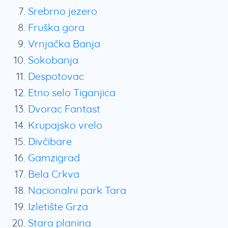
Srebrno jezero
Fruška gora
Vrnjačka Banja
Sokobanja
Despotovac
Etno selo Tiganjica
Dvorac Fantast
Krupajsko vrelo
Divčibare
Gamzigrad
Bela Crkva
Nacionalni park Tara
Izletište Grza
Stara planina