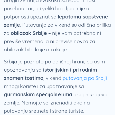
drugih zemalja svakako sa sobom nosi
posebnu čar, ali veliki broj ljudi nije u
potpunosti upoznat sa
lepotama sopstvene
zemlje
. Putovanja za vikend su odlična prilika
za
obilazak Srbije
– nije vam potrebno ni
previše vremena, a ni previše novca za
obilazak bilo koje atrakcije.
Srbija je poznata po odličnoj hrani, pa osim
upoznavanja sa
istorijskim i prirodnim
znamenitostima
, vikend
putovanja po Srbiji
mnogi koriste i za upoznavanje sa
gurmanskim specijalitetima
drugih krajeva
zemlje. Nemojte se iznenaditi ako na
putovanju sretnete i strane turiste.