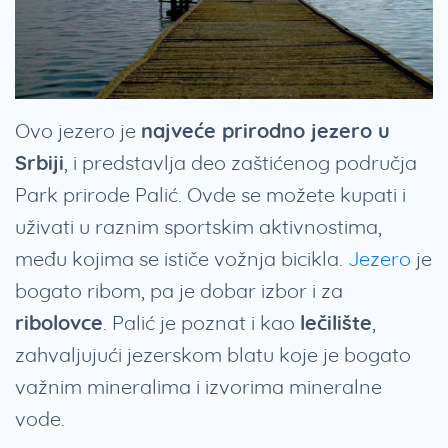
Ovo jezero je
najveće prirodno jezero u
Srbiji
, i predstavlja deo zaštićenog područja
Park prirode Palić. Ovde se možete kupati i
uživati u raznim sportskim aktivnostima,
među kojima se ističe vožnja bicikla.
Jezero
je
bogato ribom, pa je dobar izbor i za
ribolovce
. Palić je poznat i kao
lečilište
,
zahvaljujući jezerskom blatu koje je bogato
važnim mineralima i izvorima mineralne
vode.