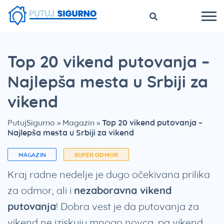
Top 20 vikend putovanja –
Najlepša mesta u Srbiji za
vikend
PutujSigurno
»
Magazin
»
Top 20 vikend putovanja –
Najlepša mesta u Srbiji za vikend
MAGAZIN
SUPER ODMOR
Kraj radne nedelje je dugo očekivana prilika
za odmor, ali i
nezaboravna vikend
putovanja
! Dobra vest je da putovanja za
vikend ne iziskuju mnogo novca, pa vikend