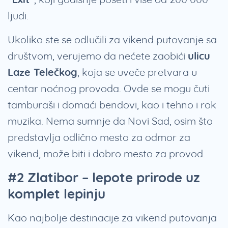
ljudi.
Ukoliko ste se odlučili za vikend putovanje sa
društvom, verujemo da nećete zaobići
ulicu
Laze Telečkog
, koja se uveče pretvara u
centar noćnog provoda. Ovde se mogu čuti
tamburaši i domaći bendovi, kao i tehno i rok
muzika. Nema sumnje da Novi Sad, osim što
predstavlja odlično mesto za odmor za
vikend, može biti i dobro mesto za provod.
#2 Zlatibor – lepote prirode uz
komplet lepinju
Kao najbolje destinacije za vikend putovanja