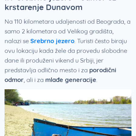
krstarenje Dunavom
Na 110 kilometara udaljenosti od Beograda, a
samo 2 kilometara od Velikog gradišta,
nalazi se
Srebrno jezero
. Turisti često biraju
ovu lokaciju kada žele da provedu slobodne
dane ili produženi vikend u Srbiji, jer
predstavlja odlično mesto i za
porodični
odmor
, ali i za
mlađe generacije
.