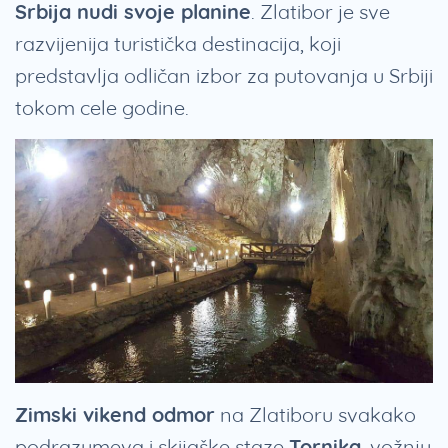
Srbija nudi svoje planine
. Zlatibor je sve
razvijenija turistička destinacija, koji
predstavlja odličan izbor za putovanja u Srbiji
tokom cele godine.
Zimski vikend odmor
na Zlatiboru svakako
podrazumeva i skijaške staze
Tornika
, vožnju