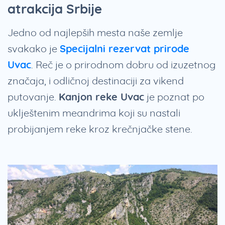
atrakcija Srbije
Jedno od najlepših mesta naše zemlje
svakako je
Specijalni rezervat prirode
Uvac
. Reč je o prirodnom dobru od izuzetnog
značaja, i odličnoj destinaciji za vikend
putovanje.
Kanjon reke Uvac
je poznat po
uklještenim meandrima koji su nastali
probijanjem reke kroz krečnjačke stene.