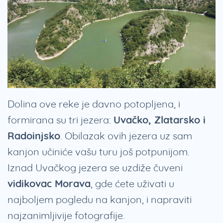
Dolina ove reke je davno potopljena, i
formirana su tri jezera:
Uvačko, Zlatarsko i
Radoinjsko
. Obilazak ovih jezera uz sam
kanjon učiniće vašu turu još potpunijom.
Iznad Uvačkog jezera se uzdiže čuveni
vidikovac Morava
, gde ćete uživati u
najboljem pogledu na kanjon, i napraviti
najzanimljivije fotografije.