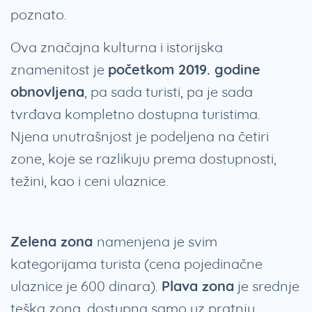
poznato.
Ova značajna kulturna i istorijska
znamenitost je
početkom 2019. godine
obnovljena
, pa sada turisti, pa je sada
tvrđava kompletno dostupna turistima.
Njena unutrašnjost je podeljena na četiri
zone, koje se razlikuju prema dostupnosti,
težini, kao i ceni ulaznice.
Zelena zona
namenjena je svim
kategorijama turista (cena pojedinačne
ulaznice je 600 dinara).
Plava zona
je srednje
teška zona, dostupna samo uz pratnju