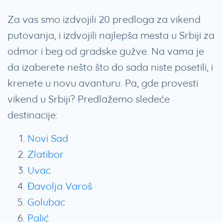
Za vas smo izdvojili 20 predloga za vikend
putovanja, i izdvojili najlepša mesta u Srbiji za
odmor i beg od gradske gužve. Na vama je
da izaberete nešto što do sada niste posetili, i
krenete u novu avanturu. Pa, gde provesti
vikend u Srbiji? Predlažemo sledeće
destinacije:
Novi Sad
Zlatibor
Uvac
Đavolja Varoš
Golubac
Palić