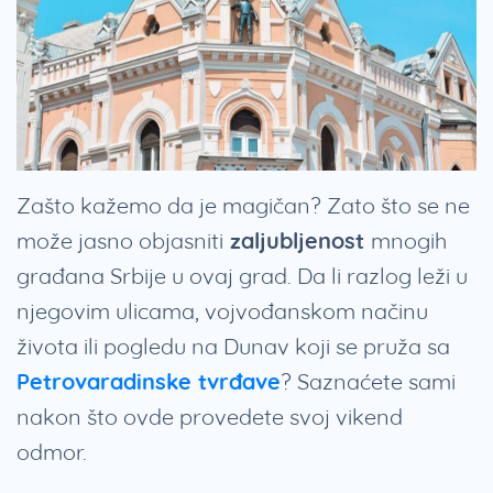
Zašto kažemo da je magičan? Zato što se ne
može jasno objasniti
zaljubljenost
mnogih
građana Srbije u ovaj grad. Da li razlog leži u
njegovim ulicama, vojvođanskom načinu
života ili pogledu na Dunav koji se pruža sa
Petrovaradinske tvrđave
? Saznaćete sami
nakon što ovde provedete svoj vikend
odmor.