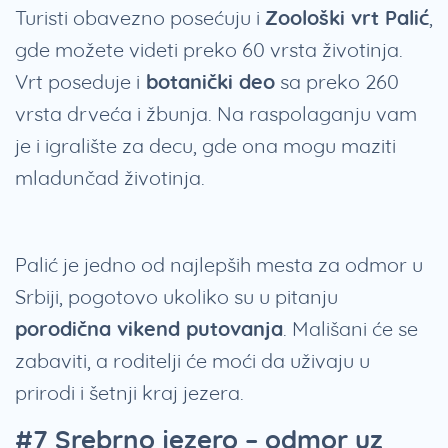
Turisti obavezno posećuju i
Zoološki vrt Palić
,
gde možete videti preko 60 vrsta životinja.
Vrt poseduje i
botanički deo
sa preko 260
vrsta drveća i žbunja. Na raspolaganju vam
je i igralište za decu, gde ona mogu maziti
mladunčad životinja.
Palić je jedno od najlepših mesta za odmor u
Srbiji, pogotovo ukoliko su u pitanju
porodična vikend putovanja
. Mališani će se
zabaviti, a roditelji će moći da uživaju u
prirodi i šetnji kraj jezera.
#7 Srebrno jezero – odmor uz