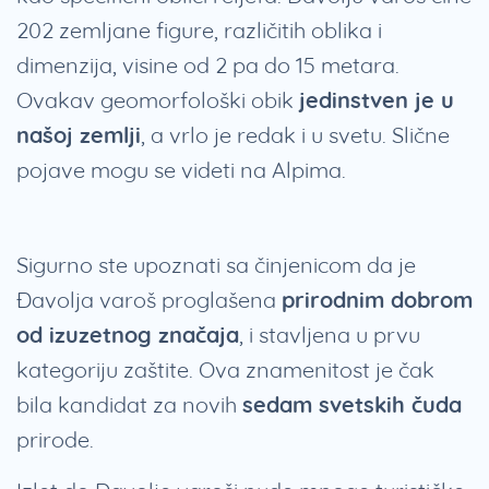
202 zemljane figure, različitih oblika i
dimenzija, visine od 2 pa do 15 metara.
Ovakav geomorfološki obik
jedinstven je u
našoj zemlji
, a vrlo je redak i u svetu. Slične
pojave mogu se videti na Alpima.
Sigurno ste upoznati sa činjenicom da je
Đavolja varoš proglašena
prirodnim dobrom
od izuzetnog značaja
, i stavljena u prvu
kategoriju zaštite. Ova znamenitost je čak
bila kandidat za novih
sedam svetskih čuda
prirode.