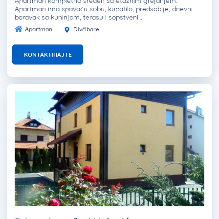
Apartman kompletno sređen sa etažnim grejanjem.
Apartman ima spavaću sobu, kupatilo, predsoblje, dnevni
boravak sa kuhinjom, terasu i sopstveni…
Apartman
Divčibare
KONTAKTIRAJTE