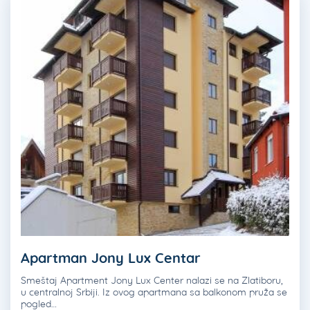
Apartman Jony Lux Centar
Smeštaj Apartment Jony Lux Center nalazi se na Zlatiboru,
u centralnoj Srbiji. Iz ovog apartmana sa balkonom pruža se
pogled…