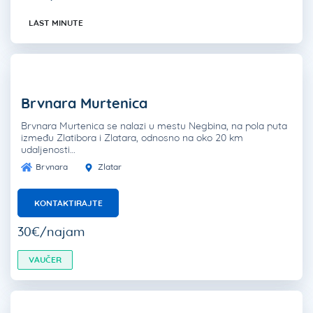
LAST MINUTE
Brvnara Murtenica
Brvnara Murtenica se nalazi u mestu Negbina, na pola puta
između Zlatibora i Zlatara, odnosno na oko 20 km
udaljenosti…
Brvnara
Zlatar
KONTAKTIRAJTE
30€/najam
VAUČER