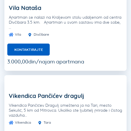
Vila Nataša
Apartman se nalazi na Kraljevom stolu udaljenom od centra
Divčibara 3.5 km. Apartman u svom sastavu ima dve sobe,
…
Vila
Divčibare
KONTAKTIRAJTE
3.000,00din/najam apartmana
Vikendica Pančićev dragulj
Vikendica Pančićev Dragulj smeštena ja na Tari, mesto
Sekulić, 5 km od Mitrovca. Ukoliko ste ljubitelj prirode i čistog
vazduha…
Vikendica
Tara