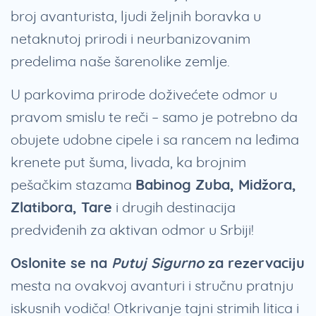
broj avanturista, ljudi željnih boravka u
netaknutoj prirodi i neurbanizovanim
predelima naše šarenolike zemlje.
U parkovima prirode doživećete odmor u
pravom smislu te reči – samo je potrebno da
obujete udobne cipele i sa rancem na leđima
krenete put šuma, livada, ka brojnim
pešačkim stazama
Babinog Zuba, Midžora,
Zlatibora, Tare
i drugih destinacija
predviđenih za aktivan odmor u Srbiji!
Oslonite se na
Putuj Sigurno
za rezervaciju
mesta na ovakvoj avanturi i stručnu pratnju
iskusnih vodiča! Otkrivanje tajni strimih litica i