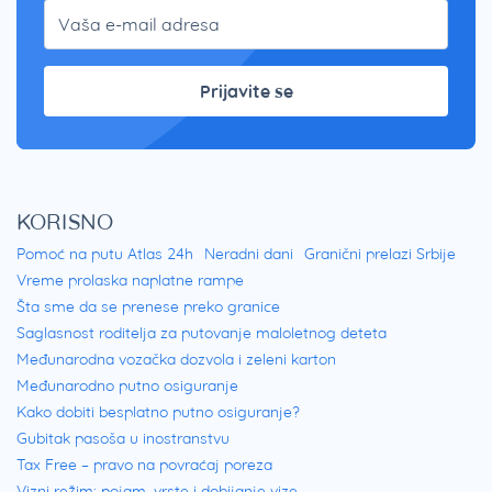
Prijavite se
KORISNO
Pomoć na putu Atlas 24h
Neradni dani
Granični prelazi Srbije
Vreme prolaska naplatne rampe
Šta sme da se prenese preko granice
Saglasnost roditelja za putovanje maloletnog deteta
Međunarodna vozačka dozvola i zeleni karton
Međunarodno putno osiguranje
Kako dobiti besplatno putno osiguranje?
Gubitak pasoša u inostranstvu
Tax Free – pravo na povraćaj poreza
Vizni režim: pojam, vrste i dobijanje vize