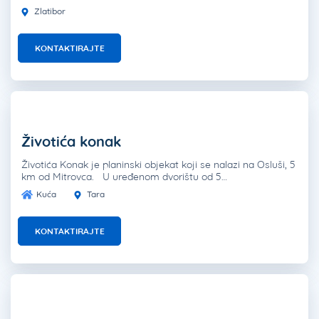
Zlatibor
KONTAKTIRAJTE
Životića konak
Životića Konak je planinski objekat koji se nalazi na Osluši, 5
km od Mitrovca. U uređenom dvorištu od 5…
Kuća
Tara
KONTAKTIRAJTE