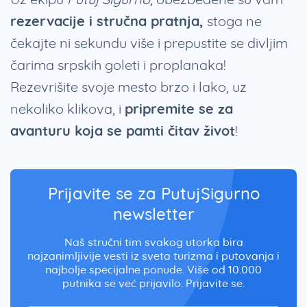
rezervacije i stručna pratnja,
stoga ne
čekajte ni sekundu više i prepustite se divljim
čarima srpskih goleti i proplanaka!
Rezevrišite svoje mesto brzo i lako, uz
nekoliko klikova, i
pripremite se za
avanturu koja se pamti čitav život
!
Prijavite se za PutujSigurno
newsletter
Naš stručni tim svakog utorka bira
najzanimljivije vesti iz sveta turizma i putovanja i
najbolje specijalne ponude. Više od 10.000
putnika se već prijavilo. Prijavite se.