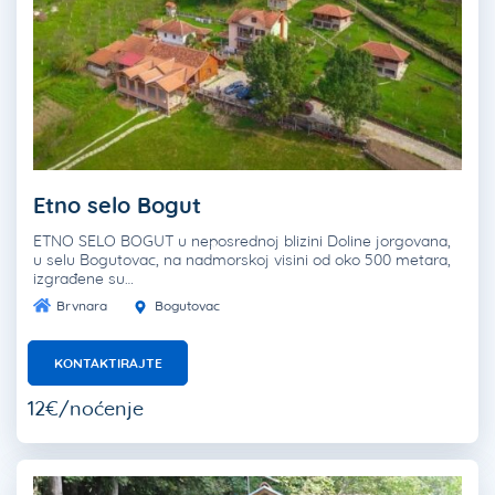
Etno selo Bogut
ETNO SELO BOGUT u neposrednoj blizini Doline jorgovana,
u selu Bogutovac, na nadmorskoj visini od oko 500 metara,
izgrađene su…
Brvnara
Bogutovac
KONTAKTIRAJTE
12€/noćenje