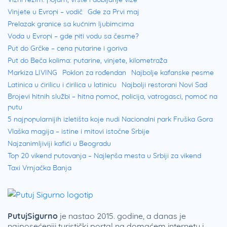
Vinjete u Evropi – vodič
Gde za Prvi maj
Prelazak granice sa kućnim ljubimcima
Voda u Evropi – gde piti vodu sa česme?
Put do Grčke – cena putarine i goriva
Put do Beča kolima: putarine, vinjete, kilometraža
Markiza LIVING
Poklon za rođendan
Najbolje kafanske pesme
Latinica u ćirilicu i ćirilica u latinicu
Najbolji restorani Novi Sad
Brojevi hitnih službi – hitna pomoć, policija, vatrogasci, pomoć na
putu
5 najpopularnijih izletišta koje nudi Nacionalni park Fruška Gora
Vlaška magija – istine i mitovi istočne Srbije
Najzanimljiviji kafići u Beogradu
Top 20 vikend putovanja – Najlepša mesta u Srbiji za vikend
Taxi Vrnjačka Banja
PutujSigurno
je nastao 2015. godine, a danas je
najposećeniji turistički portal na domaćem internetu i