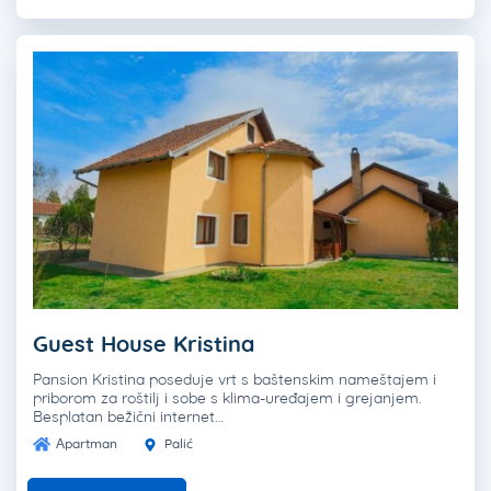
Guest House Kristina
Pansion Kristina poseduje vrt s baštenskim nameštajem i
priborom za roštilj i sobe s klima-uređajem i grejanjem.
Besplatan bežični internet…
Apartman
Palić