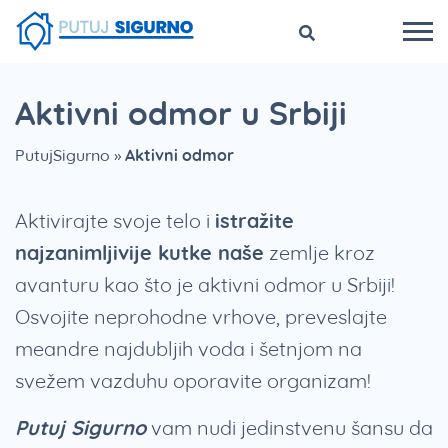
Aktivni odmor u Srbiji
PutujSigurno
»
Aktivni odmor
Aktivirajte svoje telo i
istražite
najzanimljivije kutke naše
zemlje kroz
avanturu kao što je aktivni odmor u Srbiji!
Osvojite neprohodne vrhove, preveslajte
meandre najdubljih voda i šetnjom na
svežem vazduhu oporavite organizam!
Putuj Sigurno
vam nudi jedinstvenu šansu da