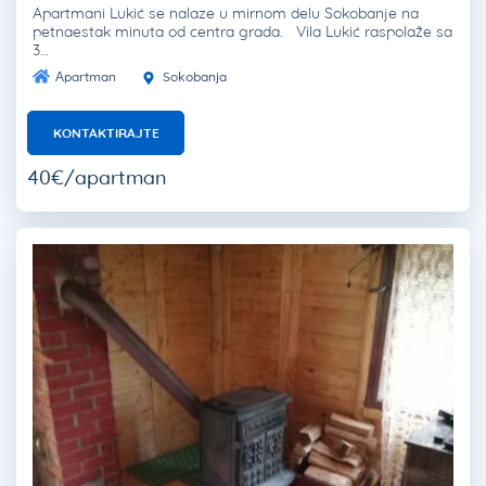
Apartmani Lukić se nalaze u mirnom delu Sokobanje na
petnaestak minuta od centra grada. Vila Lukić raspolaže sa
3…
Apartman
Sokobanja
KONTAKTIRAJTE
40€/apartman