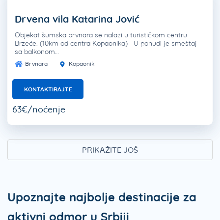
Drvena vila Katarina Jović
Objekat šumska brvnara se nalazi u turističkom centru
Brzeće. (10km od centra Kopaonika) U ponudi je smeštaj
sa balkonom…
Brvnara
Kopaonik
KONTAKTIRAJTE
63€/noćenje
PRIKAŽITE JOŠ
Upoznajte najbolje destinacije za
aktivni odmor u Srbiji