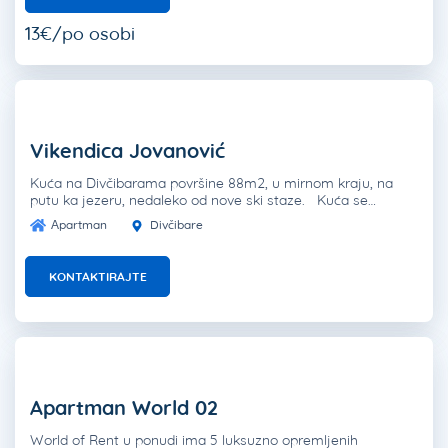
13€/po osobi
Vikendica Jovanović
Kuća na Divčibarama površine 88m2, u mirnom kraju, na
putu ka jezeru, nedaleko od nove ski staze. Kuća se…
Apartman
Divčibare
KONTAKTIRAJTE
Apartman World 02
World of Rent u ponudi ima 5 luksuzno opremljenih