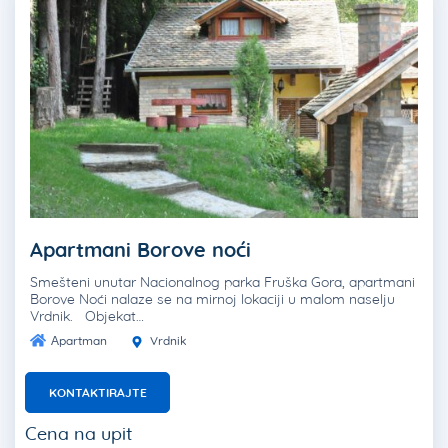
Apartmani Borove noći
Smešteni unutar Nacionalnog parka Fruška Gora, apartmani
Borove Noći nalaze se na mirnoj lokaciji u malom naselju
Vrdnik. Objekat…
Apartman
Vrdnik
KONTAKTIRAJTE
Cena na upit