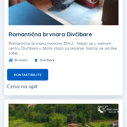
Romantična brvnara Divčibare
Romantićna brvnara povrsine 35m2 . Nalazi se u samom
centru Divčibara u blizini staza za skijanje. Sastoji se od dve
sobe,…
Brvnara
Divčibare
KONTAKTIRAJTE
Cena na upit