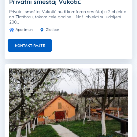
Privatni smeštaj Vukotić
Privatni smeštaj Vukotić nudi komforan smeštaj u 2 objekta
na Zlatiboru, tokom cele godine. Naši objekti su udaljeni
200…
Apartman
Zlatibor
KONTAKTIRAJTE