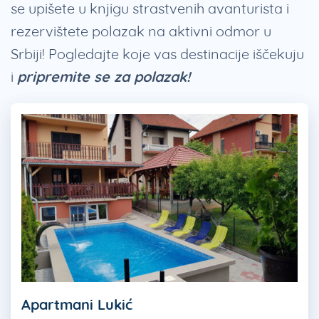
se upišete u knjigu strastvenih avanturista i
rezervištete polazak na aktivni odmor u
Srbiji! Pogledajte koje vas destinacije iščekuju
i
pripremite se za polazak!
Apartmani Lukić