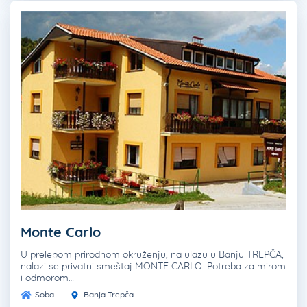
Monte Carlo
U prelepom prirodnom okruženju, na ulazu u Banju TREPČA,
nalazi se privatni smeštaj MONTE CARLO. Potreba za mirom
i odmorom…
Soba
Banja Trepča