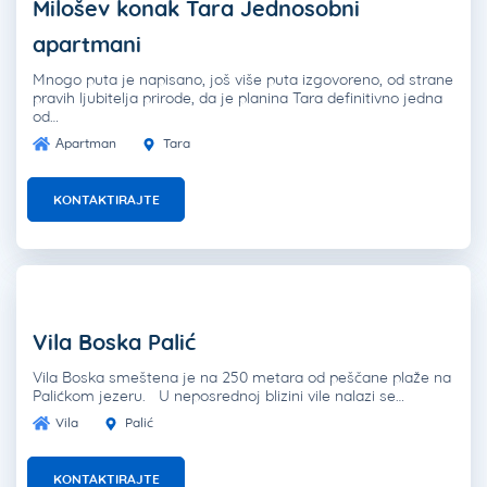
Milošev konak Tara Jednosobni
apartmani
Mnogo puta je napisano, još više puta izgovoreno, od strane
pravih ljubitelja prirode, da je planina Tara definitivno jedna
od…
Apartman
Tara
KONTAKTIRAJTE
Vila Boska Palić
Vila Boska smeštena je na 250 metara od peščane plaže na
Palićkom jezeru. U neposrednoj blizini vile nalazi se…
Vila
Palić
KONTAKTIRAJTE