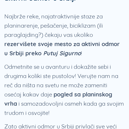
Najbrže reke, najatraktivnije staze za
planinarenje, pešačenje, biciklizam (ili
paraglajding?) čekaju vas ukoliko
rezervišete svoje mesto za aktivni odmor
u Srbiji preko
Putuj Sigurno
!
Odmetnite se u avanturu i dokažite sebi i
drugima koliki ste pustolov! Verujte nam na
reč da ništa na svetu ne može zameniti
osećaj kakav daje
pogled sa planinskog
vrha
i samozadovoljni osmeh kada ga svojim
trudom i osvojite!
Zato aktivni odmor u Srbiji privlači sve veći