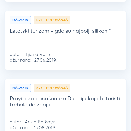
MAGAZIN
SVET PUTOVANJA
Estetski turizam – gde su najbolji silikoni?
autor:
Tijana Vanić
ažurirano:
27.06.2019.
MAGAZIN
SVET PUTOVANJA
Pravila za ponašanje u Dubaiju koja bi turisti
trebalo da znaju
autor:
Anica Petković
ažurirano:
15.08.2019.