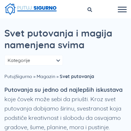
Svet putovanja i magija
namenjena svima
Kategorije
Smešna strana putovanja
PutujSigurno
»
Magazin
»
Svet putovanja
Putovanja su jedno od najlepših iskustava
koje čovek može sebi da priušti. Kroz svet
putovanja dobijamo širinu, svestranost koja
podstiče kreativnost i slobodu da osvajamo
gradove, šume, planine, mora i pustinje.