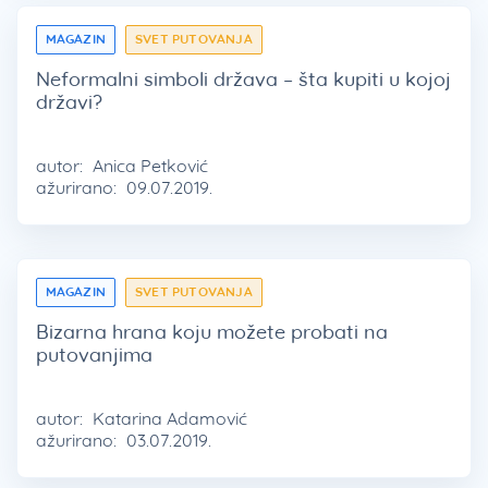
MAGAZIN
SVET PUTOVANJA
Neformalni simboli država – šta kupiti u kojoj
državi?
autor:
Anica Petković
ažurirano:
09.07.2019.
MAGAZIN
SVET PUTOVANJA
Bizarna hrana koju možete probati na
putovanjima
autor:
Katarina Adamović
ažurirano:
03.07.2019.