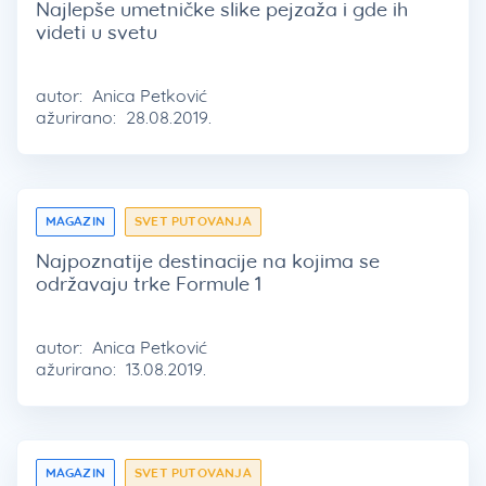
Najlepše umetničke slike pejzaža i gde ih
videti u svetu
autor:
Anica Petković
ažurirano:
28.08.2019.
MAGAZIN
SVET PUTOVANJA
Najpoznatije destinacije na kojima se
održavaju trke Formule 1
autor:
Anica Petković
ažurirano:
13.08.2019.
MAGAZIN
SVET PUTOVANJA