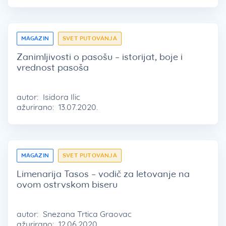
MAGAZIN
SVET PUTOVANJA
Zanimljivosti o pasošu – istorijat, boje i
vrednost pasoša
autor:
Isidora Ilic
ažurirano:
13.07.2020.
MAGAZIN
SVET PUTOVANJA
Limenarija Tasos – vodič za letovanje na
ovom ostrvskom biseru
autor:
Snezana Trtica Graovac
ažurirano:
12.06.2020.