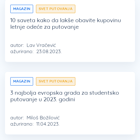
MAGAZIN
SVET PUTOVANJA
10 saveta kako da lakše obavite kupovinu
letnje odeće za putovanje
autor:
Lav Vračević
ažurirano:
23.08.2023.
MAGAZIN
SVET PUTOVANJA
3 najbolja evropska grada za studentsko
putovanje u 2023. godini
autor:
Miloš Božilović
ažurirano:
11.04.2023.