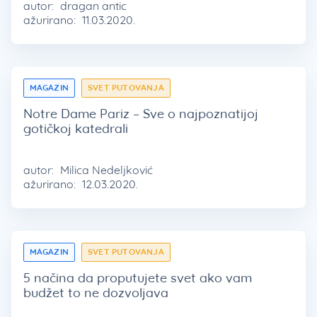
autor:
dragan antic
ažurirano:
11.03.2020.
MAGAZIN
SVET PUTOVANJA
Notre Dame Pariz – Sve o najpoznatijoj
gotičkoj katedrali
autor:
Milica Nedeljković
ažurirano:
12.03.2020.
MAGAZIN
SVET PUTOVANJA
5 načina da proputujete svet ako vam
budžet to ne dozvoljava