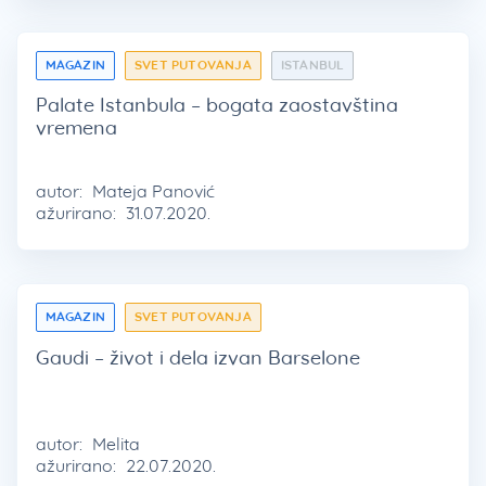
MAGAZIN
SVET PUTOVANJA
ISTANBUL
Palate Istanbula – bogata zaostavština
vremena
autor:
Mateja Panović
ažurirano:
31.07.2020.
MAGAZIN
SVET PUTOVANJA
Gaudi – život i dela izvan Barselone
autor:
Melita
ažurirano:
22.07.2020.