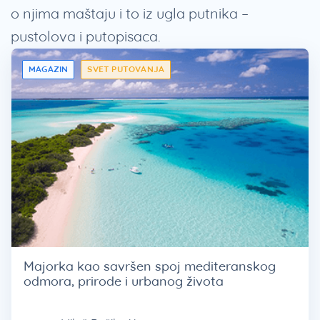
o njima maštaju i to iz ugla putnika –
pustolova i putopisaca.
MAGAZIN
SVET PUTOVANJA
Majorka kao savršen spoj mediteranskog
odmora, prirode i urbanog života