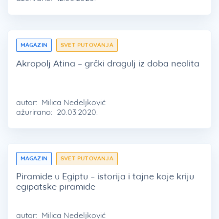
MAGAZIN
SVET PUTOVANJA
Akropolj Atina – grčki dragulj iz doba neolita
autor:
Milica Nedeljković
ažurirano:
20.03.2020.
MAGAZIN
SVET PUTOVANJA
Piramide u Egiptu – istorija i tajne koje kriju
egipatske piramide
autor:
Milica Nedeljković