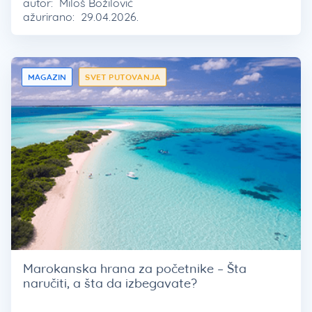
autor:
Miloš Božilović
ažurirano:
29.04.2026.
MAGAZIN
SVET PUTOVANJA
Marokanska hrana za početnike – Šta
naručiti, a šta da izbegavate?