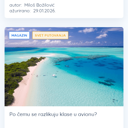
autor:
Miloš Božilović
ažurirano:
29.01.2026.
MAGAZIN
SVET PUTOVANJA
Po čemu se razlikuju klase u avionu?