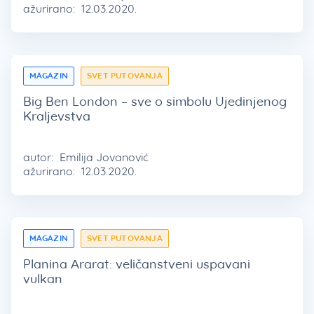
ažurirano:
12.03.2020.
MAGAZIN
SVET PUTOVANJA
Big Ben London – sve o simbolu Ujedinjenog
Kraljevstva
autor:
Emilija Jovanović
ažurirano:
12.03.2020.
MAGAZIN
SVET PUTOVANJA
Planina Ararat: veličanstveni uspavani
vulkan