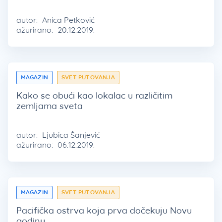
autor:
Anica Petković
ažurirano:
20.12.2019.
MAGAZIN
SVET PUTOVANJA
Kako se obući kao lokalac u različitim
zemljama sveta
autor:
Ljubica Šanjević
ažurirano:
06.12.2019.
MAGAZIN
SVET PUTOVANJA
Pacifička ostrva koja prva dočekuju Novu
godinu