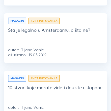
MAGAZIN
SVET PUTOVANJA
Šta je legalno u Amsterdamu, a šta ne?
autor:
Tijana Vanić
ažurirano:
19.06.2019.
MAGAZIN
SVET PUTOVANJA
10 stvari koje morate videti dok ste u Japanu
autor:
Tijana Vanić