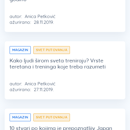
autor:
Anica Petković
ažurirano:
28.11.2019.
MAGAZIN
SVET PUTOVANJA
Kako ljudi širom sveta treniraju? Vrste
teretana i treninga koje treba razumeti
autor:
Anica Petković
ažurirano:
27.11.2019.
MAGAZIN
SVET PUTOVANJA
10 stvari po kojima je prepoznatljiv Japan