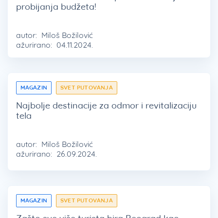
probijanja budžeta!
autor:
Miloš Božilović
ažurirano:
04.11.2024.
MAGAZIN
SVET PUTOVANJA
Najbolje destinacije za odmor i revitalizaciju
tela
autor:
Miloš Božilović
ažurirano:
26.09.2024.
MAGAZIN
SVET PUTOVANJA