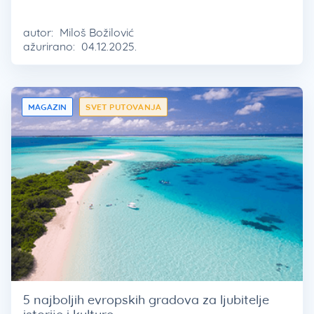
autor:
Miloš Božilović
ažurirano:
04.12.2025.
MAGAZIN
SVET PUTOVANJA
5 najboljih evropskih gradova za ljubitelje