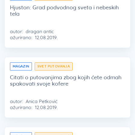
Hjuston: Grad podvodnog sveta i nebeskih
tela
autor:
dragan antic
ažurirano:
12.08.2019.
MAGAZIN
SVET PUTOVANJA
Citati o putovanjima zbog kojih ćete odmah
spakovati svoje kofere
autor:
Anica Petković
ažurirano:
12.08.2019.