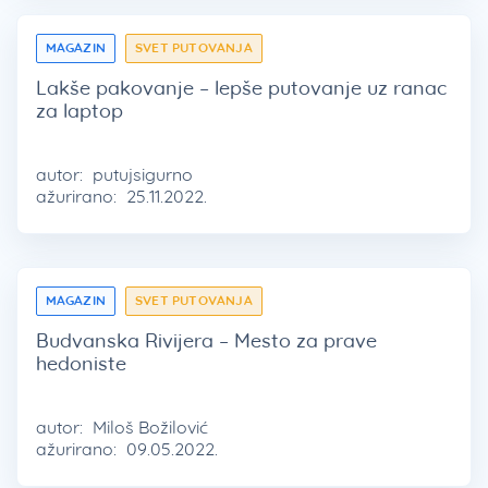
MAGAZIN
SVET PUTOVANJA
Lakše pakovanje – lepše putovanje uz ranac
za laptop
autor:
putujsigurno
ažurirano:
25.11.2022.
MAGAZIN
SVET PUTOVANJA
Budvanska Rivijera – Mesto za prave
hedoniste
autor:
Miloš Božilović
ažurirano:
09.05.2022.