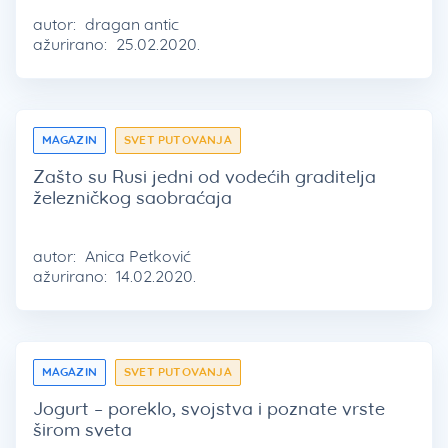
autor:
dragan antic
ažurirano:
25.02.2020.
MAGAZIN
SVET PUTOVANJA
Zašto su Rusi jedni od vodećih graditelja
železničkog saobraćaja
autor:
Anica Petković
ažurirano:
14.02.2020.
MAGAZIN
SVET PUTOVANJA
Jogurt – poreklo, svojstva i poznate vrste
širom sveta