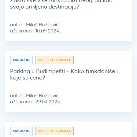
Zašto sve više turista bira Beograd kao
svoju omiljenu destinaciju?
autor:
Miloš Božilović
ažurirano:
10.09.2024.
MAGAZIN
SVET PUTOVANJA
Parking u Budimpešti – Kako funkcioniše i
koje su cene?
autor:
Miloš Božilović
ažurirano:
29.04.2024.
MAGAZIN
SVET PUTOVANJA