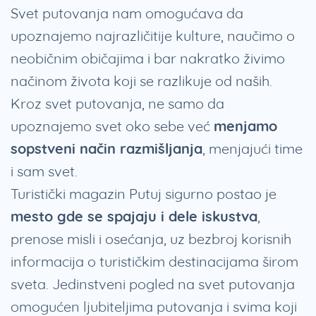
Svet putovanja nam omogućava da
upoznajemo najrazličitije kulture, naučimo o
neobičnim običajima i bar nakratko živimo
načinom života koji se razlikuje od naših.
Kroz svet putovanja, ne samo da
upoznajemo svet oko sebe već
menjamo
sopstveni način razmišljanja
, menjajući time
i sam svet.
Turistički magazin Putuj sigurno postao je
mesto gde se spajaju i dele iskustva
,
prenose misli i osećanja, uz bezbroj korisnih
informacija o turističkim destinacijama širom
sveta. Jedinstveni pogled na svet putovanja
omogućen ljubiteljima putovanja i svima koji