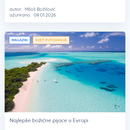
autor:
Miloš Božilović
ažurirano:
08.01.2026.
MAGAZIN
SVET PUTOVANJA
Najlepše božićne pijace u Evropi