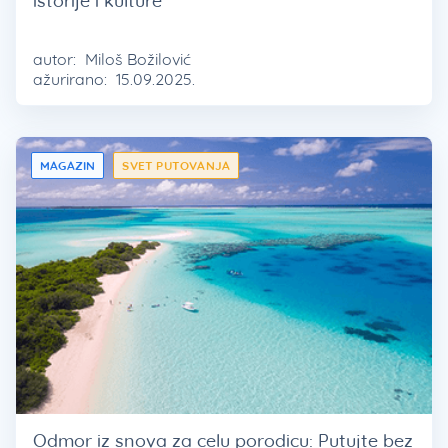
istorije i kulture
autor:
Miloš Božilović
ažurirano:
15.09.2025.
MAGAZIN
SVET PUTOVANJA
Odmor iz snova za celu porodicu: Putujte bez