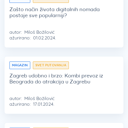
Zašto način života digitalnih nomada
postaje sve popularniji?
autor:
Miloš Božilović
ažurirano:
01.02.2024.
MAGAZIN
SVET PUTOVANJA
Zagreb udobno i brzo: Kombi prevoz iz
Beograda do atrakcija u Zagrebu
autor:
Miloš Božilović
ažurirano:
17.01.2024.