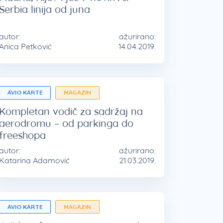
Serbia linija od juna
autor:
ažurirano:
Anica Petković
14.04.2019.
AVIO KARTE
MAGAZIN
Kompletan vodič za sadržaj na
aerodromu – od parkinga do
freeshopa
autor:
ažurirano:
Katarina Adamović
21.03.2019.
AVIO KARTE
MAGAZIN