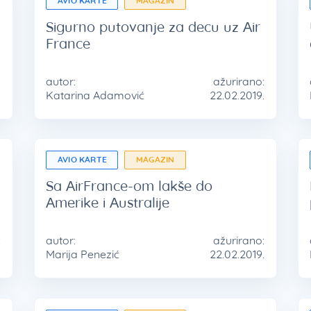
AVIO KARTE
MAGAZIN
Sigurno putovanje za decu uz Air
France
:
autor:
ažurirano:
.
Katarina Adamović
22.02.2019.
AVIO KARTE
MAGAZIN
Sa AirFrance-om lakše do
Amerike i Australije
:
autor:
ažurirano:
.
Marija Penezić
22.02.2019.