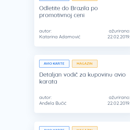
Odletite do Brazila po
promotivnoj ceni
autor:
ažurirano
Katarina Adamović
22.02.2019
AVIO KARTE
MAGAZIN
Detaljan vodič za kupovinu avio
karata
autor:
ažurirano
Anđela Bučić
22.02.2019