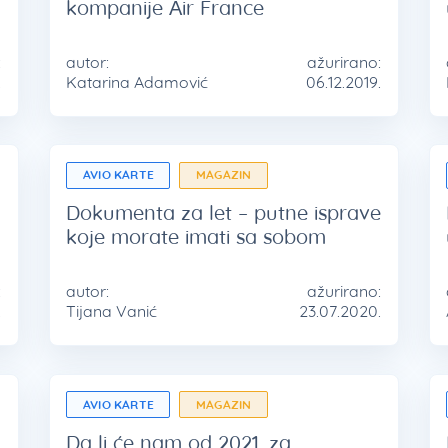
kompanije Air France
:
autor:
ažurirano:
.
Katarina Adamović
06.12.2019.
AVIO KARTE
MAGAZIN
Dokumenta za let – putne isprave
koje morate imati sa sobom
:
autor:
ažurirano:
.
Tijana Vanić
23.07.2020.
AVIO KARTE
MAGAZIN
Da li će nam od 2021. za