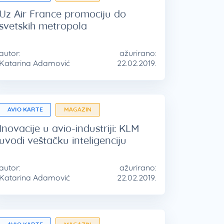
Uz Air France promociju do
svetskih metropola
autor:
ažurirano:
Katarina Adamović
22.02.2019.
AVIO KARTE
MAGAZIN
Inovacije u avio-industriji: KLM
uvodi veštačku inteligenciju
autor:
ažurirano:
Katarina Adamović
22.02.2019.