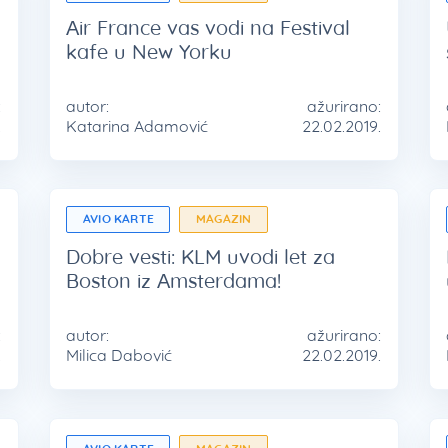
Air France vas vodi na Festival
kafe u New Yorku
:
autor:
ažurirano:
.
Katarina Adamović
22.02.2019.
AVIO KARTE
MAGAZIN
Dobre vesti: KLM uvodi let za
Boston iz Amsterdama!
:
autor:
ažurirano:
.
Milica Dabović
22.02.2019.