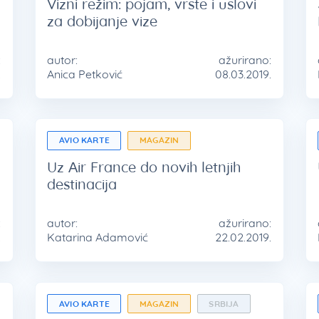
Vizni režim: pojam, vrste i uslovi
za dobijanje vize
:
autor:
ažurirano:
.
Anica Petković
08.03.2019.
AVIO KARTE
MAGAZIN
Uz Air France do novih letnjih
destinacija
:
autor:
ažurirano:
.
Katarina Adamović
22.02.2019.
AVIO KARTE
MAGAZIN
SRBIJA