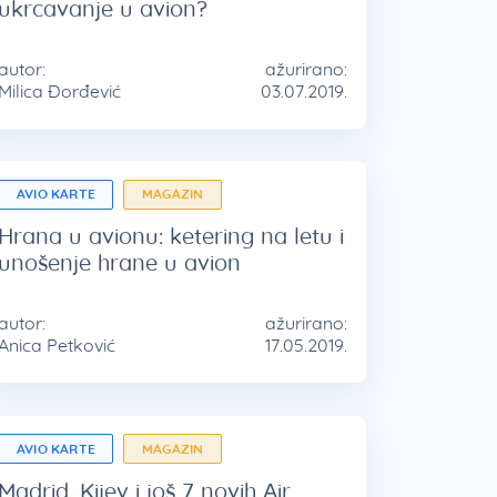
ukrcavanje u avion?
autor:
ažurirano:
Milica Đorđević
03.07.2019.
AVIO KARTE
MAGAZIN
Hrana u avionu: ketering na letu i
unošenje hrane u avion
autor:
ažurirano:
Anica Petković
17.05.2019.
AVIO KARTE
MAGAZIN
Madrid, Kijev i još 7 novih Air