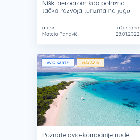
Niški aerodrom kao polazna
tačka razvoja turizma na jugu
autor:
ažurirano
Mateja Panović
28.01.2022
AVIO KARTE
MAGAZIN
Poznate avio-kompanije nude