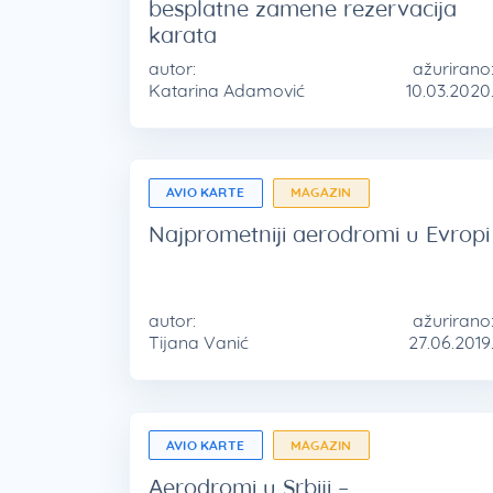
besplatne zamene rezervacija
karata
autor:
ažurirano
Katarina Adamović
10.03.2020
AVIO KARTE
MAGAZIN
Najprometniji aerodromi u Evropi
autor:
ažurirano
Tijana Vanić
27.06.2019
AVIO KARTE
MAGAZIN
Aerodromi u Srbiji –