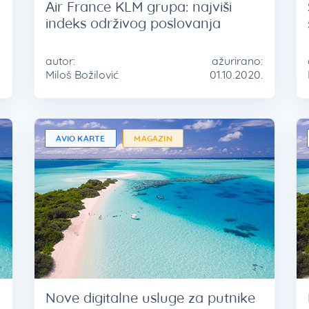
Air France KLM grupa: najviši
indeks održivog poslovanja
:
autor:
ažurirano:
.
Miloš Božilović
01.10.2020.
AVIO KARTE
MAGAZIN
Nove digitalne usluge za putnike