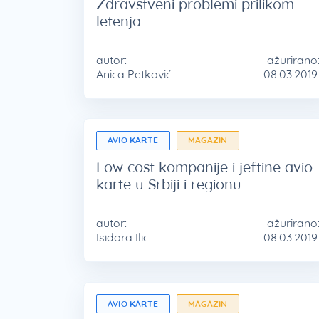
Zdravstveni problemi prilikom
letenja
autor:
ažurirano
Anica Petković
08.03.2019
AVIO KARTE
MAGAZIN
Low cost kompanije i jeftine avio
karte u Srbiji i regionu
autor:
ažurirano
Isidora Ilic
08.03.2019
AVIO KARTE
MAGAZIN