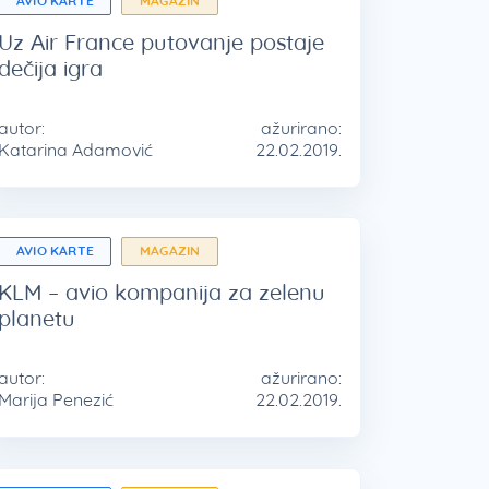
AVIO KARTE
MAGAZIN
Uz Air France putovanje postaje
dečija igra
autor:
ažurirano:
Katarina Adamović
22.02.2019.
AVIO KARTE
MAGAZIN
KLM – avio kompanija za zelenu
planetu
autor:
ažurirano:
Marija Penezić
22.02.2019.