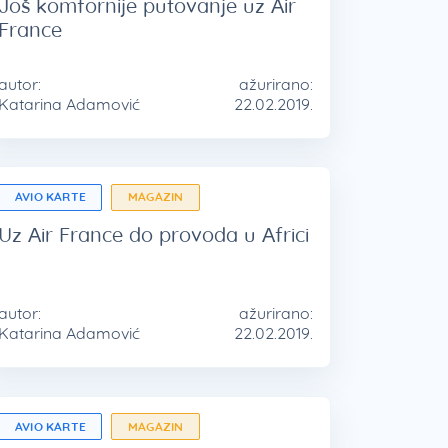
Još komfornije putovanje uz Air
France
autor:
ažurirano:
Katarina Adamović
22.02.2019.
AVIO KARTE
MAGAZIN
Uz Air France do provoda u Africi
autor:
ažurirano:
Katarina Adamović
22.02.2019.
AVIO KARTE
MAGAZIN