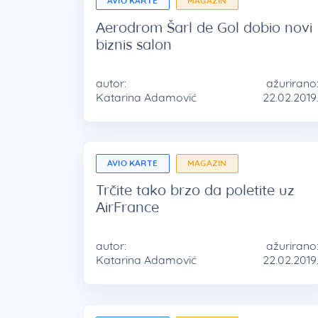
AVIO KARTE
MAGAZIN
Aerodrom Šarl de Gol dobio novi
biznis salon
autor:
ažurirano
Katarina Adamović
22.02.2019
AVIO KARTE
MAGAZIN
Trčite tako brzo da poletite uz
AirFrance
autor:
ažurirano
Katarina Adamović
22.02.2019