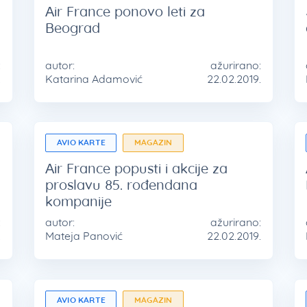
Air France ponovo leti za
Beograd
:
autor:
ažurirano:
.
Katarina Adamović
22.02.2019.
AVIO KARTE
MAGAZIN
Air France popusti i akcije za
proslavu 85. rođendana
kompanije
:
autor:
ažurirano:
.
Mateja Panović
22.02.2019.
AVIO KARTE
MAGAZIN