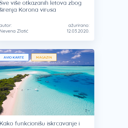
Sve više otkazanih letova zbog
širenja Korona virusa
autor:
ažurirano:
Nevena Zlatić
12.03.2020.
AVIO KARTE
MAGAZIN
Kako funkcionišu iskrcavanje i