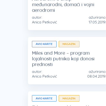
međunarodni, domaći i vojni
aerodromi
autor:
ažurirano
Anica Petković
17.05.2019
AVIO KARTE
MAGAZIN
Miles and More – program
lojalnosti putnika koji donosi
prednosti
autor:
ažurirano
Anica Petković
08.04.2019
AVIO KARTE
MAGAZIN