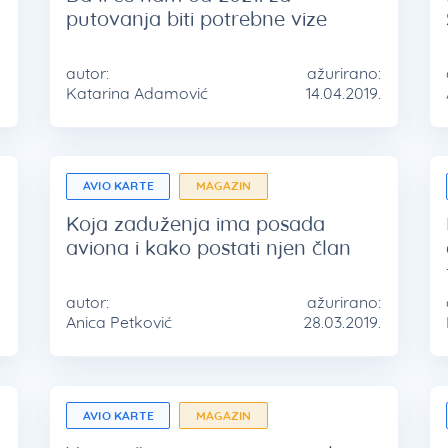
putovanja biti potrebne vize
:
autor:
ažurirano:
.
Katarina Adamović
14.04.2019.
AVIO KARTE
MAGAZIN
Koja zaduženja ima posada
aviona i kako postati njen član
:
autor:
ažurirano:
.
Anica Petković
28.03.2019.
AVIO KARTE
MAGAZIN