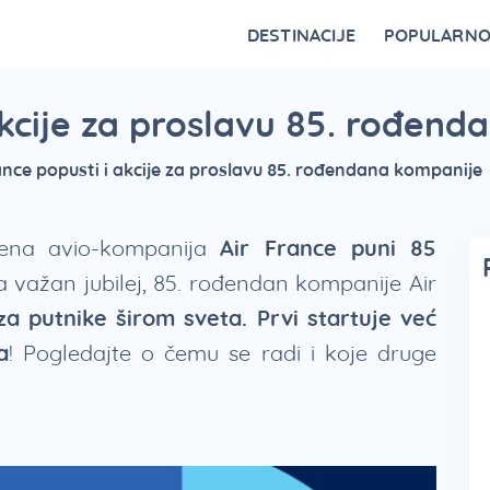
DESTINACIJE
POPULARN
Vrnjačka Banja
Bovansko jezero
Ovčar Banja
Bajina Bašta
Gornji Milanovac
Belocrkvanska jezera
Restorani na Zlatiboru i specijaliteti
Fruška Gora – kulturna riznica Srbije
Divčibare kao atraktivna destinacija
Vidikovci na Tari za najlepši p
akcije za proslavu 85. rođen
ance popusti i akcije za proslavu 85. rođendana kompanije
uvena avio-kompanija
Air France puni 85
a važan jubilej, 85. rođendan kompanije Air
a putnike širom sveta. Prvi startuje već
a
! Pogledajte o čemu se radi i koje druge