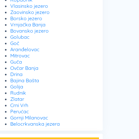
Vlasinsko jezero
Zaovinsko jezero
Borsko jezero
Vrnjačka Banja
Bovansko jezero
Golubac
Goč
Aranđelovac
Mitrovac
Guča
Ovčar Banja
Drina
Bajina Bašta
Golija
Rudnik
Zlatar
Crni Vrh
Perućac
Gornji Milanovac
Belocrkvanska jezera