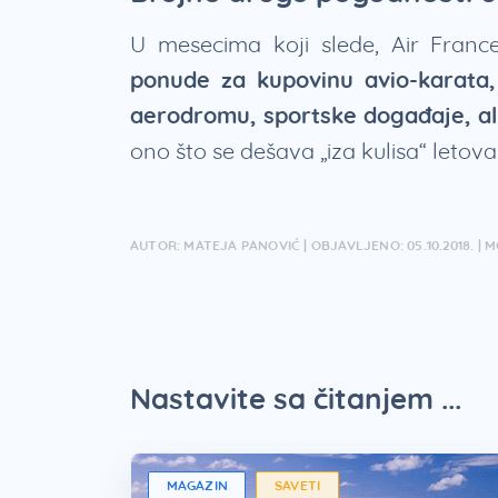
U mesecima koji slede, Air Fra
ponude za kupovinu avio-karata
aerodromu, sportske događaje, ali 
ono što se dešava „iza kulisa“ letova
AUTOR: MATEJA PANOVIĆ | OBJAVLJENO: 05.10.2018. | M
Nastavite sa čitanjem ...
MAGAZIN
SAVETI