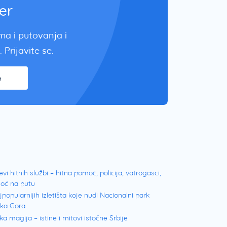
er
zma i putovanja i
 Prijavite se.
e
evi hitnih službi – hitna pomoć, policija, vatrogasci,
oć na putu
jpopularnijih izletišta koje nudi Nacionalni park
ška Gora
ka magija – istine i mitovi istočne Srbije