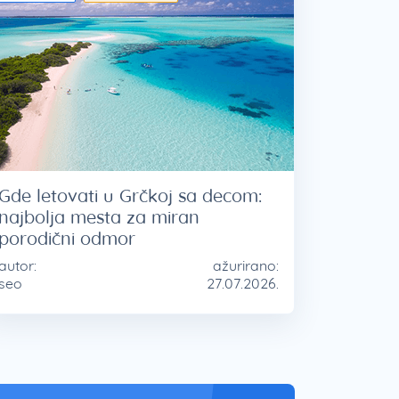
Gde letovati u Grčkoj sa decom:
najbolja mesta za miran
porodični odmor
autor:
ažurirano:
seo
27.07.2026.