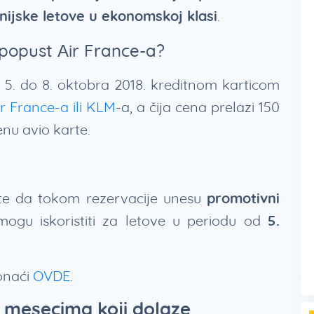
nijske letove u ekonomskoj klasi
.
 popust Air France-a?
d 5. do 8. oktobra 2018. kreditnom karticom
Air France-a ili KLM
-a, a čija cena prelazi 150
enu avio karte.
este da tokom rezervacije unesu
promotivni
mogu iskoristiti za letove u periodu od
5.
onaći
OVDE
.
 mesecima koji dolaze