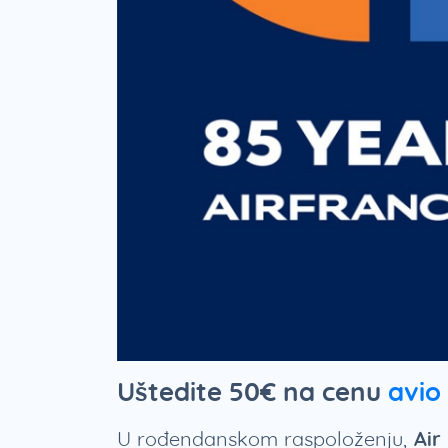
Uštedite 50€ na cenu
avio
U rođendanskom raspoloženju,
Air