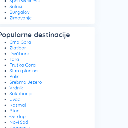
Spa i Wellness
Salaši
Bungalovi
Zimovanje
Popularne destinacije
Crna Gora
Zlatibor
Divčibare
Tara
Fruška Gora
Stara planina
Palić
Srebrno Jezero
Vrdnik
Sokobanja
Uvac
Kosmaj
Rtanj
Đerdap
Novi Sad
Kopaonik