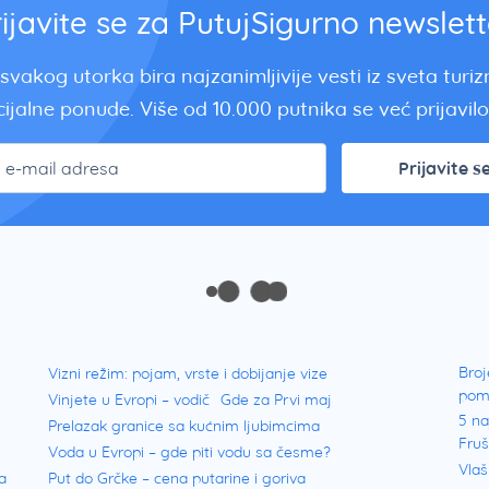
rijavite se za PutujSigurno newslett
svakog utorka bira najzanimljivije vesti iz sveta turi
ijalne ponude. Više od 10.000 putnika se već prijavilo.
Prijavite s
Broj
Vizni režim: pojam, vrste i dobijanje vize
pom
Vinjete u Evropi – vodič
Gde za Prvi maj
5 na
Prelazak granice sa kućnim ljubimcima
Fru
Voda u Evropi – gde piti vodu sa česme?
Vlaš
a
Put do Grčke – cena putarine i goriva