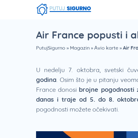
Fruška Gora
Stara planina
Smešna strana putovanja
Srebrno Jezero
Vlasinsko jezero
Zaovinsko jezero
Borsko jezero
Air France popusti i 
PutujSigurno
»
Magazin
»
Avio karte
»
Air Fr
U nedelju 7. oktobra, svetski č
godina
. Osim što je u pitanju veom
France donosi
brojne pogodnosti z
danas i traje od 5. do 8. oktobr
pogodnosti možete očekivati.