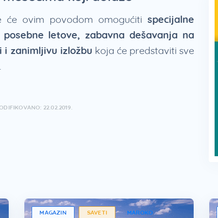
nce će ovim povodom omogućiti
specijalne
, posebne letove, zabavna dešavanja na
i zanimljivu izložbu
koja će predstaviti sve
.
ODIFIKOVANO: 22.02.2019.
MAGAZIN
SAVETI
MAROKO