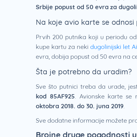
Srbije popust od 50 evra
za dugoli
Na koje avio karte se odnosi
Prvih 200 putnika koji u periodu o
kupe kartu za neki
dugolinijski let 
evra, dobija popust od 50 evra na c
Šta je potrebno da uradim?
Sve što putnici treba da urade, j
kod 85AF925
. Avionske karte se 
oktobra 2018. do 30. juna 2019
.
Sve dodatne informacije možete pr
Brojne druge pogodnosti u