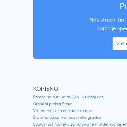
P
Naš stručni tim 
najbolje spec
KORISNO
Pomoć na putu Atlas 24h
Neradni dani
Granični prelazi Srbije
Vreme prolaska naplatne rampe
Šta sme da se prenese preko granice
Saglasnost roditelja za putovanje maloletnog detet