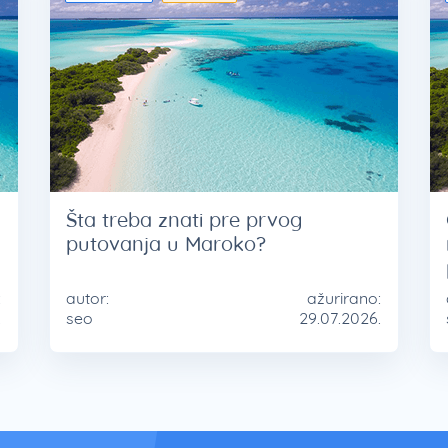
Šta treba znati pre prvog
putovanja u Maroko?
:
autor:
ažurirano:
.
seo
29.07.2026.