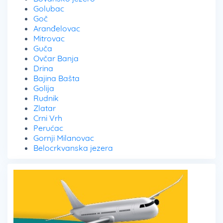
Golubac
Goč
Aranđelovac
Mitrovac
Guča
Ovčar Banja
Drina
Bajina Bašta
Golija
Rudnik
Zlatar
Crni Vrh
Perućac
Gornji Milanovac
Belocrkvanska jezera