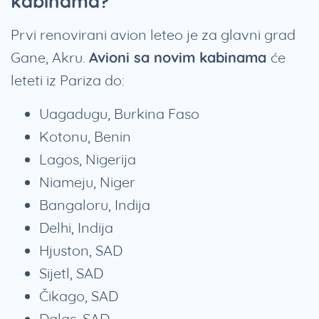
kabinama?
Prvi renovirani avion leteo je za glavni grad
Gane, Akru.
Avioni sa novim kabinama
će
leteti iz Pariza do:
Uagadugu, Burkina Faso
Kotonu, Benin
Lagos, Nigerija
Niameju, Niger
Bangaloru, Indija
Delhi, Indija
Hjuston, SAD
Sijetl, SAD
Čikago, SAD
Dalas, SAD.