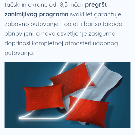
tačskrin ekrane od 18,5 inča i
pregršt
zanimljivog programa
svaki let garantuje
zabavno putovanje. Toaleti i bar su takođe
obnovljeni, a novo osvetljenje zasigurno
doprinosi kompletnoj atmosferi udobnog
putovanja.