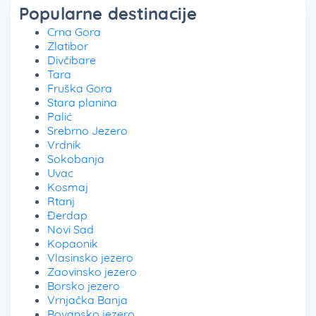
Popularne destinacije
Crna Gora
Zlatibor
Divčibare
Tara
Fruška Gora
Stara planina
Palić
Srebrno Jezero
Vrdnik
Sokobanja
Uvac
Kosmaj
Rtanj
Đerdap
Novi Sad
Kopaonik
Vlasinsko jezero
Zaovinsko jezero
Borsko jezero
Vrnjačka Banja
Bovansko jezero