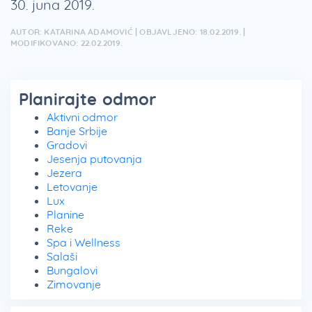
30. juna 2019.
AUTOR: KATARINA ADAMOVIĆ | OBJAVLJENO: 18.02.2019. |
MODIFIKOVANO: 22.02.2019.
Planirajte odmor
Aktivni odmor
Banje Srbije
Gradovi
Jesenja putovanja
Jezera
Letovanje
Lux
Planine
Reke
Spa i Wellness
Salaši
Bungalovi
Zimovanje