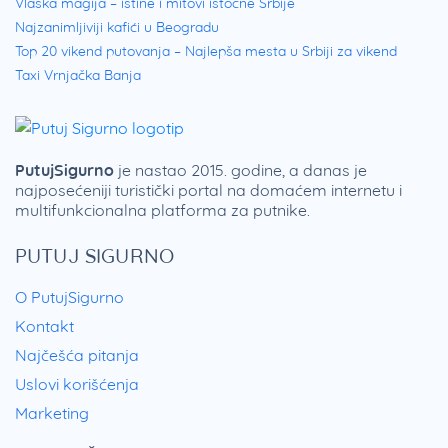
Vlaška magija – istine i mitovi istočne Srbije
Najzanimljiviji kafići u Beogradu
Top 20 vikend putovanja – Najlepša mesta u Srbiji za vikend
Taxi Vrnjačka Banja
PutujSigurno
je nastao 2015. godine, a danas je
najposećeniji turistički portal na domaćem internetu i
multifunkcionalna platforma za putnike.
PUTUJ SIGURNO
O PutujSigurno
Kontakt
Najčešća pitanja
Uslovi korišćenja
Marketing