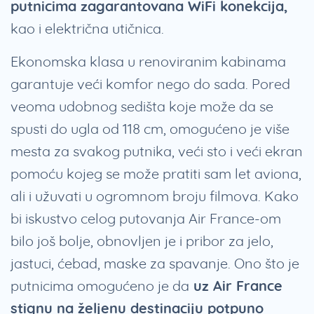
putnicima zagarantovana WiFi konekcija,
kao i električna utičnica.
Ekonomska klasa u renoviranim kabinama
garantuje veći komfor nego do sada. Pored
veoma udobnog sedišta koje može da se
spusti do ugla od 118 cm, omogućeno je više
mesta za svakog putnika, veći sto i veći ekran
pomoću kojeg se može pratiti sam let aviona,
ali i užuvati u ogromnom broju filmova. Kako
bi iskustvo celog putovanja Air France-om
bilo još bolje, obnovljen je i pribor za jelo,
jastuci, ćebad, maske za spavanje. Ono što je
putnicima omogućeno je da
uz Air France
stignu na željenu destinaciju potpuno