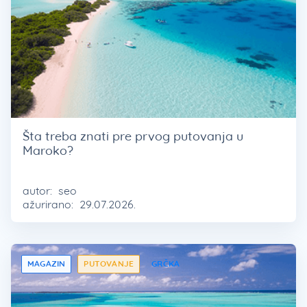
Šta treba znati pre prvog putovanja u
Maroko?
autor:
seo
ažurirano:
29.07.2026.
MAGAZIN
PUTOVANJE
GRČKA