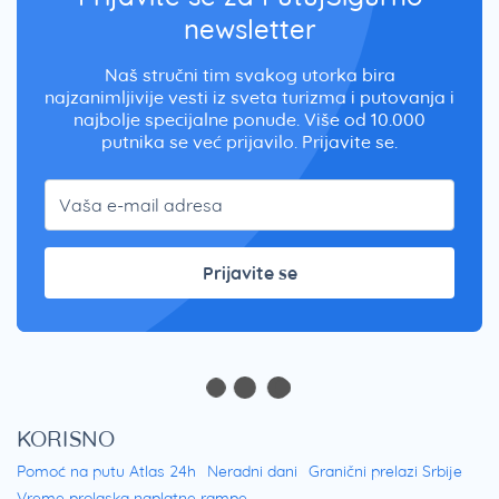
newsletter
Naš stručni tim svakog utorka bira
najzanimljivije vesti iz sveta turizma i putovanja i
najbolje specijalne ponude. Više od 10.000
putnika se već prijavilo. Prijavite se.
Prijavite se
KORISNO
Pomoć na putu Atlas 24h
Neradni dani
Granični prelazi Srbije
Vreme prolaska naplatne rampe