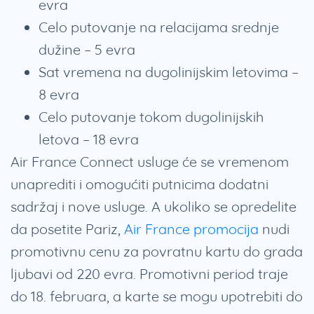
evra
Celo putovanje na relacijama srednje
dužine – 5 evra
Sat vremena na dugolinijskim letovima –
8 evra
Celo putovanje tokom dugolinijskih
letova – 18 evra
Air France Connect usluge će se vremenom
unaprediti i omogućiti putnicima dodatni
sadržaj i nove usluge. A ukoliko se opredelite
da posetite Pariz,
Air France promocija
nudi
promotivnu cenu za povratnu kartu do grada
ljubavi od 220 evra. Promotivni period traje
do 18. februara, a karte se mogu upotrebiti do