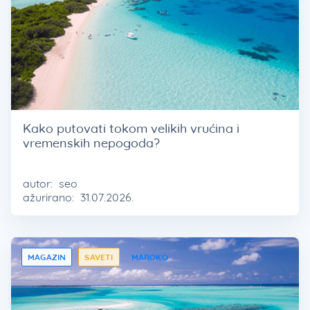
Kako putovati tokom velikih vrućina i
vremenskih nepogoda?
autor:
seo
ažurirano:
31.07.2026.
MAGAZIN
SAVETI
MAROKO