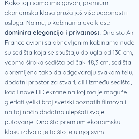
Kako joj i samo ime govori, premium
ekonomska klasa pruža još više udobnosti i
usluga. Naime, u kabinama ove klase
dominira elegancija i privatnost
. Ono što Air
France avioni sa obnovljenim kabinama nude
su sedišta koja se spuštaju do ugla od 130 cm,
veoma široka sedišta od čak 48,3 cm, sedišta
opremljena tako da odgovaraju svakom telu,
dodatni prostor za stvari, ali i između sedišta,
kao i nove HD ekrane na kojima je moguće
gledati veliki broj svetski poznatih filmova i
na taj način dodatno ulepšati svoje
putovanje. Ono što premium ekonomsku
klasu izdvaja je to što je u njoj svim