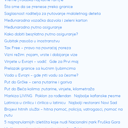
Šta sme da se prenese preko granice
Saglasnost roditelja za putovanje maloletnog deteta
Međunarodna vozačka dozvola i zeleni karton
Međunarodno putno osiguranje
Kako dobiti besplatno putno osiguranje?
Gubitak pasoša u inostranstvu
Tax Free – pravo na povraćaj poreza
Vizni režim: pojam, vrste i dobijanje vize
Vinjete u Evropi – vodič
Gde za Prvi maj
Prelazak granice sa kućnim ljubimcima
Voda u Evropi – gde piti vodu sa česme?
Put do Grčke – cena putarine i goriva
Put do Beča kolima: putarine, vinjete, kilometraža
Markiza LIVING
Poklon za rođendan
Najbolje kafanske pesme
Latinica u ćirilicu i ćirilica u latinicu
Najbolji restorani Novi Sad
Brojevi hitnih službi – hitna pomoć, policija, vatrogasci, pomoć na
putu
5 najpopularnijih izletišta koje nudi Nacionalni park Fruška Gora