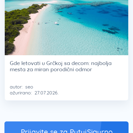
Gde letovati u Grčkoj sa decom: najbolja
mesta za miran porodični odmor
autor:
seo
ažurirano:
27.07.2026.
Prijavite se za PutujSigurno