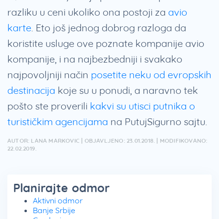
razliku u ceni ukoliko ona postoji za
avio
karte
. Eto još jednog dobrog razloga da
koristite usluge ove poznate kompanije avio
kompanije, i na najbezbedniji i svakako
najpovoljniji način
posetite neku od evropskih
destinacija
koje su u ponudi, a naravno tek
pošto ste proverili
kakvi su utisci putnika o
turističkim agencijama
na PutujSigurno sajtu.
AUTOR: LANA MARKOVIC | OBJAVLJENO: 23.01.2018. | MODIFIKOVANO:
22.02.2019.
Planirajte odmor
Aktivni odmor
Banje Srbije