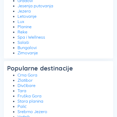
Gradovi
Jesenja putovanja
Jezera
Letovanje
Lux
Planine
Reke
Spa i Wellness
Salaši
Bungalovi
Zimovanje
Popularne destinacije
Crna Gora
Zlatibor
Divčibare
Tara
Fruška Gora
Stara planina
Palić
Srebrno Jezero
Vrdnik