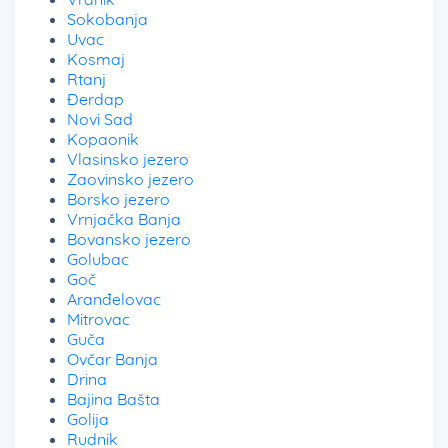
Sokobanja
Uvac
Kosmaj
Rtanj
Đerdap
Novi Sad
Kopaonik
Vlasinsko jezero
Zaovinsko jezero
Borsko jezero
Vrnjačka Banja
Bovansko jezero
Golubac
Goč
Aranđelovac
Mitrovac
Guča
Ovčar Banja
Drina
Bajina Bašta
Golija
Rudnik