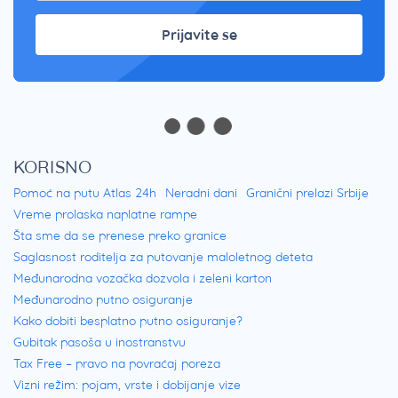
Prijavite se
KORISNO
Pomoć na putu Atlas 24h
Neradni dani
Granični prelazi Srbije
Vreme prolaska naplatne rampe
Šta sme da se prenese preko granice
Saglasnost roditelja za putovanje maloletnog deteta
Međunarodna vozačka dozvola i zeleni karton
Međunarodno putno osiguranje
Kako dobiti besplatno putno osiguranje?
Gubitak pasoša u inostranstvu
Tax Free – pravo na povraćaj poreza
Vizni režim: pojam, vrste i dobijanje vize