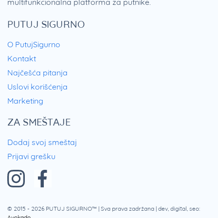
multifunkcionalna platforma za putnike.
PUTUJ SIGURNO
O PutujSigurno
Kontakt
Najčešća pitanja
Uslovi korišćenja
Marketing
ZA SMEŠTAJE
Dodaj svoj smeštaj
Prijavi grešku
© 2015 - 2026
PUTUJ SIGURNO™
| Sva prava zadržana | dev, digital, seo:
Avokado