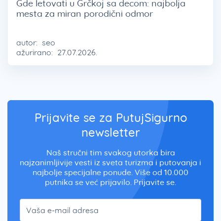
Gde letovati u Grčkoj sa decom: najbolja
mesta za miran porodični odmor
autor:
seo
ažurirano:
27.07.2026.
Prijavite se za PutujSigurno
newsletter
Naš stručni tim svakog utorka bira
najzanimljivije vesti iz sveta turizma i putovanja i
najbolje specijalne ponude. Više od 10.000
putnika se već prijavilo. Prijavite se.