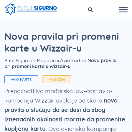
Nova pravila pri promeni
karte u Wizzair-u
PutujSigurno
»
Magazin
»
Avio karte
»
Nova pravila
pri promeni karte u Wizzair-u
AVIO KARTE
MAGAZIN
Prepoznatljiva mađarska low-cost avio-
kompanija Wizzair uvela je od skoro
nova
pravila u slučaju da se desi da zbog
iznenadnih okolnosti morate da promenite
kupljenu kartu
. Ova avionska kompanija