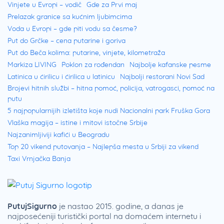
Vinjete u Evropi – vodič
Gde za Prvi maj
Prelazak granice sa kućnim ljubimcima
Voda u Evropi – gde piti vodu sa česme?
Put do Grčke – cena putarine i goriva
Put do Beča kolima: putarine, vinjete, kilometraža
Markiza LIVING
Poklon za rođendan
Najbolje kafanske pesme
Latinica u ćirilicu i ćirilica u latinicu
Najbolji restorani Novi Sad
Brojevi hitnih službi – hitna pomoć, policija, vatrogasci, pomoć na
putu
5 najpopularnijih izletišta koje nudi Nacionalni park Fruška Gora
Vlaška magija – istine i mitovi istočne Srbije
Najzanimljiviji kafići u Beogradu
Top 20 vikend putovanja – Najlepša mesta u Srbiji za vikend
Taxi Vrnjačka Banja
PutujSigurno
je nastao 2015. godine, a danas je
najposećeniji turistički portal na domaćem internetu i