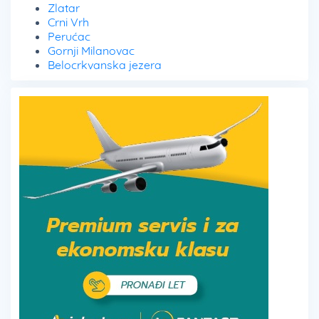
Zlatar
Crni Vrh
Perućac
Gornji Milanovac
Belocrkvanska jezera