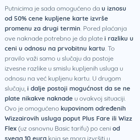
Putnicima je sada omogućeno da
u iznosu
od 50% cene kupljene karte izvrše
promenu za drugi termin
. Pored plaćanja
ove naknade potrebno je da plate
i razliku u
ceni u odnosu na prvobitnu kartu
. To
pravilo važi samo u slučaju da postoje
izvesne razlike u smislu kupljenih usluga u
odnosu na već kupljenu kartu. U drugom
slučaju,
i dalje postoji mogućnost da se ne
plate nikakve naknade
u ovakvoj situaciji.
Ovo je omogućeno
kupovinom određenih
Wizzairovih usluga poput Plus Fare ili Wizz
Flex
(uz osnovnu Basic tarifu) po ceni
od
svega 10 eura
koja se mora izvršiti u