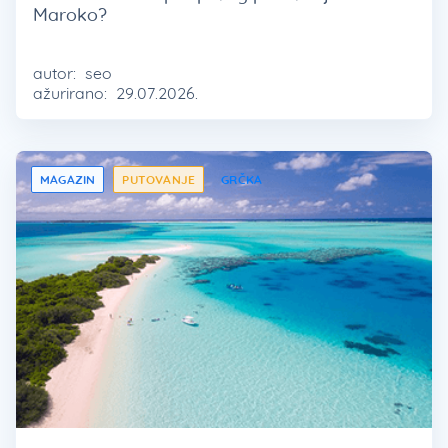
Maroko?
autor:
seo
ažurirano:
29.07.2026.
MAGAZIN
PUTOVANJE
GRČKA