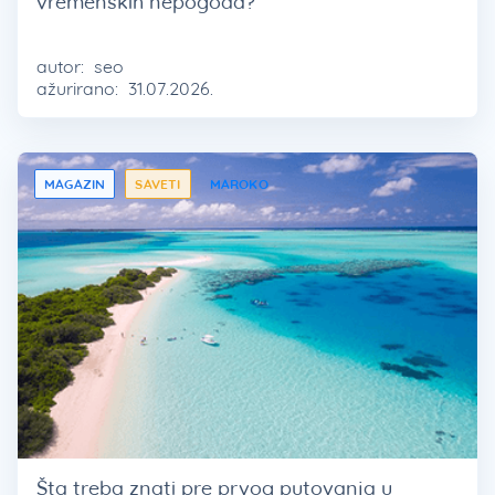
vremenskih nepogoda?
autor:
seo
ažurirano:
31.07.2026.
MAGAZIN
SAVETI
MAROKO
Šta treba znati pre prvog putovanja u