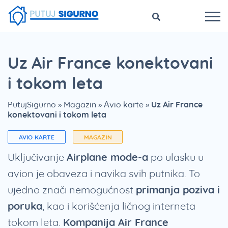
Uz Air France konektovani
i tokom leta
PutujSigurno
»
Magazin
»
Avio karte
»
Uz Air France
konektovani i tokom leta
AVIO KARTE
MAGAZIN
Uključivanje
Airplane mode-a
po ulasku u
avion je obaveza i navika svih putnika. To
ujedno znači nemogućnost
primanja poziva i
poruka
, kao i korišćenja ličnog interneta
tokom leta.
Kompanija Air France