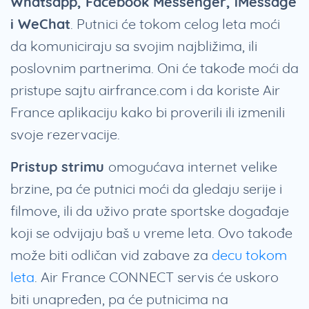
Whatsapp, Facebook Messenger, iMessage
i WeChat
. Putnici će tokom celog leta moći
da komuniciraju sa svojim najbližima, ili
poslovnim partnerima. Oni će takođe moći da
pristupe sajtu airfrance.com i da koriste Air
France aplikaciju kako bi proverili ili izmenili
svoje rezervacije.
Pristup strimu
omogućava internet velike
brzine, pa će putnici moći da gledaju serije i
filmove, ili da uživo prate sportske događaje
koji se odvijaju baš u vreme leta. Ovo takođe
može biti odličan vid zabave za
decu tokom
leta
. Air France CONNECT servis će uskoro
biti unapređen, pa će putnicima na