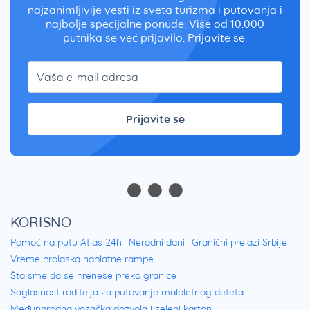
najzanimljivije vesti iz sveta turizma i putovanja i
najbolje specijalne ponude. Više od 10.000
putnika se već prijavilo. Prijavite se.
Prijavite se
KORISNO
Pomoć na putu Atlas 24h
Neradni dani
Granični prelazi Srbije
Vreme prolaska naplatne rampe
Šta sme da se prenese preko granice
Saglasnost roditelja za putovanje maloletnog deteta
Međunarodna vozačka dozvola i zeleni karton