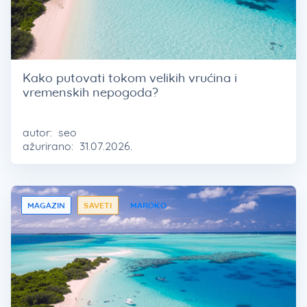
Kako putovati tokom velikih vrućina i
vremenskih nepogoda?
autor:
seo
ažurirano:
31.07.2026.
MAGAZIN
SAVETI
MAROKO