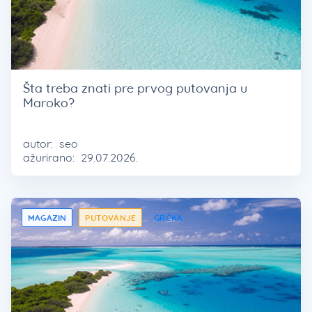
Šta treba znati pre prvog putovanja u
Maroko?
autor:
seo
ažurirano:
29.07.2026.
MAGAZIN
PUTOVANJE
GRČKA