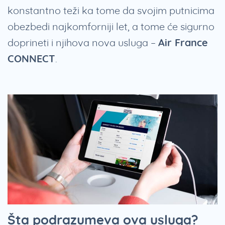
konstantno teži ka tome da svojim putnicima
obezbedi najkomforniji let, a tome će sigurno
doprineti i njihova nova usluga –
Air France
CONNECT
.
Šta podrazumeva ova usluga?