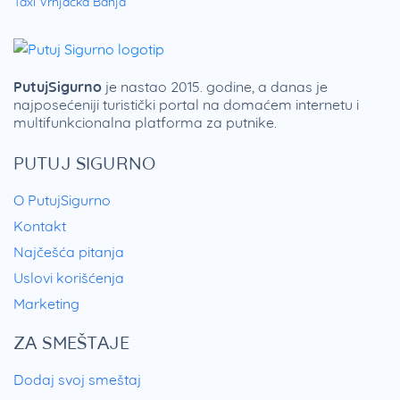
Taxi Vrnjačka Banja
PutujSigurno
je nastao 2015. godine, a danas je
najposećeniji turistički portal na domaćem internetu i
multifunkcionalna platforma za putnike.
PUTUJ SIGURNO
O PutujSigurno
Kontakt
Najčešća pitanja
Uslovi korišćenja
Marketing
ZA SMEŠTAJE
Dodaj svoj smeštaj