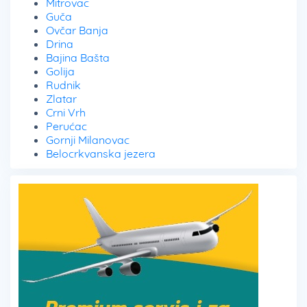
Mitrovac
Guča
Ovčar Banja
Drina
Bajina Bašta
Golija
Rudnik
Zlatar
Crni Vrh
Perućac
Gornji Milanovac
Belocrkvanska jezera