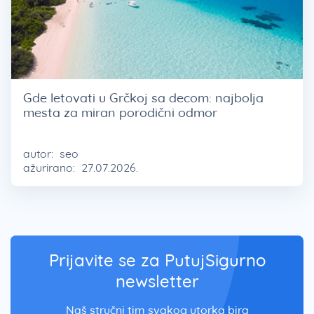
Gde letovati u Grčkoj sa decom: najbolja
mesta za miran porodični odmor
autor:
seo
ažurirano:
27.07.2026.
Prijavite se za PutujSigurno
newsletter
Naš stručni tim svakog utorka bira