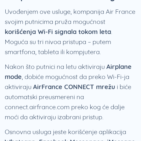
Uvođenjem ove usluge, kompanija Air France
svojim putnicima pruža mogućnost
korišćenja Wi-Fi signala tokom leta
.
Moguća su tri nivoa pristupa – putem
smartfona, tableta ili kompjutera.
Nakon što putnici na letu aktiviraju
Airplane
mode
, dobiće mogućnost da preko Wi-Fi-ja
aktiviraju
AirFrance CONNECT mrežu
i biće
automatski preusmereni na
connect.airfrance.com preko kog će dalje
moći da aktiviraju izabrani pristup.
Osnovna usluga jeste korišćenje aplikacija