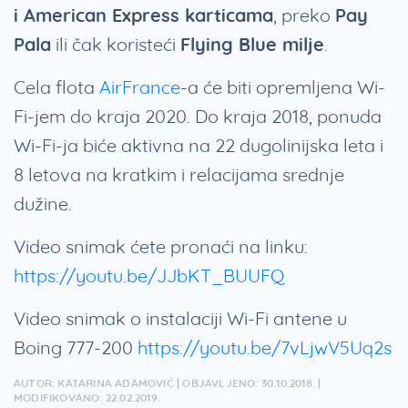
i American Express karticama
, preko
Pay
Pala
ili čak koristeći
Flying Blue milje
.
Cela flota
AirFrance
-a će biti opremljena Wi-
Fi-jem do kraja 2020. Do kraja 2018, ponuda
Wi-Fi-ja biće aktivna na 22 dugolinijska leta i
8 letova na kratkim i relacijama srednje
dužine.
Video snimak ćete pronaći na linku:
https://youtu.be/JJbKT_BUUFQ
Video snimak o instalaciji Wi-Fi antene u
Boing 777-200
https://youtu.be/7vLjwV5Uq2s
AUTOR: KATARINA ADAMOVIĆ | OBJAVLJENO: 30.10.2018. |
MODIFIKOVANO: 22.02.2019.