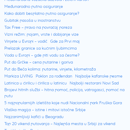
Međunarodno putno osiguranje
Kako dobiti besplatno putno osiguranje?
Gubitak pasoša u inostranstvu
Tax Free – pravo na povraćaj poreza
Vizni režim: pojam, vrste i dobijanje vize
Vinjete u Evropi – vodič
Gde za Prvi maj
Prelazak granice sa kućnim ljubimcima
Voda u Evropi – gde piti vodu sa česme?
Put do Grčke – cena putarine i goriva
Put do Beča kolima: putarine, vinjete, kilometraža
Markiza LIVING
Poklon za rođendan
Najbolje kafanske pesme
Latinica u ćirilicu i ćirilica u latinicu
Najbolji restorani Novi Sad
Brojevi hitnih službi – hitna pomoć, policija, vatrogasci, pomoć na
putu
5 najpopularnijih izletišta koje nudi Nacionalni park Fruška Gora
Vlaška magija – istine i mitovi istočne Srbije
Najzanimljiviji kafići u Beogradu
Top 20 vikend putovanja – Najlepša mesta u Srbiji za vikend