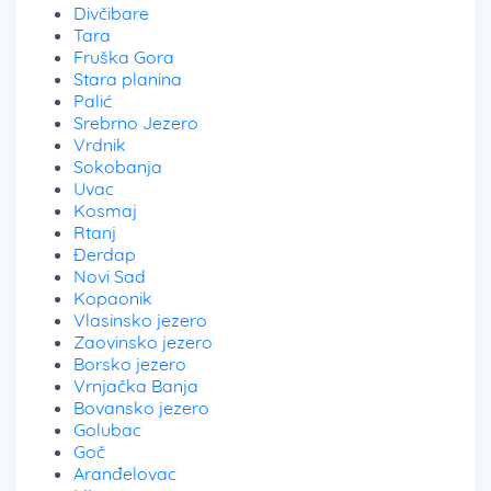
Divčibare
Tara
Fruška Gora
Stara planina
Palić
Srebrno Jezero
Vrdnik
Sokobanja
Uvac
Kosmaj
Rtanj
Đerdap
Novi Sad
Kopaonik
Vlasinsko jezero
Zaovinsko jezero
Borsko jezero
Vrnjačka Banja
Bovansko jezero
Golubac
Goč
Aranđelovac