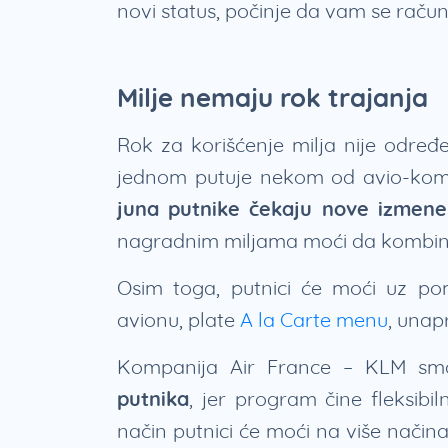
novi status, počinje da vam se rač
Milje nemaju rok trajanja
Rok za korišćenje milja nije određ
jednom putuje nekom od avio-komp
juna putnike čekaju nove izmene
nagradnim miljama moći da kombin
Osim toga, putnici će moći uz po
avionu, plate
A la Carte menu
, unap
Kompanija Air France – KLM s
putnika
, jer program čine fleksibil
način putnici će moći na više način