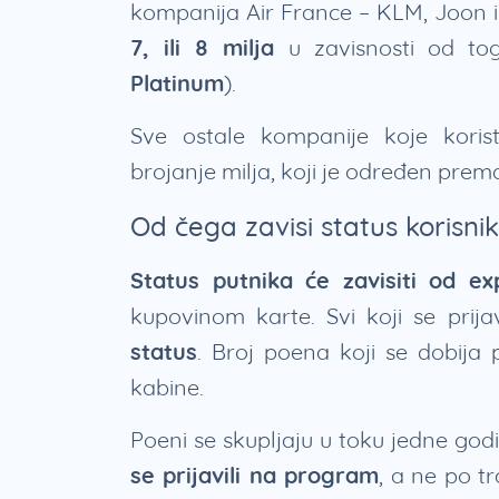
kompanija Air France – KLM, Joon 
7, ili 8 milja
u zavisnosti od tog
Platinum
).
Sve ostale kompanije koje kori
brojanje milja, koji je određen prema
Od čega zavisi status korisn
Status putnika će zavisiti od e
kupovinom karte. Svi koji se pri
status
. Broj poena koji se dobija 
kabine.
Poeni se skupljaju u toku jedne go
se prijavili na program
, a ne po t