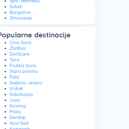
Spa i Wellness
Salaši
Bungalovi
Zimovanje
Popularne destinacije
Crna Gora
Zlatibor
Divčibare
Tara
Fruška Gora
Stara planina
Palić
Srebrno Jezero
Vrdnik
Sokobanja
Uvac
Kosmaj
Rtanj
Đerdap
Novi Sad
Kopaonik