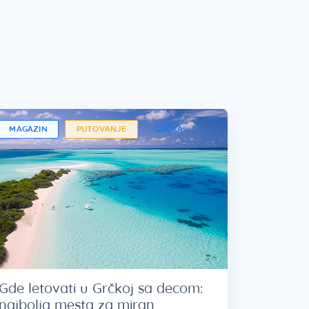
MAGAZIN
PUTOVANJE
GRČKA
Gde letovati u Grčkoj sa decom:
najbolja mesta za miran