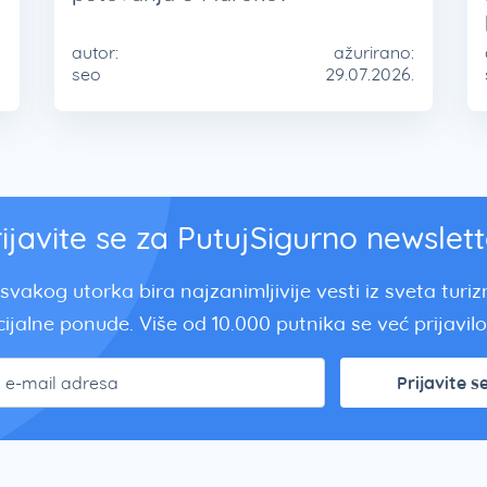
:
autor:
ažurirano:
.
seo
29.07.2026.
rijavite se za PutujSigurno newslett
svakog utorka bira najzanimljivije vesti iz sveta turi
ijalne ponude. Više od 10.000 putnika se već prijavilo.
Prijavite s