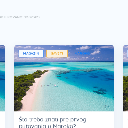
DIFIKOVANO: 22.02.2019.
MAGAZIN
SAVETI
MAROKO
Šta treba znati pre prvog
putovanja u Maroko?