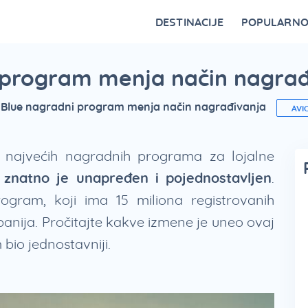
DESTINACIJE
POPULARN
Vrnjačka Banja
Bovansko jezero
Ovčar Banja
Bajina Bašta
Gornji Milanovac
Belocrkvanska jezera
Restorani na Zlatiboru i specijaliteti
Fruška Gora – kulturna riznica Srbije
Divčibare kao atraktivna destinacija
Vidikovci na Tari za najlepši p
i program menja način nagrađ
g Blue nagradni program menja način nagrađivanja
AVI
d najvećih nagradnih programa za lojalne
,
znatno je unapređen i pojednostavljen
.
ogram, koji ima 15 miliona registrovanih
panija. Pročitajte kakve izmene je uneo ovaj
bio jednostavniji.