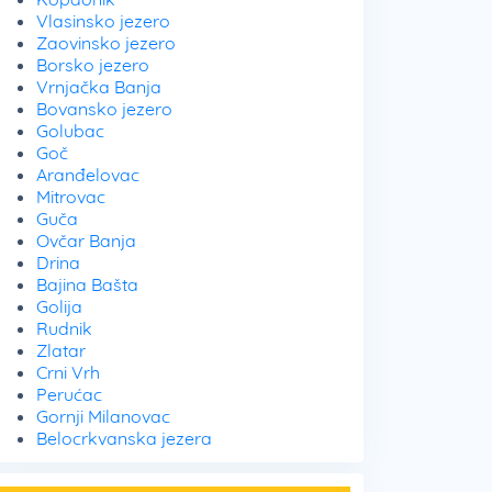
Vlasinsko jezero
Zaovinsko jezero
Borsko jezero
Vrnjačka Banja
Bovansko jezero
Golubac
Goč
Aranđelovac
Mitrovac
Guča
Ovčar Banja
Drina
Bajina Bašta
Golija
Rudnik
Zlatar
Crni Vrh
Perućac
Gornji Milanovac
Belocrkvanska jezera