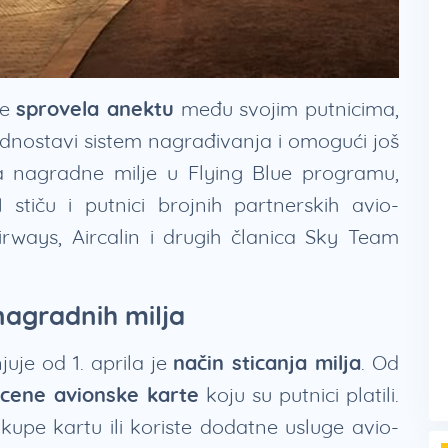
je
sprovela anektu
među svojim putnicima,
ednostavi sistem nagrađivanja i omogući još
da nagradne milje u Flying Blue programu,
M
stiču i putnici brojnih partnerskih avio-
ways, Aircalin i drugih članica Sky Team
nagradnih milja
uje od 1. aprila je
način sticanja milja
. Od
 cene avionske karte
koju su putnici platili.
i kupe kartu ili koriste dodatne usluge avio-