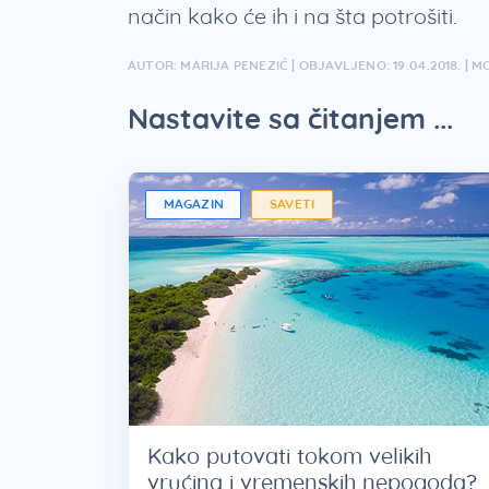
način kako će ih i na šta potrošiti.
AUTOR: MARIJA PENEZIĆ | OBJAVLJENO: 19.04.2018. | MO
Nastavite sa čitanjem ...
MAGAZIN
SAVETI
Kako putovati tokom velikih
vrućina i vremenskih nepogoda?