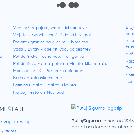
Broj
Vizni režim: pojam, vrste i dobijanje vize
pom
Vinjete u Evropi – vodič
Gde za Prvi maj
5 na
Prelazak granice sa kućnim ljubimcima
Fru
Voda u Evropi – gde piti vodu sa česme?
Vlaš
a
Put do Grčke – cena putarine i goriva
Najz
Put do Beča kolima: putarine, vinjete, kilometraža
Top 
Markiza LIVING
Poklon za rođendan
vike
Najbolje kafanske pesme
Taxi
Latinica u ćirilicu i ćirilica u latinicu
Najbolji restorani Novi Sad
SMEŠTAJE
PutujSigurno
je nastao 2015.
 svoj smeštaj
portal na domaćem internetu
i grešku