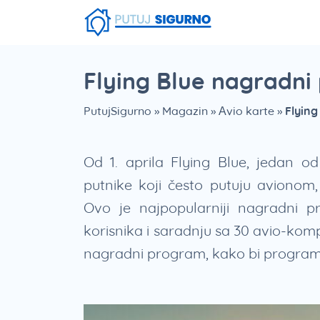
Fruška Gora
Stara planina
Smešna strana putovanja
Srebrno Jezero
Vlasinsko jezero
Zaovinsko jezero
Borsko jezero
Flying Blue nagradn
PutujSigurno
»
Magazin
»
Avio karte
»
Flyin
Od 1. aprila Flying Blue, jedan o
putnike koji često putuju avionom
Ovo je najpopularniji nagradni pr
korisnika i saradnju sa 30 avio-kom
nagradni program, kako bi program 