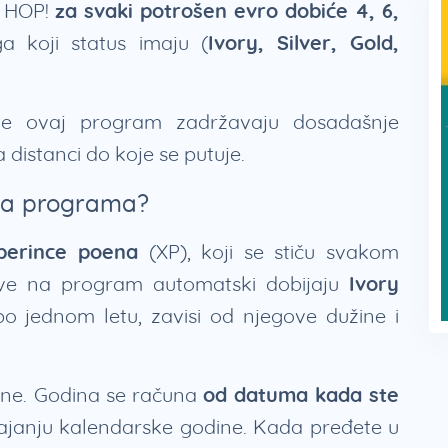
i HOP!
za svaki potrošen evro dobiće 4, 6,
a koji status imaju (
Ivory, Silver, Gold,
ste ovaj program zadržavaju dosadašnje
 distanci do koje se putuje.
ika programa?
xperince poena
(XP), koji se stiču svakom
jave na program automatski dobijaju
Ivory
po jednom letu, zavisi od njegove dužine i
dine. Godina se računa
od datuma kada ste
rajanju kalendarske godine. Kada pređete u