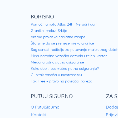
KORISNO
Pomoć na putu Atlas 24h
Neradni dani
Granični prelazi Srbije
Vreme prolaska naplatne rampe
Šta sme da se prenese preko granice
Saglasnost roditelja za putovanje maloletnog detet
Međunarodna vozačka dozvola i zeleni karton
Međunarodno putno osiguranje
Kako dobiti besplatno putno osiguranje?
Gubitak pasoša u inostranstvu
Tax Free – pravo na povraćaj poreza
PUTUJ SIGURNO
ZA 
O PutujSigurno
Dodaj
Kontakt
Prijav