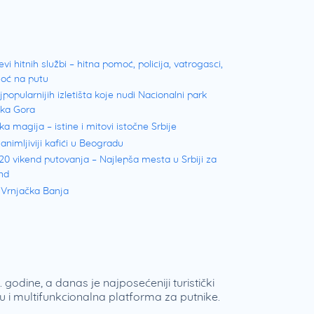
evi hitnih službi – hitna pomoć, policija, vatrogasci,
oć na putu
jpopularnijih izletišta koje nudi Nacionalni park
ška Gora
ka magija – istine i mitovi istočne Srbije
animljiviji kafići u Beogradu
20 vikend putovanja – Najlepša mesta u Srbiji za
nd
 Vrnjačka Banja
 godine, a danas je najposećeniji turistički
 i multifunkcionalna platforma za putnike.