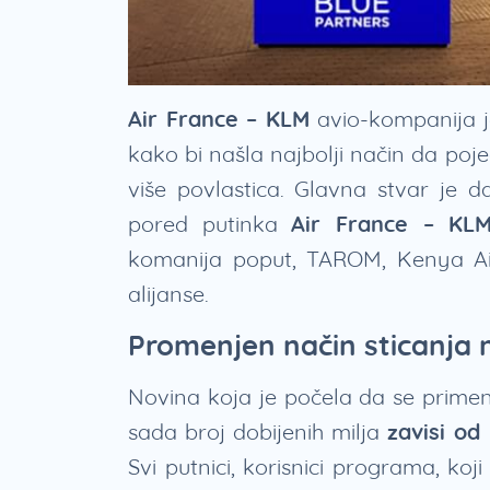
Air France – KLM
avio-kompanija 
kako bi našla najbolji način da poj
više povlastica. Glavna stvar je 
pored putinka
Air France – KL
komanija poput, TAROM, Kenya Air
alijanse.
Promenjen način sticanja 
Novina koja je počela da se primenj
sada broj dobijenih milja
zavisi od
Svi putnici, korisnici programa, koj