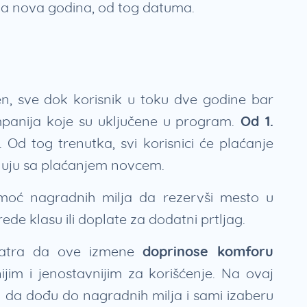
una nova godina, od tog datuma.
en, sve dok korisnik u toku dve godine bar
anija koje su uključene u program.
Od 1.
. Od tog trenutka, svi korisnici će plaćanje
uju sa plaćanjem novcem.
moć nagradnih milja da rezervši mesto u
rede klasu ili doplate za dodatni prtljag.
matra da ove izmene
doprinose komforu
nijim i jenostavnijim za korišćenje. Na ovaj
a da dođu do nagradnih milja i sami izaberu