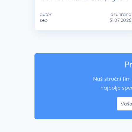
autor:
ažurirano
seo
31.07.2026
P
Naš stručni tim 
najbolje spec