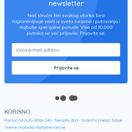
newsletter
Naš stručni tim svakog utorka bira
najzanimljivije vesti iz sveta turizma i putovanja i
najbolje specijalne ponude. Više od 10.000
putnika se već prijavilo. Prijavite se.
Prijavite se
KORISNO
Pomoć na putu Atlas 24h
Neradni dani
Granični prelazi Srbije
Vreme prolaska naplatne rampe