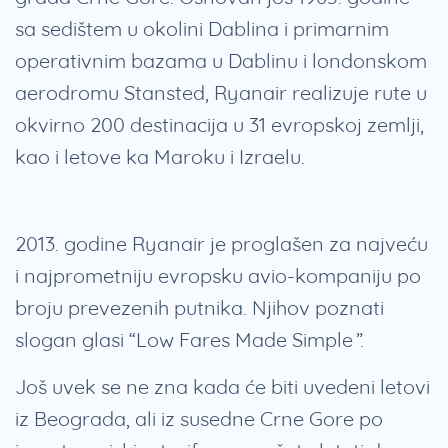
sa sedištem u okolini Dablina i primarnim
operativnim bazama u Dablinu i londonskom
aerodromu Stansted, Ryanair realizuje rute u
okvirno 200 destinacija u 31 evropskoj zemlji,
kao i letove ka Maroku i Izraelu.
2013. godine Ryanair je proglašen za najveću
i najprometniju evropsku avio-kompaniju po
broju prevezenih putnika. Njihov poznati
slogan glasi “Low Fares Made Simple”.
Još uvek se ne zna kada će biti uvedeni letovi
iz Beograda, ali iz susedne Crne Gore po