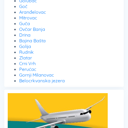
Golubac
Goč
Aranđelovac
Mitrovac
Guča
Ovčar Banja
Drina
Bajina Bašta
Golija
Rudnik
Zlatar
Crni Vrh
Perućac
Gornji Milanovac
Belocrkvanska jezera