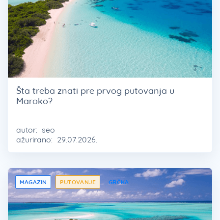
Šta treba znati pre prvog putovanja u
Maroko?
autor:
seo
ažurirano:
29.07.2026.
MAGAZIN
PUTOVANJE
GRČKA