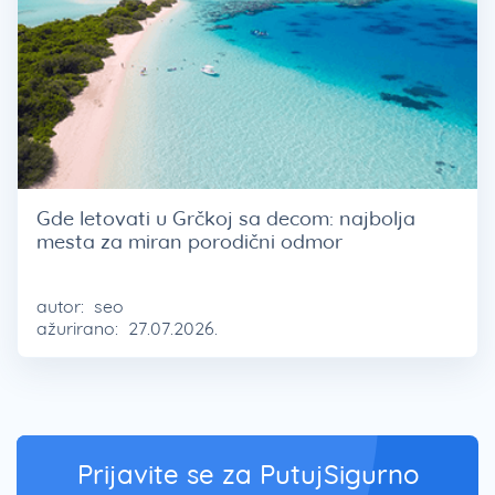
Gde letovati u Grčkoj sa decom: najbolja
mesta za miran porodični odmor
autor:
seo
ažurirano:
27.07.2026.
Prijavite se za PutujSigurno