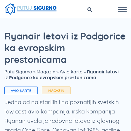
Ryanair letovi iz Podgorice
ka evropskim
prestonicama
PutujSigurno
»
Magazin
»
Avio karte
»
Ryanair letovi
iz Podgorice ka evropskim prestonicama
AVIO KARTE
MAGAZIN
Jedna od najstarijih i najpoznatijih svetskih
low cost avio kompanija, irska kompanija
Ryanair uvela je redovne letove iz glavnog
grada Crne Gore. Osnovan još 1985. godine