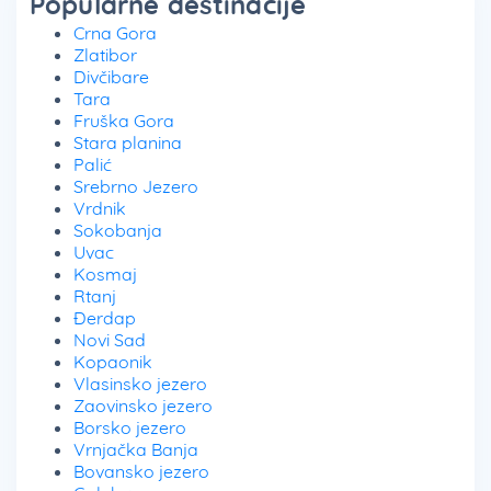
Popularne destinacije
Crna Gora
Zlatibor
Divčibare
Tara
Fruška Gora
Stara planina
Palić
Srebrno Jezero
Vrdnik
Sokobanja
Uvac
Kosmaj
Rtanj
Đerdap
Novi Sad
Kopaonik
Vlasinsko jezero
Zaovinsko jezero
Borsko jezero
Vrnjačka Banja
Bovansko jezero