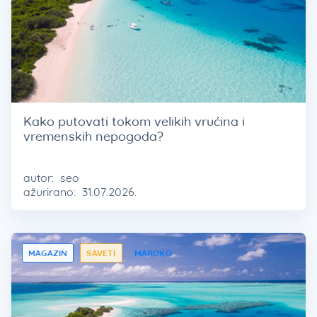
Kako putovati tokom velikih vrućina i
vremenskih nepogoda?
autor:
seo
ažurirano:
31.07.2026.
MAGAZIN
SAVETI
MAROKO