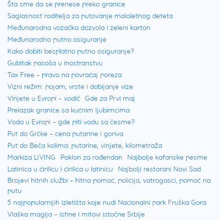
Šta sme da se prenese preko granice
Saglasnost roditelja za putovanje maloletnog deteta
Međunarodna vozačka dozvola i zeleni karton
Međunarodno putno osiguranje
Kako dobiti besplatno putno osiguranje?
Gubitak pasoša u inostranstvu
Tax Free – pravo na povraćaj poreza
Vizni režim: pojam, vrste i dobijanje vize
Vinjete u Evropi – vodič
Gde za Prvi maj
Prelazak granice sa kućnim ljubimcima
Voda u Evropi – gde piti vodu sa česme?
Put do Grčke – cena putarine i goriva
Put do Beča kolima: putarine, vinjete, kilometraža
Markiza LIVING
Poklon za rođendan
Najbolje kafanske pesme
Latinica u ćirilicu i ćirilica u latinicu
Najbolji restorani Novi Sad
Brojevi hitnih službi – hitna pomoć, policija, vatrogasci, pomoć na
putu
5 najpopularnijih izletišta koje nudi Nacionalni park Fruška Gora
Vlaška magija – istine i mitovi istočne Srbije