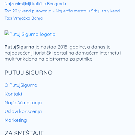
Najzanimljiviji kafići u Beogradu
Top 20 vikend putovanja – Najlepša mesta u Srbiji za vikend
Taxi Vrnjačka Banja
PutujSigurno
je nastao 2015. godine, a danas je
najposećeniji turistički portal na domaćem internetu i
multifunkcionalna platforma za putnike.
PUTUJ SIGURNO
O PutujSigurno
Kontakt
Najčešća pitanja
Uslovi korišćenja
Marketing
ZA SMEŠTAJE