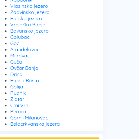
Vlasinsko jezero
Zaovinsko jezero
Borsko jezero
Vrnjačka Banja
Bovansko jezero
Golubac
Goč
Aranđelovac
Mitrovac
Guča
Ovčar Banja
Drina
Bajina Bašta
Golija
Rudnik
Zlatar
Crni Vrh
Perućac
Gornji Milanovac
Belocrkvanska jezera