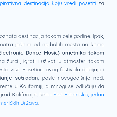
spirativna destinacija koju vredi posetiti
za
 poznata destinacija tokom cele godine. Ipak,
atra jednim od najboljih mesta na kome
lectronic Dance Music) umetnika tokom
na žurci , igrati i uživati u atmosferi tokom
što više. Posetioci ovog festivala dobijaju i
janje sutradan
, posle novogodišnje noći.
eme u Kaliforniji, a mnogi se odlučuju da
rad Kalifornije, kao i
San Francisko, jedan
Američkih Država
.