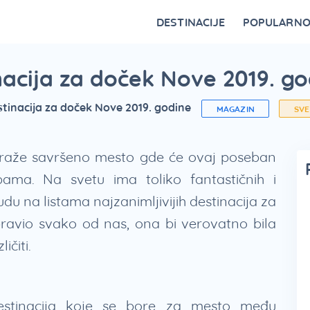
DESTINACIJE
POPULARN
Vrnjačka Banja
Bovansko jezero
Ovčar Banja
Bajina Bašta
Gornji Milanovac
Belocrkvanska jezera
Restorani na Zlatiboru i specijaliteti
Fruška Gora – kulturna riznica Srbije
Divčibare kao atraktivna destinacija
Vidikovci na Tari za najlepši p
nacija za doček Nove 2019. g
stinacija za doček Nove 2019. godine
MAGAZIN
SV
 traže savršeno mesto gde će ovaj poseban
ama. Na svetu ima toliko fantastičnih i
u na listama najzanimljivijih destinacija za
ravio svako od nas, ona bi verovatno bila
ičiti.
 destinacija koje se bore za mesto među