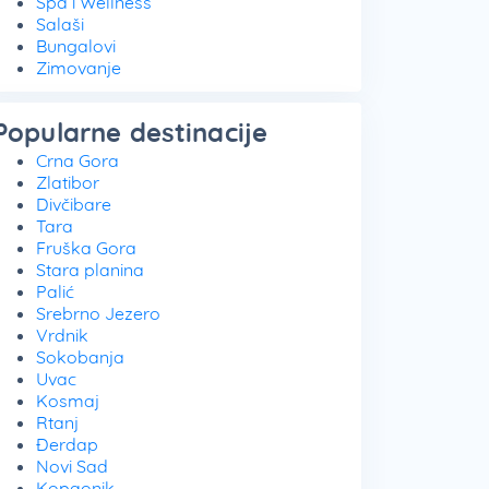
Spa i Wellness
Salaši
Bungalovi
Zimovanje
Popularne destinacije
Crna Gora
Zlatibor
Divčibare
Tara
Fruška Gora
Stara planina
Palić
Srebrno Jezero
Vrdnik
Sokobanja
Uvac
Kosmaj
Rtanj
Đerdap
Novi Sad
Kopaonik