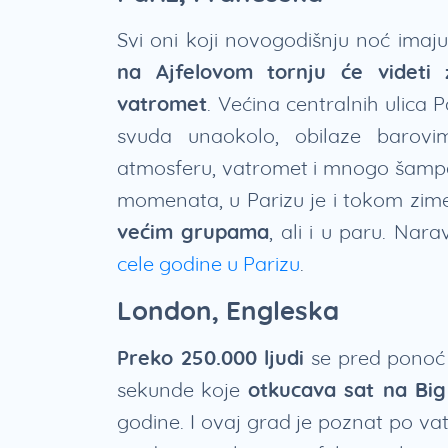
Svi oni koji novogodišnju noć imaju
na Ajfelovom tornju će videti 
vatromet
. Većina centralnih ulica 
svuda unaokolo, obilaze barovim
atmosferu, vatromet i mnogo šampanj
momenata, u Parizu je i tokom zim
većim grupama
, ali i u paru. Na
cele godine u Parizu
.
London, Engleska
Preko 250.000 ljudi
se pred ponoć 
sekunde koje
otkucava sat na Bi
godine. I ovaj grad je poznat po v