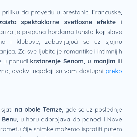
 priliku da provedu u prestonici Francuske,
zaista spektaklarne svetlosne efekte i
Pariza je prepuna hordama turista koji slave
a i klubove, zabavljajući se uz sjajnu
ca. Za sve ljubitelje romantike i intimnijih
e u ponudi
krstarenje Senom, u manjim ili
ravno, ovakvi ugođaji su vam dostupni
preko
sjati
na obale Temze
, gde se uz poslednje
g Benu
, u horu odbrojava do ponoći i Nove
atrometu čije snimke možemo ispratiti putem