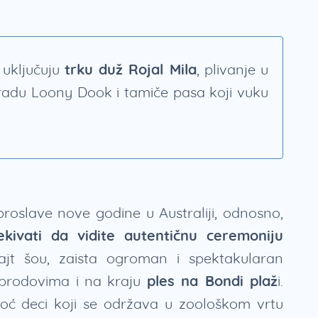
 uključuju
trku duž Rojal Mila
, plivanje u
aradu Loony Dook i tamiče pasa koji vuku
oslave nove godine u Australiji, odnosno,
kivati da vidite autentičnu ceremoniju
ajt šou, zaista ogroman i spektakularan
 brodovima i na kraju
ples na Bondi plaž
i.
oć deci koji se održava u zoološkom vrtu