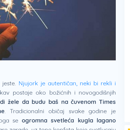
 jeste.
Njujork je autentičan, neki bi rekli i
akav postaje oko božićnih i novogodišnjih
ljudi žele da budu baš na čuvenom Times
ne
. Tradicionalni običaj svake godine je
koga se
ogromna svetleća kugla lagano
re zgrade, uz tone konfeta koje svetlucaju