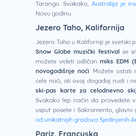
Tarango. Svakako,
Australija je in
Novu godinu.
Jezero Taho, Kalifornija
Jezero Taho u Kaliforniji je svetski
Snow Globe muzički festival
se sm
možete videti odličan
miks EDM (E
novogodišnje noći
. Možete ostati 
cele noći, ali ovaj događaj nudi i ne
ski-pas karte za celodnevno ski
Svakako lep način da provedete vr
usput posete i Sakramento, glavni g
od unikatnijih gradova Sjedinjenih 
Pariz, Francuska