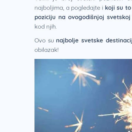
najboljima, a pogledajte i
koji su t
poziciju na ovogodišnjoj svetskoj 
kod njih.
Ovo su
najbolje svetske destinac
obilazak!