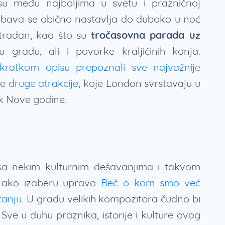
 su među najboljima u svetu i prazničnoj
abava se obično nastavlja do duboko u noć
utradan, kao što su
tročasovna parada uz
u gradu, ali i povorke kraljičinih konja.
ratkom opisu prepoznali sve najvažnije
ke
druge atrakcije
, koje London svrstavaju u
ek Nove godine.
sa nekim kulturnim dešavanjima i takvom
i ako izaberu upravo
Beč o kom smo već
tanju
. U gradu velikih kompozitora čudno bi
Sve u duhu praznika, istorije i kulture ovog