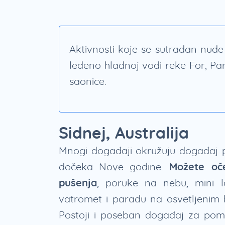
Aktivnosti koje se sutradan nude
ledeno hladnoj vodi reke For, P
saonice.
Sidnej, Australija
Mnogi događaji okružuju događaj pr
dočeka Nove godine.
Možete oče
pušenja
, poruke na nebu, mini l
vatromet i paradu na osvetljenim
Postoji i poseban događaj za pom