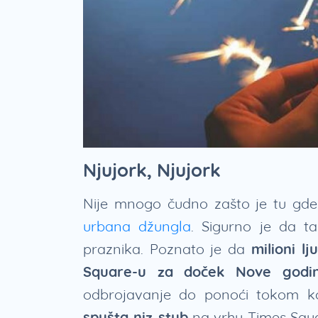
Njujork, Njujork
Nije mnogo čudno zašto je tu gde
urbana džungla
. Sigurno je da t
praznika. Poznato je da
milioni 
Square-u za doček Nove godi
odbrojavanje do ponoći tokom 
spušta niz stub
na vrhu Times Squa