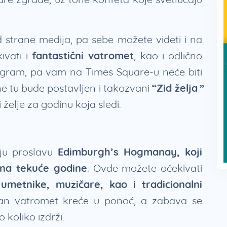
 strane medija, pa sebe možete videti i na
ivati i
fantastični vatromet
, kao i odlično
gram, pa vam na Times Square-u neće biti
e tu bude postavljen i takozvani
“Zid želja”
i želje za godinu koja sledi.
nju proslavu
Edimburgh’s Hogmanay, koji
ana tekuće godine
. Ovde možete očekivati
umetnike, muzičare, kao i tradicionalni
tan vatromet kreće u ponoć, a zabava se
 koliko izdrži.