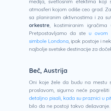
medija, svetlosnim efektima koji
atmosferi kojom odiše ceo grad. Z
sa planiranim aktivnostima i za s
orkestre
, kostimiranim igračima 
Pretpostavljamo da ste
u ovom k
simbole Londona
, ipak postoje i ne
najbolje svetske destinacije za doč
Beč, Austrija
Oni koje žele da budu na mestu 
proslavom, sigurno neće pogrešit
detaljno pisali, kada su praznici u pi
bilo da ne postoji takvo dešavanje. 