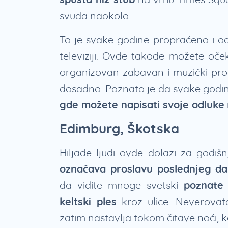
svuda naokolo.
To je svake godine propraćeno i od
televiziji. Ovde takođe možete oček
organizovan zabavan i muzički pro
dosadno. Poznato je da svake godin
gde možete napisati svoje odluke
Edimburg, Škotska
Hiljade ljudi ovde dolazi za godiš
označava proslavu poslednjeg d
da vidite mnoge svetski
poznate 
keltski ples
kroz ulice. Neverova
zatim nastavlja tokom čitave noći, ko