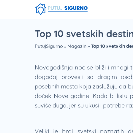
Fruška Gora
Stara planina
Smešna strana putovanja
Srebrno Jezero
Vlasinsko jezero
Zaovinsko jezero
Borsko jezero
Top 10 svetskih desti
PutujSigurno
»
Magazin
»
Top 10 svetskih de
Novogodišnja noć se bliži i mnogi
događaj provesti sa dragim osob
posebnih mesta koja zaslužuju da bud
doček Nove godine. Kada bi listu p
suviše duga, jer su ukusi i potrebe razl
Veliki je broj svetski poznatih