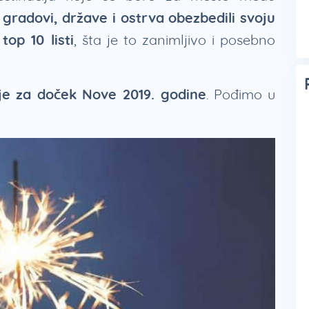
o gradovi, države i ostrva obezbedili svoju
top 10 listi
, šta je to zanimljivo i posebno
ije za doček Nove 2019. godine
. Pođimo u