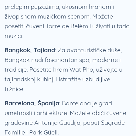
prelepim pejzažima, ukusnom hranom i
živopisnom muzičkom scenom. Možete
posetiti čuveni Torre de Belém i uživati u fado
muzici.
Bangkok, Tajland
: Za avanturističke duše,
Bangkok nudi fascinantan spoj moderne i
tradicije. Posetite hram Wat Pho, uživajte u
tajlandskoj kuhinji i istražite uzbudljive
tržnice.
Barcelona, Španija
: Barcelona je grad
umetnosti i arhitekture. Možete obići čuvene
građevine Antonija Gaudija, poput Sagrade
Famílie i Park Güell.