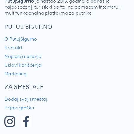
PutujSigurno
je nastao 2015. godine, a danas je
najposećeniji turistički portal na domaćem internetu i
multifunkcionalna platforma za putnike.
PUTUJ SIGURNO
O PutujSigurno
Kontakt
Najčešća pitanja
Uslovi korišćenja
Marketing
ZA SMEŠTAJE
Dodaj svoj smeštaj
Prijavi grešku