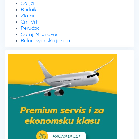
Golija
Rudnik
Zlatar
Crni Vrh
Perućac
Gornji Milanovac
Belocrkvanska jezera