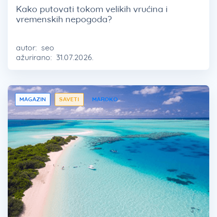
Kako putovati tokom velikih vrućina i
vremenskih nepogoda?
autor:
seo
ažurirano:
31.07.2026.
MAGAZIN
SAVETI
MAROKO