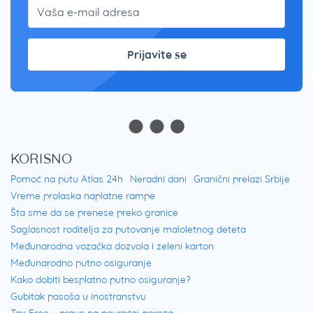
Prijavite se
KORISNO
Pomoć na putu Atlas 24h
Neradni dani
Granični prelazi Srbije
Vreme prolaska naplatne rampe
Šta sme da se prenese preko granice
Saglasnost roditelja za putovanje maloletnog deteta
Međunarodna vozačka dozvola i zeleni karton
Međunarodno putno osiguranje
Kako dobiti besplatno putno osiguranje?
Gubitak pasoša u inostranstvu
Tax Free – pravo na povraćaj poreza