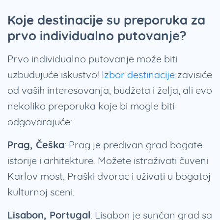
Koje destinacije su preporuka za
prvo individualno putovanje?
Prvo individualno putovanje može biti
uzbuđujuće iskustvo!
Izbor destinacije
zavisiće
od vaših interesovanja, budžeta i želja, ali evo
nekoliko preporuka koje bi mogle biti
odgovarajuće:
Prag, Češka
: Prag je predivan grad bogate
istorije i arhitekture. Možete istraživati čuveni
Karlov most, Praški dvorac i uživati u bogatoj
kulturnoj sceni.
Lisabon, Portugal
: Lisabon je sunčan grad sa