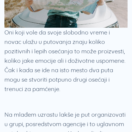
Oni koji vole da svoje slobodno vreme i
novac ulažu u putovanja znaju koliko
pozitivnih i lepih osećanja to može proizvesti,
koliko jake emocije ali i doživotne uspomene.
Čak i kada se ide na isto mesto dva puta
mogu se stvoriti potpuno drugi osećaji i
trenuci za pamćenje.
Na mlađem uzrastu lakše je put organizovati
u grupi, posredstvom agencije i to uglavnom