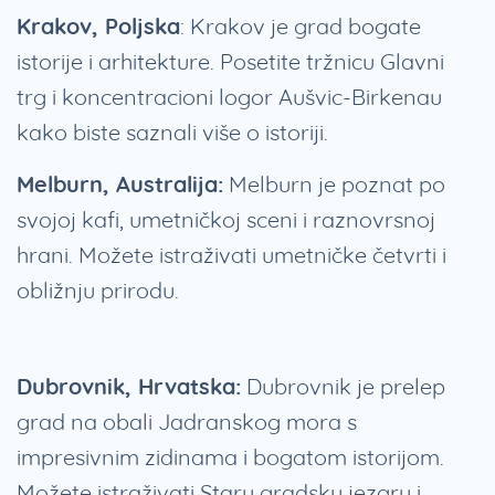
Krakov, Poljska
: Krakov je grad bogate
istorije i arhitekture. Posetite tržnicu Glavni
trg i koncentracioni logor Aušvic-Birkenau
kako biste saznali više o istoriji.
Melburn, Australija:
Melburn je poznat po
svojoj kafi, umetničkoj sceni i raznovrsnoj
hrani. Možete istraživati umetničke četvrti i
obližnju prirodu.
Dubrovnik, Hrvatska:
Dubrovnik je prelep
grad na obali Jadranskog mora s
impresivnim zidinama i bogatom istorijom.
Možete istraživati Staru gradsku jezgru i