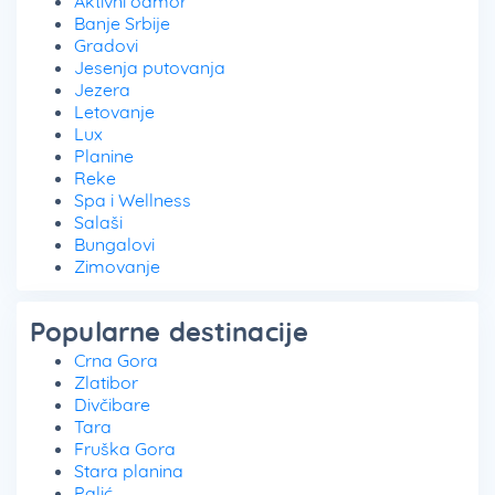
Aktivni odmor
Banje Srbije
Gradovi
Jesenja putovanja
Jezera
Letovanje
Lux
Planine
Reke
Spa i Wellness
Salaši
Bungalovi
Zimovanje
Popularne destinacije
Crna Gora
Zlatibor
Divčibare
Tara
Fruška Gora
Stara planina
Palić