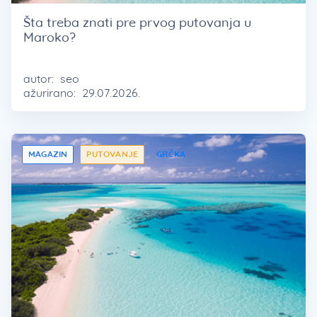
Šta treba znati pre prvog putovanja u
Maroko?
autor:
seo
ažurirano:
29.07.2026.
MAGAZIN
PUTOVANJE
GRČKA