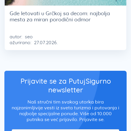
Gde letovati u Grčkoj sa decom: najbolja
mesta za miran porodični odmor
autor:
seo
ažurirano:
27.07.2026.
Prijavite se za PutujSigurno
newsletter
Naš stručni tim svakog utorka bira
najzanimljivije vesti iz sveta turizma i putovanja i
najbolje specijalne ponude. Više od 10.000
putnika se već prijavilo. Prijavite se.