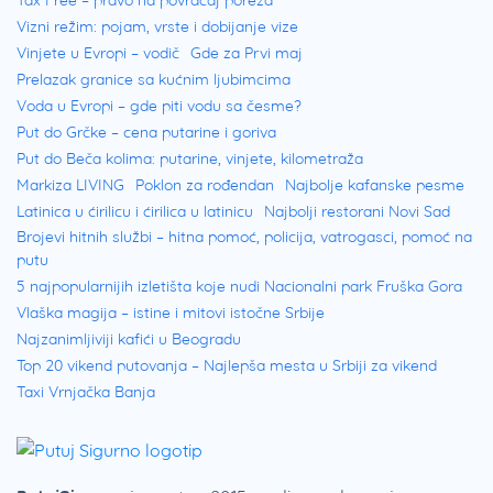
Vizni režim: pojam, vrste i dobijanje vize
Vinjete u Evropi – vodič
Gde za Prvi maj
Prelazak granice sa kućnim ljubimcima
Voda u Evropi – gde piti vodu sa česme?
Put do Grčke – cena putarine i goriva
Put do Beča kolima: putarine, vinjete, kilometraža
Markiza LIVING
Poklon za rođendan
Najbolje kafanske pesme
Latinica u ćirilicu i ćirilica u latinicu
Najbolji restorani Novi Sad
Brojevi hitnih službi – hitna pomoć, policija, vatrogasci, pomoć na
putu
5 najpopularnijih izletišta koje nudi Nacionalni park Fruška Gora
Vlaška magija – istine i mitovi istočne Srbije
Najzanimljiviji kafići u Beogradu
Top 20 vikend putovanja – Najlepša mesta u Srbiji za vikend
Taxi Vrnjačka Banja