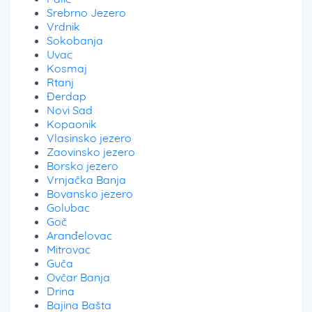
Srebrno Jezero
Vrdnik
Sokobanja
Uvac
Kosmaj
Rtanj
Đerdap
Novi Sad
Kopaonik
Vlasinsko jezero
Zaovinsko jezero
Borsko jezero
Vrnjačka Banja
Bovansko jezero
Golubac
Goč
Aranđelovac
Mitrovac
Guča
Ovčar Banja
Drina
Bajina Bašta