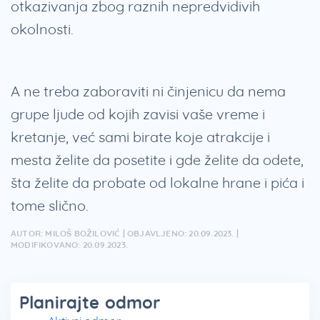
otkazivanja zbog raznih nepredvidivih
okolnosti.
A ne treba zaboraviti ni činjenicu da nema
grupe ljude od kojih zavisi vaše vreme i
kretanje, već sami birate koje atrakcije i
mesta želite da posetite i gde želite da odete,
šta želite da probate od lokalne hrane i pića i
tome slično.
AUTOR: MILOŠ BOŽILOVIĆ | OBJAVLJENO: 20.09.2023. |
MODIFIKOVANO: 20.09.2023.
Planirajte odmor