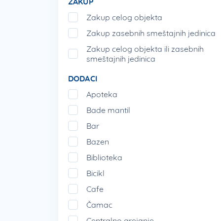
ZAKUP
Zakup celog objekta
Zakup zasebnih smeštajnih jedinica
Zakup celog objekta ili zasebnih
smeštajnih jedinica
DODACI
Apoteka
Bade mantil
Bar
Bazen
Biblioteka
Bicikl
Cafe
Čamac
Centralno grejanje