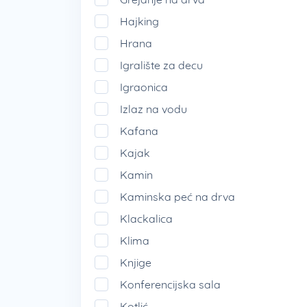
Hajking
Hrana
Igralište za decu
Igraonica
Izlaz na vodu
Kafana
Kajak
Kamin
Kaminska peć na drva
Klackalica
Klima
Knjige
Konferencijska sala
Kotlić