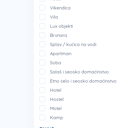
Vikendica
Vila
Lux objekti
Brvnara
Splav / kućica na vodi
Apartman
Soba
Salaš i seosko domaćinstvo
Etno selo i seosko domaćinstvo
Hotel
Hostel
Motel
Kamp