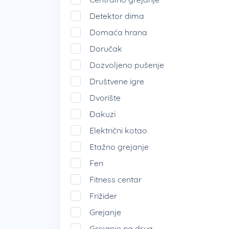
Detektor dima
Domaća hrana
Doručak
Dozvoljeno pušenje
Društvene igre
Dvorište
Đakuzi
Električni kotao
Etažno grejanje
Fen
Fitness centar
Frižider
Grejanje
Grejanje na drva