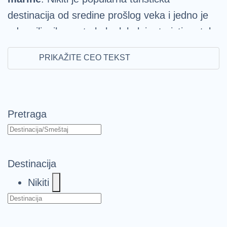
destinacija od sredine prošlog veka i jedno je
od omiljenih mesta kako lokalnim turistima tako
i trancima.
Ukoliko i vi želite da obiđete ovo
PRIKAŽITE CEO TEKST
grčko mestašce, pogledajte neke od
ponuda turističkih agencija izlistanih na
našem sajtu
.
Pretraga
Nikiti smeštaj
Halkidiki je popularna letnja turistička
Destinacija
destinacija
od kasnih 1950-ih godina kada su
Nikiti
ljudi iz Soluna počeli da provode svoje godišnje
odmore u primorskim selima kao što je na
primer Nikiti. U početku su turisti odsedali u