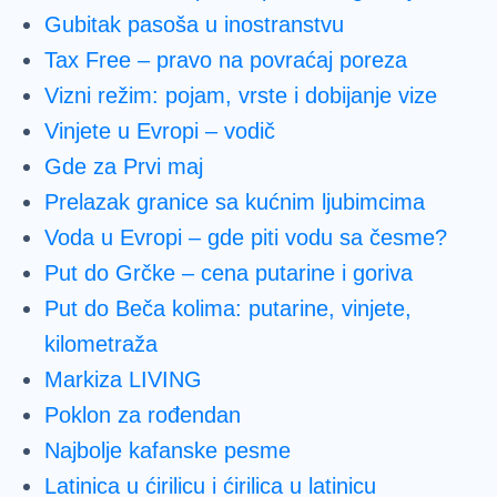
Gubitak pasoša u inostranstvu
Tax Free – pravo na povraćaj poreza
Vizni režim: pojam, vrste i dobijanje vize
Vinjete u Evropi – vodič
Gde za Prvi maj
Prelazak granice sa kućnim ljubimcima
Voda u Evropi – gde piti vodu sa česme?
Put do Grčke – cena putarine i goriva
Put do Beča kolima: putarine, vinjete,
kilometraža
Markiza LIVING
Poklon za rođendan
Najbolje kafanske pesme
Latinica u ćirilicu i ćirilica u latinicu