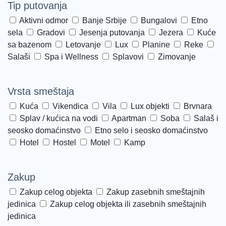
Tip putovanja
privatnim domovima lokalaca, ali je sa velikim
Aktivni odmor
Banje Srbije
Bungalovi
Etno
turističkim bumom 80-ih godina došlo do
sela
Gradovi
Jesenja putovanja
Jezera
Kuće
izgradnje brojnih smeštajnih kapaciteta.
sa bazenom
Letovanje
Lux
Planine
Reke
Salaši
Spa i Wellness
Splavovi
Zimovanje
Kada je u pitanju Nikiti hoteli koji se nalaze
variraju od izuzetno luksuznih do onih sa
Vrsta smeštaja
skromnijom ponudom smeštajnih objekata
Kuća
Vikendica
Vila
Lux objekti
Brvnara
i pristupačnijoj ceni široj populaciji
. Sitonija
Splav / kućica na vodi
Apartman
Soba
Salaš i
apartmani su pristupačnija varijanta, ali
seosko domaćinstvo
Etno selo i seosko domaćinstvo
Hotel
Hostel
Motel
Kamp
jednako kvalietan smeštaj za sve one koji žele
da provedu savršen odmor na ovom čarobnom
Zakup
poluostrvu.
Zakup celog objekta
Zakup zasebnih smeštajnih
Nikiti plaža
jedinica
Zakup celog objekta ili zasebnih smeštajnih
jedinica