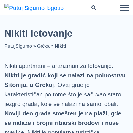
Nikiti letovanje
PutujSigurno
»
Grčka
»
Nikiti
Nikiti apartmani – aranžman za letovanje:
Nikiti je gradić koji se nalazi na poluostrvu
Sitonija, u Grčkoj
. Ovaj grad je
karakterističan po tome što je sačuvao staro
jezgro grada, koje se nalazi na samoj obali.
Noviji deo grada smešten je na plaži, gde
se nalaze i brojni ribarski brodovi i nove
marine
. Nikiti je popularna turistička