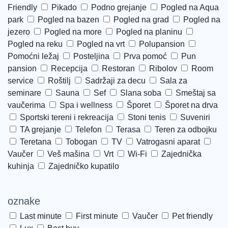
od najlepših u Nikitiju.
Friendly
Pikado
Podno grejanje
Pogled na Aqua
park
Pogled na bazen
Pogled na grad
Pogled na
Tripotamos
je plaža koja se sastoji iz dva
jezero
Pogled na more
Pogled na planinu
dela. Neuređenog bez gužve i uređenog isped
Pogled na reku
Pogled na vrt
Polupansion
Pomoćni ležaj
Posteljina
Prva pomoć
Pun
kampa Castello. Ova plaža nije puno posećena
pansion
Recepcija
Restoran
Ribolov
Room
i pogodna je za one koji ne žele gužvu na plaži.
service
Roštilj
Sadržaji za decu
Sala za
Paradisos plaža
se nalazi u “predgrađu” Neos
seminare
Sauna
Sef
Slana soba
Smeštaj sa
vaučerima
Spa i wellness
Šporet
Šporet na drva
Marmarasa i ona više služi gostima koji su
Sportski tereni i rekreacija
Stoni tenis
Suveniri
smešteni u apartmanima uz plažu nego
TA grejanje
Telefon
Terasa
Teren za odbojku
posetiocima sa strane.
Teretana
Tobogan
TV
Vatrogasni aparat
Vaučer
Veš mašina
Vrt
Wi-Fi
Zajednička
Nikiti last minute
kuhinja
Zajedničko kupatilo
Last minute Nikiti ponude itekako su
oznake
popularne kod mnogih turista
, s obzirom na
Last minute
First minute
Vaučer
Pet friendly