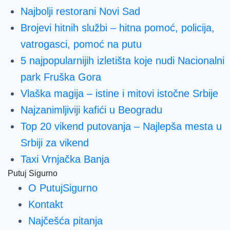
Najbolji restorani Novi Sad
Brojevi hitnih službi – hitna pomoć, policija,
vatrogasci, pomoć na putu
5 najpopularnijih izletišta koje nudi Nacionalni
park Fruška Gora
Vlaška magija – istine i mitovi istočne Srbije
Najzanimljiviji kafići u Beogradu
Top 20 vikend putovanja – Najlepša mesta u
Srbiji za vikend
Taxi Vrnjačka Banja
Putuj Sigurno
O PutujSigurno
Kontakt
Najčešća pitanja