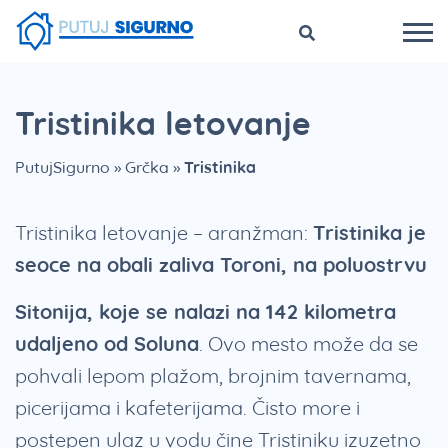
Tristinika letovanje
PutujSigurno
»
Grčka
»
Tristinika
Tristinika letovanje – aranžman:
Tristinika je
seoce na obali zaliva Toroni, na poluostrvu
Sitonija, koje se nalazi na 142 kilometra
udaljeno od Soluna
. Ovo mesto može da se
pohvali lepom plažom, brojnim tavernama,
picerijama i kafeterijama. Čisto more i
postepen ulaz u vodu čine Tristiniku izuzetno