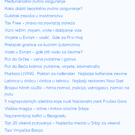
Međunarodno putno osiguranje
Kako dobiti besplatno putno osiguranje?
Plaža Tristinika nema plićak koji je
Gubitak pasoša u inostranstvu
karakterističan za mnoge druge plaže u
Tax Free – pravo na povraćaj poreza
Vizni režim: pojam, vrste i dobijanje vize
Grčkoj
, pa samim tim i nije toliko atraktivna
Vinjete u Evropi – vodič
Gde za Prvi maj
za porodice sa malom decom. Iako ima
Prelazak granice sa kućnim ljubimcima
peščano dno, velika dubina nastupa već
Voda u Evropi – gde piti vodu sa česme?
Put do Grčke – cena putarine i goriva
nakon metar ili dva od ulaska u vodu, pa je
Put do Beča kolima: putarine, vinjete, kilometraža
tako ova plaža pogodnija za iskusnije plivače.
Markiza LIVING
Poklon za rođendan
Najbolje kafanske pesme
Latinica u ćirilicu i ćirilica u latinicu
Najbolji restorani Novi Sad
Smeštaj na Tristinika plaži
Brojevi hitnih službi – hitna pomoć, policija, vatrogasci, pomoć na
putu
5 najpopularnijih izletišta koje nudi Nacionalni park Fruška Gora
Tristinika plaža nema previše veliki broj
Vlaška magija – istine i mitovi istočne Srbije
smeštajnih objekata, tu se nalazi nekoliko
Najzanimljiviji kafići u Beogradu
hotela i privatnih vila, ali je zato kvalitet
Top 20 vikend putovanja – Najlepša mesta u Srbiji za vikend
Taxi Vrnjačka Banja
usluge u svakom od njih na vrhunskom