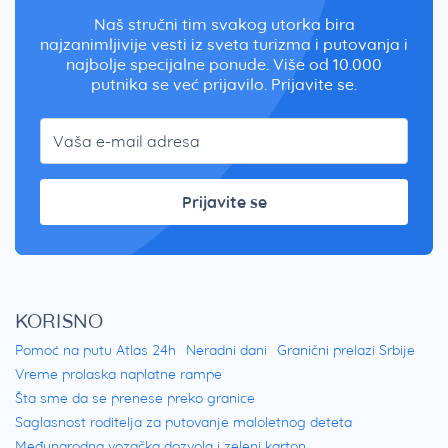
Naš stručni tim svakog utorka bira
najzanimljivije vesti iz sveta turizma i putovanja i
najbolje specijalne ponude. Više od 10.000
putnika se već prijavilo. Prijavite se.
Prijavite se
KORISNO
Pomoć na putu Atlas 24h
Neradni dani
Granični prelazi Srbije
Vreme prolaska naplatne rampe
Šta sme da se prenese preko granice
Saglasnost roditelja za putovanje maloletnog deteta
Međunarodna vozačka dozvola i zeleni karton