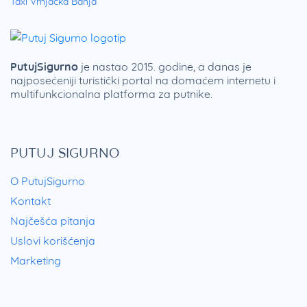
Taxi Vrnjačka Banja
PutujSigurno
je nastao 2015. godine, a danas je
najposećeniji turistički portal na domaćem internetu i
multifunkcionalna platforma za putnike.
PUTUJ SIGURNO
O PutujSigurno
Kontakt
Najčešća pitanja
Uslovi korišćenja
Marketing