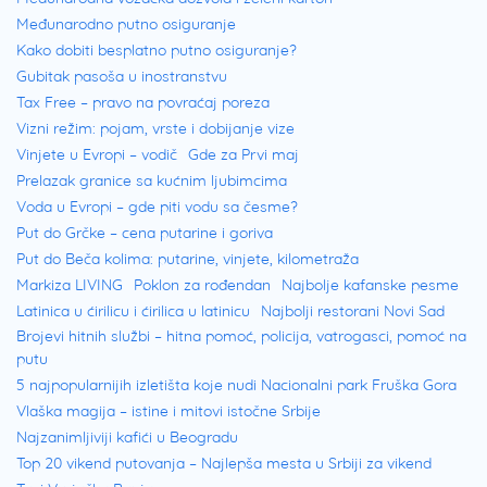
Međunarodno putno osiguranje
Kako dobiti besplatno putno osiguranje?
Gubitak pasoša u inostranstvu
Tax Free – pravo na povraćaj poreza
Vizni režim: pojam, vrste i dobijanje vize
Vinjete u Evropi – vodič
Gde za Prvi maj
Prelazak granice sa kućnim ljubimcima
Voda u Evropi – gde piti vodu sa česme?
Put do Grčke – cena putarine i goriva
Put do Beča kolima: putarine, vinjete, kilometraža
Markiza LIVING
Poklon za rođendan
Najbolje kafanske pesme
Latinica u ćirilicu i ćirilica u latinicu
Najbolji restorani Novi Sad
Brojevi hitnih službi – hitna pomoć, policija, vatrogasci, pomoć na
putu
5 najpopularnijih izletišta koje nudi Nacionalni park Fruška Gora
Vlaška magija – istine i mitovi istočne Srbije
Najzanimljiviji kafići u Beogradu
Top 20 vikend putovanja – Najlepša mesta u Srbiji za vikend