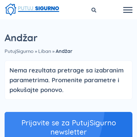
Andžar
PutujSigurno
»
Liban
»
Andžar
Nema rezultata pretrage sa izabranim
parametrima. Promenite parametre i
pokušajte ponovo.
Prijavite se za PutujSigurno
newsletter