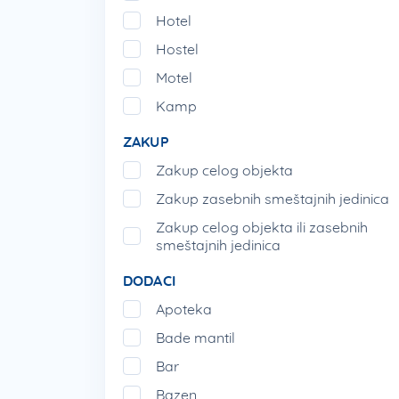
Hotel
Hostel
Motel
Kamp
ZAKUP
Zakup celog objekta
Zakup zasebnih smeštajnih jedinica
Zakup celog objekta ili zasebnih
smeštajnih jedinica
DODACI
Apoteka
Bade mantil
Bar
Bazen