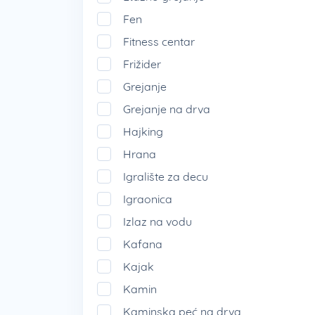
Fen
Fitness centar
Frižider
Grejanje
Grejanje na drva
Hajking
Hrana
Igralište za decu
Igraonica
Izlaz na vodu
Kafana
Kajak
Kamin
Kaminska peć na drva