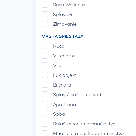
Spa i Wellness
Splavovi
Zimovanje
VRSTA SMEŠTAJA
Kuća
Vikendica
Vila
Lux objekti
Brvnara
Splav / kućica na vodi
Apartman
Soba
Salaš i seosko domaćinstvo
Etno selo i seosko domaćinstvo