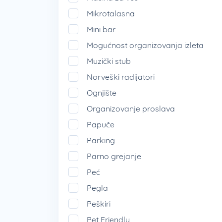
Mikrotalasna
Mini bar
Mogućnost organizovanja izleta
Muzički stub
Norveški radijatori
Ognjište
Organizovanje proslava
Papuče
Parking
Parno grejanje
Peć
Pegla
Peškiri
Pet Friendly