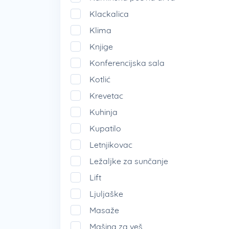
Klackalica
Klima
Knjige
Konferencijska sala
Kotlić
Krevetac
Kuhinja
Kupatilo
Letnjikovac
Ležaljke za sunčanje
Lift
Ljuljaške
Masaže
Mašina za veš