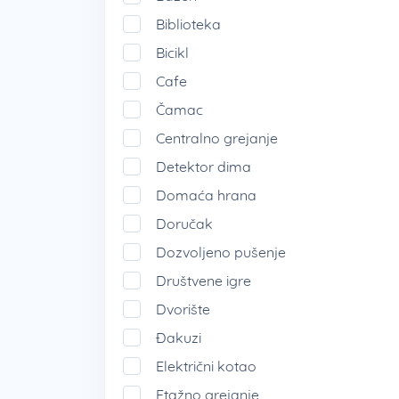
Biblioteka
Bicikl
Cafe
Čamac
Centralno grejanje
Detektor dima
Domaća hrana
Doručak
Dozvoljeno pušenje
Društvene igre
Dvorište
Đakuzi
Električni kotao
Etažno grejanje