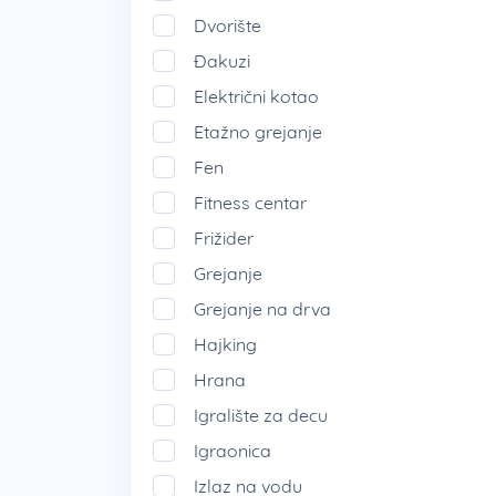
Dvorište
Đakuzi
Električni kotao
Etažno grejanje
Fen
Fitness centar
Frižider
Grejanje
Grejanje na drva
Hajking
Hrana
Igralište za decu
Igraonica
Izlaz na vodu