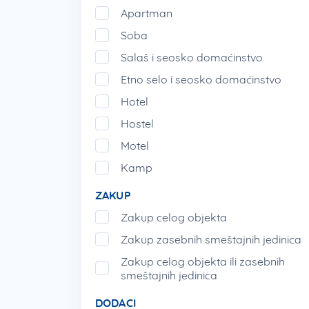
Apartman
Soba
Salaš i seosko domaćinstvo
Etno selo i seosko domaćinstvo
Hotel
Hostel
Motel
Kamp
ZAKUP
Zakup celog objekta
Zakup zasebnih smeštajnih jedinica
Zakup celog objekta ili zasebnih
smeštajnih jedinica
DODACI