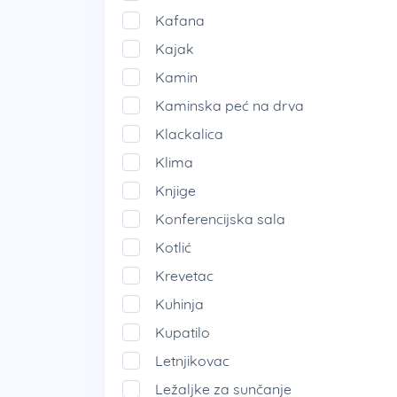
Kafana
Kajak
Kamin
Kaminska peć na drva
Klackalica
Klima
Knjige
Konferencijska sala
Kotlić
Krevetac
Kuhinja
Kupatilo
Letnjikovac
Ležaljke za sunčanje