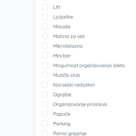
Lift
Ljuljaške
Masaže
Mašina za veš
Mikrotalasna
Mini bar
Mogućnost organizovanja izleta
Muzički stub
Norveški radijatori
Ognjište
Organizovanje proslava
Papuče
Parking
Parno grejanje