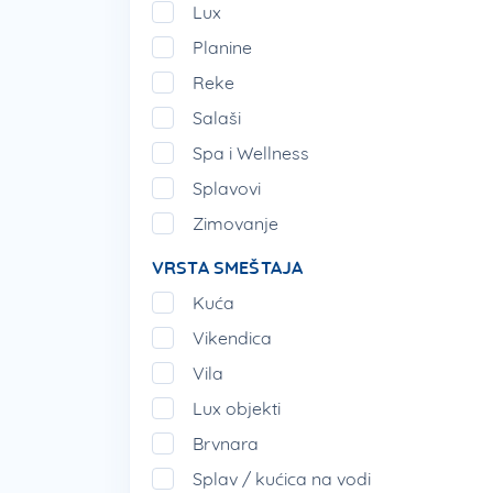
Lux
Planine
Reke
Salaši
Spa i Wellness
Splavovi
Zimovanje
VRSTA SMEŠTAJA
Kuća
Vikendica
Vila
Lux objekti
Brvnara
Splav / kućica na vodi