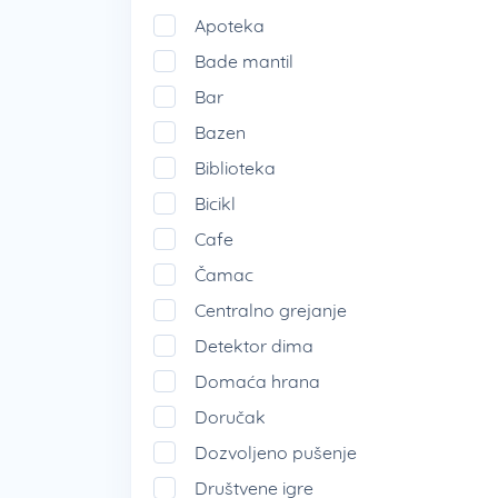
Apoteka
Bade mantil
Bar
Bazen
Biblioteka
Bicikl
Cafe
Čamac
Centralno grejanje
Detektor dima
Domaća hrana
Doručak
Dozvoljeno pušenje
Društvene igre