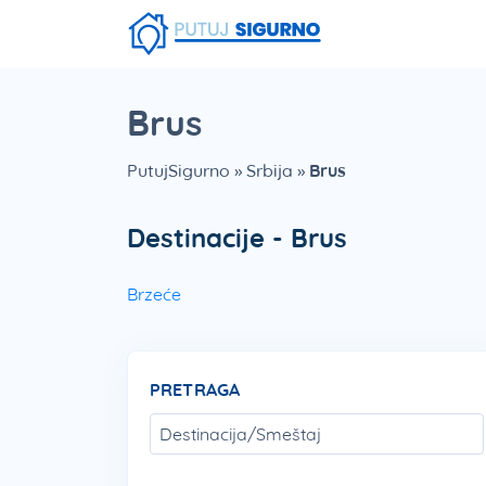
Fruška Gora
Stara planina
Smešna strana putovanja
Srebrno Jezero
Vlasinsko jezero
Zaovinsko jezero
Borsko jezero
Brus
PutujSigurno
»
Srbija
»
Brus
Destinacije - Brus
Brzeće
PRETRAGA