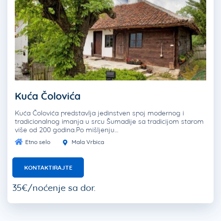
Kuća Čolovića
Kuća Čolovića predstavlja jedinstven spoj modernog i
tradicionalnog imanja u srcu Šumadije sa tradicijom starom
više od 200 godina.Po mišljenju…
Etno selo
Mala Vrbica
KONTAKTIRAJTE
35€/noćenje sa dor.