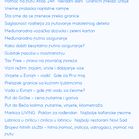
Pomoć na putu Atlas 24h
Neradni dani
Granični prelazi Srbije
Vreme prolaska naplatne rampe
Šta sme da se prenese preko granice
Saglasnost roditelja za putovanje maloletnog deteta
Međunarodna vozačka dozvola i zeleni karton
Međunarodno putno osiguranje
Kako dobiti besplatno putno osiguranje?
Gubitak pasoša u inostranstvu
Tax Free – pravo na povraćaj poreza
Vizni režim: pojam, vrste i dobijanje vize
Vinjete u Evropi – vodič
Gde za Prvi maj
Prelazak granice sa kućnim ljubimcima
Voda u Evropi – gde piti vodu sa česme?
Put do Grčke – cena putarine i goriva
Put do Beča kolima: putarine, vinjete, kilometraža
Markiza LIVING
Poklon za rođendan
Najbolje kafanske pesme
Latinica u ćirilicu i ćirilica u latinicu
Najbolji restorani Novi Sad
Brojevi hitnih službi – hitna pomoć, policija, vatrogasci, pomoć na
putu