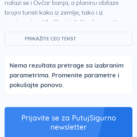
nalazi se i Ovčar banja, a planinu obilaze
brojni turisti kako iz zemlje, tako i iz
inostranstva. Ukoliko i vi želite da posetite
ovu planinu, pogledajte ponude turističkih
PRIKAŽITE CEO TEKST
agencija sa našeg sajta.
Ovčar smeštaj
Nema rezultata pretrage sa izabranim
parametrima. Promenite parametre i
Kada su u pitanju hoteli na Ovčar planini u
pokušajte ponovo.
ponudi imate različite vrste navedenih
smeštajnih objekata
. Pored toga imate
mogućnost i odabira privatnog smeštaja, koji
može biti na bazi noćenja u sobama,
Prijavite se za PutujSigurno
apartmanima ili studijima. Svi navedeni
newsletter
objekti nalaze se u neporednoj blizini