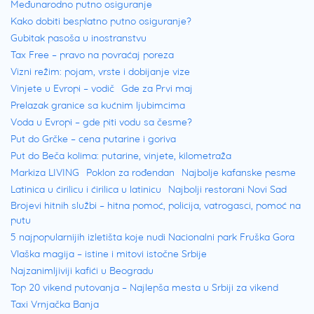
Međunarodno putno osiguranje
Ovčar Banja
se nalazi u šumovitom delu
Kako dobiti besplatno putno osiguranje?
Gubitak pasoša u inostranstvu
Ovčarsko-kablarske klisure i kroz nju protiče
Tax Free – pravo na povraćaj poreza
Zapadna Morava. Na ovoj reci izgrađena su
Vizni režim: pojam, vrste i dobijanje vize
dva veštačka jezera, banja sama po sebi
Vinjete u Evropi – vodič
Gde za Prvi maj
Prelazak granice sa kućnim ljubimcima
obiluje prirodnim lekovitim faktorima.
Voda u Evropi – gde piti vodu sa česme?
Put do Grčke – cena putarine i goriva
Ovčarsko-kablarska klisura
je svakako
Put do Beča kolima: putarine, vinjete, kilometraža
najživopisnija klisura Srbije. U pitanju je
Markiza LIVING
Poklon za rođendan
Najbolje kafanske pesme
predeo izvanredne pejzažne raznolikosti i
Latinica u ćirilicu i ćirilica u latinicu
Najbolji restorani Novi Sad
Brojevi hitnih službi – hitna pomoć, policija, vatrogasci, pomoć na
atraktivnosti, a ujedno je i jedinstvena i
putu
značajna kulturno-istorijska celina sa brojnim
5 najpopularnijih izletišta koje nudi Nacionalni park Fruška Gora
manastirima, memorijalnim i sakralnim
Vlaška magija – istine i mitovi istočne Srbije
Najzanimljiviji kafići u Beogradu
objektima, ali i značajan primer geoloških i
Top 20 vikend putovanja – Najlepša mesta u Srbiji za vikend
geomorfoloških procesa i pojava.
Taxi Vrnjačka Banja