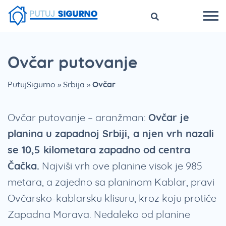
Ovčar putovanje
PutujSigurno
»
Srbija
»
Ovčar
Ovčar putovanje – aranžman:
Ovčar je
planina u zapadnoj Srbiji, a njen vrh nazali
se 10,5 kilometara zapadno od centra
Čačka.
Najviši vrh ove planine visok je 985
metara, a zajedno sa planinom Kablar, pravi
Ovčarsko-kablarsku klisuru, kroz koju protiče
Zapadna Morava. Nedaleko od planine