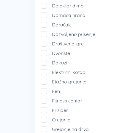
Detektor dima
Domaća hrana
Doručak
Dozvoljeno pušenje
Društvene igre
Dvorište
Đakuzi
Električni kotao
Etažno grejanje
Fen
Fitness centar
Frižider
Grejanje
Grejanje na drva