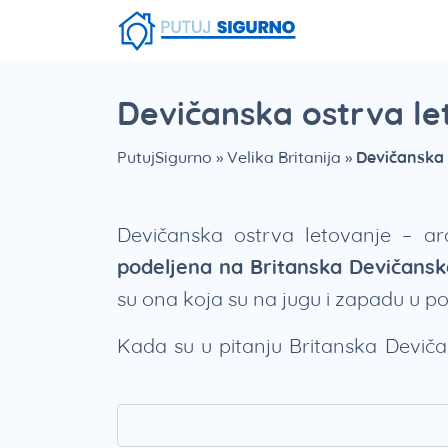
Fruška Gora
Stara planina
Smešna strana putovanja
Srebrno Jezero
Vlasinsko jezero
Zaovinsko jezero
Borsko jezero
Devičanska ostrva le
PutujSigurno
»
Velika Britanija
»
Devičanska
Devičanska ostrva letovanje – a
podeljena na Britanska Devičansk
su ona koja su na jugu i zapadu u p
Kada su u pitanju Britanska Devič
ostrva, i američka i britanska s
destinacija za putovanje podra
avanturističkog obilaska najlepš