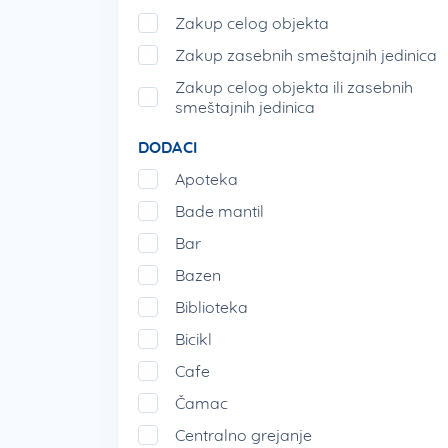
Zakup celog objekta
Zakup zasebnih smeštajnih jedinica
Zakup celog objekta ili zasebnih
smeštajnih jedinica
DODACI
Apoteka
Bade mantil
Bar
Bazen
Biblioteka
Bicikl
Cafe
Čamac
Centralno grejanje