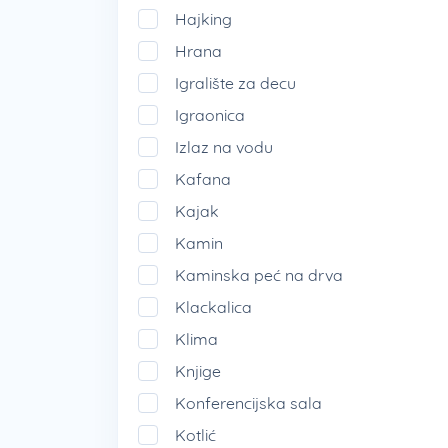
Hajking
Hrana
Igralište za decu
Igraonica
Izlaz na vodu
Kafana
Kajak
Kamin
Kaminska peć na drva
Klackalica
Klima
Knjige
Konferencijska sala
Kotlić