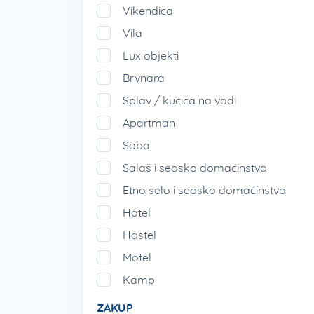
za sve one koji žele da
po što pris
Vikendica
mogu biti i te kako povoljna opcija,
Vila
Lux objekti
Brvnara
Splav / kućica na vodi
Apartman
Soba
Salaš i seosko domaćinstvo
Etno selo i seosko domaćinstvo
Hotel
Hostel
Motel
Kamp
ZAKUP