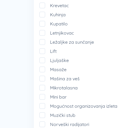
Krevetac
Kuhinja
Kupatilo
Letnjikovac
Ležaljke za sunčanje
Lift
Ljuljaške
Masaže
Mašina za veš
Mikrotalasna
Mini bar
Mogućnost organizovanja izleta
Muzički stub
Norveški radijatori