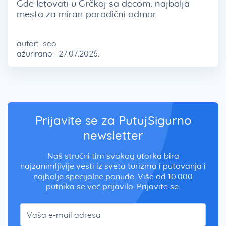
Gde letovati u Grčkoj sa decom: najbolja
mesta za miran porodični odmor
autor:
seo
ažurirano:
27.07.2026.
Prijavite se za PutujSigurno
newsletter
Naš stručni tim svakog utorka bira
najzanimljivije vesti iz sveta turizma i putovanja i
najbolje specijalne ponude. Više od 10.000
putnika se već prijavilo. Prijavite se.