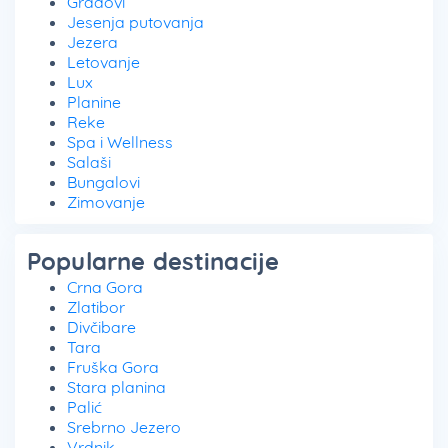
Gradovi
Jesenja putovanja
Jezera
Letovanje
Lux
Planine
Reke
Spa i Wellness
Salaši
Bungalovi
Zimovanje
Popularne destinacije
Crna Gora
Zlatibor
Divčibare
Tara
Fruška Gora
Stara planina
Palić
Srebrno Jezero
Vrdnik