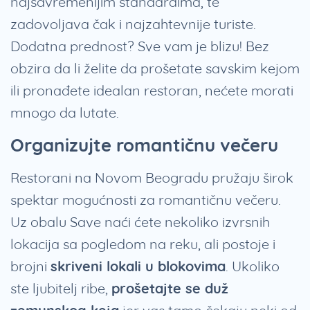
najsavremenijim standardima, te
zadovoljava čak i najzahtevnije turiste.
Dodatna prednost? Sve vam je blizu! Bez
obzira da li želite da prošetate savskim kejom
ili pronađete idealan restoran, nećete morati
mnogo da lutate.
Organizujte romantičnu večeru
Restorani na Novom Beogradu pružaju širok
spektar mogućnosti za romantičnu večeru.
Uz obalu Save naći ćete nekoliko izvrsnih
lokacija sa pogledom na reku, ali postoje i
brojni
skriveni lokali u blokovima
. Ukoliko
ste ljubitelj ribe,
prošetajte se duž