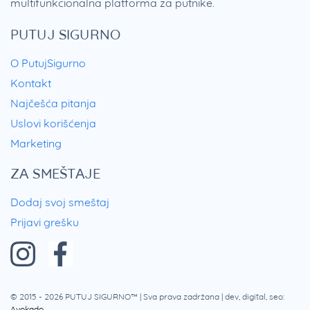
multifunkcionalna platforma za putnike.
PUTUJ SIGURNO
O PutujSigurno
Kontakt
Najčešća pitanja
Uslovi korišćenja
Marketing
ZA SMEŠTAJE
Dodaj svoj smeštaj
Prijavi grešku
© 2015 - 2026
PUTUJ SIGURNO™
| Sva prava zadržana | dev, digital, seo:
Avokado