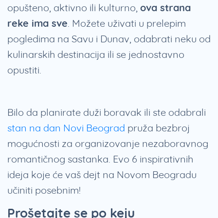
opušteno, aktivno ili kulturno,
ova strana
reke ima sve
. Možete uživati u prelepim
pogledima na Savu i Dunav, odabrati neku od
kulinarskih destinacija ili se jednostavno
opustiti.
Bilo da planirate duži boravak ili ste odabrali
stan na dan Novi Beograd
pruža bezbroj
mogućnosti za organizovanje nezaboravnog
romantičnog sastanka. Evo 6 inspirativnih
ideja koje će vaš dejt na Novom Beogradu
učiniti posebnim!
Prošetajte se po keju