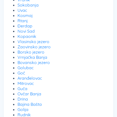
Sokobanja
Uvac
Kosmaj
Rtanj
Đerdap
Novi Sad
Kopaonik
Vlasinsko jezero
Zaovinsko jezero
Borsko jezero
Vrnjačka Banja
Bovansko jezero
Golubac
Goč
Aranđelovac
Mitrovac
Guča
Ovčar Banja
Drina
Bajina Bašta
Golija
Rudnik