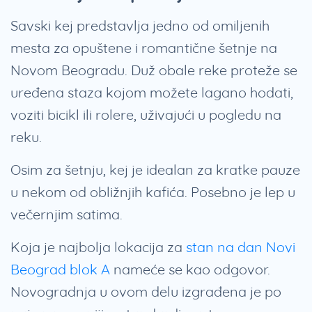
Savski kej predstavlja jedno od omiljenih
mesta za opuštene i romantične šetnje na
Novom Beogradu. Duž obale reke proteže se
uređena staza kojom možete lagano hodati,
voziti bicikl ili rolere, uživajući u pogledu na
reku.
Osim za šetnju, kej je idealan za kratke pauze
u nekom od obližnjih kafića. Posebno je lep u
večernjim satima.
Koja je najbolja lokacija za
stan na dan Novi
Beograd blok A
nameće se kao odgovor.
Novogradnja u ovom delu izgrađena je po