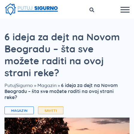
6 ideja za dejt na Novom
Beogradu – šta sve
možete raditi na ovoj
strani reke?
PutujSigurno
»
Magazin
»
6 ideja za dejt na Novom
Beogradu – šta sve možete raditi na ovoj strani
reke?
MAGAZIN
SAVETI