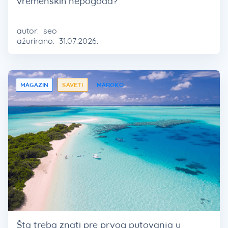
vremenskih nepogoda?
autor:
seo
ažurirano:
31.07.2026.
MAGAZIN
SAVETI
MAROKO
Šta treba znati pre prvog putovanja u