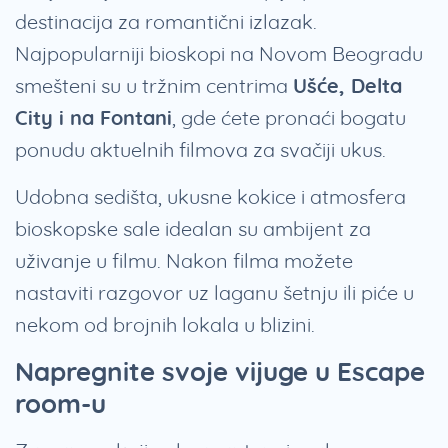
destinacija za romantični izlazak.
Najpopularniji bioskopi na Novom Beogradu
smešteni su u tržnim centrima
Ušće, Delta
City i na Fontani
, gde ćete pronaći bogatu
ponudu aktuelnih filmova za svačiji ukus.
Udobna sedišta, ukusne kokice i atmosfera
bioskopske sale idealan su ambijent za
uživanje u filmu. Nakon filma možete
nastaviti razgovor uz laganu šetnju ili piće u
nekom od brojnih lokala u blizini.
Napregnite svoje vijuge u Escape
room-u