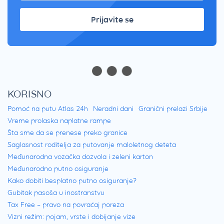
Prijavite se
KORISNO
Pomoć na putu Atlas 24h
Neradni dani
Granični prelazi Srbije
Vreme prolaska naplatne rampe
Šta sme da se prenese preko granice
Saglasnost roditelja za putovanje maloletnog deteta
Međunarodna vozačka dozvola i zeleni karton
Međunarodno putno osiguranje
Kako dobiti besplatno putno osiguranje?
Gubitak pasoša u inostranstvu
Tax Free – pravo na povraćaj poreza
Vizni režim: pojam, vrste i dobijanje vize