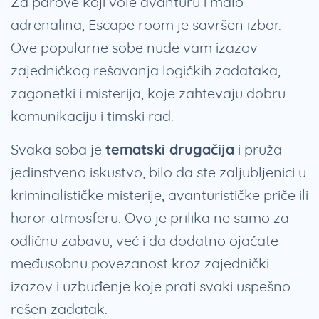
Za parove koji vole avanturu i malo
adrenalina, Escape room je savršen izbor.
Ove popularne sobe nude vam izazov
zajedničkog rešavanja logičkih zadataka,
zagonetki i misterija, koje zahtevaju dobru
komunikaciju i timski rad.
Svaka soba je
tematski drugačija
i pruža
jedinstveno iskustvo, bilo da ste zaljubljenici u
kriminalističke misterije, avanturističke priče ili
horor atmosferu. Ovo je prilika ne samo za
odličnu zabavu, već i da dodatno ojačate
međusobnu povezanost kroz zajednički
izazov i uzbuđenje koje prati svaki uspešno
rešen zadatak.