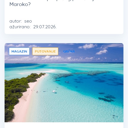
Maroko?
autor:
seo
ažurirano:
29.07.2026.
MAGAZIN
PUTOVANJE
GRČKA