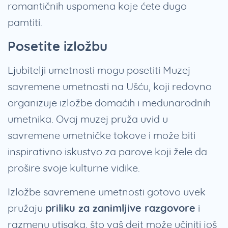
romantičnih uspomena koje ćete dugo
pamtiti.
Posetite izložbu
Ljubitelji umetnosti mogu posetiti Muzej
savremene umetnosti na Ušću, koji redovno
organizuje izložbe domaćih i međunarodnih
umetnika. Ovaj muzej pruža uvid u
savremene umetničke tokove i može biti
inspirativno iskustvo za parove koji žele da
prošire svoje kulturne vidike.
Izložbe savremene umetnosti gotovo uvek
pružaju
priliku za zanimljive razgovore
i
razmenu utisaka, što vaš dejt može učiniti još