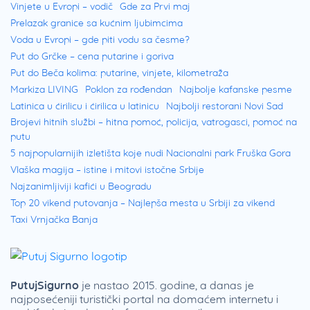
Vinjete u Evropi – vodič
Gde za Prvi maj
Prelazak granice sa kućnim ljubimcima
Voda u Evropi – gde piti vodu sa česme?
Put do Grčke – cena putarine i goriva
Put do Beča kolima: putarine, vinjete, kilometraža
Markiza LIVING
Poklon za rođendan
Najbolje kafanske pesme
Latinica u ćirilicu i ćirilica u latinicu
Najbolji restorani Novi Sad
Brojevi hitnih službi – hitna pomoć, policija, vatrogasci, pomoć na
putu
5 najpopularnijih izletišta koje nudi Nacionalni park Fruška Gora
Vlaška magija – istine i mitovi istočne Srbije
Najzanimljiviji kafići u Beogradu
Top 20 vikend putovanja – Najlepša mesta u Srbiji za vikend
Taxi Vrnjačka Banja
PutujSigurno
je nastao 2015. godine, a danas je
najposećeniji turistički portal na domaćem internetu i