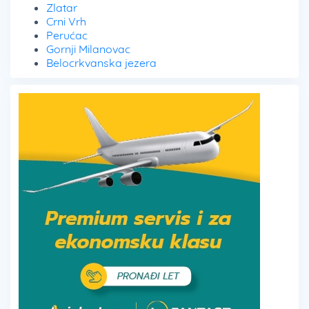
Zlatar
Crni Vrh
Perućac
Gornji Milanovac
Belocrkvanska jezera