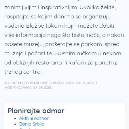
zanimljivijim i inspirativnijim. Ukoliko želite,
raspitajte se kojim danima se organizuju
vođene izložbe tokom kojih možete dobiti
više informacija nego što biste inače, a nakon
posete muzeju, prošetajte se parkom ispred
muzeja i počastite ukusnim ručkom u nekom
od obližnjih restorana ili kafom za poneti iz
tržnog centra.
AUTOR: MILOŠ BOŽILOVIĆ | OBJAVLJENO: 24.03.2025. |
MODIFIKOVANO: 24.03.2025.
Planirajte odmor
Aktivni odmor
Banje Srbije