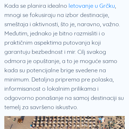
Kada se planira idealno
letovanje u Grčku
,
mnogi se fokusiraju na izbor destinacije,
smeštaja i aktivnosti, što je, naravno, važno.
Međutim, jednako je bitno razmisliti i o
praktičnim aspektima putovanja koji
garantuju bezbednost i mir. Cilj svakog
odmora je opuštanje, a to je moguće samo
kada su potencijalne brige svedene na
minimum. Detaljna priprema pre polaska,
informisanost o lokalnim prilikama i
odgovorno ponašanje na samoj destinaciji su
temelj za savršeno iskustvo.