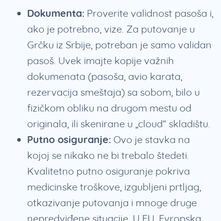
Dokumenta:
Proverite validnost pasoša i,
ako je potrebno, vize. Za putovanje u
Grčku iz Srbije, potreban je samo validan
pasoš. Uvek imajte kopije važnih
dokumenata (pasoša, avio karata,
rezervacija smeštaja) sa sobom, bilo u
fizičkom obliku na drugom mestu od
originala, ili skenirane u „cloud“ skladištu.
Putno osiguranje:
Ovo je stavka na
kojoj se nikako ne bi trebalo štedeti.
Kvalitetno putno osiguranje pokriva
medicinske troškove, izgubljeni prtljag,
otkazivanje putovanja i mnoge druge
nepredviđene situacije. U EU, Evropska