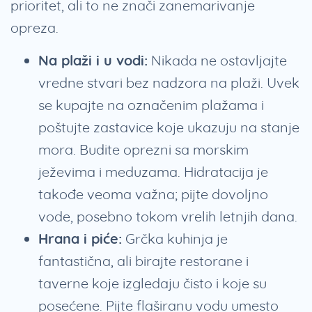
prioritet, ali to ne znači zanemarivanje
opreza.
Na plaži i u vodi:
Nikada ne ostavljajte
vredne stvari bez nadzora na plaži. Uvek
se kupajte na označenim plažama i
poštujte zastavice koje ukazuju na stanje
mora. Budite oprezni sa morskim
ježevima i meduzama. Hidratacija je
takođe veoma važna; pijte dovoljno
vode, posebno tokom vrelih letnjih dana.
Hrana i piće:
Grčka kuhinja je
fantastična, ali birajte restorane i
taverne koje izgledaju čisto i koje su
posećene. Pijte flaširanu vodu umesto