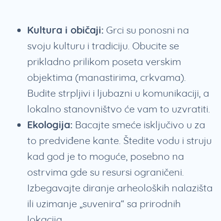
Kultura i običaji:
Grci su ponosni na
svoju kulturu i tradiciju. Obucite se
prikladno prilikom poseta verskim
objektima (manastirima, crkvama).
Budite strpljivi i ljubazni u komunikaciji, a
lokalno stanovništvo će vam to uzvratiti.
Ekologija:
Bacajte smeće isključivo u za
to predviđene kante. Štedite vodu i struju
kad god je to moguće, posebno na
ostrvima gde su resursi ograničeni.
Izbegavajte diranje arheoloških nalazišta
ili uzimanje „suvenira“ sa prirodnih
lokacija.