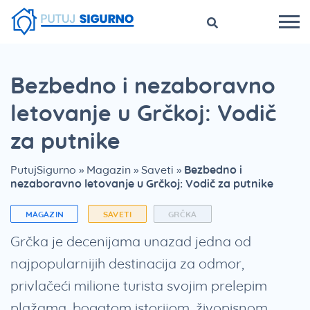
Bezbedno i nezaboravno
letovanje u Grčkoj: Vodič
za putnike
PutujSigurno
»
Magazin
»
Saveti
»
Bezbedno i
nezaboravno letovanje u Grčkoj: Vodič za putnike
MAGAZIN
SAVETI
GRČKA
Grčka je decenijama unazad jedna od
najpopularnijih destinacija za odmor,
privlačeći milione turista svojim prelepim
plažama, bogatom istorijom, živopisnom