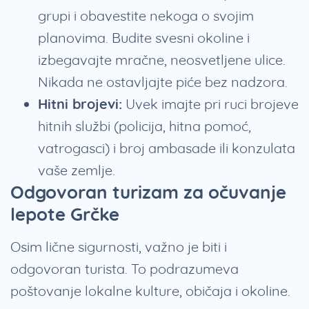
grupi i obavestite nekoga o svojim
planovima. Budite svesni okoline i
izbegavajte mračne, neosvetljene ulice.
Nikada ne ostavljajte piće bez nadzora.
Hitni brojevi:
Uvek imajte pri ruci brojeve
hitnih službi (policija, hitna pomoć,
vatrogasci) i broj ambasade ili konzulata
vaše zemlje.
Odgovoran turizam za očuvanje
lepote Grčke
Osim lične sigurnosti, važno je biti i
odgovoran turista. To podrazumeva
poštovanje lokalne kulture, običaja i okoline.