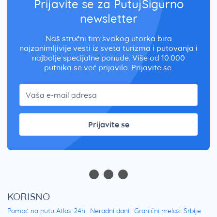
Prijavite se za PutujSigurno
newsletter
Naš stručni tim svakog utorka bira
najzanimljivije vesti iz sveta turizma i putovanja i
najbolje specijalne ponude. Više od 10.000
putnika se već prijavilo. Prijavite se.
Prijavite se
KORISNO
Pomoć na putu Atlas 24h
Neradni dani
Granični prelazi Srbije