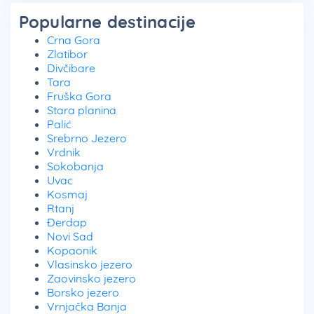
Popularne destinacije
Crna Gora
Zlatibor
Divčibare
Tara
Fruška Gora
Stara planina
Palić
Srebrno Jezero
Vrdnik
Sokobanja
Uvac
Kosmaj
Rtanj
Đerdap
Novi Sad
Kopaonik
Vlasinsko jezero
Zaovinsko jezero
Borsko jezero
Vrnjačka Banja