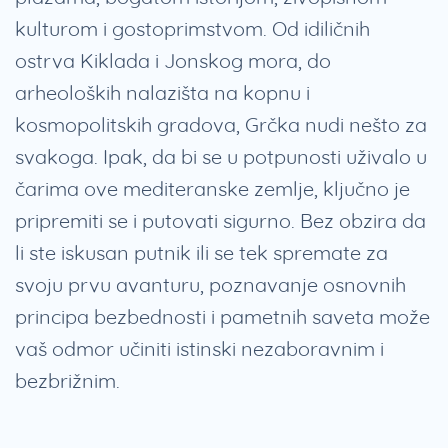
kulturom i gostoprimstvom. Od idiličnih
ostrva Kiklada i Jonskog mora, do
arheoloških nalazišta na kopnu i
kosmopolitskih gradova, Grčka nudi nešto za
svakoga. Ipak, da bi se u potpunosti uživalo u
čarima ove mediteranske zemlje, ključno je
pripremiti se i putovati sigurno. Bez obzira da
li ste iskusan putnik ili se tek spremate za
svoju prvu avanturu, poznavanje osnovnih
principa bezbednosti i pametnih saveta može
vaš odmor učiniti istinski nezaboravnim i
bezbrižnim.