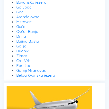
Bovansko jezero
Golubac
Goč
Aranđelovac
Mitrovac
Guča
Ovčar Banja
Drina
Bajina Bašta
Golija
Rudnik
Zlatar
Crni Vrh
Perućac
Gornji Milanovac
Belocrkvanska jezera