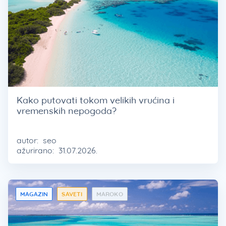
Kako putovati tokom velikih vrućina i
vremenskih nepogoda?
autor:
seo
ažurirano:
31.07.2026.
MAGAZIN
SAVETI
MAROKO