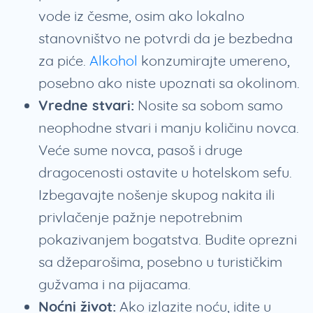
vode iz česme, osim ako lokalno
stanovništvo ne potvrdi da je bezbedna
za piće.
Alkohol
konzumirajte umereno,
posebno ako niste upoznati sa okolinom.
Vredne stvari:
Nosite sa sobom samo
neophodne stvari i manju količinu novca.
Veće sume novca, pasoš i druge
dragocenosti ostavite u hotelskom sefu.
Izbegavajte nošenje skupog nakita ili
privlačenje pažnje nepotrebnim
pokazivanjem bogatstva. Budite oprezni
sa džeparošima, posebno u turističkim
gužvama i na pijacama.
Noćni život:
Ako izlazite noću, idite u