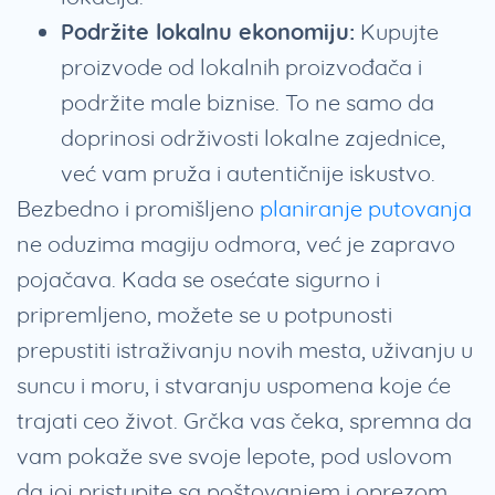
Podržite lokalnu ekonomiju:
Kupujte
proizvode od lokalnih proizvođača i
podržite male biznise. To ne samo da
doprinosi održivosti lokalne zajednice,
već vam pruža i autentičnije iskustvo.
Bezbedno i promišljeno
planiranje putovanja
ne oduzima magiju odmora, već je zapravo
pojačava. Kada se osećate sigurno i
pripremljeno, možete se u potpunosti
prepustiti istraživanju novih mesta, uživanju u
suncu i moru, i stvaranju uspomena koje će
trajati ceo život. Grčka vas čeka, spremna da
vam pokaže sve svoje lepote, pod uslovom
da joj pristupite sa poštovanjem i oprezom.