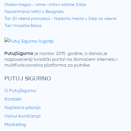
Vlaška magija – istine i mitovi istočne Srbije
Najzanimljiviji kafići u Beogradu
Top 20 vikend putovanja – Najlepša mesta u Srbiji za vikend
Taxi Vrnjačka Banja
PutujSigurno
je nastao 2015. godine, a danas je
najposećeniji turistički portal na domaćem internetu i
multifunkcionalna platforma za putnike.
PUTUJ SIGURNO
O PutujSigurno
Kontakt
Najčešća pitanja
Uslovi korišćenja
Marketing