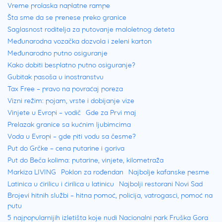
Vreme prolaska naplatne rampe
Šta sme da se prenese preko granice
Saglasnost roditelja za putovanje maloletnog deteta
Međunarodna vozačka dozvola i zeleni karton
Međunarodno putno osiguranje
Kako dobiti besplatno putno osiguranje?
Gubitak pasoša u inostranstvu
Tax Free – pravo na povraćaj poreza
Vizni režim: pojam, vrste i dobijanje vize
Vinjete u Evropi – vodič
Gde za Prvi maj
Prelazak granice sa kućnim ljubimcima
Voda u Evropi – gde piti vodu sa česme?
Put do Grčke – cena putarine i goriva
Put do Beča kolima: putarine, vinjete, kilometraža
Markiza LIVING
Poklon za rođendan
Najbolje kafanske pesme
Latinica u ćirilicu i ćirilica u latinicu
Najbolji restorani Novi Sad
Brojevi hitnih službi – hitna pomoć, policija, vatrogasci, pomoć na
putu
5 najpopularnijih izletišta koje nudi Nacionalni park Fruška Gora