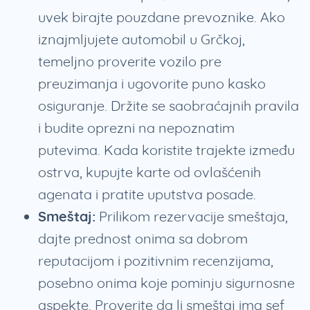
uvek birajte pouzdane prevoznike. Ako
iznajmljujete automobil u Grčkoj,
temeljno proverite vozilo pre
preuzimanja i ugovorite puno kasko
osiguranje. Držite se saobraćajnih pravila
i budite oprezni na nepoznatim
putevima. Kada koristite trajekte između
ostrva, kupujte karte od ovlašćenih
agenata i pratite uputstva posade.
Smeštaj:
Prilikom rezervacije smeštaja,
dajte prednost onima sa dobrom
reputacijom i pozitivnim recenzijama,
posebno onima koje pominju sigurnosne
aspekte. Proverite da li smeštaj ima sef