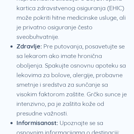
kartica zdravstvenog osiguranja (EHIC)
može pokriti hitne medicinske usluge, ali
je privatno osiguranje često
sveobuhvatnije.
Zdravlje:
Pre putovanja, posavetujte se
sa lekarom ako imate hronična
oboljenja. Spakujte osnovnu apoteku sa
lekovima za bolove, alergije, probavne
smetnje i sredstva za sunčanje sa
visokim faktorom zaštite. Grčko sunce je
intenzivno, pa je zaštita kože od
presudne važnosti.
Informisanost:
Upoznajte se sa
osnovnim informacijama o destinaciji: