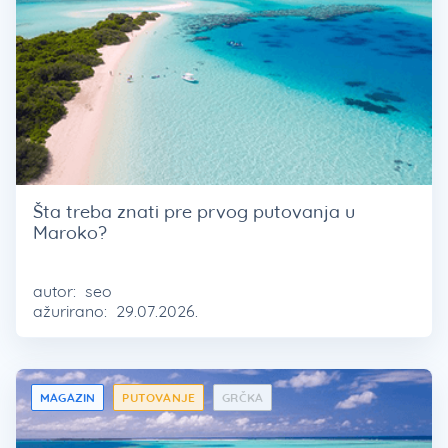
Šta treba znati pre prvog putovanja u
Maroko?
autor:
seo
ažurirano:
29.07.2026.
MAGAZIN
PUTOVANJE
GRČKA