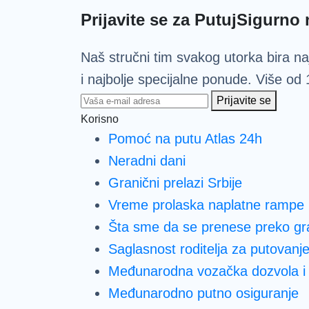
Prijavite se za PutujSigurno 
Naš stručni tim svakog utorka bira naj
i najbolje specijalne ponude. Više od 1
Prijavite se
Korisno
Pomoć na putu Atlas 24h
Neradni dani
Granični prelazi Srbije
Vreme prolaska naplatne rampe
Šta sme da se prenese preko gr
Saglasnost roditelja za putovanj
Međunarodna vozačka dozvola i 
Međunarodno putno osiguranje