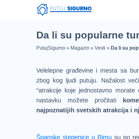
Fruška Gora
Stara planina
Srebrno Jezero
Vlasinsko jezero
Zaovinsko jezero
Borsko jezero
Da li su popularne tu
PutujSigurno
»
Magazin
»
Vesti
»
Da li su pop
Velelepne građevine i mesta sa bur
zbog kog ljudi putuju. Nažalost već
“atrakcije koje jednostavno morate
nastavku možete pročitati
kome
najpoznatijih svetskih atrakcija i n
Španske stepenice u Rimu
su po re