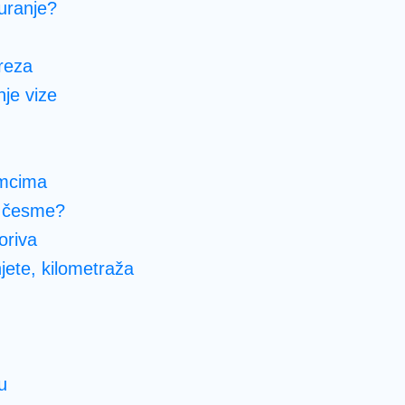
uranje?
reza
nje vize
imcima
a česme?
oriva
jete, kilometraža
cu