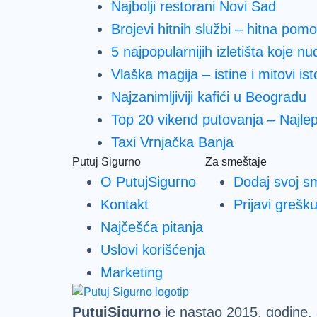
Najbolji restorani Novi Sad
Brojevi hitnih službi – hitna pom
5 najpopularnijih izletišta koje 
Vlaška magija – istine i mitovi is
Najzanimljiviji kafići u Beogradu
Top 20 vikend putovanja – Najlep
Taxi Vrnjačka Banja
Putuj Sigurno
Za smeštaje
O PutujSigurno
Dodaj svoj s
Kontakt
Prijavi grešk
Najčešća pitanja
Uslovi korišćenja
Marketing
PutujSigurno
je nastao 2015. godine, a