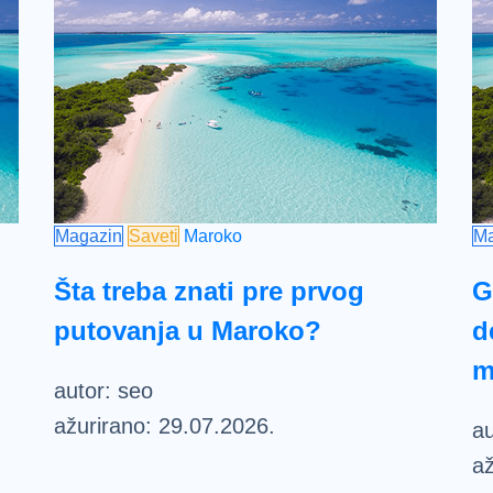
Magazin
Saveti
Maroko
Ma
Šta treba znati pre prvog
G
putovanja u Maroko?
d
m
autor:
seo
ažurirano:
29.07.2026.
au
až