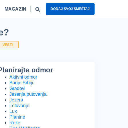
MAGAZIN
DODAJ SVOJ SMEŠTAJ
gled
Fruška gora – top 5 izletišta
Najzanimljiviji kafići u Beogradu
Nacionalni parkovi Srbije – 5 oaza prirode
ne?
VESTI
Planirajte odmor
Aktivni odmor
Banje Srbije
Gradovi
Jesenja putovanja
Jezera
Letovanje
Lux
Planine
Reke