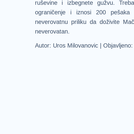
ruševine i izbegnete gužvu. Tre
ograničenje i iznosi 200 pešaka
neverovatnu priliku da doživite Mač
neverovatan.
Autor: Uros Milovanovic | Objavljeno