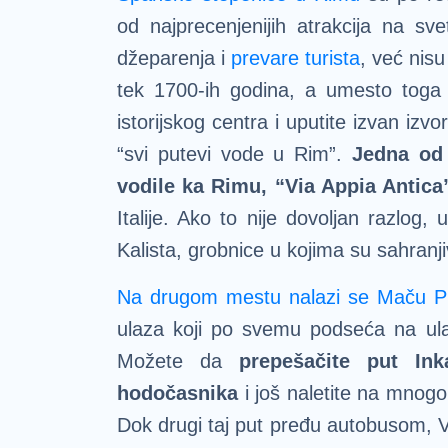
od najprecenjenijih atrakcija na s
džeparenja i
prevare turista
, već nisu
tek 1700-ih godina, a umesto toga 
istorijskog centra i uputite izvan izv
“svi putevi vode u Rim”.
Jedna od 
vodile ka Rimu,
“Via Appia Antica
Italije. Ako to nije dovoljan razlog
Kalista, grobnice u kojima su sahranji
Na drugom mestu nalazi se Maču P
ulaza koji po svemu podseća na ula
Možete da
prepešačite put In
hodočasnika
i još naletite na mnogo
Dok drugi taj put pređu autobusom, Vi