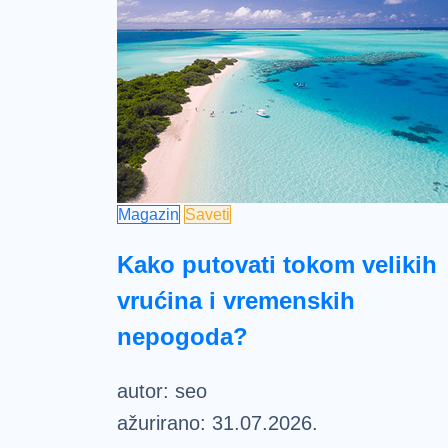
Magazin
Saveti
Kako putovati tokom velikih
vrućina i vremenskih
nepogoda?
autor:
seo
ažurirano:
31.07.2026.