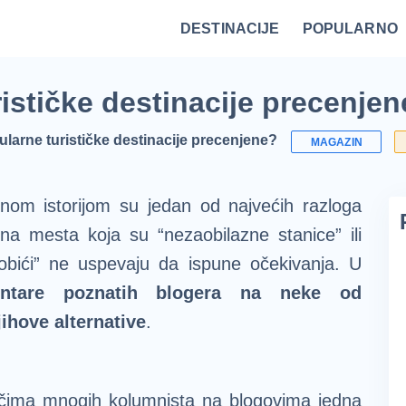
DESTINACIJE
POPULARNO
Vrnjačka Banja
Bovansko jezero
Ovčar Banja
Bajina Bašta
Gornji Milanovac
Belocrkvanska jezera
Restorani na Zlatiboru i specijaliteti
Fruška Gora – kulturna riznica Srbije
Divčibare kao atraktivna destinacija
Vidikovci na Tari za najlepši po
rističke destinacije precenje
ularne turističke destinacije precenjene?
MAGAZIN
nom istorijom su jedan od najvećih razloga
ina mesta koja su “nezaobilazne stanice” ili
 obići” ne uspevaju da ispune očekivanja. U
ntare poznatih blogera na neke od
jihove alternative
.
čima mnogih kolumnista na blogovima jedna