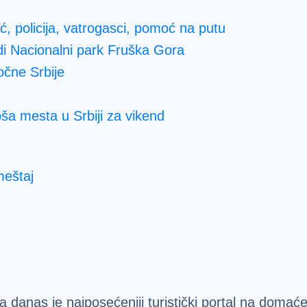
oć, policija, vatrogasci, pomoć na putu
nudi Nacionalni park Fruška Gora
točne Srbije
ša mesta u Srbiji za vikend
meštaj
u
 danas je najposećeniji turistički portal na domaće