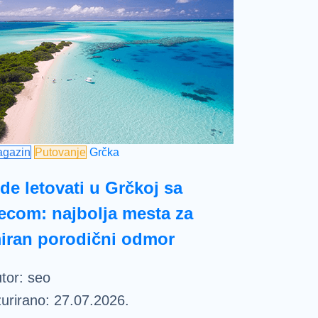
gazin
Putovanje
Grčka
de letovati u Grčkoj sa
ecom: najbolja mesta za
iran porodični odmor
tor:
seo
urirano:
27.07.2026.