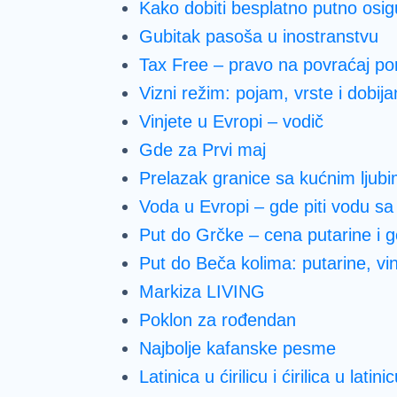
Kako dobiti besplatno putno osig
Gubitak pasoša u inostranstvu
Tax Free – pravo na povraćaj po
Vizni režim: pojam, vrste i dobija
Vinjete u Evropi – vodič
Gde za Prvi maj
Prelazak granice sa kućnim ljub
Voda u Evropi – gde piti vodu s
Put do Grčke – cena putarine i g
Put do Beča kolima: putarine, vin
Markiza LIVING
Poklon za rođendan
Najbolje kafanske pesme
Latinica u ćirilicu i ćirilica u latini