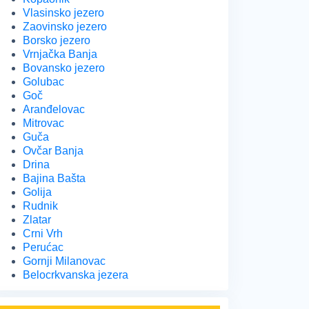
Vlasinsko jezero
Zaovinsko jezero
Borsko jezero
Vrnjačka Banja
Bovansko jezero
Golubac
Goč
Aranđelovac
Mitrovac
Guča
Ovčar Banja
Drina
Bajina Bašta
Golija
Rudnik
Zlatar
Crni Vrh
Perućac
Gornji Milanovac
Belocrkvanska jezera