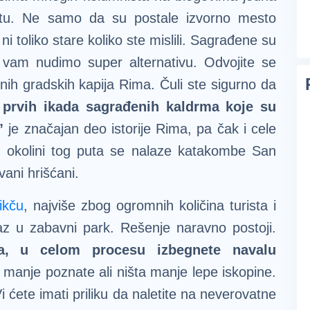
vetu. Ne samo da su postale izvorno mesto
 ni toliko stare koliko ste mislili. Sagrađene su
vam nudimo super alternativu. Odvojite se
ornih gradskih kapija Rima. Čuli ste sigurno da
prvih ikada sagrađenih kaldrma koje su
”
je značajan deo istorije Rima, pa čak i cele
, u okolini tog puta se nalaze katakombe San
vani hrišćani.
ikču
, najviše zbog ogromnih količina turista i
z u zabavni park. Rešenje naravno postoji.
ka, u celom procesu izbegnete navalu
 manje poznate ali ništa manje lepe iskopine.
 ćete imati priliku da naletite na neverovatne