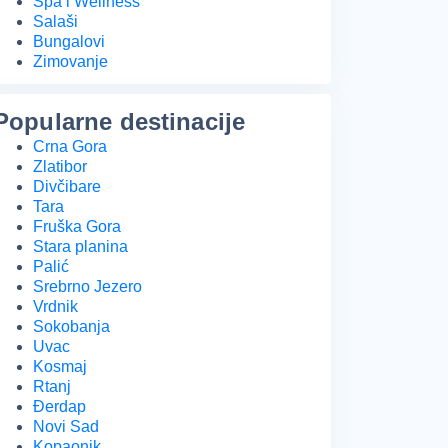
Spa i Wellness
Salaši
Bungalovi
Zimovanje
Popularne destinacije
Crna Gora
Zlatibor
Divčibare
Tara
Fruška Gora
Stara planina
Palić
Srebrno Jezero
Vrdnik
Sokobanja
Uvac
Kosmaj
Rtanj
Đerdap
Novi Sad
Kopaonik