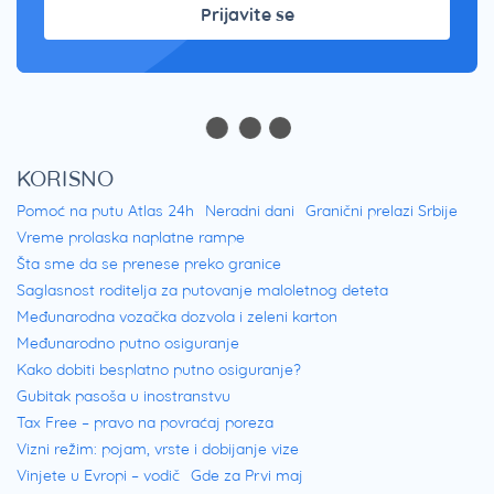
Prijavite se
KORISNO
Pomoć na putu Atlas 24h
Neradni dani
Granični prelazi Srbije
Vreme prolaska naplatne rampe
Šta sme da se prenese preko granice
Saglasnost roditelja za putovanje maloletnog deteta
Međunarodna vozačka dozvola i zeleni karton
Međunarodno putno osiguranje
Kako dobiti besplatno putno osiguranje?
Gubitak pasoša u inostranstvu
Tax Free – pravo na povraćaj poreza
Vizni režim: pojam, vrste i dobijanje vize
Vinjete u Evropi – vodič
Gde za Prvi maj