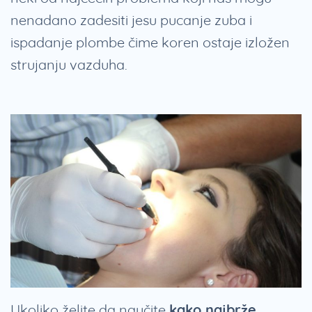
nenadano zadesiti jesu pucanje zuba i
ispadanje plombe čime koren ostaje izložen
strujanju vazduha.
Ukoliko želite da naučite
kako najbrže