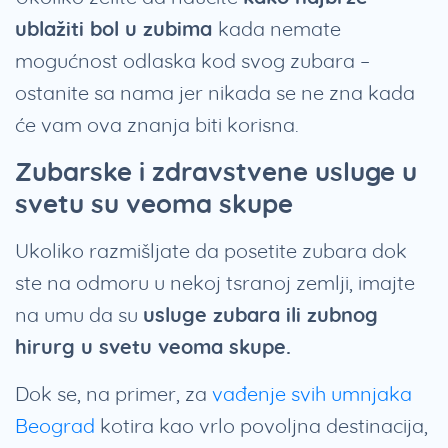
ublažiti bol u zubima
kada nemate
mogućnost odlaska kod svog zubara –
ostanite sa nama jer nikada se ne zna kada
će vam ova znanja biti korisna.
Zubarske i zdravstvene usluge u
svetu su veoma skupe
Ukoliko razmišljate da posetite zubara dok
ste na odmoru u nekoj tsranoj zemlji, imajte
na umu da su
usluge zubara ili zubnog
hirurg u svetu veoma skupe.
Dok se, na primer, za
vađenje svih umnjaka
Beograd
kotira kao vrlo povoljna destinacija,