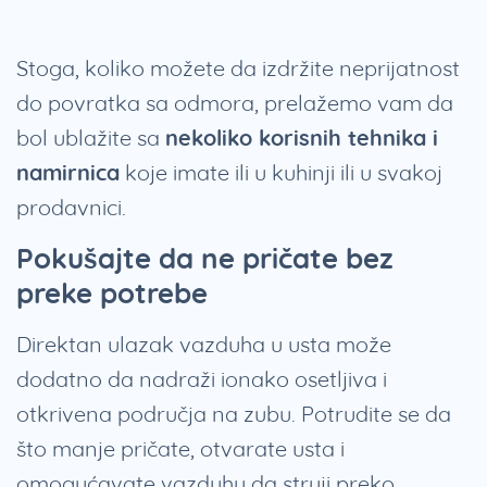
Stoga, koliko možete da izdržite neprijatnost
do povratka sa odmora, prelažemo vam da
bol ublažite sa
nekoliko korisnih tehnika i
namirnica
koje imate ili u kuhinji ili u svakoj
prodavnici.
Pokušajte da ne pričate bez
preke potrebe
Direktan ulazak vazduha u usta može
dodatno da nadraži ionako osetljiva i
otkrivena područja na zubu. Potrudite se da
što manje pričate, otvarate usta i
omogućavate vazduhu da struji preko