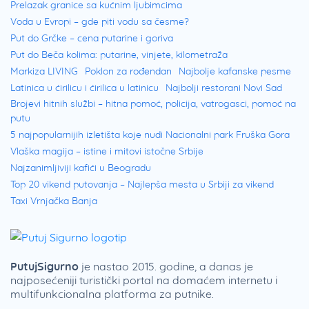
Prelazak granice sa kućnim ljubimcima
Voda u Evropi – gde piti vodu sa česme?
Put do Grčke – cena putarine i goriva
Put do Beča kolima: putarine, vinjete, kilometraža
Markiza LIVING
Poklon za rođendan
Najbolje kafanske pesme
Latinica u ćirilicu i ćirilica u latinicu
Najbolji restorani Novi Sad
Brojevi hitnih službi – hitna pomoć, policija, vatrogasci, pomoć na
putu
5 najpopularnijih izletišta koje nudi Nacionalni park Fruška Gora
Vlaška magija – istine i mitovi istočne Srbije
Najzanimljiviji kafići u Beogradu
Top 20 vikend putovanja – Najlepša mesta u Srbiji za vikend
Taxi Vrnjačka Banja
PutujSigurno
je nastao 2015. godine, a danas je
najposećeniji turistički portal na domaćem internetu i
multifunkcionalna platforma za putnike.