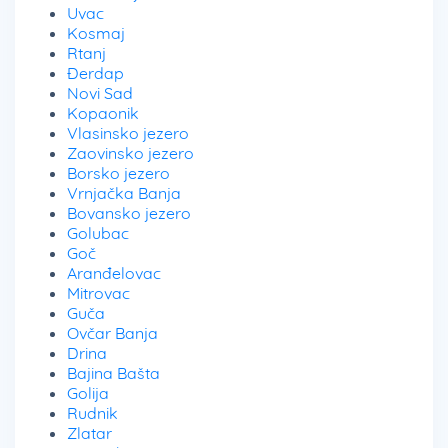
Uvac
Kosmaj
Rtanj
Đerdap
Novi Sad
Kopaonik
Vlasinsko jezero
Zaovinsko jezero
Borsko jezero
Vrnjačka Banja
Bovansko jezero
Golubac
Goč
Aranđelovac
Mitrovac
Guča
Ovčar Banja
Drina
Bajina Bašta
Golija
Rudnik
Zlatar