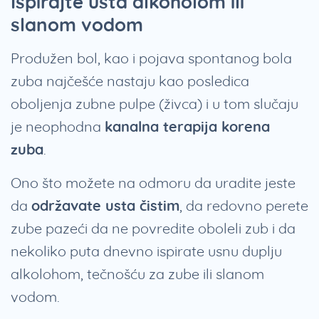
Ispirajte usta alkoholom ili
slanom vodom
Produžen bol, kao i pojava spontanog bola
zuba najčešće nastaju kao posledica
oboljenja zubne pulpe (živca) i u tom slučaju
je neophodna
kanalna terapija korena
zuba
.
Ono što možete na odmoru da uradite jeste
da
održavate usta čistim
, da redovno perete
zube pazeći da ne povredite oboleli zub i da
nekoliko puta dnevno ispirate usnu duplju
alkolohom, tečnošću za zube ili slanom
vodom.