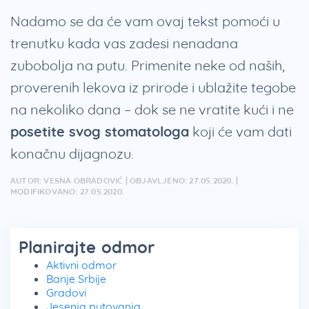
Nadamo se da će vam ovaj tekst pomoći u
trenutku kada vas zadesi nenadana
zubobolja na putu. Primenite neke od naših,
proverenih lekova iz prirode i ublažite tegobe
na nekoliko dana – dok se ne vratite kući i ne
posetite svog stomatologa
koji će vam dati
konačnu dijagnozu.
AUTOR: VESNA OBRADOVIĆ | OBJAVLJENO: 27.05.2020. |
MODIFIKOVANO: 27.05.2020.
Planirajte odmor
Aktivni odmor
Banje Srbije
Gradovi
Jesenja putovanja