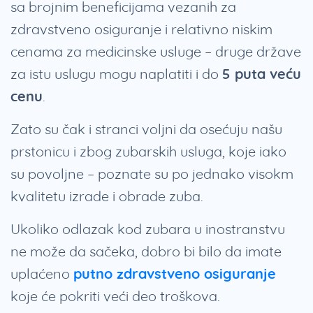
sa brojnim beneficijama vezanih za
zdravstveno osiguranje i relativno niskim
cenama za medicinske usluge – druge države
za istu uslugu mogu naplatiti i do
5 puta veću
cenu
.
Zato su čak i stranci voljni da osećuju našu
prstonicu i zbog zubarskih usluga, koje iako
su povoljne – poznate su po jednako visokm
kvalitetu izrade i obrade zuba.
Ukoliko odlazak kod zubara u inostranstvu
ne može da sačeka, dobro bi bilo da imate
uplaćeno
putno zdravstveno osiguranje
koje će pokriti veći deo troškova.