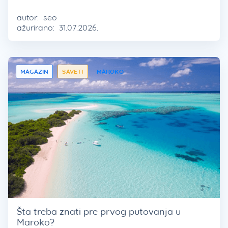
autor:
seo
ažurirano:
31.07.2026.
MAGAZIN
SAVETI
MAROKO
Šta treba znati pre prvog putovanja u
Maroko?