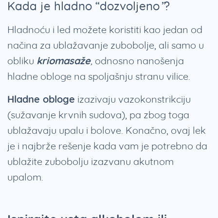
Kada je hladno “dozvoljeno”?
Hladnoću i led možete koristiti kao jedan od
načina za ublažavanje zubobolje, ali samo u
obliku
kriomasaže
,
odnosno nanošenja
hladne obloge na spoljašnju stranu vilice.
Hladne obloge
izazivaju vazokonstrikciju
(sužavanje krvnih sudova), pa zbog toga
ublažavaju upalu i bolove. Konačno, ovaj lek
je i najbrže rešenje kada vam je potrebno da
ublažite zubobolju izazvanu akutnom
upalom.