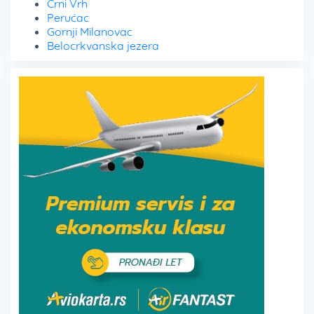
Crni Vrh
Perućac
Gornji Milanovac
Belocrkvanska jezera