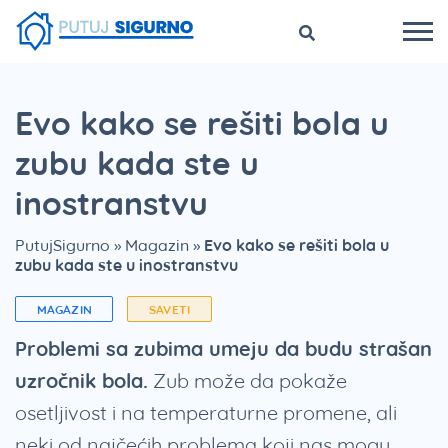
Evo kako se rešiti bola u
zubu kada ste u
inostranstvu
PutujSigurno
»
Magazin
»
Evo kako se rešiti bola u
zubu kada ste u inostranstvu
MAGAZIN
SAVETI
Problemi sa zubima umeju da budu strašan
uzročnik bola.
Zub može da pokaže
osetljivost i na temperaturne promene, ali
neki od najčećih problema koji nas mogu