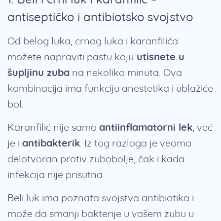
antiseptičko i antibiotsko svojstvo
Od belog luka, crnog luka i karanfilića
možete napraviti pastu koju
utisnete u
šupljinu zuba
na nekoliko minuta. Ova
kombinacija ima funkciju anestetika i ublažiće
bol.
Karanfilić nije samo
antiinflamatorni lek
, već
je i
antibakterik
. Iz tog razloga je veoma
delotvoran protiv zubobolje, čak i kada
infekcija nije prisutna.
Beli luk ima poznata svojstva antibiotika i
može da smanji bakterije u vašem zubu u