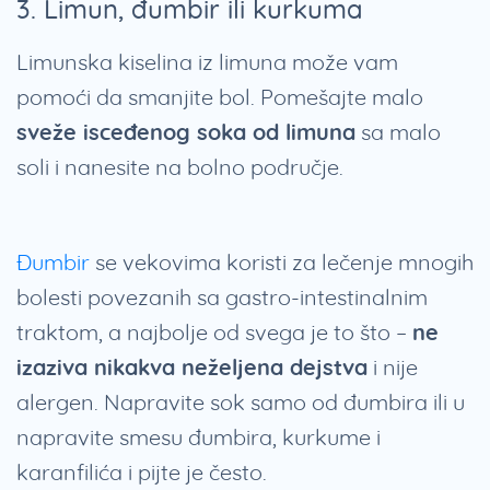
3. Limun, đumbir ili kurkuma
Limunska kiselina iz limuna može vam
pomoći da smanjite bol. Pomešajte malo
sveže isceđenog soka od limuna
sa malo
soli i nanesite na bolno područje.
Đumbir
se vekovima koristi za lečenje mnogih
bolesti povezanih sa gastro-intestinalnim
traktom, a najbolje od svega je to što –
ne
izaziva nikakva neželjena dejstva
i nije
alergen. Napravite sok samo od đumbira ili u
napravite smesu đumbira, kurkume i
karanfilića i pijte je često.