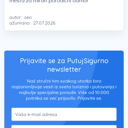
mesta za miran porodični odmor
autor:
seo
ažurirano:
27.07.2026.
Prijavite se za PutujSigurno
newsletter
Naš stručni tim svakog utorka bira
najzanimljivije vesti iz sveta turizma i putovanja i
najbolje specijalne ponude. Više od 10.000
putnika se već prijavilo. Prijavite se.