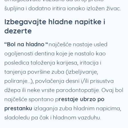
šupljina i dodatno iritira ionako izložen živac.
Izbegavajte hladne napitke i
dezerte
“Bol na hladno”
najčešće nastaje usled
ogoljenosti dentina koje je nastalo kao
posledica taloženja karijesa, iritacija i
tanjenja površine zuba (izbeljivanje,
poliranje…), povlačenja desni i/ili prisustva
džepa ili neke vrste parodontopatije. Ovaj bol
najčešće spontano p
restaje ubrzo po
prestanku
izlaganja zuba hladnim napicima,
sladoledu pa čak i hladnom vazduhu.