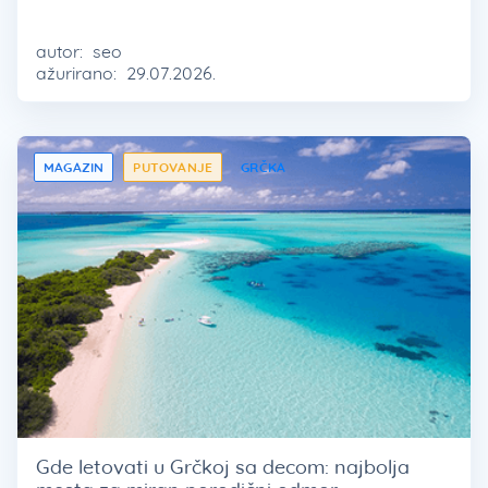
autor:
seo
ažurirano:
29.07.2026.
MAGAZIN
PUTOVANJE
GRČKA
Gde letovati u Grčkoj sa decom: najbolja