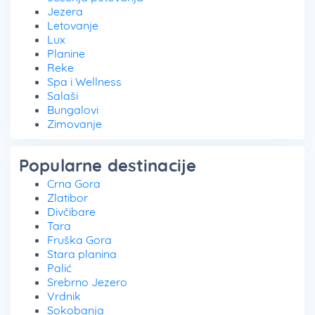
Jezera
Letovanje
Lux
Planine
Reke
Spa i Wellness
Salaši
Bungalovi
Zimovanje
Popularne destinacije
Crna Gora
Zlatibor
Divčibare
Tara
Fruška Gora
Stara planina
Palić
Srebrno Jezero
Vrdnik
Sokobanja