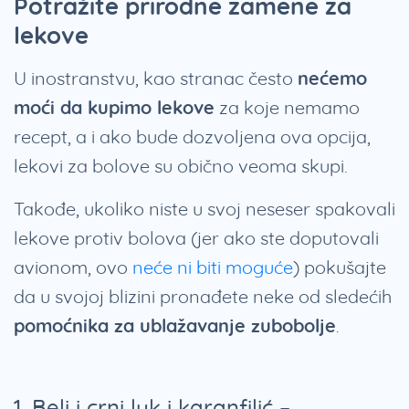
Potražite prirodne zamene za
lekove
U inostranstvu, kao stranac često
nećemo
moći da kupimo lekove
za koje nemamo
recept, a i ako bude dozvoljena ova opcija,
lekovi za bolove su obično veoma skupi.
Takođe, ukoliko niste u svoj neseser spakovali
lekove protiv bolova (jer ako ste doputovali
avionom, ovo
neće ni biti moguće
) pokušajte
da u svojoj blizini pronađete neke od sledećih
pomoćnika za ublažavanje zubobolje
.
1. Beli i crni luk i karanfilić –