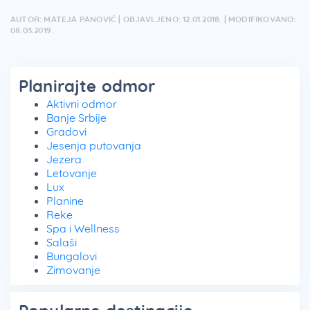
AUTOR: MATEJA PANOVIĆ | OBJAVLJENO: 12.01.2018. | MODIFIKOVANO:
08.03.2019.
Planirajte odmor
Aktivni odmor
Banje Srbije
Gradovi
Jesenja putovanja
Jezera
Letovanje
Lux
Planine
Reke
Spa i Wellness
Salaši
Bungalovi
Zimovanje