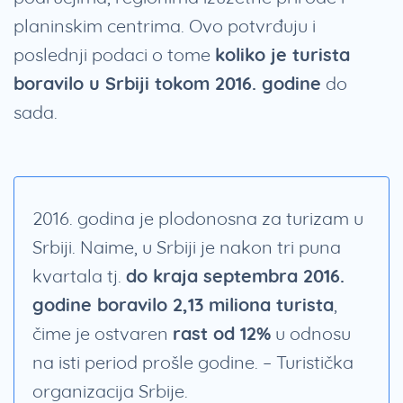
planinskim centrima. Ovo potvrđuju i
poslednji podaci o tome
koliko je turista
boravilo u Srbiji tokom 2016. godine
do
sada.
2016. godina je plodonosna za turizam u
Srbiji. Naime, u Srbiji je nakon tri puna
kvartala tj.
do kraja septembra 2016.
godine boravilo 2,13 miliona turista
,
čime je ostvaren
rast od 12%
u odnosu
na isti period prošle godine. – Turistička
organizacija Srbije.