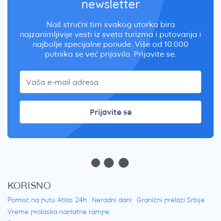
newsletter
Naš stručni tim svakog utorka bira
najzanimljivije vesti iz sveta turizma i putovanja i
najbolje specijalne ponude. Više od 10.000
putnika se već prijavilo. Prijavite se.
Prijavite se
KORISNO
Pomoć na putu Atlas 24h
Neradni dani
Granični prelazi Srbije
Vreme prolaska naplatne rampe