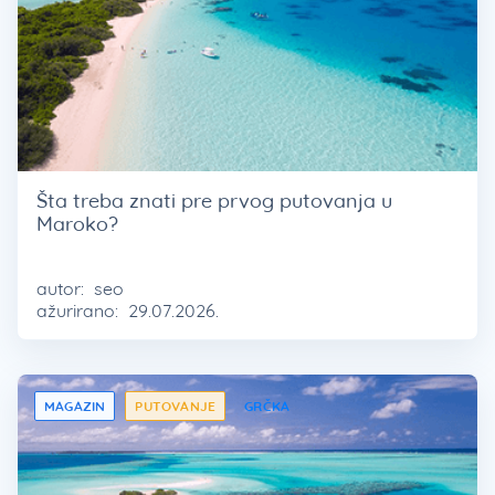
Šta treba znati pre prvog putovanja u
Maroko?
autor:
seo
ažurirano:
29.07.2026.
MAGAZIN
PUTOVANJE
GRČKA