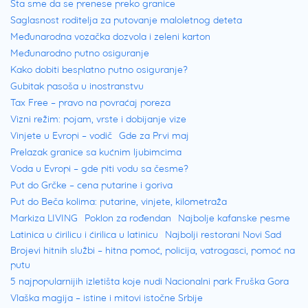
Šta sme da se prenese preko granice
Saglasnost roditelja za putovanje maloletnog deteta
Međunarodna vozačka dozvola i zeleni karton
Međunarodno putno osiguranje
Kako dobiti besplatno putno osiguranje?
Gubitak pasoša u inostranstvu
Tax Free – pravo na povraćaj poreza
Vizni režim: pojam, vrste i dobijanje vize
Vinjete u Evropi – vodič
Gde za Prvi maj
Prelazak granice sa kućnim ljubimcima
Voda u Evropi – gde piti vodu sa česme?
Put do Grčke – cena putarine i goriva
Put do Beča kolima: putarine, vinjete, kilometraža
Markiza LIVING
Poklon za rođendan
Najbolje kafanske pesme
Latinica u ćirilicu i ćirilica u latinicu
Najbolji restorani Novi Sad
Brojevi hitnih službi – hitna pomoć, policija, vatrogasci, pomoć na
putu
5 najpopularnijih izletišta koje nudi Nacionalni park Fruška Gora
Vlaška magija – istine i mitovi istočne Srbije