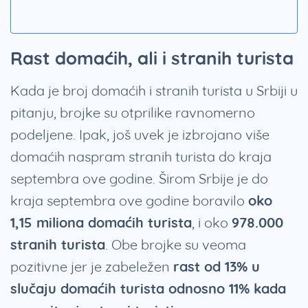
Rast domaćih, ali i stranih turista
Kada je broj domaćih i stranih turista u Srbiji u
pitanju, brojke su otprilike ravnomerno
podeljene. Ipak, još uvek je izbrojano više
domaćih naspram stranih turista do kraja
septembra ove godine. Širom Srbije je do
kraja septembra ove godine boravilo
oko
1,15 miliona domaćih turista
, i oko
978.000
stranih turista
. Obe brojke su veoma
pozitivne jer je zabeležen
rast od 13% u
slučaju domaćih turista odnosno 11% kada