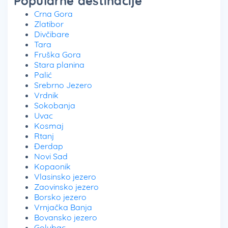
Popularne destinacije
Crna Gora
Zlatibor
Divčibare
Tara
Fruška Gora
Stara planina
Palić
Srebrno Jezero
Vrdnik
Sokobanja
Uvac
Kosmaj
Rtanj
Đerdap
Novi Sad
Kopaonik
Vlasinsko jezero
Zaovinsko jezero
Borsko jezero
Vrnjačka Banja
Bovansko jezero
Golubac