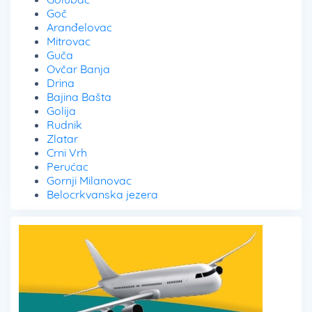
Goč
Aranđelovac
Mitrovac
Guča
Ovčar Banja
Drina
Bajina Bašta
Golija
Rudnik
Zlatar
Crni Vrh
Perućac
Gornji Milanovac
Belocrkvanska jezera