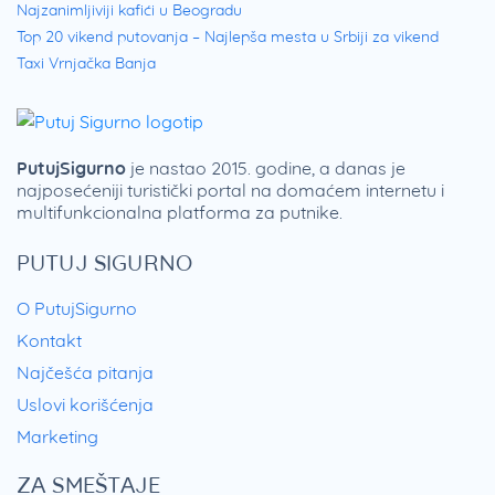
Najzanimljiviji kafići u Beogradu
Top 20 vikend putovanja – Najlepša mesta u Srbiji za vikend
Taxi Vrnjačka Banja
PutujSigurno
je nastao 2015. godine, a danas je
najposećeniji turistički portal na domaćem internetu i
multifunkcionalna platforma za putnike.
PUTUJ SIGURNO
O PutujSigurno
Kontakt
Najčešća pitanja
Uslovi korišćenja
Marketing
ZA SMEŠTAJE