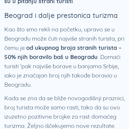
su u pitanju strani turisti
.
Beograd i dalje prestonica turizma
Kao što smo rekli na početku, upravo se u
Beogradu može čuti najviše stranih turista, pri
čemu je
od ukupnog broja stranih turista –
50% njih boravilo baš u Beogradu
. Domaći
turisti ‘pak najviše borave u banjama Srbije,
iako je značajan broj njih takođe boravio u
Beogradu.
Kada se zna da se bliže novogodišnji praznici,
broj turista može samo rasti, tako da su ovo
izuzetno pozitivne brojke za rast domaćeg
turizma. Željno iščekujemo nove rezultate.