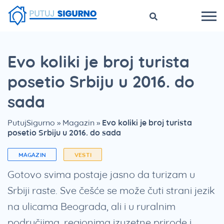
Evo koliki je broj turista
posetio Srbiju u 2016. do
sada
PutujSigurno
»
Magazin
»
Evo koliki je broj turista
posetio Srbiju u 2016. do sada
MAGAZIN
VESTI
Gotovo svima postaje jasno da turizam u
Srbiji raste. Sve češće se može čuti strani jezik
na ulicama Beograda, ali i u ruralnim
područjima, regionima izuzetne prirode i