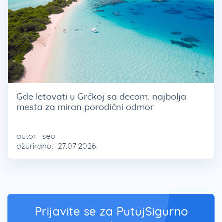
Gde letovati u Grčkoj sa decom: najbolja
mesta za miran porodični odmor
autor:
seo
ažurirano:
27.07.2026.
Prijavite se za PutujSigurno