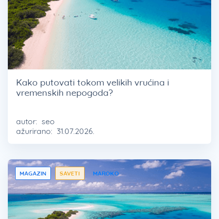
Kako putovati tokom velikih vrućina i
vremenskih nepogoda?
autor:
seo
ažurirano:
31.07.2026.
MAGAZIN
SAVETI
MAROKO