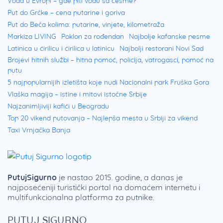
Voda u Evropi – gde piti vodu sa česme?
Put do Grčke – cena putarine i goriva
Put do Beča kolima: putarine, vinjete, kilometraža
Markiza LIVING
Poklon za rođendan
Najbolje kafanske pesme
Latinica u ćirilicu i ćirilica u latinicu
Najbolji restorani Novi Sad
Brojevi hitnih službi – hitna pomoć, policija, vatrogasci, pomoć na
putu
5 najpopularnijih izletišta koje nudi Nacionalni park Fruška Gora
Vlaška magija – istine i mitovi istočne Srbije
Najzanimljiviji kafići u Beogradu
Top 20 vikend putovanja – Najlepša mesta u Srbiji za vikend
Taxi Vrnjačka Banja
PutujSigurno
je nastao 2015. godine, a danas je
najposećeniji turistički portal na domaćem internetu i
multifunkcionalna platforma za putnike.
PUTUJ SIGURNO