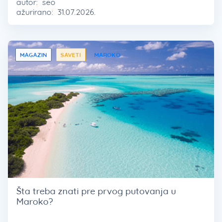
autor:
seo
ažurirano:
31.07.2026.
MAGAZIN
SAVETI
MAROKO
Šta treba znati pre prvog putovanja u
Maroko?