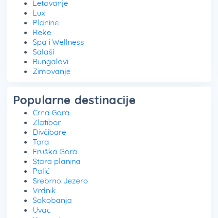
Letovanje
Lux
Planine
Reke
Spa i Wellness
Salaši
Bungalovi
Zimovanje
Popularne destinacije
Crna Gora
Zlatibor
Divčibare
Tara
Fruška Gora
Stara planina
Palić
Srebrno Jezero
Vrdnik
Sokobanja
Uvac