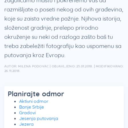
zagolicamo maštu i pokrenemo vas da
razmišljate o poseti nekog od ovih građevina,
koje su zaista vredne pažnje. Njihova istorija,
složenost gradnje, prelepo prirodno
okruženje su neki od razloga zašto baš tu
treba zabeležiti fotografiju kao uspomenu sa
putovanja kroz Evropu.
AUTOR: MILENA PODOVAC | OBJAVLJENO: 23.01.2018. | MODIFIKOVANO:
26.11.2018.
Planirajte odmor
Aktivni odmor
Banje Srbije
Gradovi
Jesenja putovanja
Jezera