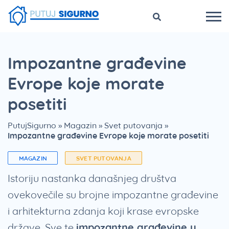
Impozantne građevine
Evrope koje morate
posetiti
PutujSigurno
»
Magazin
»
Svet putovanja
»
Impozantne građevine Evrope koje morate posetiti
MAGAZIN
SVET PUTOVANJA
Istoriju nastanka današnjeg društva
ovekovečile su brojne impozantne građevine
i arhitekturna zdanja koji krase evropske
države. Sve te
impozantne građevine u