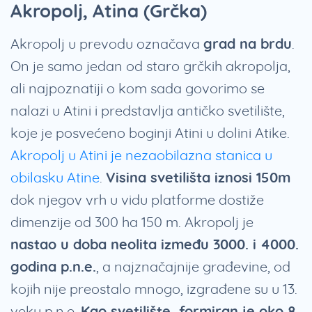
Akropolj, Atina (Grčka)
Akropolj u prevodu označava
grad na brdu
.
On je samo jedan od staro grčkih akropolja,
ali najpoznatiji o kom sada govorimo se
nalazi u Atini i predstavlja antičko svetilište,
koje je posvećeno boginji Atini u dolini Atike.
Akropolj u Atini je nezaobilazna stanica u
obilasku Atine
.
Visina svetilišta iznosi 150m
dok njegov vrh u vidu platforme dostiže
dimenzije od 300 ha 150 m. Akropolj je
nastao u doba neolita između 3000. i 4000.
godina p.n.e.
, a najznačajnije građevine, od
kojih nije preostalo mnogo, izgrađene su u 13.
veku p.n.e.
Kao svetilište, formiran je oko 8.