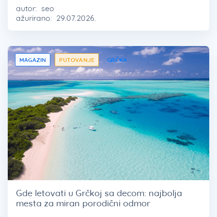
autor:
seo
ažurirano:
29.07.2026.
MAGAZIN
PUTOVANJE
GRČKA
Gde letovati u Grčkoj sa decom: najbolja
mesta za miran porodični odmor