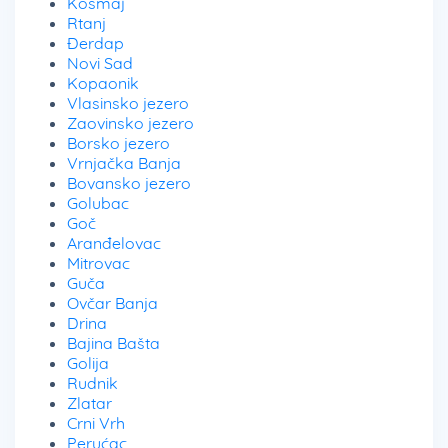
Kosmaj
Rtanj
Đerdap
Novi Sad
Kopaonik
Vlasinsko jezero
Zaovinsko jezero
Borsko jezero
Vrnjačka Banja
Bovansko jezero
Golubac
Goč
Aranđelovac
Mitrovac
Guča
Ovčar Banja
Drina
Bajina Bašta
Golija
Rudnik
Zlatar
Crni Vrh
Perućac