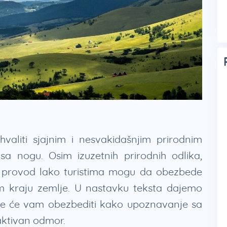
valiti sjajnim i nesvakidašnjim prirodnim
a nogu. Osim izuzetnih prirodnih odlika,
n provod lako turistima mogu da obezbede
m kraju zemlje. U nastavku teksta dajemo
je će vam obezbediti kako upoznavanje sa
aktivan odmor.