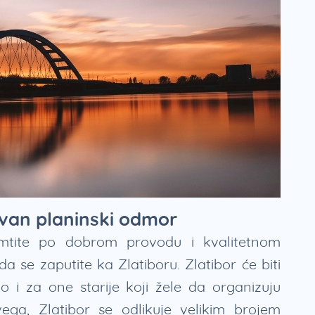
ivan planinski odmor
mtite po dobrom provodu i kvalitetnom
 se zaputite ka Zlatiboru. Zlatibor će biti
 i za one starije koji žele da organizuju
ega, Zlatibor se odlikuje velikim brojem