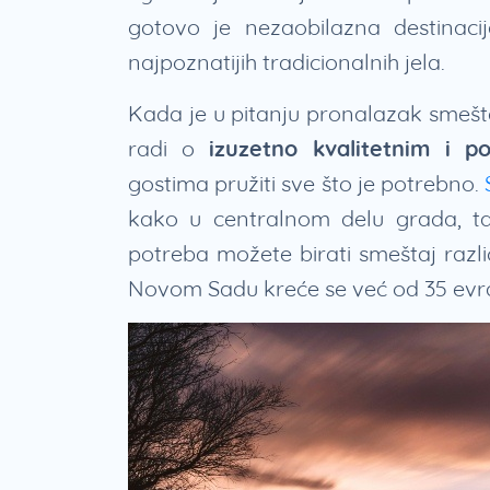
gotovo je nezaobilazna destinaci
najpoznatijih tradicionalnih jela.
Kada je u pitanju pronalazak smeš
radi o
izuzetno kvalitetnim i p
gostima pružiti sve što je potrebno.
kako u centralnom delu grada, tako
potreba možete birati smeštaj razli
Novom Sadu kreće se već od 35 evr