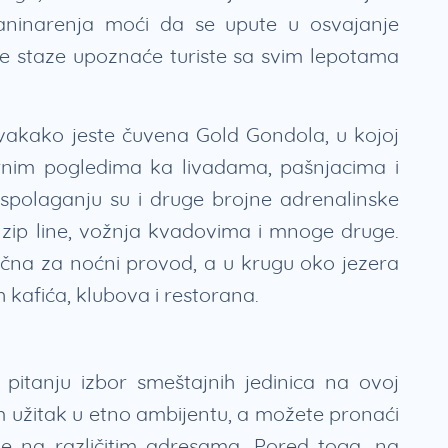
 planinarenja moći da se upute u osvajanje
je staze upoznaće turiste sa svim lepotama
vakako jeste čuvena Gold Gondola, u kojoj
rnim pogledima ka livadama, pašnjacima i
aspolaganju su i druge brojne adrenalinske
, zip line, vožnja kvadovima i mnoge druge.
ipična za noćni provod, a u krugu oko jezera
h kafića, klubova i restorana.
pitanju izbor smeštajnih jedinica na ovoj
 užitak u etno ambijentu, a možete pronaći
 na različitim adresama. Pored toga, na