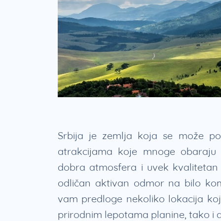
Srbija je zemlja koja se može poh
atrakcijama koje mnoge obaraju s
dobra atmosfera i uvek kvaliteta
odličan aktivan odmor na bilo ko
vam predloge nekoliko lokacija ko
prirodnim lepotama planine, tako i 