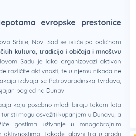
lepotama evropske prestonice
va Srbije, Novi Sad se ističe po odličnom
čitih kultura, tradicija i običaja i mnoštvu
Novom Sadu je lako organizovazi aktivan
e različite aktivnosti, te u njemu nikada ne
kcija izdvaja se Petrovaradinska tvrđava,
 sjajan pogled na Dunav.
cija koju posebno mladi biraju tokom leta
turisti mogu osvežiti kupanjem u Dunavu, a
užiće gostima uživanje u mnogobrojnim
im aktivnostima. Takođe, glavni trg u gradu