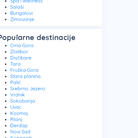
Spa i Wellness
Salaši
Bungalovi
Zimovanje
Popularne destinacije
Crna Gora
Zlatibor
Divčibare
Tara
Fruška Gora
Stara planina
Palić
Srebrno Jezero
Vrdnik
Sokobanja
Uvac
Kosmaj
Rtanj
Đerdap
Novi Sad
Kopaonik