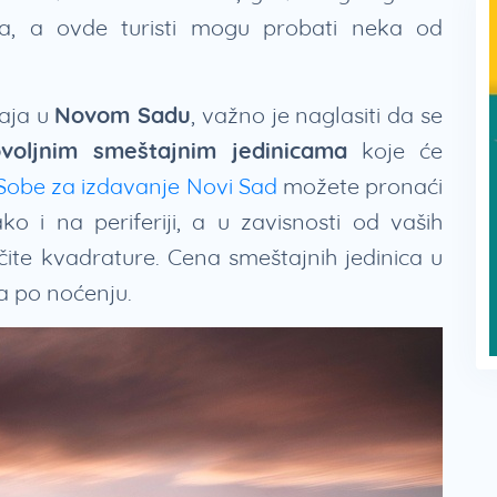
ja, a ovde turisti mogu probati neka od
taja u
Novom Sadu
, važno je naglasiti da se
ovoljnim smeštajnim jedinicama
koje će
Sobe za izdavanje Novi Sad
možete pronaći
 i na periferiji, a u zavisnosti od vaših
čite kvadrature. Cena smeštajnih jedinica u
a po noćenju.