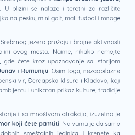
U blizini se nalaze i teretni za različite
jka na pesku, mini golf, mali fudbal i mnoge
 Srebrnog jezera pružaju i brojne aktivnosti
olini ovog mesta. Naime, nikako nemojte
, gde ćete kroz upoznavanje sa istorijom
Dunav i Rumuniju
. Osim toga, nezaobilazne
enski vir, Đerdapska klisura i Kladovo, koji
mbijentu i unikatan prikaz kulture, tradicije
storije i sa mnoštvom atrakcija, izuzetno je
mor koji ćete pamtiti
. Na vama je da samo
udobnih smeštajnih jedinica i krenete ka