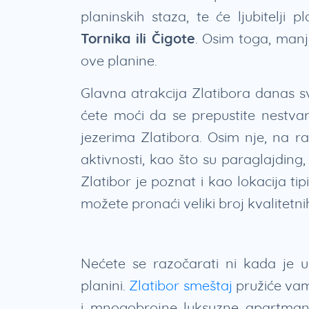
planinskih staza, te će ljubitelji
Tornika ili Čigote
. Osim toga, man
ove planine.
Glavna atrakcija Zlatibora danas s
ćete moći da se prepustite nestva
jezerima Zlatibora. Osim nje, na r
aktivnosti, kao što su paraglajding
Zlatibor je poznat i kao lokacija t
možete pronaći veliki broj kvalitetni
Nećete se razočarati ni kada je u 
planini.
Zlatibor smeštaj
pružiće vam
i mnogobrojne luksuzne apartmane