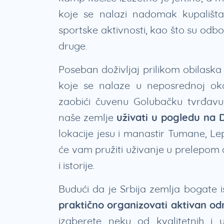
koje se nalazi nadomak kupališta. 
sportske aktivnosti, kao što su odbo
druge.
Poseban doživljaj prilikom obilaska
koje se nalaze u neposrednoj ok
zaobići čuvenu Golubačku tvrđavu
naše zemlje
uživati u pogledu na 
lokacije jesu i manastir Tumane, Lep
će vam pružiti uživanje u prelepom a
i istorije.
Budući da je Srbija zemlja bogate i
praktično organizovati aktivan od
izaberete neku od kvalitetnih i 