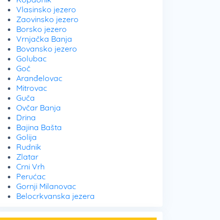
Vlasinsko jezero
Zaovinsko jezero
Borsko jezero
Vrnjačka Banja
Bovansko jezero
Golubac
Goč
Aranđelovac
Mitrovac
Guča
Ovčar Banja
Drina
Bajina Bašta
Golija
Rudnik
Zlatar
Crni Vrh
Perućac
Gornji Milanovac
Belocrkvanska jezera