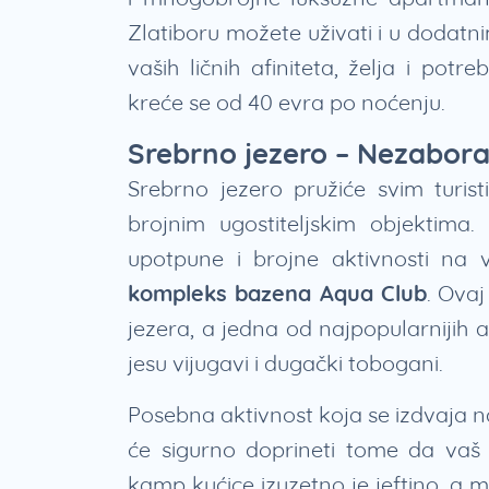
Zlatiboru možete uživati i u dodat
vaših ličnih afiniteta, želja i po
kreće se od 40 evra po noćenju.
Srebrno jezero – Nezabor
Srebrno jezero pružiće svim turi
brojnim ugostiteljskim objektima.
upotpune i brojne aktivnosti na
kompleks bazena Aqua Club
. Ovaj
jezera, a jedna od najpopularnijih at
jesu vijugavi i dugački tobogani.
Posebna aktivnost koja se izdvaja 
će sigurno doprineti tome da vaš o
kamp kućice izuzetno je jeftino, a m