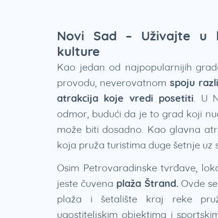
Novi Sad – Uživajte u 
kulture
Kao jedan od najpopularnijih grado
provodu, neverovatnom
spoju razli
atrakcija koje vredi posetiti
. U 
odmor, budući da je to grad koji nud
može biti dosadno. Kao glavna atra
koja pruža turistima duge šetnje uz
Osim Petrovaradinske tvrđave, loka
jeste čuvena
plaža Štrand.
Ovde se 
plaža i šetalište kraj reke pr
ugostiteljskim objektima i sportsk