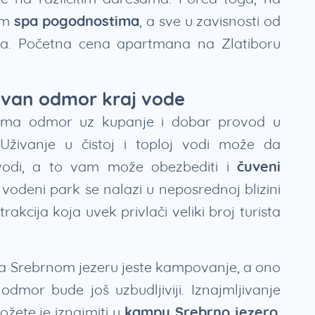
nim
spa pogodnostima
, a sve u zavisnosti od
treba. Početna cena apartmana na Zlatiboru
avan odmor kraj vode
stima odmor uz kupanje i dobar provod u
 Uživanje u čistoj i toploj vodi može da
 vodi, a to vam može obezbediti i
čuveni
 vodeni park se nalazi u neposrednoj blizini
rakcija koja uvek privlači veliki broj turista
na Srebrnom jezeru jeste kampovanje, a ono
dmor bude još uzbudljiviji. Iznajmljivanje
ožete je iznajmiti u
kampu Srebrno jezero
,