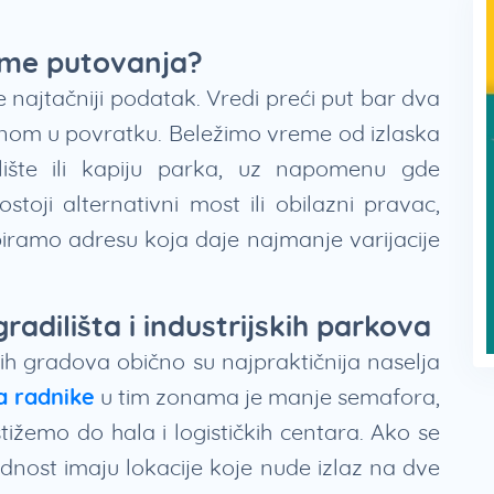
eme putovanja?
 najtačniji podatak. Vredi preći put bar dva
ednom u povratku. Beležimo vreme od izlaska
ište ili kapiju parka, uz napomenu gde
ji alternativni most ili obilazni pravac,
ramo adresu koja daje najmanje varijacije
dilišta i industrijskih parkova
h gradova obično su najpraktičnija naselja
a radnike
u tim zonama je manje semafora,
stižemo do hala i logističkih centara. Ako se
ednost imaju lokacije koje nude izlaz na dve