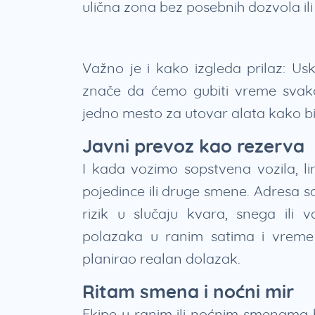
ulična zona bez posebnih dozvola il
Važno je i kako izgleda prilaz: Uske
znače da ćemo gubiti vreme svako
jedno mesto za utovar alata kako bi
Javni prevoz kao rezerva
I kada vozimo sopstvena vozila, li
pojedince ili druge smene. Adresa 
rizik u slučaju kvara, snega ili v
polazaka u ranim satima i vreme
planirao realan dolazak.
Ritam smena i noćni mir
Ekipe u ranim ili noćnim smenama 