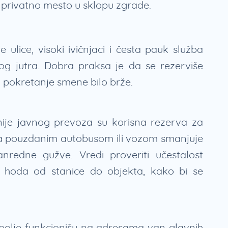
i privatno mesto u sklopu zgrade.
 ulice, visoki ivičnjaci i česta pauk služba
g jutra. Dobra praksa je da se rezerviše
 pokretanje smene bilo brže.
nije javnog prevoza su korisna rezerva za
sa pouzdanim autobusom ili vozom smanjuje
anredne gužve. Vredi proveriti učestalost
 hoda od stanice do objekta, kako bi se
bolje funkcionišu na adresama van glavnih