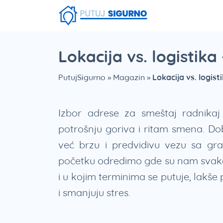
Fruška Gora
Stara planina
Smešna strana putovanja
Srebrno Jezero
Vlasinsko jezero
Zaovinsko jezero
Borsko jezero
Lokacija vs. logistik
PutujSigurno
»
Magazin
»
Lokacija vs. logis
Izbor adrese za smeštaj radnikaj
potrošnju goriva i ritam smena. Do
već brzu i predvidivu vezu sa grad
početku odredimo gde su nam svakodn
i u kojim terminima se putuje, lakše 
i smanjuju stres.