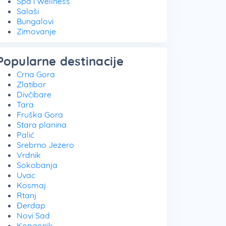
Spa i Wellness
Salaši
Bungalovi
Zimovanje
Popularne destinacije
Crna Gora
Zlatibor
Divčibare
Tara
Fruška Gora
Stara planina
Palić
Srebrno Jezero
Vrdnik
Sokobanja
Uvac
Kosmaj
Rtanj
Đerdap
Novi Sad
Kopaonik