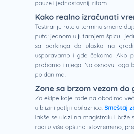
pauze i jednostavniji ritam.
Kako realno izračunati vr
Testiranje rute u terminu smene daje
puta: jednom u jutarnjem špicu i j
sa parkinga do ulaska na gradil
usporavamo i gde čekamo. Ako posto
probamo i njega. Na osnovu toga bi
po danima.
Zone sa brzom vezom do gra
Za ekipe koje rade na obodima veći
u blizini petlji i obilaznica.
Smeštaj z
lakše se ulazi na magistralu i brže 
radi u više opština istovremeno, pr