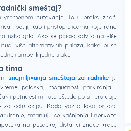
 radnički smeštaj?
im vremenom putovanja. To u praksi znači
ica i petlji, kao i pristup ulicama koje rano
čna uska grla. Ako se posao odvija na više
udi više alternativnih prilaza, kako bi se
edne rampe ili jedne trake.
a tima
kom iznajmljivanja smeštaja za radnike
je
 vreme polaska, mogućnost parkiranja i
 Čak i petnaest minuta uštede po smeru daje
za celu ekipu. Kada vozila lako prilaze
arkiranje, smanjuju se kašnjenja i nervoza
apoteka na pešačkoj distanci znače kraće