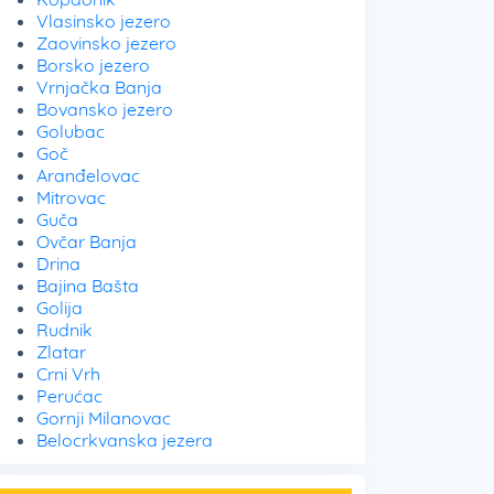
Vlasinsko jezero
Zaovinsko jezero
Borsko jezero
Vrnjačka Banja
Bovansko jezero
Golubac
Goč
Aranđelovac
Mitrovac
Guča
Ovčar Banja
Drina
Bajina Bašta
Golija
Rudnik
Zlatar
Crni Vrh
Perućac
Gornji Milanovac
Belocrkvanska jezera