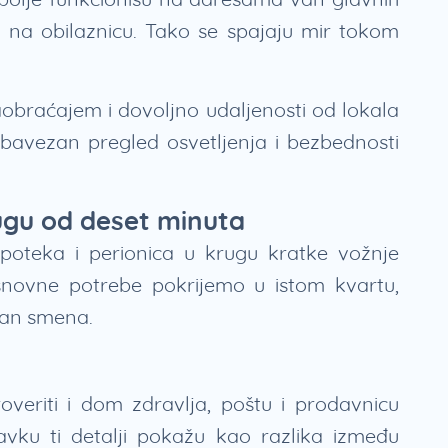
m na obilaznicu. Tako se spajaju mir tokom
aobraćajem i dovoljno udaljenosti od lokala
avezan pregled osvetljenja i bezbednosti
ugu od deset minuta
poteka i perionica u krugu kratke vožnje
snovne potrebe pokrijemo u istom kvartu,
plan smena.
eriti i dom zdravlja, poštu i prodavnicu
vku ti detalji pokažu kao razlika između