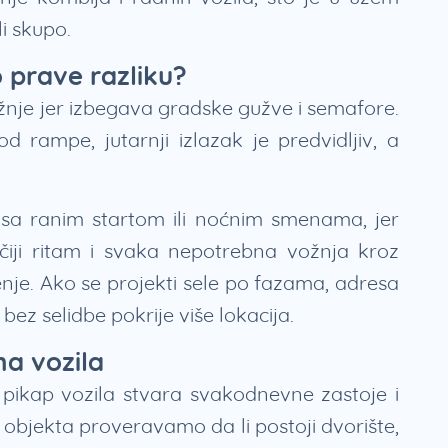
i skupo.
o prave razliku?
ožnje jer izbegava gradske gužve i semafore.
 rampe, jutarnji izlazak je predvidljiv, a
sa ranim startom ili noćnim smenama, jer
iji ritam i svaka nepotrebna vožnja kroz
enje. Ako se projekti sele po fazama, adresa
 bez selidbe pokrije više lokacija.
na vozila
pikap vozila stvara svakodnevne zastoje i
 objekta proveravamo da li postoji dvorište,