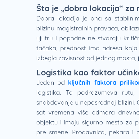
Šta je „dobra lokacija“ za
Dobra lokacija je ona sa stabiln
blizinu magistralnih pravaca, obilazn
ujutru i popodne ne stvaraju kriti
tačaka, prednost ima adresa koja n
izbegla zavisnost od jednog mosta, j
Logistika kao faktor učink
Jedan od
ključnih faktora prili
logistika. To podrazumeva rutu,
snabdevanje u neposrednoj blizini.
sat vremena više odmora dnevno 
objektu i imaju sigurno mesto za p
pre smene. Prodavnica, pekara i 