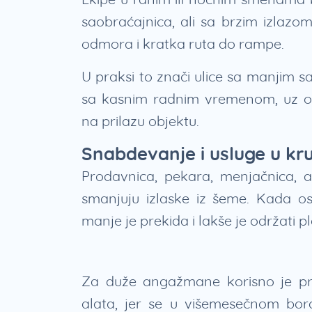
saobraćajnica, ali sa brzim izlazo
odmora i kratka ruta do rampe.
U praksi to znači ulice sa manjim s
sa kasnim radnim vremenom, uz ob
na prilazu objektu.
Snabdevanje i usluge u kr
Prodavnica, pekara, menjačnica, a
smanjuju izlaske iz šeme. Kada o
manje je prekida i lakše je održati 
Za duže angažmane korisno je prov
alata, jer se u višemesečnom bora