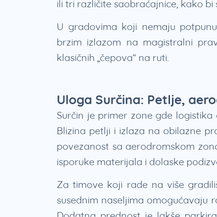
ili tri različite saobraćajnice, kako b
U gradovima koji nemaju potpunu 
brzim izlazom na magistralni prav
klasičnih „čepova“ na ruti.
Uloga Surčina: Petlje, aer
Surčin je primer zone gde logistik
Blizina petlji i izlaza na obilazne 
povezanost sa aerodromskom zonom
isporuke materijala i dolaske podiz
Za timove koji rade na više gradil
susednim naseljima omogućavaju rasp
Dodatna prednost je lakše parkiran