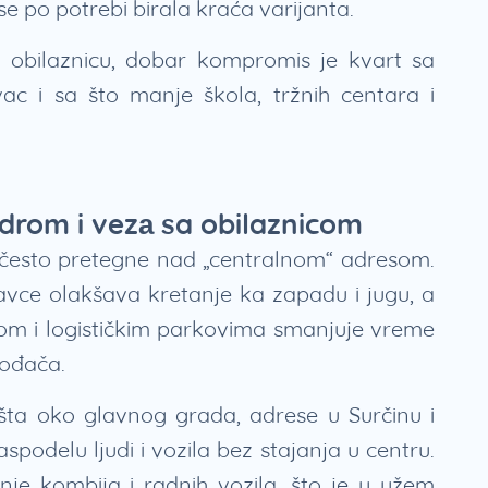
i se po potrebi birala kraća varijanta.
obilaznicu, dobar kompromis je kvart sa
ac i sa što manje škola, tržnih centara i
odrom i vezа sa obilaznicom
a često pretegne nad „centralnom“ adresom.
pravce olakšava kretanje ka zapadu i jugu, a
 i logističkim parkovima smanjuje vreme
vođača.
išta oko glavnog grada, adrese u Surčinu i
odelu ljudi i vozila bez stajanja u centru.
je kombija i radnih vozila, što je u užem