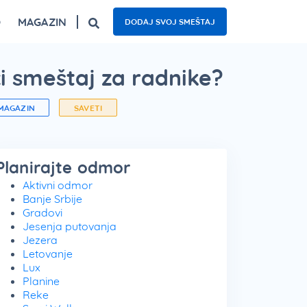
O
MAGAZIN
DODAJ SVOJ SMEŠTAJ
ogled
Fruška gora – top 5 izletišta
Najzanimljiviji kafići u Beogradu
Nacionalni parkovi Srbije – 5 oaza prirode
i smeštaj za radnike?
MAGAZIN
SAVETI
Planirajte odmor
Aktivni odmor
Banje Srbije
Gradovi
Jesenja putovanja
Jezera
Letovanje
Lux
Planine
Reke