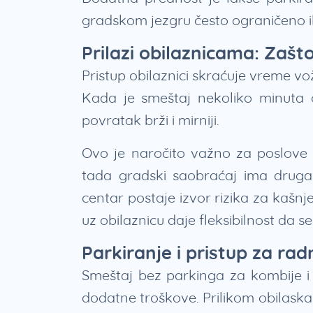
gradskom jezgru često ograničeno il
Prilazi obilaznicama: Zašt
Pristup obilaznici skraćuje vreme v
Kada je smeštaj nekoliko minuta od
povratak brži i mirniji.
Ovo je naročito važno za poslove 
tada gradski saobraćaj ima drugač
centar postaje izvor rizika za kašnj
uz obilaznicu daje fleksibilnost da se
Parkiranje i pristup za rad
Smeštaj bez parkinga za kombije i 
dodatne troškove. Prilikom obilaska