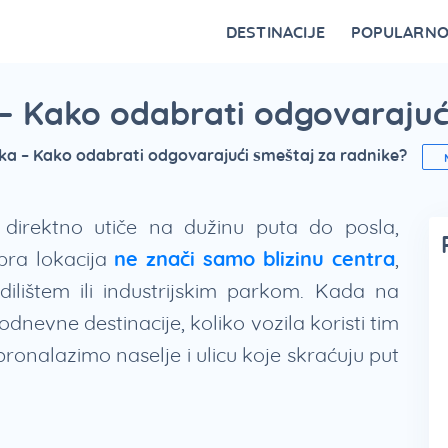
DESTINACIJE
POPULARN
Vrnjačka Banja
Bovansko jezero
Ovčar Banja
Bajina Bašta
Gornji Milanovac
Belocrkvanska jezera
Restorani na Zlatiboru i specijaliteti
Fruška Gora – kulturna riznica Srbije
Divčibare kao atraktivna destinacija
Vidikovci na Tari za najlepši p
a – Kako odabrati odgovarajuć
tika – Kako odabrati odgovarajući smeštaj za radnike?
 direktno utiče na dužinu puta do posla,
bra lokacija
ne znači samo blizinu centra
,
ilištem ili industrijskim parkom. Kada na
evne destinacije, koliko vozila koristi tim
pronalazimo naselje i ulicu koje skraćuju put