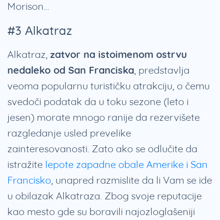
Morison…
#3 Alkatraz
Alkatraz,
zatvor na istoimenom ostrvu
nedaleko od San Franciska
, predstavlja
veoma popularnu turističku atrakciju, o čemu
svedoči podatak da u toku sezone (leto i
jesen) morate mnogo ranije da rezervišete
razgledanje usled prevelike
zainteresovanosti. Zato ako se odlučite da
istražite
lepote zapadne obale Amerike i San
Francisko
, unapred razmislite da li Vam se ide
u obilazak Alkatraza. Zbog svoje reputacije
kao mesto gde su boravili najozloglašeniji