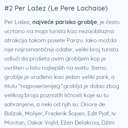
#2 Per Lašez (Le Pere Lachaise)
Per Lašez,
najveće parisko groblje
, je često
ucrtano na mapi turista kao nezaobilazna
atrakcija tokom posete Parizu. Iako možda
nije najromantičniji odabir, veliki broj turista
odluči da prošeta ovim grobljem koji je
uvršten u listu najlepših na svetu. Samo
groblje je urađeno kao jedan veliki park, a
titulu “najposećenijeg” groblja je dobio zbog
velikog broja poznatih ličnosti koje su tu
sahranjene, a neki od njih su: Onore de
Balzak, Molijer, Frederik Šopen, Edit Pjaf, Iv
Montan, Oskar Vajld, Ežen Delakroa, Džim