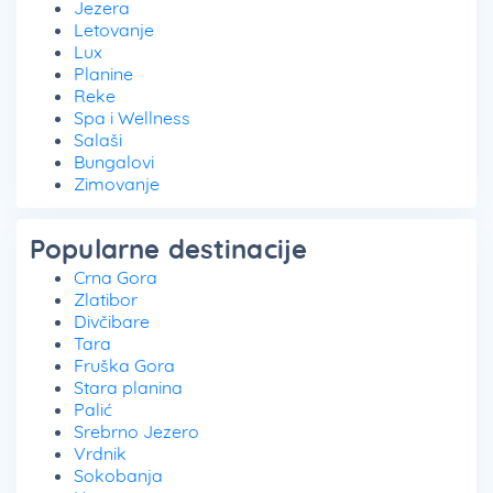
Jezera
Letovanje
Lux
Planine
Reke
Spa i Wellness
Salaši
Bungalovi
Zimovanje
Popularne destinacije
Crna Gora
Zlatibor
Divčibare
Tara
Fruška Gora
Stara planina
Palić
Srebrno Jezero
Vrdnik
Sokobanja