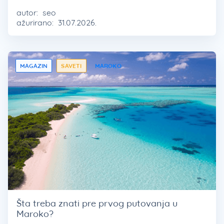
autor:
seo
ažurirano:
31.07.2026.
MAGAZIN
SAVETI
MAROKO
Šta treba znati pre prvog putovanja u
Maroko?