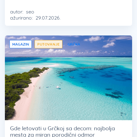
autor:
seo
ažurirano:
29.07.2026.
MAGAZIN
PUTOVANJE
GRČKA
Gde letovati u Grčkoj sa decom: najbolja
mesta za miran porodični odmor