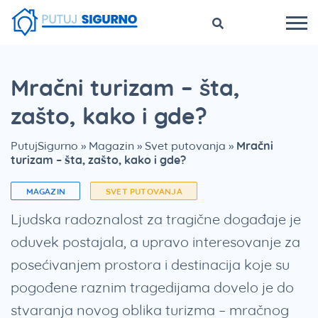
Mračni turizam – šta,
zašto, kako i gde?
PutujSigurno
»
Magazin
»
Svet putovanja
»
Mračni
turizam – šta, zašto, kako i gde?
MAGAZIN
SVET PUTOVANJA
Ljudska radoznalost za tragične događaje je
oduvek postajala, a upravo interesovanje za
posećivanjem prostora i destinacija koje su
pogođene raznim tragedijama dovelo je do
stvaranja novog oblika turizma – mračnog