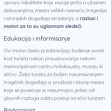
upravo lokalitete koje vezuje priča o užasnim
dešavanjima, mesta velikih nesreća, tragedija
i istorijskih događaja stradanja, a
razlozi i
motivi za to su uglavnom sledeći
.
Edukacija i informisanje
Ovi motivi često predstavljaju buđenje svesti
kod turista nakon prisustvovanja nekom
memorijalnom centru holokausta, muzeju ili
slično. Želja turista za boljim razumevanjem
tragičnih događaja iz prošlosti i istoriji mesta
koje se posećuje je nesumnjivo jedan od
glavnih razloga zašto postoji mračni turizam.
Radozalost