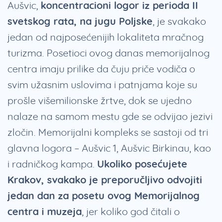
Aušvic,
koncentracioni logor iz perioda II
svetskog rata, na jugu Poljske
, je svakako
jedan od najposećenijih lokaliteta mračnog
turizma. Posetioci ovog danas memorijalnog
centra imaju prilike da čuju priče vodiča o
svim užasnim uslovima i patnjama koje su
prošle višemilionske žrtve, dok se ujedno
nalaze na samom mestu gde se odvijao jezivi
zločin. Memorijalni kompleks se sastoji od tri
glavna logora – Aušvic 1, Aušvic Birkinau, kao
i radničkog kampa.
Ukoliko posećujete
Krakov, svakako je preporučljivo odvojiti
jedan dan za posetu ovog Memorijalnog
centra i muzeja
, jer koliko god čitali o