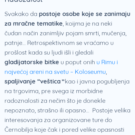
Svakako da
postoje osobe koje se zanimaju
za mračne tematike
, koijma je na neki
čudan način zanimljiv pojam smrti, mučenja,
patnje… Retrospektivnom se vraćamo u
prošlost kada su ljudi išli i gledali
gladijatorske bitke
u poput onih
u Rimu i
najvećoj areni na svetu – Koloseumu
,
spaljivanje “veštica”
kao i javna pogubljenja
na trgovima, pre svega iz morbidne
radoznalosti za nečim što je donekle
nepoznato, strašno ili opasno… Postoje velika
interesovanja za organizovane ture do
Černobilja koje čak i pored velike opasnosti