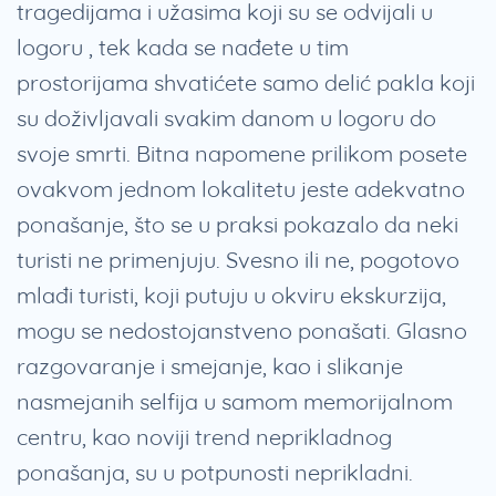
tragedijama i užasima koji su se odvijali u
logoru , tek kada se nađete u tim
prostorijama shvatićete samo delić pakla koji
su doživljavali svakim danom u logoru do
svoje smrti. Bitna napomene prilikom posete
ovakvom jednom lokalitetu jeste adekvatno
ponašanje, što se u praksi pokazalo da neki
turisti ne primenjuju. Svesno ili ne, pogotovo
mlađi turisti, koji putuju u okviru ekskurzija,
mogu se nedostojanstveno ponašati. Glasno
razgovaranje i smejanje, kao i slikanje
nasmejanih selfija u samom memorijalnom
centru, kao noviji trend neprikladnog
ponašanja, su u potpunosti neprikladni.