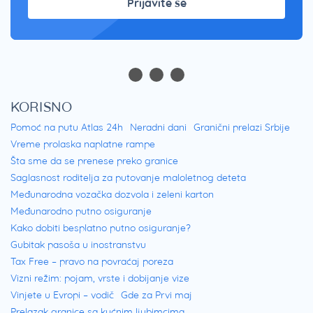
Prijavite se
KORISNO
Pomoć na putu Atlas 24h
Neradni dani
Granični prelazi Srbije
Vreme prolaska naplatne rampe
Šta sme da se prenese preko granice
Saglasnost roditelja za putovanje maloletnog deteta
Međunarodna vozačka dozvola i zeleni karton
Međunarodno putno osiguranje
Kako dobiti besplatno putno osiguranje?
Gubitak pasoša u inostranstvu
Tax Free – pravo na povraćaj poreza
Vizni režim: pojam, vrste i dobijanje vize
Vinjete u Evropi – vodič
Gde za Prvi maj
Prelazak granice sa kućnim ljubimcima