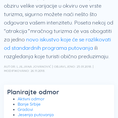
obziru velike varijacije u okviru ove vrste
turizma, sigurno možete naći nešto što
odgovara vašem intenzitetu. Poseta nekoj od
“atrakcija” mračnog turizma će vas obogatiti
za jedno
novo iskustvo koje će se razlikovati
od standardnih programa putovanja
ili
razgledanja koje turisti obično preduzimaju.
AUTOR: LJILJANA JOVANOVIĆ | OBJAVLJENO: 23.01.2018. |
MODIFIKOVANO: 26.11.2018.
Planirajte odmor
Aktivni odmor
Banje Srbije
Gradovi
Jesenja putovanja