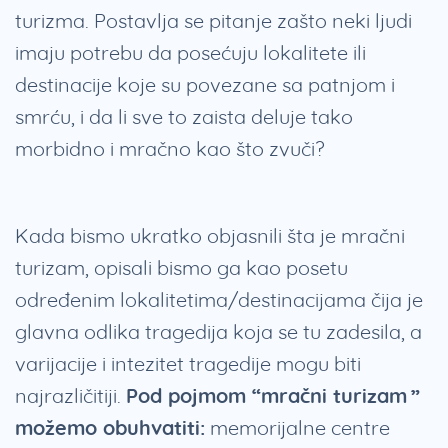
turizma. Postavlja se pitanje zašto neki ljudi
imaju potrebu da posećuju lokalitete ili
destinacije koje su povezane sa patnjom i
smrću, i da li sve to zaista deluje tako
morbidno i mračno kao što zvuči?
Kada bismo ukratko objasnili šta je mračni
turizam, opisali bismo ga kao posetu
određenim lokalitetima/destinacijama čija je
glavna odlika tragedija koja se tu zadesila, a
varijacije i intezitet tragedije mogu biti
najrazličitiji.
Pod pojmom “mračni turizam”
možemo obuhvatiti:
memorijalne centre