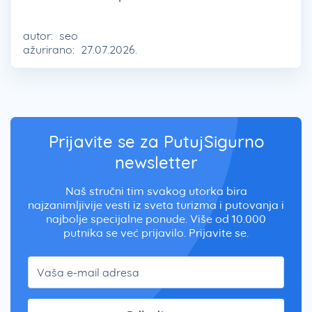
autor:
seo
ažurirano:
27.07.2026.
Prijavite se za PutujSigurno
newsletter
Naš stručni tim svakog utorka bira
najzanimljivije vesti iz sveta turizma i putovanja i
najbolje specijalne ponude. Više od 10.000
putnika se već prijavilo. Prijavite se.