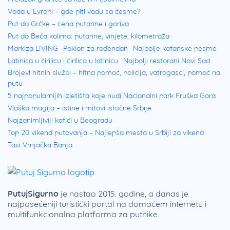
Voda u Evropi – gde piti vodu sa česme?
Put do Grčke – cena putarine i goriva
Put do Beča kolima: putarine, vinjete, kilometraža
Markiza LIVING
Poklon za rođendan
Najbolje kafanske pesme
Latinica u ćirilicu i ćirilica u latinicu
Najbolji restorani Novi Sad
Brojevi hitnih službi – hitna pomoć, policija, vatrogasci, pomoć na
putu
5 najpopularnijih izletišta koje nudi Nacionalni park Fruška Gora
Vlaška magija – istine i mitovi istočne Srbije
Najzanimljiviji kafići u Beogradu
Top 20 vikend putovanja – Najlepša mesta u Srbiji za vikend
Taxi Vrnjačka Banja
PutujSigurno
je nastao 2015. godine, a danas je
najposećeniji turistički portal na domaćem internetu i
multifunkcionalna platforma za putnike.