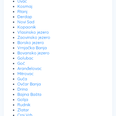
Uvac
Kosmaj
Rtanj
Đerdap
Novi Sad
Kopaonik
Vlasinsko jezero
Zaovinsko jezero
Borsko jezero
Vrnjačka Banja
Bovansko jezero
Golubac
Goč
Aranđelovac
Mitrovac
Guča
Ovčar Banja
Drina
Bajina Bašta
Golija
Rudnik
Zlatar
Crni Vrh