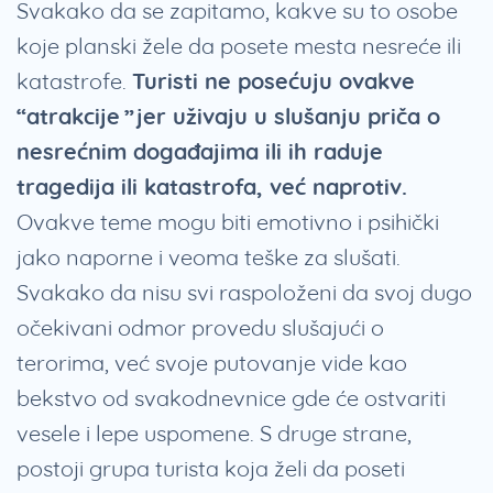
Svakako da se zapitamo, kakve su to osobe
koje planski žele da posete mesta nesreće ili
katastrofe.
Turisti ne posećuju ovakve
“atrakcije” jer uživaju u slušanju priča o
nesrećnim događajima ili ih raduje
tragedija ili katastrofa, već naprotiv.
Ovakve teme mogu biti emotivno i psihički
jako naporne i veoma teške za slušati.
Svakako da nisu svi raspoloženi da svoj dugo
očekivani odmor provedu slušajući o
terorima, već svoje putovanje vide kao
bekstvo od svakodnevnice gde će ostvariti
vesele i lepe uspomene. S druge strane,
postoji grupa turista koja želi da poseti