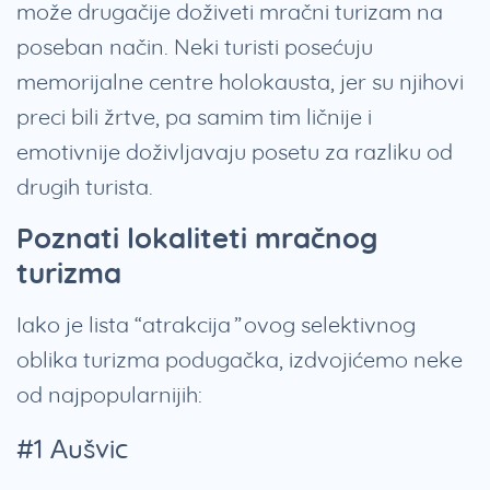
može drugačije doživeti mračni turizam na
poseban način. Neki turisti posećuju
memorijalne centre holokausta, jer su njihovi
preci bili žrtve, pa samim tim ličnije i
emotivnije doživljavaju posetu za razliku od
drugih turista.
Poznati lokaliteti mračnog
turizma
Iako je lista “atrakcija” ovog selektivnog
oblika turizma podugačka, izdvojićemo neke
od najpopularnijih:
#1 Aušvic