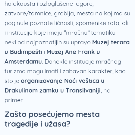
holokausta i ozloglašene logore,
zatvore/tamnice, groblja, mesta na kojima su
poginule poznate ličnosti, spomenike rata, ali
i institucije koje imaju “mračnu” tematiku –
neki od najpoznatijih su upravo
Muzej terora
u Budimpešti
i
Muzej Ane Frank u
Amsterdamu
. Donekle institucije mračnog
turizma mogu imati i zabavan karakter, kao
što je
organizovanje Noći veštica u
Drakulinom zamku u Transilvaniji
, na
primer.
Zašto posećujemo mesta
tragedije i užasa?