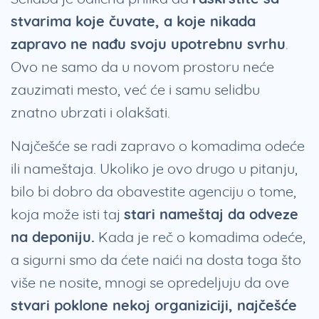
stvarima koje čuvate, a koje nikada
zapravo ne nađu svoju upotrebnu svrhu
.
Ovo ne samo da u novom prostoru neće
zauzimati mesto, već će i samu selidbu
znatno ubrzati i olakšati.
Najčešće se radi zapravo o komadima odeće
ili nameštaja. Ukoliko je ovo drugo u pitanju,
bilo bi dobro da obavestite agenciju o tome,
koja može isti taj
stari nameštaj da odveze
na deponiju.
Kada je reč o komadima odeće,
a sigurni smo da ćete naići na dosta toga što
više ne nosite, mnogi se opredeljuju da ove
stvari poklone nekoj organiziciji, najčešće