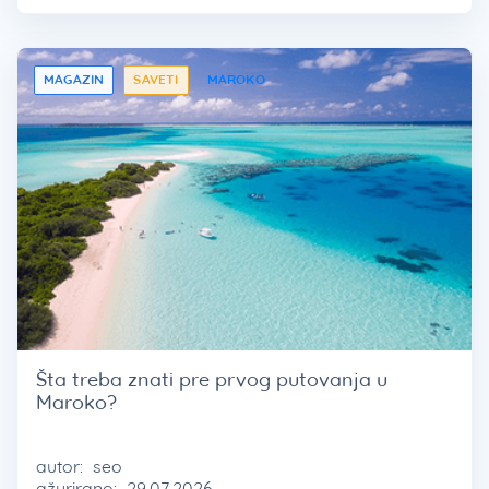
MAGAZIN
SAVETI
MAROKO
Šta treba znati pre prvog putovanja u
Maroko?
autor:
seo
ažurirano:
29.07.2026.