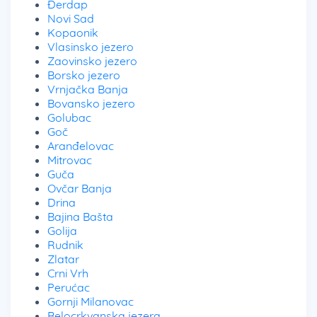
Đerdap
Novi Sad
Kopaonik
Vlasinsko jezero
Zaovinsko jezero
Borsko jezero
Vrnjačka Banja
Bovansko jezero
Golubac
Goč
Aranđelovac
Mitrovac
Guča
Ovčar Banja
Drina
Bajina Bašta
Golija
Rudnik
Zlatar
Crni Vrh
Perućac
Gornji Milanovac
Belocrkvanska jezera