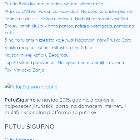
Put do Beča kolima: putarine, vinjete, kilometraža
Markiza LIVING
Poklon za rođendan
Najbolje kafanske pesme
Latinica u ćirilicu i ćirilica u latinicu
Najbolji restorani Novi Sad
Brojevi hitnih službi – hitna pomoć, policija, vatrogasci, pomoć na
putu
5 najpopularnijih izletišta koje nudi Nacionalni park Fruška Gora
Vlaška magija – istine i mitovi istočne Srbije
Najzanimljiviji kafići u Beogradu
Top 20 vikend putovanja – Najlepša mesta u Srbiji za vikend
Taxi Vrnjačka Banja
PutujSigurno
je nastao 2015. godine, a danas je
najposećeniji turistički portal na domaćem internetu i
multifunkcionalna platforma za putnike.
PUTUJ SIGURNO
O PutujSigurno