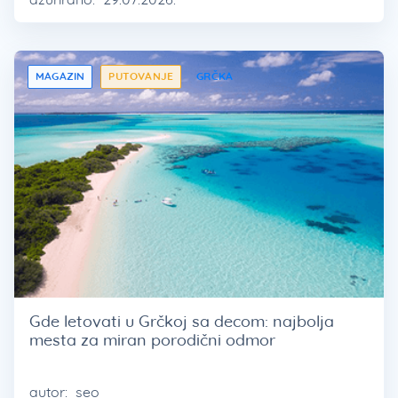
MAGAZIN
PUTOVANJE
GRČKA
Gde letovati u Grčkoj sa decom: najbolja
mesta za miran porodični odmor
autor:
seo