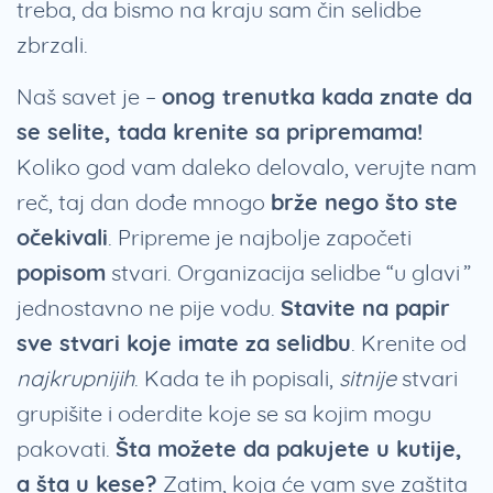
treba, da bismo na kraju sam čin selidbe
zbrzali.
Naš savet je –
onog trenutka kada znate da
se selite, tada krenite sa pripremama!
Koliko god vam daleko delovalo, verujte nam
reč, taj dan dođe mnogo
brže nego što ste
očekivali
. Pripreme je najbolje započeti
popisom
stvari. Organizacija selidbe “u glavi”
jednostavno ne pije vodu.
Stavite na papir
sve stvari koje imate za selidbu
. Krenite od
najkrupnijih
. Kada te ih popisali,
sitnije
stvari
grupišite i oderdite koje se sa kojim mogu
pakovati.
Šta možete da pakujete u kutije,
a šta u kese?
Zatim, koja će vam sve zaštita