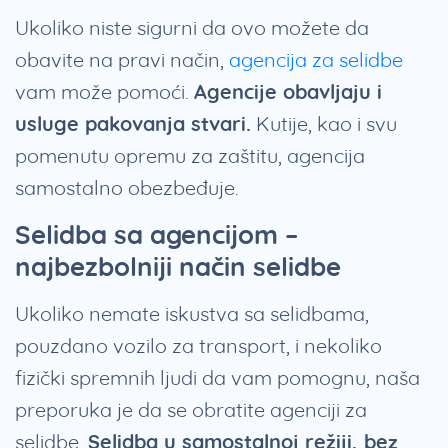
Ukoliko niste sigurni da ovo možete da
obavite na pravi način,
agencija za selidbe
vam može pomoći.
Agencije obavljaju i
usluge pakovanja stvari.
Kutije, kao i svu
pomenutu opremu za zaštitu, agencija
samostalno obezbeđuje.
Selidba sa agencijom –
najbezbolniji način selidbe
Ukoliko nemate iskustva sa selidbama,
pouzdano vozilo za transport, i nekoliko
fizički spremnih ljudi da vam pomognu, naša
preporuka je da se obratite agenciji za
selidbe.
Selidba u samostalnoj režiji, bez