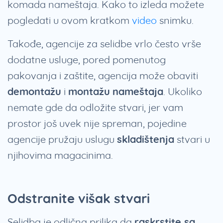
komada nameštaja. Kako to izleda možete
pogledati u ovom kratkom
video
snimku.
Takođe, agencije za selidbe vrlo često vrše
dodatne usluge, pored pomenutog
pakovanja i zaštite, agencija može obaviti
demontažu
i
montažu
nameštaja
. Ukoliko
nemate gde da odložite stvari, jer vam
prostor još uvek nije spreman, pojedine
agencije pružaju uslugu
skladištenja
stvari u
njihovima magacinima.
Odstranite višak stvari
Selidba je odlična prilika da
raskrstite sa