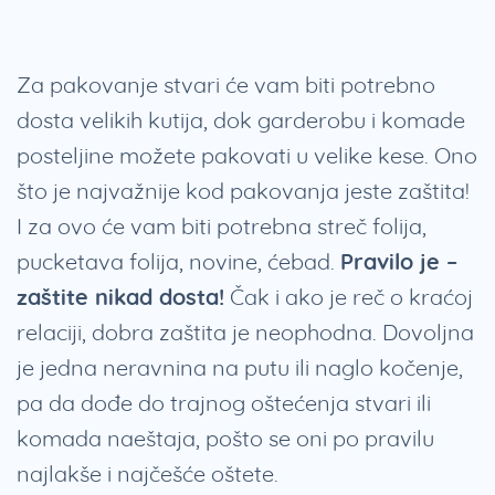
Za pakovanje stvari će vam biti potrebno
dosta velikih kutija, dok garderobu i komade
posteljine možete pakovati u velike kese. Ono
što je najvažnije kod pakovanja jeste zaštita!
I za ovo će vam biti potrebna streč folija,
pucketava folija, novine, ćebad.
Pravilo je –
zaštite nikad dosta!
Čak i ako je reč o kraćoj
relaciji, dobra zaštita je neophodna. Dovoljna
je jedna neravnina na putu ili naglo kočenje,
pa da dođe do trajnog oštećenja stvari ili
komada naeštaja, pošto se oni po pravilu
najlakše i najčešće oštete.