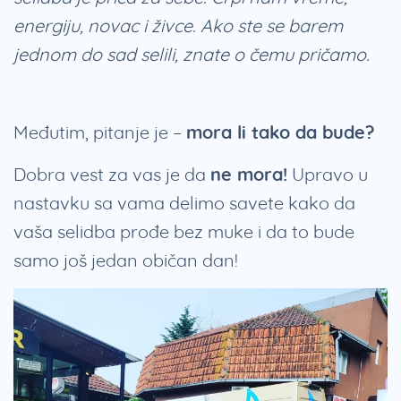
energiju, novac i živce. Ako ste se barem
jednom do sad selili, znate o čemu pričamo.
Međutim, pitanje je –
mora li tako da bude?
Dobra vest za vas je da
ne mora!
Upravo u
nastavku sa vama delimo savete kako da
vaša selidba prođe bez muke i da to bude
samo još jedan običan dan!