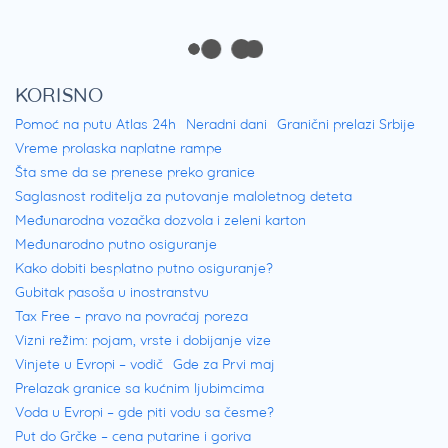
KORISNO
Pomoć na putu Atlas 24h
Neradni dani
Granični prelazi Srbije
Vreme prolaska naplatne rampe
Šta sme da se prenese preko granice
Saglasnost roditelja za putovanje maloletnog deteta
Međunarodna vozačka dozvola i zeleni karton
Međunarodno putno osiguranje
Kako dobiti besplatno putno osiguranje?
Gubitak pasoša u inostranstvu
Tax Free – pravo na povraćaj poreza
Vizni režim: pojam, vrste i dobijanje vize
Vinjete u Evropi – vodič
Gde za Prvi maj
Prelazak granice sa kućnim ljubimcima
Voda u Evropi – gde piti vodu sa česme?
Put do Grčke – cena putarine i goriva