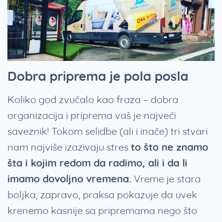
Dobra priprema je pola posla
Koliko god zvučalo kao fraza – dobra
organizacija i priprema vaš je najveći
saveznik! Tokom selidbe (ali i inače) tri stvari
nam najviše izazivaju stres
to što ne znamo
šta i kojim redom da radimo, ali i da li
imamo dovoljno vremena.
Vreme je stara
boljka, zapravo, praksa pokazuje da uvek
krenemo kasnije sa pripremama nego što