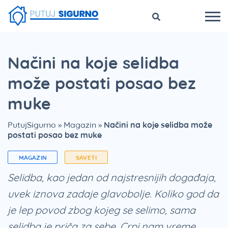
Načini na koje selidba
može postati posao bez
muke
PutujSigurno
»
Magazin
»
Načini na koje selidba može
postati posao bez muke
MAGAZIN
SAVETI
Selidba, kao jedan od najstresnijih događaja,
uvek iznova zadaje glavobolje. Koliko god da
je lep povod zbog kojeg se selimo, sama
selidba je priča za sebe.
Crpi nam vreme,