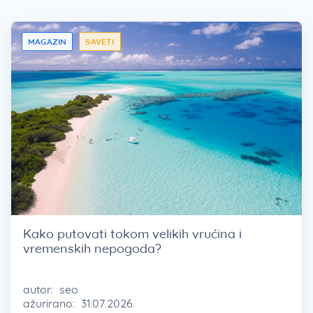
MAGAZIN
SAVETI
Kako putovati tokom velikih vrućina i
vremenskih nepogoda?
autor:
seo
ažurirano:
31.07.2026.