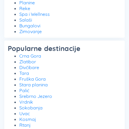
Planine
Reke
Spa i Wellness
Salaši
Bungalovi
Zimovanje
Popularne destinacije
Crna Gora
Zlatibor
Divčibare
Tara
Fruška Gora
Stara planina
Palić
Srebrno Jezero
Vrdnik
Sokobanja
Uvac
Kosmaj
Rtanj