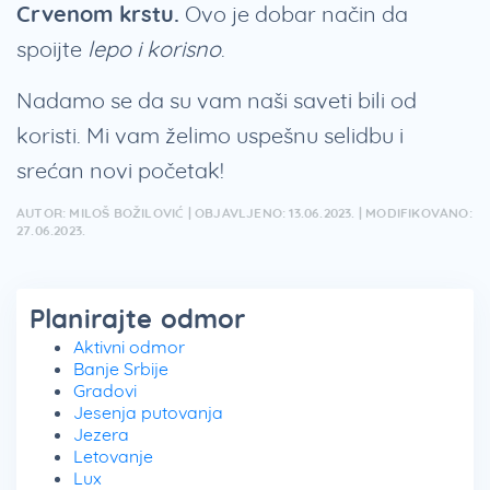
Crvenom krstu.
Ovo je dobar način da
spoijte
lepo i korisno
.
Nadamo se da su vam naši saveti bili od
koristi. Mi vam želimo uspešnu selidbu i
srećan novi početak!
AUTOR: MILOŠ BOŽILOVIĆ | OBJAVLJENO: 13.06.2023. | MODIFIKOVANO:
27.06.2023.
Planirajte odmor
Aktivni odmor
Banje Srbije
Gradovi
Jesenja putovanja
Jezera
Letovanje
Lux