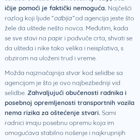
ičije pomoći je faktički nemoguća.
Najčešći
razlog koji ljude “
odbija
” od agencija jeste što
žele da uštede nešto novca. Međutim, kada
se sve stavi na papir i podvuče crta, shvati se
da ušteda i nike tako velika i neisplativa, s
obzirom na uloženi trud i vreme.
Možda najznačajnija stvar kod selidbe sa
agencijom je što je ovo najbezbedniji vid
selidbe.
Zahvaljujući obučenosti radnika i
posebnoj opremljenosti transportnih vozila
nema rizika za oštećenje stvari.
Sami
radnici imaju posebnu opremu koja im
omogućava stabilno nošenje i najkrupnijih