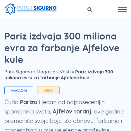
Pariz izdvaja 300 miliona
evra za farbanje Ajfelove
kule
PutujSigurno
»
Magazin
»
Vesti
»
Pariz izdvaja 300
miliona evra za farbanje Ajfelove kule
MAGAZIN
VESTI
Čudo
Pariza
i jedan od najposećenijih
spomenika sveta,
Ajfelov toranj
, ove godine
promeniće svoje boje. Za obnovu, farbanje i
modernizaciju ove velelepne građevine