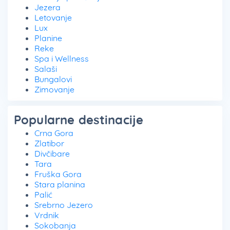
Jezera
Letovanje
Lux
Planine
Reke
Spa i Wellness
Salaši
Bungalovi
Zimovanje
Popularne destinacije
Crna Gora
Zlatibor
Divčibare
Tara
Fruška Gora
Stara planina
Palić
Srebrno Jezero
Vrdnik
Sokobanja