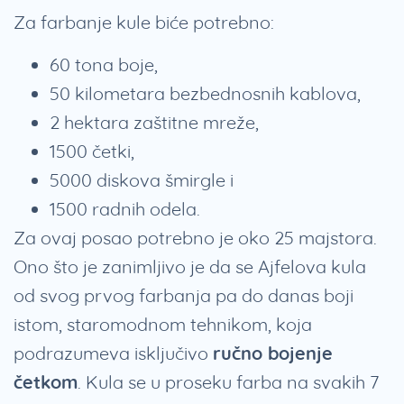
Za farbanje kule biće potrebno:
60 tona boje,
50 kilometara bezbednosnih kablova,
2 hektara zaštitne mreže,
1500 četki,
5000 diskova šmirgle i
1500 radnih odela.
Za ovaj posao potrebno je oko 25 majstora.
Ono što je zanimljivo je da se Ajfelova kula
od svog prvog farbanja pa do danas boji
istom, staromodnom tehnikom, koja
podrazumeva isključivo
ručno bojenje
četkom
. Kula se u proseku farba na svakih 7