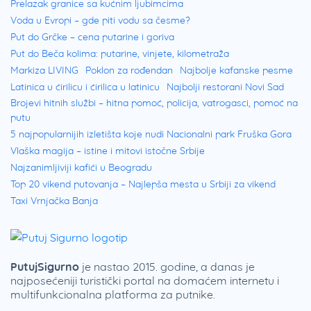
Prelazak granice sa kućnim ljubimcima
Voda u Evropi – gde piti vodu sa česme?
Put do Grčke – cena putarine i goriva
Put do Beča kolima: putarine, vinjete, kilometraža
Markiza LIVING
Poklon za rođendan
Najbolje kafanske pesme
Latinica u ćirilicu i ćirilica u latinicu
Najbolji restorani Novi Sad
Brojevi hitnih službi – hitna pomoć, policija, vatrogasci, pomoć na
putu
5 najpopularnijih izletišta koje nudi Nacionalni park Fruška Gora
Vlaška magija – istine i mitovi istočne Srbije
Najzanimljiviji kafići u Beogradu
Top 20 vikend putovanja – Najlepša mesta u Srbiji za vikend
Taxi Vrnjačka Banja
PutujSigurno
je nastao 2015. godine, a danas je
najposećeniji turistički portal na domaćem internetu i
multifunkcionalna platforma za putnike.