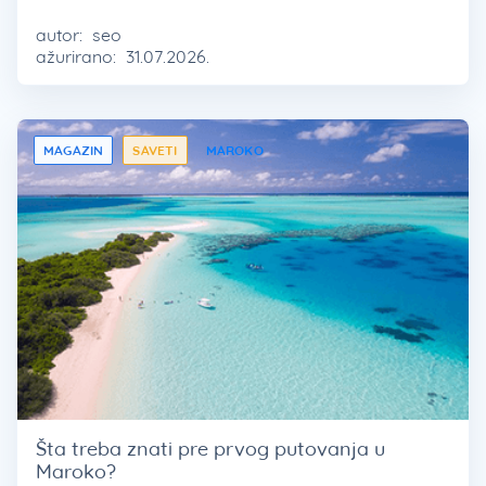
autor:
seo
ažurirano:
31.07.2026.
MAGAZIN
SAVETI
MAROKO
Šta treba znati pre prvog putovanja u
Maroko?