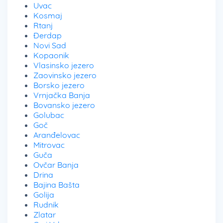
Uvac
Kosmaj
Rtanj
Đerdap
Novi Sad
Kopaonik
Vlasinsko jezero
Zaovinsko jezero
Borsko jezero
Vrnjačka Banja
Bovansko jezero
Golubac
Goč
Aranđelovac
Mitrovac
Guča
Ovčar Banja
Drina
Bajina Bašta
Golija
Rudnik
Zlatar