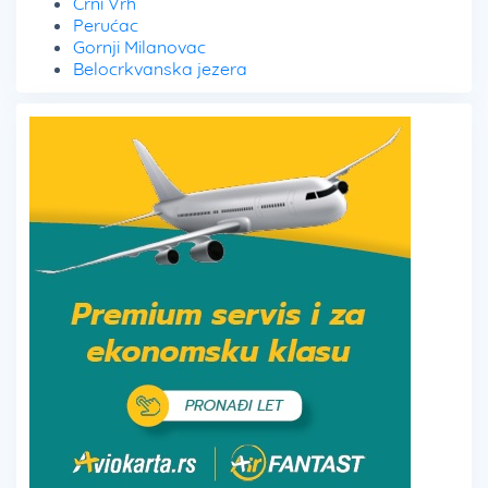
Crni Vrh
Perućac
Gornji Milanovac
Belocrkvanska jezera