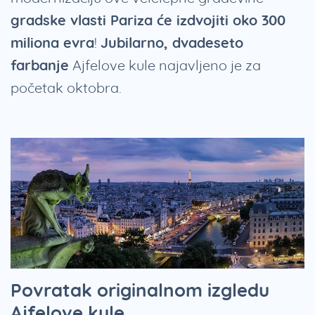
gradske vlasti Pariza će izdvojiti oko 300
miliona evra
!
Jubilarno, dvadeseto
farbanje
Ajfelove kule najavljeno je za
početak oktobra.
Povratak originalnom izgledu
Ajfelove kule