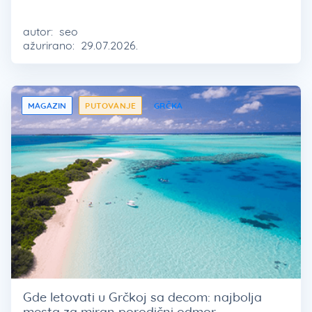
autor:
seo
ažurirano:
29.07.2026.
MAGAZIN
PUTOVANJE
GRČKA
Gde letovati u Grčkoj sa decom: najbolja
mesta za miran porodični odmor