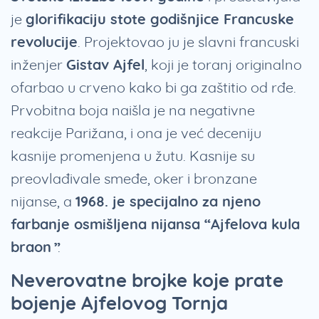
je
glorifikaciju stote godišnjice Francuske
revolucije
. Projektovao ju je slavni francuski
inženjer
Gistav Ajfel
, koji je toranj originalno
ofarbao u crveno kako bi ga zaštitio od rđe.
Prvobitna boja naišla je na negativne
reakcije Parižana, i ona je već deceniju
kasnije promenjena u žutu. Kasnije su
preovlađivale smeđe, oker i bronzane
nijanse, a
1968. je specijalno za njeno
farbanje osmišljena nijansa “Ajfelova kula
braon”
.
Neverovatne brojke koje prate
bojenje Ajfelovog Tornja