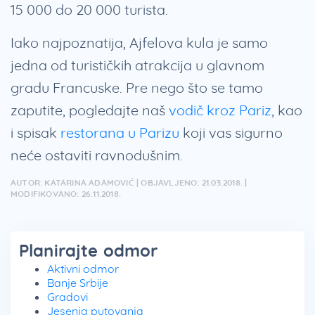
15 000 do 20 000 turista.
Iako najpoznatija, Ajfelova kula je samo
jedna od turističkih atrakcija u glavnom
gradu Francuske. Pre nego što se tamo
zaputite, pogledajte naš
vodič kroz Pariz
, kao
i spisak
restorana u Parizu
koji vas sigurno
neće ostaviti ravnodušnim.
AUTOR: KATARINA ADAMOVIĆ | OBJAVLJENO: 21.03.2018. |
MODIFIKOVANO: 26.11.2018.
Planirajte odmor
Aktivni odmor
Banje Srbije
Gradovi
Jesenja putovanja