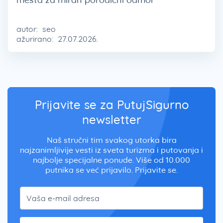
autor:
seo
ažurirano:
27.07.2026.
Prijavite se za PutujSigurno
newsletter
Naš stručni tim svakog utorka bira
najzanimljivije vesti iz sveta turizma i putovanja i
najbolje specijalne ponude. Više od 10.000
putnika se već prijavilo. Prijavite se.