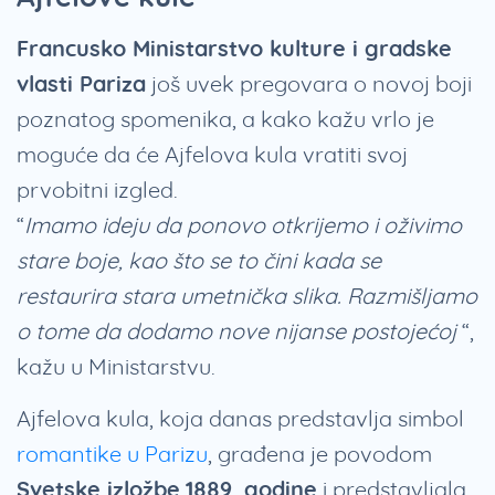
Francusko Ministarstvo kulture i gradske
vlasti Pariza
još uvek pregovara o novoj boji
poznatog spomenika, a kako kažu vrlo je
moguće da će Ajfelova kula vratiti svoj
prvobitni izgled.
“
Imamo ideju da ponovo otkrijemo i oživimo
stare boje, kao što se to čini kada se
restaurira stara umetnička slika. Razmišljamo
o tome da dodamo nove nijanse postojećoj
“,
kažu u Ministarstvu.
Ajfelova kula, koja danas predstavlja simbol
romantike u Parizu
, građena je povodom
Svetske izložbe
1889. godine
i predstavljala