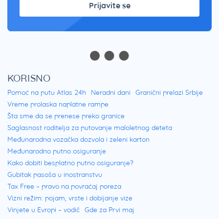
Prijavite se
KORISNO
Pomoć na putu Atlas 24h
Neradni dani
Granični prelazi Srbije
Vreme prolaska naplatne rampe
Šta sme da se prenese preko granice
Saglasnost roditelja za putovanje maloletnog deteta
Međunarodna vozačka dozvola i zeleni karton
Međunarodno putno osiguranje
Kako dobiti besplatno putno osiguranje?
Gubitak pasoša u inostranstvu
Tax Free – pravo na povraćaj poreza
Vizni režim: pojam, vrste i dobijanje vize
Vinjete u Evropi – vodič
Gde za Prvi maj