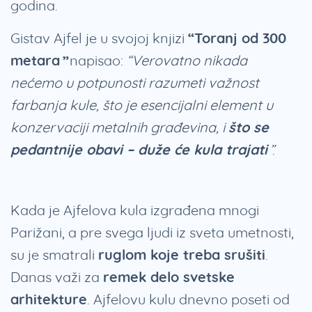
godina.
Gistav Ajfel je u svojoj knjizi
“Toranj od 300
metara”
napisao:
“Verovatno nikada
nećemo u potpunosti razumeti važnost
farbanja kule, što je esencijalni element u
konzervaciji metalnih građevina, i
što se
pedantnije obavi – duže će kula trajati
”
.
Kada je Ajfelova kula izgrađena mnogi
Parižani, a pre svega ljudi iz sveta umetnosti,
su je smatrali
ruglom koje treba srušiti
.
Danas važi za
remek delo svetske
arhitekture
. Ajfelovu kulu dnevno poseti od