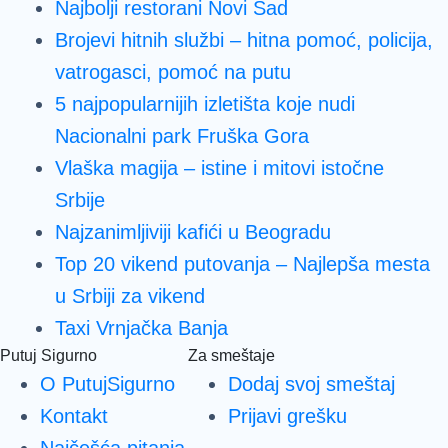
Najbolji restorani Novi Sad
Brojevi hitnih službi – hitna pomoć, policija,
vatrogasci, pomoć na putu
5 najpopularnijih izletišta koje nudi
Nacionalni park Fruška Gora
Vlaška magija – istine i mitovi istočne
Srbije
Najzanimljiviji kafići u Beogradu
Top 20 vikend putovanja – Najlepša mesta
u Srbiji za vikend
Taxi Vrnjačka Banja
Putuj Sigurno
Za smeštaje
O PutujSigurno
Dodaj svoj smeštaj
Kontakt
Prijavi grešku
Najčešća pitanja