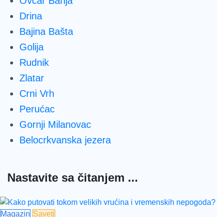
Ovčar Banja
Drina
Bajina Bašta
Golija
Rudnik
Zlatar
Crni Vrh
Perućac
Gornji Milanovac
Belocrkvanska jezera
Nastavite sa čitanjem ...
Magazin
Saveti