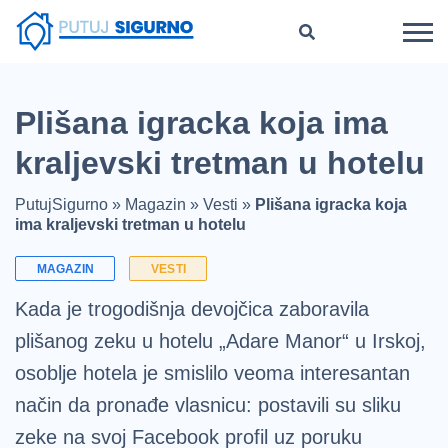
Plišana igracka koja ima
kraljevski tretman u hotelu
PutujSigurno
»
Magazin
»
Vesti
»
Plišana igracka koja
ima kraljevski tretman u hotelu
MAGAZIN
VESTI
Kada je trogodišnja devojčica zaboravila
plišanog zeku u hotelu „Adare Manor“ u Irskoj,
osoblje hotela je smislilo veoma interesantan
način da pronađe vlasnicu: postavili su sliku
zeke na svoj Facebook profil uz poruku