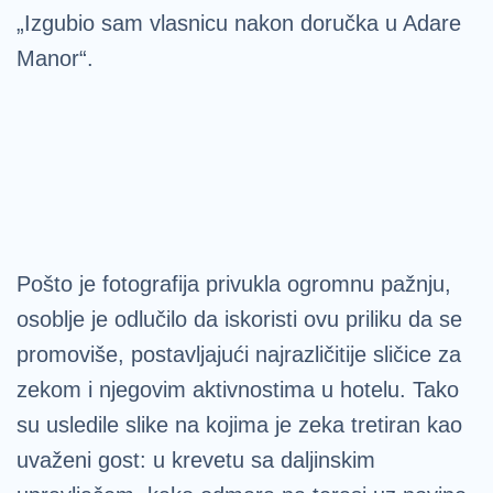
„Izgubio sam vlasnicu nakon doručka u Adare
Manor“.
Pošto je fotografija privukla ogromnu pažnju,
osoblje je odlučilo da iskoristi ovu priliku da se
promoviše, postavljajući najrazličitije sličice za
zekom i njegovim aktivnostima u hotelu. Tako
su usledile slike na kojima je zeka tretiran kao
uvaženi gost: u krevetu sa daljinskim