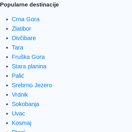
Popularne destinacije
Crna Gora
Zlatibor
Divčibare
Tara
Fruška Gora
Stara planina
Palić
Srebrno Jezero
Vrdnik
Sokobanja
Uvac
Kosmaj