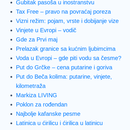
Gubitak pasoša u inostranstvu
Tax Free – pravo na povraćaj poreza
Vizni režim: pojam, vrste i dobijanje vize
Vinjete u Evropi – vodič
Gde za Prvi maj
Prelazak granice sa kućnim ljubimcima
Voda u Evropi – gde piti vodu sa česme?
Put do Grčke – cena putarine i goriva
Put do Beča kolima: putarine, vinjete,
kilometraža
Markiza LIVING
Poklon za rođendan
Najbolje kafanske pesme
Latinica u ćirilicu i ćirilica u latinicu