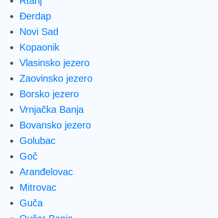
Rtanj
Đerdap
Novi Sad
Kopaonik
Vlasinsko jezero
Zaovinsko jezero
Borsko jezero
Vrnjačka Banja
Bovansko jezero
Golubac
Goč
Aranđelovac
Mitrovac
Guča