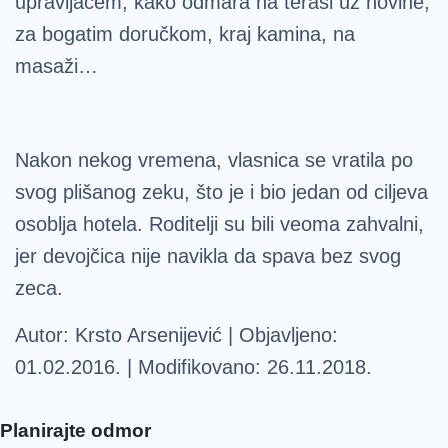
upravljačem, kako odmara na terasi uz novine,
za bogatim doručkom, kraj kamina, na
masaži…
Nakon nekog vremena, vlasnica se vratila po
svog plišanog zeku, što je i bio jedan od ciljeva
osoblja hotela. Roditelji su bili veoma zahvalni,
jer devojčica nije navikla da spava bez svog
zeca.
Autor: Krsto Arsenijević | Objavljeno:
01.02.2016. | Modifikovano: 26.11.2018.
Planirajte odmor