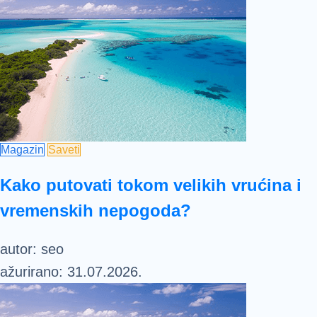
Magazin
Saveti
Kako putovati tokom velikih vrućina i
vremenskih nepogoda?
autor:
seo
ažurirano:
31.07.2026.