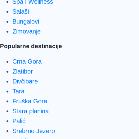
Spa i Wellness
Salaši
Bungalovi
Zimovanje
Popularne destinacije
Crna Gora
Zlatibor
Divčibare
Tara
Fruška Gora
Stara planina
Palić
Srebrno Jezero