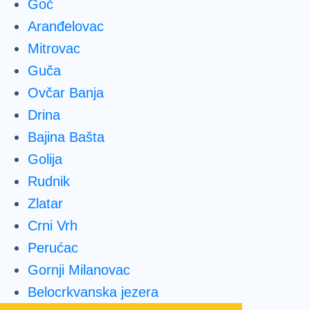
Goč
Aranđelovac
Mitrovac
Guča
Ovčar Banja
Drina
Bajina Bašta
Golija
Rudnik
Zlatar
Crni Vrh
Perućac
Gornji Milanovac
Belocrkvanska jezera