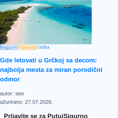
Magazin
Putovanje
Grčka
Gde letovati u Grčkoj sa decom:
najbolja mesta za miran porodični
odmor
autor:
seo
ažurirano:
27.07.2026.
Prijavite se za PutujSigurno