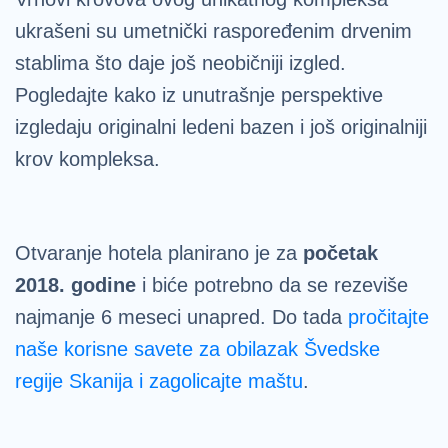
ukrašeni su umetnički raspoređenim drvenim
stablima što daje još neobičniji izgled.
Pogledajte kako iz unutrašnje perspektive
izgledaju originalni ledeni bazen i još originalniji
krov kompleksa.
Otvaranje hotela planirano je za
početak
2018. godine
i biće potrebno da se rezeviše
najmanje 6 meseci unapred. Do tada
pročitajte
naše korisne savete za obilazak Švedske
regije Skanija i zagolicajte maštu
.