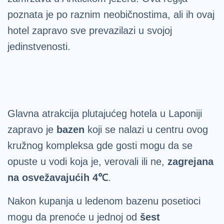
poznata je po raznim neobičnostima, ali ih ovaj
hotel zapravo sve prevazilazi u svojoj
jedinstvenosti.
Glavna atrakcija plutajućeg hotela u Laponiji
zapravo je
bazen
koji se nalazi u centru ovog
kružnog kompleksa gde gosti mogu da se
opuste u vodi koja je, verovali ili ne,
zagrejana
na osvežavajućih 4℃
.
Nakon kupanja u ledenom bazenu posetioci
mogu da prenoće u jednoj od
šest