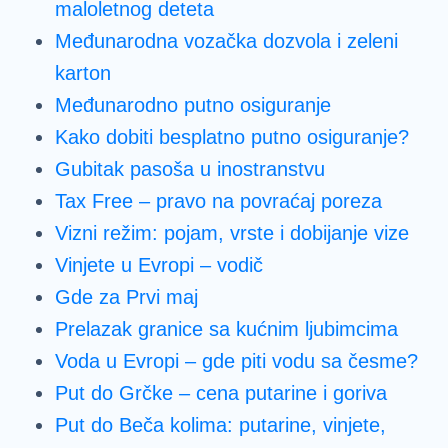
maloletnog deteta
Međunarodna vozačka dozvola i zeleni
karton
Međunarodno putno osiguranje
Kako dobiti besplatno putno osiguranje?
Gubitak pasoša u inostranstvu
Tax Free – pravo na povraćaj poreza
Vizni režim: pojam, vrste i dobijanje vize
Vinjete u Evropi – vodič
Gde za Prvi maj
Prelazak granice sa kućnim ljubimcima
Voda u Evropi – gde piti vodu sa česme?
Put do Grčke – cena putarine i goriva
Put do Beča kolima: putarine, vinjete,