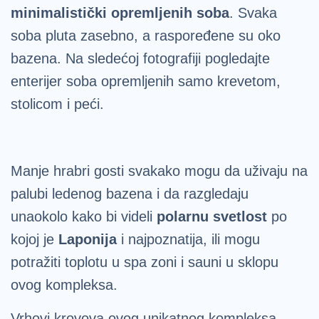
minimalistički opremljenih soba
. Svaka
soba pluta zasebno, a raspoređene su oko
bazena. Na sledećoj fotografiji pogledajte
enterijer soba opremljenih samo krevetom,
stolicom i peći.
Manje hrabri gosti svakako mogu da uživaju na
palubi ledenog bazena i da razgledaju
unaokolo kako bi videli
polarnu svetlost
po
kojoj je
Laponija
i najpoznatija, ili mogu
potražiti toplotu u spa zoni i sauni u sklopu
ovog kompleksa.
Vrhovi krovova ovog unikatnog kompleksa