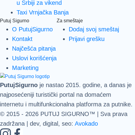
u Srbiji za vikend
Taxi Vrnjačka Banja
Putuj Sigurno
Za smeštaje
O PutujSigurno
Dodaj svoj smeštaj
Kontakt
Prijavi grešku
Najčešća pitanja
Uslovi korišćenja
Marketing
PutujSigurno
je nastao 2015. godine, a danas je
najposećeniji turistički portal na domaćem
internetu i multifunkcionalna platforma za putnike.
© 2015 - 2026
PUTUJ SIGURNO™
| Sva prava
zadržana | dev, digital, seo:
Avokado