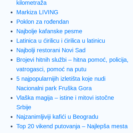
kilometraža
Markiza LIVING
Poklon za rođendan
Najbolje kafanske pesme
Latinica u ćirilicu i ćirilica u latinicu
Najbolji restorani Novi Sad
Brojevi hitnih službi – hitna pomoć, policija,
vatrogasci, pomoć na putu
5 najpopularnijih izletišta koje nudi
Nacionalni park Fruška Gora
Vlaška magija – istine i mitovi istočne
Srbije
Najzanimljiviji kafići u Beogradu
Top 20 vikend putovanja – Najlepša mesta