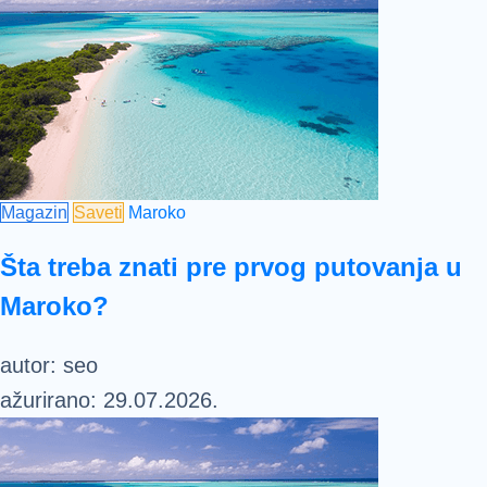
Magazin
Saveti
Maroko
Šta treba znati pre prvog putovanja u
Maroko?
autor:
seo
ažurirano:
29.07.2026.