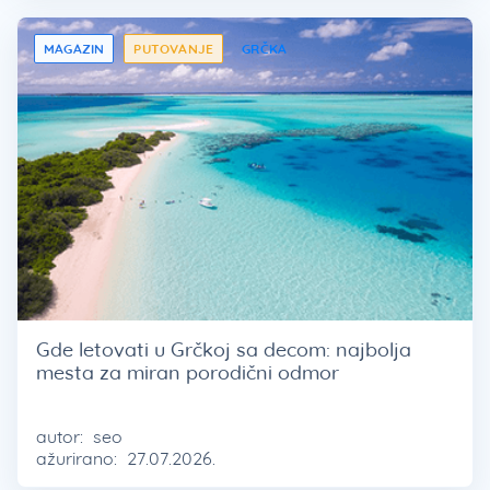
MAGAZIN
PUTOVANJE
GRČKA
Gde letovati u Grčkoj sa decom: najbolja
mesta za miran porodični odmor
autor:
seo
ažurirano:
27.07.2026.