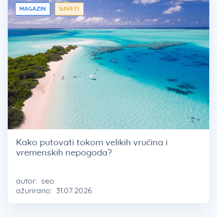
MAGAZIN
SAVETI
Kako putovati tokom velikih vrućina i
vremenskih nepogoda?
autor:
seo
ažurirano:
31.07.2026.