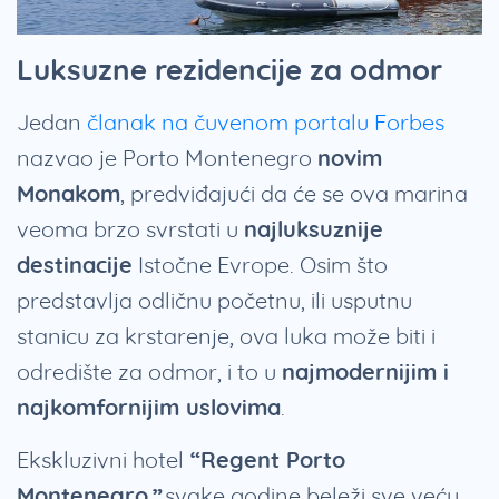
Luksuzne rezidencije za odmor
Jedan
članak na čuvenom portalu Forbes
nazvao je Porto Montenegro
novim
Monakom
, predviđajući da će se ova marina
veoma brzo svrstati u
najluksuznije
destinacije
Istočne Evrope. Osim što
predstavlja odličnu početnu, ili usputnu
stanicu za krstarenje, ova luka može biti i
odredište za odmor, i to u
najmodernijim i
najkomfornijim uslovima
.
Ekskluzivni hotel
“Regent Porto
Montenegro”
svake godine beleži sve veću