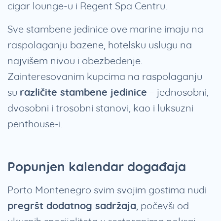
cigar lounge-u i Regent Spa Centru.
Sve stambene jedinice ove marine imaju na
raspolaganju bazene, hotelsku uslugu na
najvišem nivou i obezbeđenje.
Zainteresovanim kupcima na raspolaganju
su
različite stambene jedinice
– jednosobni,
dvosobni i trosobni stanovi, kao i luksuzni
penthouse-i.
Popunjen kalendar događaja
Porto Montenegro svim svojim gostima nudi
pregršt dodatnog sadržaja
, počevši od