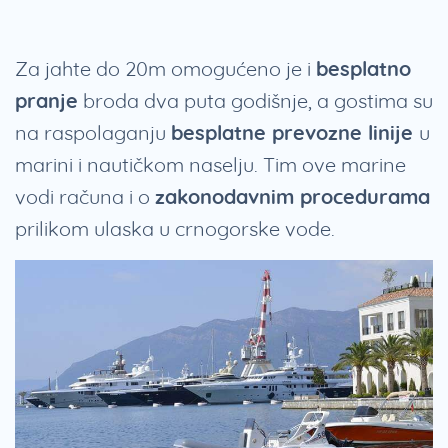
Za jahte do 20m omogućeno je i
besplatno
pranje
broda dva puta godišnje, a gostima su
na raspolaganju
besplatne prevozne linije
u
marini i nautičkom naselju. Tim ove marine
vodi računa i o
zakonodavnim procedurama
prilikom ulaska u crnogorske vode.