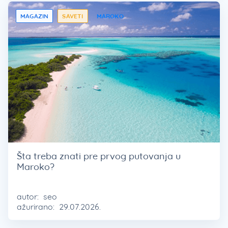
MAGAZIN
SAVETI
MAROKO
Šta treba znati pre prvog putovanja u
Maroko?
autor:
seo
ažurirano:
29.07.2026.