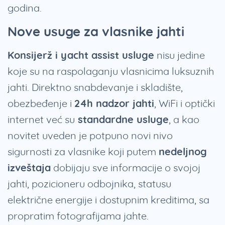
godina.
Nove usuge za vlasnike jahti
Konsijerž i yacht assist usluge
nisu jedine
koje su na raspolaganju vlasnicima luksuznih
jahti. Direktno snabdevanje i skladište,
obezbeđenje i
24h nadzor jahti
, WiFi i optički
internet već su
standardne usluge
, a kao
novitet uveden je potpuno novi nivo
sigurnosti za vlasnike koji putem
nedeljnog
izveštaja
dobijaju sve informacije o svojoj
jahti, pozicioneru odbojnika, statusu
električne energije i dostupnim kreditima, sa
propratim fotografijama jahte.