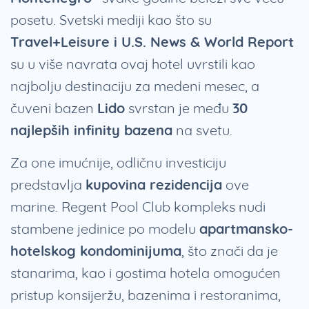
posetu. Svetski mediji kao što su
Travel+Leisure i U.S. News & World Report
su u više navrata ovaj hotel uvrstili kao
najbolju destinaciju za medeni mesec, a
čuveni bazen
Lido
svrstan je među
30
najlepših infinity bazena
na svetu.
Za one imućnije, odličnu investiciju
predstavlja
kupovina rezidencija
ove
marine. Regent Pool Club kompleks nudi
stambene jedinice po modelu
apartmansko-
hotelskog kondominijuma
, što znači da je
stanarima, kao i gostima hotela omogućen
pristup konsijeržu, bazenima i restoranima,