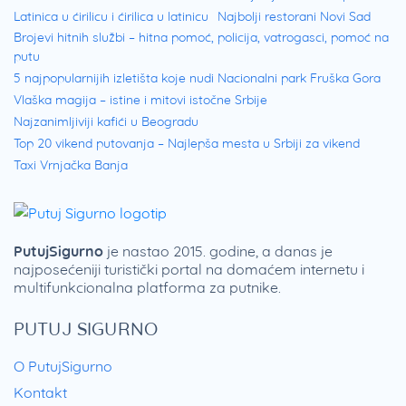
Latinica u ćirilicu i ćirilica u latinicu
Najbolji restorani Novi Sad
Brojevi hitnih službi – hitna pomoć, policija, vatrogasci, pomoć na
putu
5 najpopularnijih izletišta koje nudi Nacionalni park Fruška Gora
Vlaška magija – istine i mitovi istočne Srbije
Najzanimljiviji kafići u Beogradu
Top 20 vikend putovanja – Najlepša mesta u Srbiji za vikend
Taxi Vrnjačka Banja
PutujSigurno
je nastao 2015. godine, a danas je
najposećeniji turistički portal na domaćem internetu i
multifunkcionalna platforma za putnike.
PUTUJ SIGURNO
O PutujSigurno
Kontakt