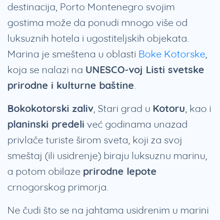
destinacija, Porto Montenegro svojim
gostima može da ponudi mnogo više od
luksuznih hotela i ugostiteljskih objekata.
Marina je smeštena u oblasti
Boke Kotorske
,
koja se nalazi na
UNESCO-voj Listi svetske
prirodne i kulturne baštine
.
Bokokotorski zaliv
, Stari grad u
Kotoru
, kao i
planinski predeli
već godinama unazad
privlače turiste širom sveta, koji za svoj
smeštaj (ili usidrenje) biraju luksuznu marinu,
a potom obilaze
prirodne lepote
crnogorskog primorja.
Ne čudi što se na jahtama usidrenim u marini