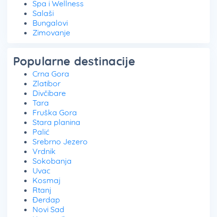
Spa i Wellness
Salaši
Bungalovi
Zimovanje
Popularne destinacije
Crna Gora
Zlatibor
Divčibare
Tara
Fruška Gora
Stara planina
Palić
Srebrno Jezero
Vrdnik
Sokobanja
Uvac
Kosmaj
Rtanj
Đerdap
Novi Sad