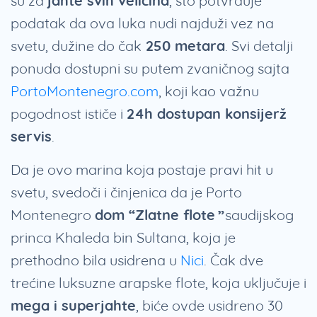
su za
jahte svih veličina
, što potvrđuje
podatak da ova luka nudi najduži vez na
svetu, dužine do čak
250 metara
. Svi detalji
ponuda dostupni su putem zvaničnog sajta
PortoMontenegro.com
, koji kao važnu
pogodnost ističe i
24h dostupan konsijerž
servis
.
Da je ovo marina koja postaje pravi hit u
svetu, svedoči i činjenica da je Porto
Montenegro
dom “Zlatne flote”
saudijskog
princa Khaleda bin Sultana, koja je
prethodno bila usidrena u
Nici
. Čak dve
trećine luksuzne arapske flote, koja uključuje i
mega i superjahte
, biće ovde usidreno 30