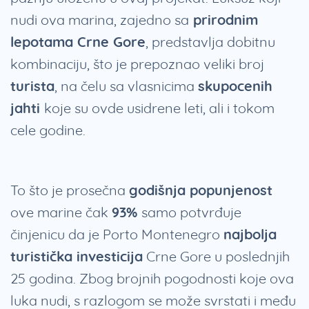
nudi ova marina, zajedno sa
prirodnim
lepotama Crne Gore
, predstavlja dobitnu
kombinaciju, što je prepoznao veliki broj
turista
, na čelu sa vlasnicima
skupocenih
jahti
koje su ovde usidrene leti, ali i tokom
cele godine.
To što je prosečna
godišnja popunjenost
ove marine čak
93%
samo potvrđuje
činjenicu da je Porto Montenegro
najbolja
turistička investicija
Crne Gore u poslednjih
25 godina. Zbog brojnih pogodnosti koje ova
luka nudi, s razlogom se može svrstati i među