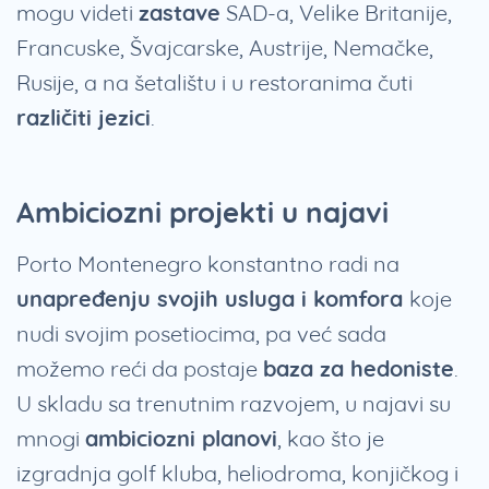
mogu videti
zastave
SAD-a, Velike Britanije,
Francuske, Švajcarske, Austrije, Nemačke,
Rusije, a na šetalištu i u restoranima čuti
različiti jezici
.
Ambiciozni projekti u najavi
Porto Montenegro konstantno radi na
unapređenju svojih usluga i komfora
koje
nudi svojim posetiocima, pa već sada
možemo reći da postaje
baza za hedoniste
.
U skladu sa trenutnim razvojem, u najavi su
mnogi
ambiciozni planovi
, kao što je
izgradnja golf kluba, heliodroma, konjičkog i