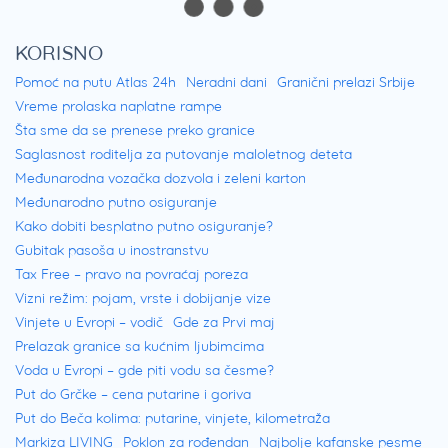
KORISNO
Pomoć na putu Atlas 24h
Neradni dani
Granični prelazi Srbije
Vreme prolaska naplatne rampe
Šta sme da se prenese preko granice
Saglasnost roditelja za putovanje maloletnog deteta
Međunarodna vozačka dozvola i zeleni karton
Međunarodno putno osiguranje
Kako dobiti besplatno putno osiguranje?
Gubitak pasoša u inostranstvu
Tax Free – pravo na povraćaj poreza
Vizni režim: pojam, vrste i dobijanje vize
Vinjete u Evropi – vodič
Gde za Prvi maj
Prelazak granice sa kućnim ljubimcima
Voda u Evropi – gde piti vodu sa česme?
Put do Grčke – cena putarine i goriva
Put do Beča kolima: putarine, vinjete, kilometraža
Markiza LIVING
Poklon za rođendan
Najbolje kafanske pesme