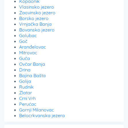
Kopaonik
Vlasinsko jezero
Zaovinsko jezero
Borsko jezero
Vrnjačka Banja
Bovansko jezero
Golubac
Goč
Aranđelovac
Mitrovac
Guča
Ovčar Banja
Drina
Bajina Bašta
Golija
Rudnik
Zlatar
Crni Vrh
Perućac
Gornji Milanovac
Belocrkvanska jezera