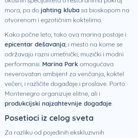
ukusnih specijaliteta u restoranima pokraj
mora, pa do
jahting kluba
sa bioskopom na
otvorenom i egzotičnim koktelima.
Kako počne leto, tako ova marina postaje i
epicentar dešavanja
, i mesto na kome se
održavaju razni umetnički, muzički i modni
performansi.
Marina Park
omogućava
neverovatan ambijent za venčanja, koktel
večeri, i različite događaje i proslave. Porto
Montenegro organizuje elitne, ali i
produkcijski najzahtevnije događaje
.
Posetioci iz celog sveta
Za razliku od pojedinih ekskluzivnih