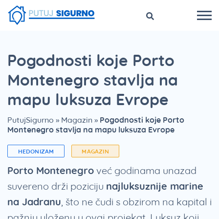
Pogodnosti koje Porto
Montenegro stavlja na
mapu luksuza Evrope
PutujSigurno
»
Magazin
»
Pogodnosti koje Porto
Montenegro stavlja na mapu luksuza Evrope
HEDONIZAM
MAGAZIN
Porto Montenegro
već godinama unazad
suvereno drži poziciju
najluksuznije marine
na Jadranu
, što ne čudi s obzirom na kapital i
pažnju uloženu u ovaj projekat. Luksuz koji