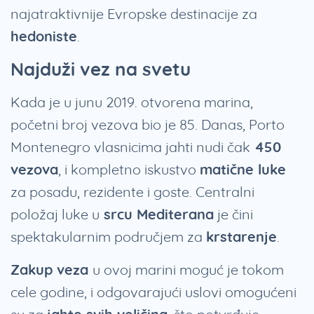
najatraktivnije Evropske destinacije za
hedoniste
.
Najduži vez na svetu
Kada je u junu 2019. otvorena marina,
početni broj vezova bio je 85. Danas, Porto
Montenegro vlasnicima jahti nudi čak
450
vezova
, i kompletno iskustvo
matične luke
za posadu, rezidente i goste. Centralni
položaj luke u
srcu Mediterana
je čini
spektakularnim područjem za
krstarenje
.
Zakup veza
u ovoj marini moguć je tokom
cele godine, i odgovarajući uslovi omogućeni