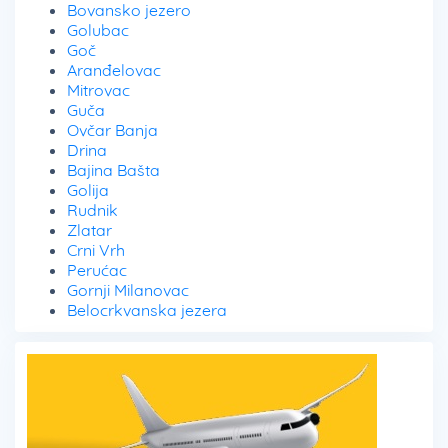
Bovansko jezero
Golubac
Goč
Aranđelovac
Mitrovac
Guča
Ovčar Banja
Drina
Bajina Bašta
Golija
Rudnik
Zlatar
Crni Vrh
Perućac
Gornji Milanovac
Belocrkvanska jezera