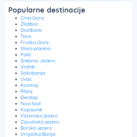
Popularne destinacije
Crna Gora
Zlatibor
Divčibare
Tara
Fruška Gora
Stara planina
Palić
Srebrno Jezero
Vrdnik
Sokobanja
Uvac
Kosmaj
Rtanj
Đerdap
Novi Sad
Kopaonik
Vlasinsko jezero
Zaovinsko jezero
Borsko jezero
Vrnjačka Banja