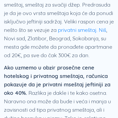
smeštaj, smeštaj za svačiji džep. Predrasuda
je da je ovo vrsta smeštaja koja će da ponudi
isključivo jeftiniji sadržaj. Veliki raspon cena je
nešto što se vezuje za
privatni smeštaj. Niš
,
Novi sad, Zlatibor, Beograd, Sokobanja, su
mesta gde možete da pronađete apartmane
od 20€, pa sve do čak 300€ za dan.
Ako uzmemo u obzir prosečne cene
hotelskog i privatnog smeštaja, računica
pokazuje da je privatni mseštaj jeftiniji za
oko 40%.
Razlika je dakle i te kako osetna.
Naravno ona može da bude i veća i manja u
zavisnosti od tipa privatnog smeštaja, ali i