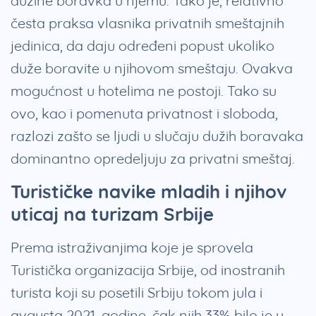
dužine boravka u njemu. Tako je, relativno
česta praksa vlasnika privatnih smeštajnih
jedinica, da daju određeni popust ukoliko
duže boravite u njihovom smeštaju. Ovakva
mogućnost u hotelima ne postoji. Tako su
ovo, kao i pomenuta privatnost i sloboda,
razlozi zašto se ljudi u slučaju dužih boravaka
dominantno opredeljuju za privatni smeštaj.
Turističke navike mladih i njihov
uticaj na turizam Srbije
Prema istraživanjima koje je sprovela
Turistička organizacija Srbije, od inostranih
turista koji su posetili Srbiju tokom jula i
avgusta 2021. godine, čak njih 33% bilo je u