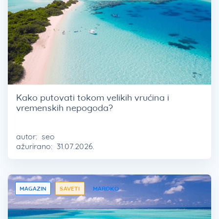
Kako putovati tokom velikih vrućina i
vremenskih nepogoda?
autor:
seo
ažurirano:
31.07.2026.
MAGAZIN
SAVETI
MAROKO