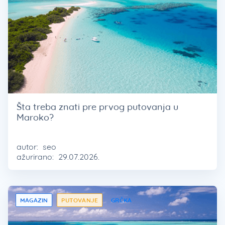
Šta treba znati pre prvog putovanja u
Maroko?
autor:
seo
ažurirano:
29.07.2026.
MAGAZIN
PUTOVANJE
GRČKA