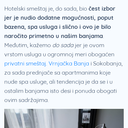
Hotelski smeštaj je, do sada, bio
čest izbor
jer je nudio dodatne mogućnosti, poput
bazena, spa usluga i slično i ovo je bilo
naročito primetno u našim banjama
.
Međutim, kažemo
do sada
jer je ovom
vrstom usluga u ogromnoj meri obogaćen
privatni smeštaj. Vrnjačka Banja
i Sokobanja,
za sada prednjače sa apartmanima koje
nude spa usluge, ali tendencija je da se i u
ostalim banjama isto desi i ponuda obogati
ovim sadržajima.