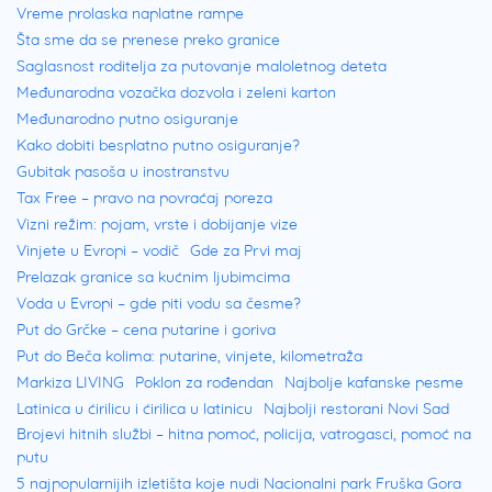
Vreme prolaska naplatne rampe
Šta sme da se prenese preko granice
Saglasnost roditelja za putovanje maloletnog deteta
Međunarodna vozačka dozvola i zeleni karton
Međunarodno putno osiguranje
Kako dobiti besplatno putno osiguranje?
Gubitak pasoša u inostranstvu
Tax Free – pravo na povraćaj poreza
Vizni režim: pojam, vrste i dobijanje vize
Vinjete u Evropi – vodič
Gde za Prvi maj
Prelazak granice sa kućnim ljubimcima
Voda u Evropi – gde piti vodu sa česme?
Put do Grčke – cena putarine i goriva
Put do Beča kolima: putarine, vinjete, kilometraža
Markiza LIVING
Poklon za rođendan
Najbolje kafanske pesme
Latinica u ćirilicu i ćirilica u latinicu
Najbolji restorani Novi Sad
Brojevi hitnih službi – hitna pomoć, policija, vatrogasci, pomoć na
putu
5 najpopularnijih izletišta koje nudi Nacionalni park Fruška Gora