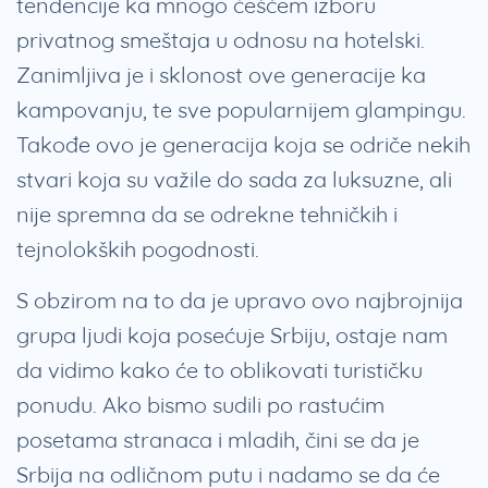
tendencije ka mnogo češćem izboru
privatnog smeštaja u odnosu na hotelski.
Zanimljiva je i sklonost ove generacije ka
kampovanju, te sve popularnijem glampingu.
Takođe ovo je generacija koja se odriče nekih
stvari koja su važile do sada za luksuzne, ali
nije spremna da se odrekne tehničkih i
tejnolokških pogodnosti.
S obzirom na to da je upravo ovo najbrojnija
grupa ljudi koja posećuje Srbiju, ostaje nam
da vidimo kako će to oblikovati turističku
ponudu. Ako bismo sudili po rastućim
posetama stranaca i mladih, čini se da je
Srbija na odličnom putu i nadamo se da će