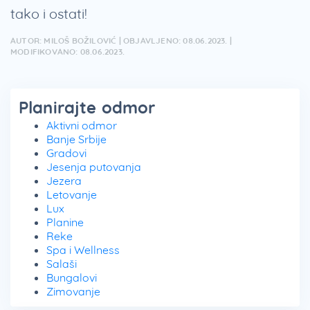
tako i ostati!
AUTOR: MILOŠ BOŽILOVIĆ | OBJAVLJENO: 08.06.2023. |
MODIFIKOVANO: 08.06.2023.
Planirajte odmor
Aktivni odmor
Banje Srbije
Gradovi
Jesenja putovanja
Jezera
Letovanje
Lux
Planine
Reke
Spa i Wellness
Salaši
Bungalovi
Zimovanje