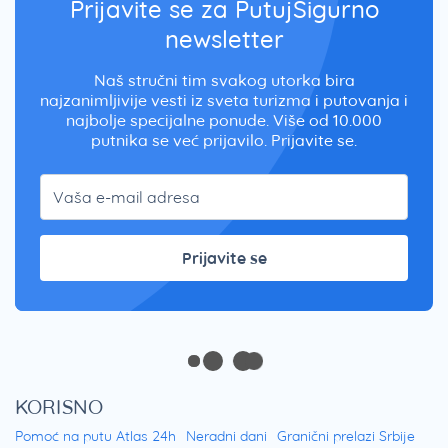
Prijavite se za PutujSigurno
newsletter
Naš stručni tim svakog utorka bira
najzanimljivije vesti iz sveta turizma i putovanja i
najbolje specijalne ponude. Više od 10.000
putnika se već prijavilo. Prijavite se.
Prijavite se
KORISNO
Pomoć na putu Atlas 24h
Neradni dani
Granični prelazi Srbije