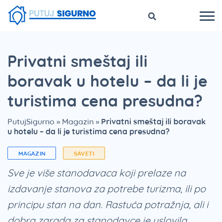
Privatni smeštaj ili
boravak u hotelu – da li je
turistima cena presudna?
PutujSigurno
»
Magazin
»
Privatni smeštaj ili boravak
u hotelu – da li je turistima cena presudna?
MAGAZIN
SAVETI
Sve je više stanodavaca koji prelaze na
izdavanje stanova za potrebe turizma, ili po
principu stan na dan. Rastuća potražnja, ali i
dobra zarada za stanodavce je uslovila