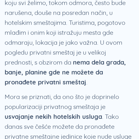
koju svi želimo, tokom odmora, često bude
narušena, douše na posredan način, u
hotelskim smeštajima. Turistima, pogotovo
mlađim i onim koji istražuju mesta gde
odmaraju, lokacija je jako važna. U ovom
pogledu privatni smeštaj je u velikoj
prednosti, s obzirom da
nema dela grada,
banje, planine gde ne možete da
pronađete privatni smeštaj
.
Mora se priznati, da ono što je doprinelo
popularizaciji privatnog smeštaja je
usvajanje nekih hotelskih usluga
. Tako
danas sve češće možete da pronađete
privatne smeštajne jedinice koje nude usluge