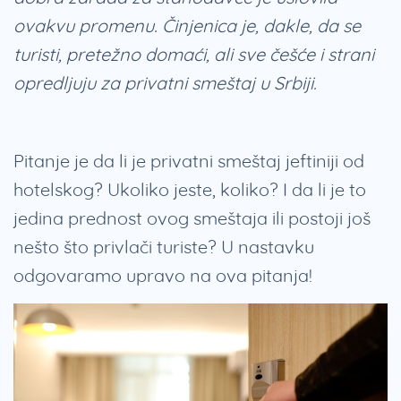
ovakvu promenu. Činjenica je, dakle, da se
turisti, pretežno domaći, ali sve češće i strani
opredljuju za privatni smeštaj u Srbiji.
Pitanje je da li je privatni smeštaj jeftiniji od
hotelskog? Ukoliko jeste, koliko? I da li je to
jedina prednost ovog smeštaja ili postoji još
nešto što privlači turiste? U nastavku
odgovaramo upravo na ova pitanja!