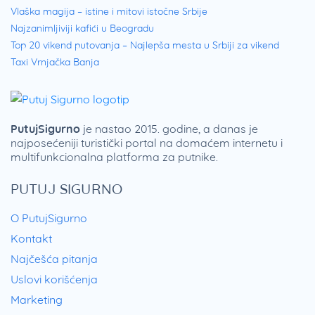
Vlaška magija – istine i mitovi istočne Srbije
Najzanimljiviji kafići u Beogradu
Top 20 vikend putovanja – Najlepša mesta u Srbiji za vikend
Taxi Vrnjačka Banja
PutujSigurno
je nastao 2015. godine, a danas je
najposećeniji turistički portal na domaćem internetu i
multifunkcionalna platforma za putnike.
PUTUJ SIGURNO
O PutujSigurno
Kontakt
Najčešća pitanja
Uslovi korišćenja
Marketing