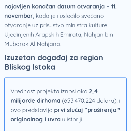
najavljen konačan datum otvaranja – 11.
novembar
, kada je i usledilo svečano
otvaranje uz prisustvo ministra kulture
Ujedinjenih Arapskih Emirata, Nahjan bin
Mubarak Al Nahjana.
Izuzetan događaj za region
Bliskog Istoka
Vrednost projekta iznosi oko
2,4
milijarde dirhama
(653.470.224 dolara); i
ovo predstavlja
prvi slučaj “proširenja”
originalnog Luvra
u istoriji.