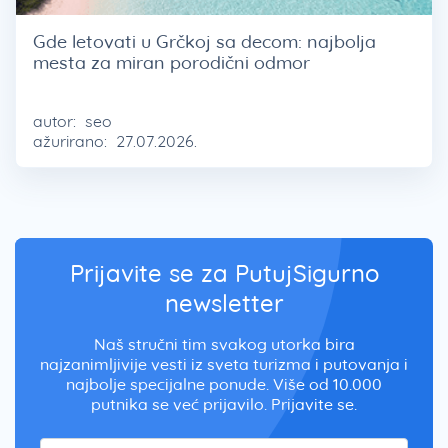
Gde letovati u Grčkoj sa decom: najbolja
mesta za miran porodični odmor
autor:
seo
ažurirano:
27.07.2026.
Prijavite se za PutujSigurno
newsletter
Naš stručni tim svakog utorka bira
najzanimljivije vesti iz sveta turizma i putovanja i
najbolje specijalne ponude. Više od 10.000
putnika se već prijavilo. Prijavite se.