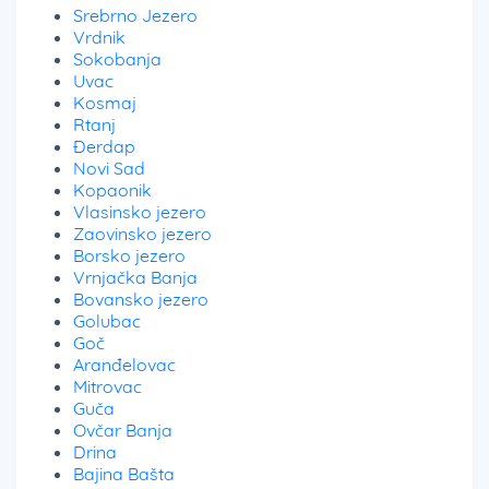
Srebrno Jezero
Vrdnik
Sokobanja
Uvac
Kosmaj
Rtanj
Đerdap
Novi Sad
Kopaonik
Vlasinsko jezero
Zaovinsko jezero
Borsko jezero
Vrnjačka Banja
Bovansko jezero
Golubac
Goč
Aranđelovac
Mitrovac
Guča
Ovčar Banja
Drina
Bajina Bašta