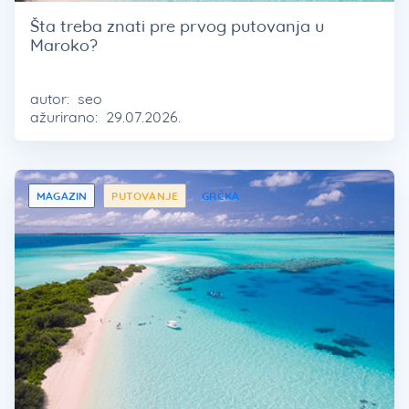
Šta treba znati pre prvog putovanja u
Maroko?
autor:
seo
ažurirano:
29.07.2026.
MAGAZIN
PUTOVANJE
GRČKA