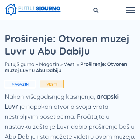
Proširenje: Otvoren muzej
Luvr u Abu Dabiju
PutujSigurno
»
Magazin
»
Vesti
»
Proširenje: Otvoren
muzej Luvr u Abu Dabiju
MAGAZIN
VESTI
Nakon višegodišnjeg kašnjenja,
arapski
Luvr
je napokon otvorio svoja vrata
nestrpljivim posetiocima. Pročitajte u
nastavku zašto je Luvr dobio proširenje baš u
Abu Dabiju i šta možete videti u ovom muzeju.