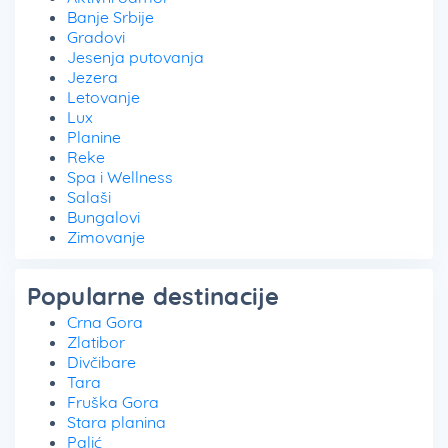
Banje Srbije
Gradovi
Jesenja putovanja
Jezera
Letovanje
Lux
Planine
Reke
Spa i Wellness
Salaši
Bungalovi
Zimovanje
Popularne destinacije
Crna Gora
Zlatibor
Divčibare
Tara
Fruška Gora
Stara planina
Palić