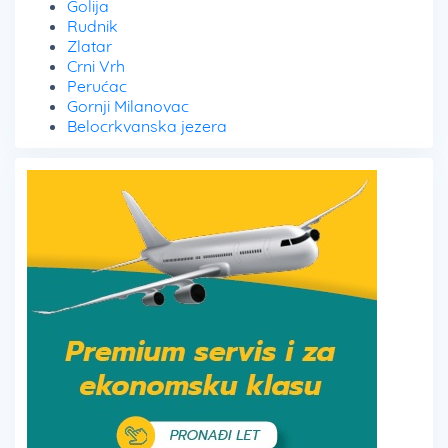
Golija
Rudnik
Zlatar
Crni Vrh
Perućac
Gornji Milanovac
Belocrkvanska jezera