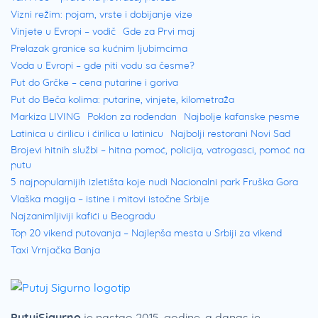
Vizni režim: pojam, vrste i dobijanje vize
Vinjete u Evropi – vodič
Gde za Prvi maj
Prelazak granice sa kućnim ljubimcima
Voda u Evropi – gde piti vodu sa česme?
Put do Grčke – cena putarine i goriva
Put do Beča kolima: putarine, vinjete, kilometraža
Markiza LIVING
Poklon za rođendan
Najbolje kafanske pesme
Latinica u ćirilicu i ćirilica u latinicu
Najbolji restorani Novi Sad
Brojevi hitnih službi – hitna pomoć, policija, vatrogasci, pomoć na
putu
5 najpopularnijih izletišta koje nudi Nacionalni park Fruška Gora
Vlaška magija – istine i mitovi istočne Srbije
Najzanimljiviji kafići u Beogradu
Top 20 vikend putovanja – Najlepša mesta u Srbiji za vikend
Taxi Vrnjačka Banja
PutujSigurno
je nastao 2015. godine, a danas je