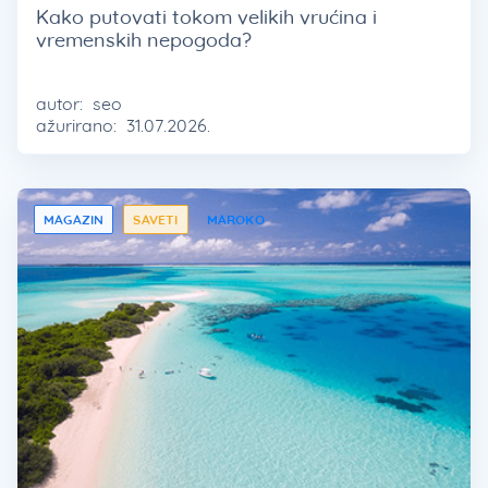
Kako putovati tokom velikih vrućina i
vremenskih nepogoda?
autor:
seo
ažurirano:
31.07.2026.
MAGAZIN
SAVETI
MAROKO