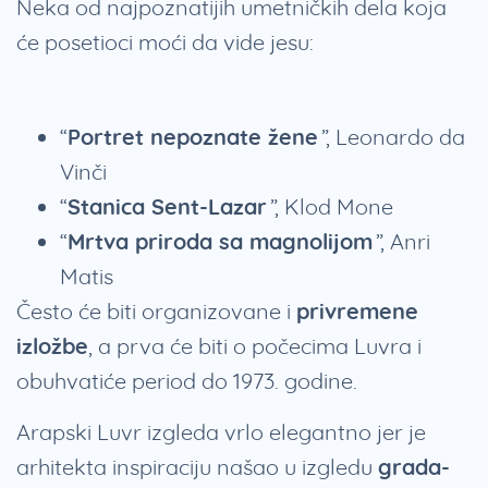
Neka od najpoznatijih umetničkih dela koja
će posetioci moći da vide jesu:
“
Portret nepoznate žene
”, Leonardo da
Vinči
“
Stanica Sent-Lazar
”, Klod Mone
“
Mrtva priroda sa magnolijom
”, Anri
Matis
Često će biti organizovane i
privremene
izložbe
, a prva će biti o počecima Luvra i
obuhvatiće period do 1973. godine.
Arapski Luvr izgleda vrlo elegantno jer je
arhitekta inspiraciju našao u izgledu
grada-