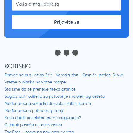
Prijavite se
KORISNO
Pomoć na putu Atlas 24h
Neradni dani
Granični prelazi Srbije
Vreme prolaska naplatne rampe
Šta sme da se prenese preko granice
Saglasnost roditelja za putovanje maloletnog deteta
Međunarodna vozačka dozvola i zeleni karton
Međunarodno putno osiguranje
Kako dobiti besplatno putno osiguranje?
Gubitak pasoša u inostranstvu
Tax Free – pravo na povraćaj poreza