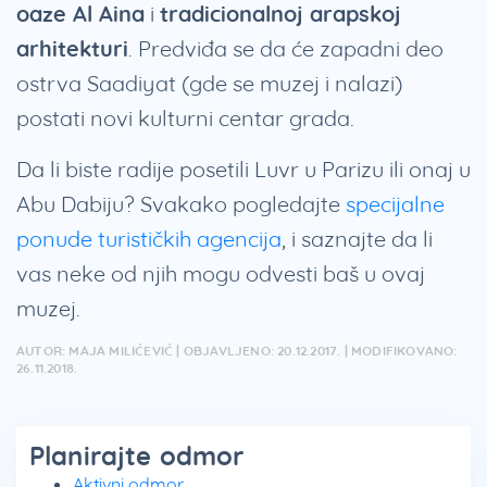
oaze Al Aina
i
tradicionalnoj arapskoj
arhitekturi
. Predviđa se da će zapadni deo
ostrva Saadiyat (gde se muzej i nalazi)
postati novi kulturni centar grada.
Da li biste radije posetili Luvr u Parizu ili onaj u
Abu Dabiju? Svakako pogledajte
specijalne
ponude turističkih agencija
, i saznajte da li
vas neke od njih mogu odvesti baš u ovaj
muzej.
AUTOR: MAJA MILIĆEVIĆ | OBJAVLJENO: 20.12.2017. | MODIFIKOVANO:
26.11.2018.
Planirajte odmor
Aktivni odmor