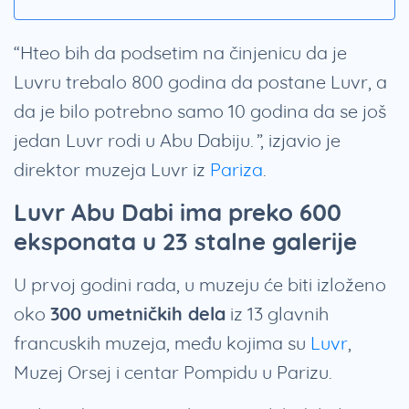
“Hteo bih da podsetim na činjenicu da je
Luvru trebalo 800 godina da postane Luvr, a
da je bilo potrebno samo 10 godina da se još
jedan Luvr rodi u Abu Dabiju.”, izjavio je
direktor muzeja Luvr iz
Pariza
.
Luvr Abu Dabi ima preko 600
eksponata u 23 stalne galerije
U prvoj godini rada, u muzeju će biti izloženo
oko
300 umetničkih dela
iz 13 glavnih
francuskih muzeja, među kojima su
Luvr
,
Muzej Orsej i centar Pompidu u Parizu.